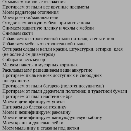
Отмываем жировые отложения
Протираем от пыли все крупные предметы
Моем радиаторы отопления
Моем розетки/выключатели
Отодвигаем легкую мебель при мытье пола
Снимаем защитную пленку и чехлы с мебели
Снимаем скотч
Избавляем от строительной пыли потолок, стены и пол
Избавляем мебель от строительной пыли
Оттираем следы и капли краски, штукатурки, затирки, клея
(не более 2 см диаметром)
Собираем весь мусор
Меняем пакеты в мусорных корзинах
Раскладываем/ развешиваем вещи аккуратно
Протираем пыль на всех доступных и свободных
поверхностях
Протираем от пыли батарею (полотенцесушитель)
Протираем от пыли держатели полотенец и туалетной бумаги
Протираем от пыли настенные бра
Моем и дезинфицируем унитаз
Натираем до блеска сантехнику
Моем и дезинфицируем раковину
Моем и дезинфицируем ванную/душевую кабину
Моем краны и душевые лейки
Моем мыльницу и стаканы под щетки