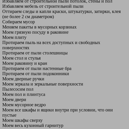
Избавляем от строительной пыли потолок, стены и пол
Избавляем мебель от строительной пыли
Оттираем следы и капли краски, штукатурки, затирки, клея
(не более 2 см диаметром)
Собираем мусор
Меняем пакеты в мусорных корзинах
Моем грязную посуду в раковине
Моем плиту
Протираем пыль на всех доступных и свободных
поверхностях
Протираем от пыли столешницы
Моем стол и стулья
Моем раковину и кран
Протираем от пыли настенные бра
Протираем от пыли подоконники
Моем дверные ручки
Моем зеркала и зеркальные поверхности
Пылесосим пол
Моем пол и плинтуса
Моем двери
Моем мусорное ведро
Моем все шкафы и ящики внутри при условии, что они
пустые
Моем шкафы сверху
Моем весь кухонный гарнитур