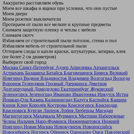
Аккуратно расставляем обувь
Моем все шкафы и ящики при условии, что они пустые
Моем двери
Моем розетки/ выключатели
Протираем от пыли все мелкие и крупные предметы
Снимаем защитную пленку и чехлы с мебели
Снимаем скотч
Избавляем от строительной пыли потолок, стены и пол
Избавляем мебель от строительной пыли
Оттираем следы и капли краски, штукатурки, затирки, клея
(не более 2 см диаметром)
Выберите свой город
Москва
Санкт-Петербург
Адлер
Апрелевка
Архангельск
Астрахань
Балашиха
Батайск
Благовещенск
Брянск
Великий
Новгород
Видное
Владивосток
Владимир
Волгоград
Вологда
Воронеж
Геленджик
Грозный
Дзержинск
Дмитров
Долгопрудный
Домодедово
Екатеринбург
Жуковский
Зеленогорск
Зеленоград
Иваново
Ивантеевка
Иркутск
Истра
Йошкар-Ола
Казань
Калининград
Калуга
Каспийск
Кашира
Киров
Клин
Королёв
Кострома
Красногорск
Краснодар
Красноярск
Курган
Липецк
Лобня
Люберцы
Магадан
Магнитогорск
Махачкала
Мурманск
Мытищи
Набережные
Челны
Нальчик
Наро-Фоминск
Нижневартовск
Нижний
Новгород
Новая Москва
Новокузнецк
Новороссийск
Новосибирск
Ногинск
Обнинск
Одинцово
Омск
Павловский