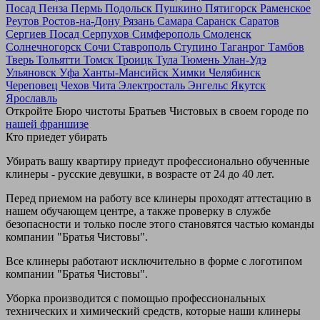
Посад
Пенза
Пермь
Подольск
Пушкино
Пятигорск
Раменское
Реутов
Ростов-на-Дону
Рязань
Самара
Саранск
Саратов
Сергиев Посад
Серпухов
Симферополь
Смоленск
Солнечногорск
Сочи
Ставрополь
Ступино
Таганрог
Тамбов
Тверь
Тольятти
Томск
Троицк
Тула
Тюмень
Улан-Удэ
Ульяновск
Уфа
Ханты-Мансийск
Химки
Челябинск
Череповец
Чехов
Чита
Электросталь
Энгельс
Якутск
Ярославль
Откройте Бюро чистоты Братьев Чистовых в своем городе по
нашей франшизе
Кто приедет убирать
Убирать вашу квартиру приедут профессионально обученные
клинеры - русские девушки, в возрасте от 24 до 40 лет.
Перед приемом на работу все клинеры проходят аттестацию в
нашем обучающем центре, а также проверку в службе
безопасности и только после этого становятся частью команды
компании "Братья Чистовы".
Все клинеры работают исключительно в форме с логотипом
компании "Братья Чистовы".
Уборка производится с помощью профессиональных
технических и химический средств, которые наши клинеры