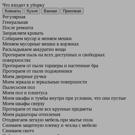
Что входит в уборку
Регу­лярная
Гене­ральная
После ремонта
Заправляем кровать
Собираем мусор и меняем мешки
Меняем мусорные мешки в корзинах
Раскладываем аккуратно вещи
Протираем пыль на всех доступных и свободных
поверхностях
Протираем от пыли торшеры и настенные бра
Протираем от пыли подоконники
Моем дверные ручки
Моем зеркала и зеркальные поверхности
Пылесосим пол
Моем пол и плинтуса
Моем шкафы и тумбы внутри при условии, что они пустые
Моем шкафы сверху
Протираем от пыли все крупные предметы
Моем радиаторы отопления
Отодвигаем легкую мебель при мытье пола
Снимаем защитную пленку и чехлы с мебели
Снимаем скотч