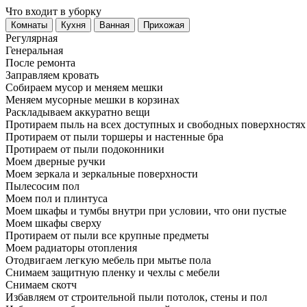
Что входит в уборку
Регу­лярная
Гене­ральная
После ремонта
Заправляем кровать
Собираем мусор и меняем мешки
Меняем мусорные мешки в корзинах
Раскладываем аккуратно вещи
Протираем пыль на всех доступных и свободных поверхностях
Протираем от пыли торшеры и настенные бра
Протираем от пыли подоконники
Моем дверные ручки
Моем зеркала и зеркальные поверхности
Пылесосим пол
Моем пол и плинтуса
Моем шкафы и тумбы внутри при условии, что они пустые
Моем шкафы сверху
Протираем от пыли все крупные предметы
Моем радиаторы отопления
Отодвигаем легкую мебель при мытье пола
Снимаем защитную пленку и чехлы с мебели
Снимаем скотч
Избавляем от строительной пыли потолок, стены и пол