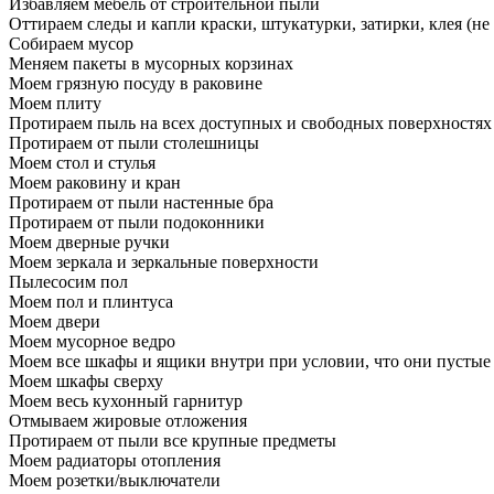
Избавляем мебель от строительной пыли
Оттираем следы и капли краски, штукатурки, затирки, клея (не
Собираем мусор
Меняем пакеты в мусорных корзинах
Моем грязную посуду в раковине
Моем плиту
Протираем пыль на всех доступных и свободных поверхностях
Протираем от пыли столешницы
Моем стол и стулья
Моем раковину и кран
Протираем от пыли настенные бра
Протираем от пыли подоконники
Моем дверные ручки
Моем зеркала и зеркальные поверхности
Пылесосим пол
Моем пол и плинтуса
Моем двери
Моем мусорное ведро
Моем все шкафы и ящики внутри при условии, что они пустые
Моем шкафы сверху
Моем весь кухонный гарнитур
Отмываем жировые отложения
Протираем от пыли все крупные предметы
Моем радиаторы отопления
Моем розетки/выключатели