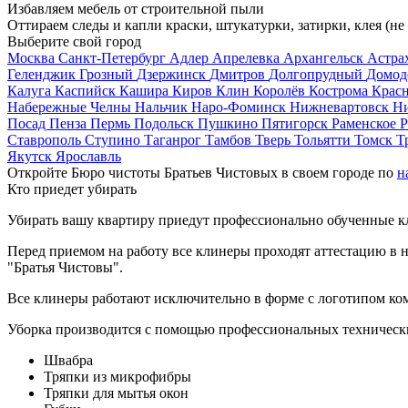
Избавляем мебель от строительной пыли
Оттираем следы и капли краски, штукатурки, затирки, клея (не
Выберите свой город
Москва
Санкт-Петербург
Адлер
Апрелевка
Архангельск
Астра
Геленджик
Грозный
Дзержинск
Дмитров
Долгопрудный
Домод
Калуга
Каспийск
Кашира
Киров
Клин
Королёв
Кострома
Крас
Набережные Челны
Нальчик
Наро-Фоминск
Нижневартовск
Н
Посад
Пенза
Пермь
Подольск
Пушкино
Пятигорск
Раменское
Р
Ставрополь
Ступино
Таганрог
Тамбов
Тверь
Тольятти
Томск
Т
Якутск
Ярославль
Откройте Бюро чистоты Братьев Чистовых в своем городе по
н
Кто приедет убирать
Убирать вашу квартиру приедут профессионально обученные клин
Перед приемом на работу все клинеры проходят аттестацию в н
"Братья Чистовы".
Все клинеры работают исключительно в форме с логотипом ко
Уборка производится с помощью профессиональных технически
Швабра
Тряпки из микрофибры
Тряпки для мытья окон