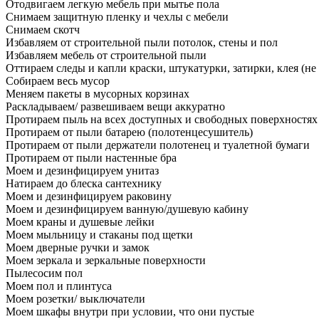
Отодвигаем легкую мебель при мытье пола
Снимаем защитную пленку и чехлы с мебели
Снимаем скотч
Избавляем от строительной пыли потолок, стены и пол
Избавляем мебель от строительной пыли
Оттираем следы и капли краски, штукатурки, затирки, клея (не
Собираем весь мусор
Меняем пакеты в мусорных корзинах
Раскладываем/ развешиваем вещи аккуратно
Протираем пыль на всех доступных и свободных поверхностях
Протираем от пыли батарею (полотенцесушитель)
Протираем от пыли держатели полотенец и туалетной бумаги
Протираем от пыли настенные бра
Моем и дезинфицируем унитаз
Натираем до блеска сантехнику
Моем и дезинфицируем раковину
Моем и дезинфицируем ванную/душевую кабину
Моем краны и душевые лейки
Моем мыльницу и стаканы под щетки
Моем дверные ручки и замок
Моем зеркала и зеркальные поверхности
Пылесосим пол
Моем пол и плинтуса
Моем розетки/ выключатели
Моем шкафы внутри при условии, что они пустые