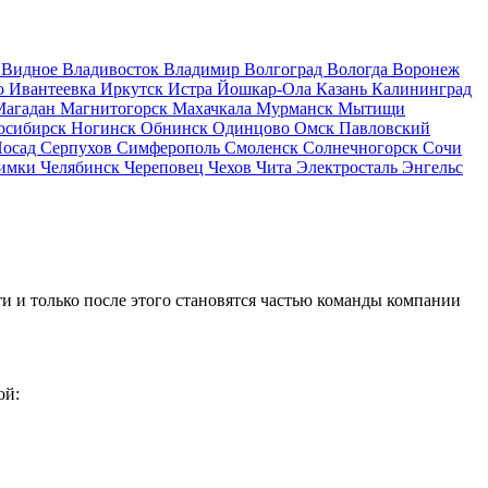
д
Видное
Владивосток
Владимир
Волгоград
Вологда
Воронеж
о
Ивантеевка
Иркутск
Истра
Йошкар-Ола
Казань
Калининград
Магадан
Магнитогорск
Махачкала
Мурманск
Мытищи
осибирск
Ногинск
Обнинск
Одинцово
Омск
Павловский
Посад
Серпухов
Симферополь
Смоленск
Солнечногорск
Сочи
имки
Челябинск
Череповец
Чехов
Чита
Электросталь
Энгельс
и и только после этого становятся частью команды компании
ой: