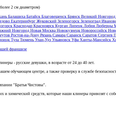
 более 2 см диаметром)
хань
Балашиха
Батайск
Благовещенск
Брянск
Великий Новгоро
едово
Екатеринбург
Жуковский
Зеленогорск
Зеленоград
Иванов
ногорск
Краснодар
Красноярск
Курган
Липецк
Лобня
Люберцы
ижний Новгород
Новая Москва
Новокузнецк
Новороссийск
Нов
еутов
Ростов-на-Дону
Рязань
Самара
Саранск
Саратов
Сергиев 
роицк
Тула
Тюмень
Улан-Удэ
Ульяновск
Уфа
Ханты-Мансийск
Х
ашей франшизе
еры - русские девушки, в возрасте от 24 до 40 лет.
ашем обучающем центре, а также проверку в службе безопасност
мпании "Братья Чистовы".
х и химический средств, которые наши клинеры привозят с соб