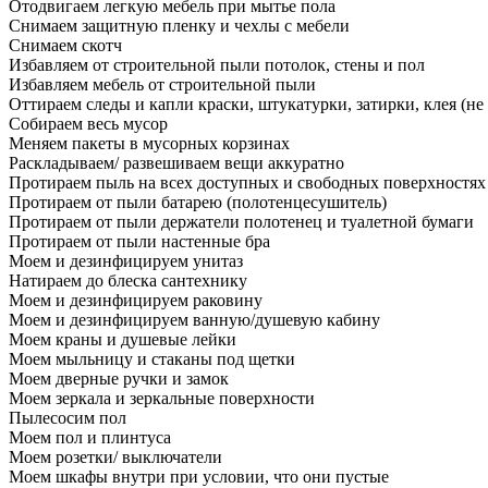
Отодвигаем легкую мебель при мытье пола
Снимаем защитную пленку и чехлы с мебели
Снимаем скотч
Избавляем от строительной пыли потолок, стены и пол
Избавляем мебель от строительной пыли
Оттираем следы и капли краски, штукатурки, затирки, клея (не
Собираем весь мусор
Меняем пакеты в мусорных корзинах
Раскладываем/ развешиваем вещи аккуратно
Протираем пыль на всех доступных и свободных поверхностях
Протираем от пыли батарею (полотенцесушитель)
Протираем от пыли держатели полотенец и туалетной бумаги
Протираем от пыли настенные бра
Моем и дезинфицируем унитаз
Натираем до блеска сантехнику
Моем и дезинфицируем раковину
Моем и дезинфицируем ванную/душевую кабину
Моем краны и душевые лейки
Моем мыльницу и стаканы под щетки
Моем дверные ручки и замок
Моем зеркала и зеркальные поверхности
Пылесосим пол
Моем пол и плинтуса
Моем розетки/ выключатели
Моем шкафы внутри при условии, что они пустые