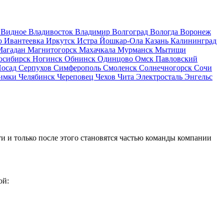
д
Видное
Владивосток
Владимир
Волгоград
Вологда
Воронеж
о
Ивантеевка
Иркутск
Истра
Йошкар-Ола
Казань
Калининград
Магадан
Магнитогорск
Махачкала
Мурманск
Мытищи
осибирск
Ногинск
Обнинск
Одинцово
Омск
Павловский
Посад
Серпухов
Симферополь
Смоленск
Солнечногорск
Сочи
имки
Челябинск
Череповец
Чехов
Чита
Электросталь
Энгельс
и и только после этого становятся частью команды компании
ой: