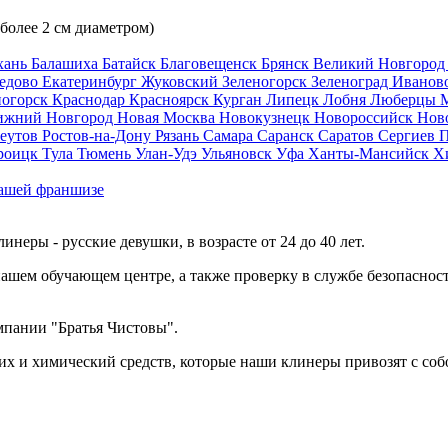
 более 2 см диаметром)
хань
Балашиха
Батайск
Благовещенск
Брянск
Великий Новгоро
едово
Екатеринбург
Жуковский
Зеленогорск
Зеленоград
Иванов
ногорск
Краснодар
Красноярск
Курган
Липецк
Лобня
Люберцы
ижний Новгород
Новая Москва
Новокузнецк
Новороссийск
Нов
еутов
Ростов-на-Дону
Рязань
Самара
Саранск
Саратов
Сергиев 
роицк
Тула
Тюмень
Улан-Удэ
Ульяновск
Уфа
Ханты-Мансийск
Х
ашей франшизе
еры - русские девушки, в возрасте от 24 до 40 лет.
ашем обучающем центре, а также проверку в службе безопасност
мпании "Братья Чистовы".
х и химический средств, которые наши клинеры привозят с соб