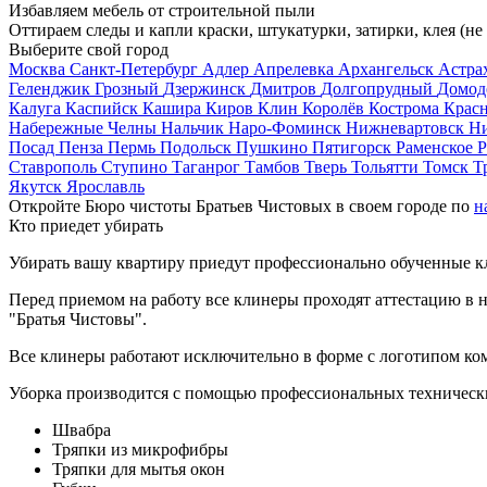
Избавляем мебель от строительной пыли
Оттираем следы и капли краски, штукатурки, затирки, клея (не
Выберите свой город
Москва
Санкт-Петербург
Адлер
Апрелевка
Архангельск
Астра
Геленджик
Грозный
Дзержинск
Дмитров
Долгопрудный
Домод
Калуга
Каспийск
Кашира
Киров
Клин
Королёв
Кострома
Крас
Набережные Челны
Нальчик
Наро-Фоминск
Нижневартовск
Н
Посад
Пенза
Пермь
Подольск
Пушкино
Пятигорск
Раменское
Р
Ставрополь
Ступино
Таганрог
Тамбов
Тверь
Тольятти
Томск
Т
Якутск
Ярославль
Откройте Бюро чистоты Братьев Чистовых в своем городе по
н
Кто приедет убирать
Убирать вашу квартиру приедут профессионально обученные клин
Перед приемом на работу все клинеры проходят аттестацию в н
"Братья Чистовы".
Все клинеры работают исключительно в форме с логотипом ко
Уборка производится с помощью профессиональных технически
Швабра
Тряпки из микрофибры
Тряпки для мытья окон