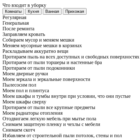
Что входит в уборку
Регу­лярная
Гене­ральная
После ремонта
Заправляем кровать
Собираем мусор и меняем мешки
Меняем мусорные мешки в корзинах
Раскладываем аккуратно вещи
Протираем пыль на всех доступных и свободных поверхностях
Протираем от пыли торшеры и настенные бра
Протираем от пыли подоконники
Моем дверные ручки
Моем зеркала и зеркальные поверхности
Пылесосим пол
Моем пол и плинтуса
Моем шкафы и тумбы внутри при условии, что они пустые
Моем шкафы сверху
Протираем от пыли все крупные предметы
Моем радиаторы отопления
Отодвигаем легкую мебель при мытье пола
Снимаем защитную пленку и чехлы с мебели
Снимаем скотч
Избавляем от строительной пыли потолок, стены и пол