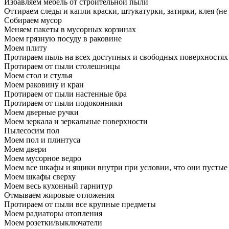
Избавляем мебель от строительной пыли
Оттираем следы и капли краски, штукатурки, затирки, клея (не
Собираем мусор
Меняем пакеты в мусорных корзинах
Моем грязную посуду в раковине
Моем плиту
Протираем пыль на всех доступных и свободных поверхностях
Протираем от пыли столешницы
Моем стол и стулья
Моем раковину и кран
Протираем от пыли настенные бра
Протираем от пыли подоконники
Моем дверные ручки
Моем зеркала и зеркальные поверхности
Пылесосим пол
Моем пол и плинтуса
Моем двери
Моем мусорное ведро
Моем все шкафы и ящики внутри при условии, что они пустые
Моем шкафы сверху
Моем весь кухонный гарнитур
Отмываем жировые отложения
Протираем от пыли все крупные предметы
Моем радиаторы отопления
Моем розетки/выключатели