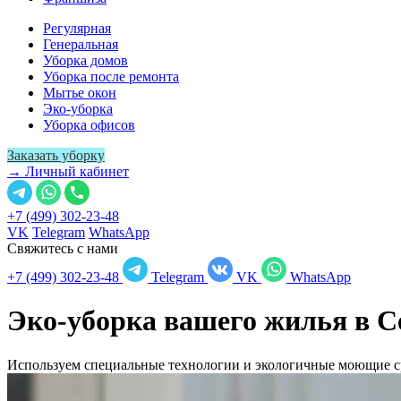
Регулярная
Генеральная
Уборка домов
Уборка после ремонта
Мытье окон
Эко-уборка
Уборка офисов
Заказать уборку
→ Личный кабинет
+7 (499) 302-23-48
VK
Telegram
WhatsApp
Свяжитесь с нами
+7 (499) 302-23-48
Telegram
VK
WhatsApp
Эко-уборка вашего жилья в
С
Используем специальные технологии и экологичные моющие ср