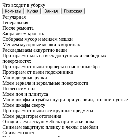
Что входит в уборку
Регу­лярная
Гене­ральная
После ремонта
Заправляем кровать
Собираем мусор и меняем мешки
Меняем мусорные мешки в корзинах
Раскладываем аккуратно вещи
Протираем пыль на всех доступных и свободных
поверхностях
Протираем от пыли торшеры и настенные бра
Протираем от пыли подоконники
Моем дверные ручки
Моем зеркала и зеркальные поверхности
Пылесосим пол
Моем пол и плинтуса
Моем шкафы и тумбы внутри при условии, что они пустые
Моем шкафы сверху
Протираем от пыли все крупные предметы
Моем радиаторы отопления
Отодвигаем легкую мебель при мытье пола
Снимаем защитную пленку и чехлы с мебели
Снимаем скотч