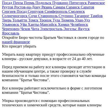
Посад
Пенза
Пермь
Подольск
Пушкино
Пятигорск
Раменское
Реутов
Ростов-на-Дону
Рязань
Самара
Саранск
Саратов
Сергиев Посад
Серпухов
Симферополь
Смоленск
Солнечногорск
Сочи
Ставрополь
Ступино
Таганрог
Тамбов
Тверь
Тольятти
Томск
Троицк
Тула
Тюмень
Улан-Удэ
Ульяновск
Уфа
Ханты-Мансийск
Химки
Челябинск
Череповец
Чехов
Чита
Электросталь
Энгельс
Якутск
Ярославль
Откройте Бюро чистоты Братьев Чистовых в своем городе по
нашей франшизе
Кто приедет убирать
Убирать вашу квартиру приедут профессионально обученные
клинеры - русские девушки, в возрасте от 24 до 40 лет.
Перед приемом на работу все клинеры проходят аттестацию в
нашем обучающем центре, а также проверку в службе
безопасности и только после этого становятся частью команды
компании "Братья Чистовы".
Все клинеры работают исключительно в форме с логотипом
компании "Братья Чистовы".
Уборка производится с помощью профессиональных
технических и химический средств, которые наши клинеры