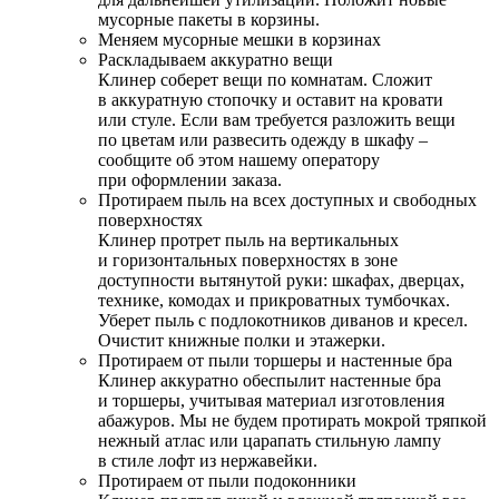
мусорные пакеты в корзины.
Меняем мусорные мешки в корзинах
Раскладываем аккуратно вещи
Клинер соберет вещи по комнатам. Сложит
в аккуратную стопочку и оставит на кровати
или стуле. Если вам требуется разложить вещи
по цветам или развесить одежду в шкафу –
сообщите об этом нашему оператору
при оформлении заказа.
Протираем пыль на всех доступных и свободных
поверхностях
Клинер протрет пыль на вертикальных
и горизонтальных поверхностях в зоне
доступности вытянутой руки: шкафах, дверцах,
технике, комодах и прикроватных тумбочках.
Уберет пыль с подлокотников диванов и кресел.
Очистит книжные полки и этажерки.
Протираем от пыли торшеры и настенные бра
Клинер аккуратно обеспылит настенные бра
и торшеры, учитывая материал изготовления
абажуров. Мы не будем протирать мокрой тряпкой
нежный атлас или царапать стильную лампу
в стиле лофт из нержавейки.
Протираем от пыли подоконники