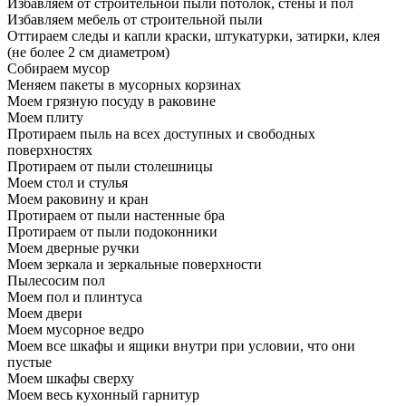
Избавляем от строительной пыли потолок, стены и пол
Избавляем мебель от строительной пыли
Оттираем следы и капли краски, штукатурки, затирки, клея
(не более 2 см диаметром)
Собираем мусор
Меняем пакеты в мусорных корзинах
Моем грязную посуду в раковине
Моем плиту
Протираем пыль на всех доступных и свободных
поверхностях
Протираем от пыли столешницы
Моем стол и стулья
Моем раковину и кран
Протираем от пыли настенные бра
Протираем от пыли подоконники
Моем дверные ручки
Моем зеркала и зеркальные поверхности
Пылесосим пол
Моем пол и плинтуса
Моем двери
Моем мусорное ведро
Моем все шкафы и ящики внутри при условии, что они
пустые
Моем шкафы сверху
Моем весь кухонный гарнитур