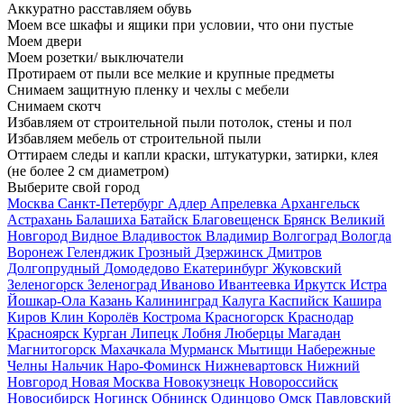
Аккуратно расставляем обувь
Моем все шкафы и ящики при условии, что они пустые
Моем двери
Моем розетки/ выключатели
Протираем от пыли все мелкие и крупные предметы
Снимаем защитную пленку и чехлы с мебели
Снимаем скотч
Избавляем от строительной пыли потолок, стены и пол
Избавляем мебель от строительной пыли
Оттираем следы и капли краски, штукатурки, затирки, клея
(не более 2 см диаметром)
Выберите свой город
Москва
Санкт-Петербург
Адлер
Апрелевка
Архангельск
Астрахань
Балашиха
Батайск
Благовещенск
Брянск
Великий
Новгород
Видное
Владивосток
Владимир
Волгоград
Вологда
Воронеж
Геленджик
Грозный
Дзержинск
Дмитров
Долгопрудный
Домодедово
Екатеринбург
Жуковский
Зеленогорск
Зеленоград
Иваново
Ивантеевка
Иркутск
Истра
Йошкар-Ола
Казань
Калининград
Калуга
Каспийск
Кашира
Киров
Клин
Королёв
Кострома
Красногорск
Краснодар
Красноярск
Курган
Липецк
Лобня
Люберцы
Магадан
Магнитогорск
Махачкала
Мурманск
Мытищи
Набережные
Челны
Нальчик
Наро-Фоминск
Нижневартовск
Нижний
Новгород
Новая Москва
Новокузнецк
Новороссийск
Новосибирск
Ногинск
Обнинск
Одинцово
Омск
Павловский