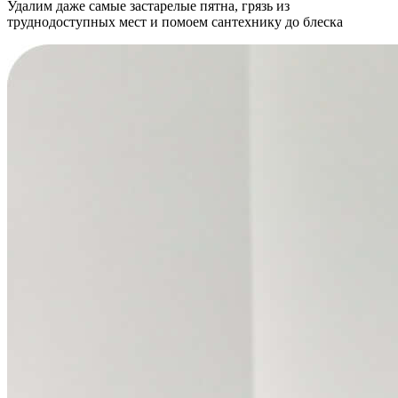
Удалим даже самые застарелые пятна, грязь из
труднодоступных мест и помоем сантехнику до блеска