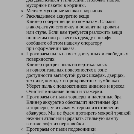
мусорные пакеты в корзины.
Меняем мусорные мешки в корзинах
Раскладываем аккуратно вещи
Клинер соберет вещи по комнатам. Сложит
в аккуратную стопочку и оставит на кровати
или стуле. Если вам требуется разложить вещи
по цветам или развесить одежду в шкафу –
сообщите об этом нашему оператору
при оформлении заказа.
Протираем пыль на всех доступных и свободных
поверхностях
Клинер протрет пыль на вертикальных
и горизонтальных поверхностях в зоне
доступности вытянутой руки: шкафах, дверцах,
технике, комодах и прикроватных тумбочках.
Уберет пыль с подлокотников диванов и кресел.
Очистит книжные полки и этажерки.
Протираем от пыли торшеры и настенные бра
Клинер аккуратно обеспылит настенные бра
и торшеры, учитывая материал изготовления
абажуров. Мы не будем протирать мокрой тряпкой
нежный атлас или царапать стильную лампу
в стиле лофт из нержавейки.
Протираем от пыли подоконники