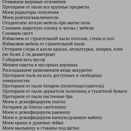
Отмываем жировые отложения
Протираем от пыли все крупные предметы
Моем радиаторы отопления
Моем розетки/выключатели
Отодвигаем легкую мебель при мытье пола
Снимаем защитную пленку и чехлы с мебели
Снимаем скотч
Избавляем от строительной пыли потолок, стены и пол
Избавляем мебель от строительной пыли
Оттираем следы и капли краски, штукатурки, затирки, клея
(не более 2 см диаметром)
Собираем весь мусор
Меняем пакеты в мусорных корзинах
Раскладываем/ развешиваем вещи аккуратно
Протираем пыль на всех доступных и свободных
поверхностях
Протираем от пыли батарею (полотенцесушитель)
Протираем от пыли держатели полотенец и туалетной бумаги
Протираем от пыли настенные бра
Моем и дезинфицируем унитаз
Натираем до блеска сантехнику
Моем и дезинфицируем раковину
Моем и дезинфицируем ванную/душевую кабину
Моем краны и душевые лейки
Моем мыльницу и стаканы под щетки