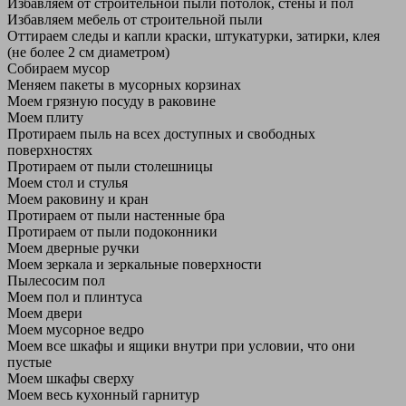
Избавляем от строительной пыли потолок, стены и пол
Избавляем мебель от строительной пыли
Оттираем следы и капли краски, штукатурки, затирки, клея
(не более 2 см диаметром)
Собираем мусор
Меняем пакеты в мусорных корзинах
Моем грязную посуду в раковине
Моем плиту
Протираем пыль на всех доступных и свободных
поверхностях
Протираем от пыли столешницы
Моем стол и стулья
Моем раковину и кран
Протираем от пыли настенные бра
Протираем от пыли подоконники
Моем дверные ручки
Моем зеркала и зеркальные поверхности
Пылесосим пол
Моем пол и плинтуса
Моем двери
Моем мусорное ведро
Моем все шкафы и ящики внутри при условии, что они
пустые
Моем шкафы сверху
Моем весь кухонный гарнитур