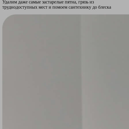
Удалим даже самые застарелые пятна, грязь из
труднодоступных мест и помоем сантехнику до блеска