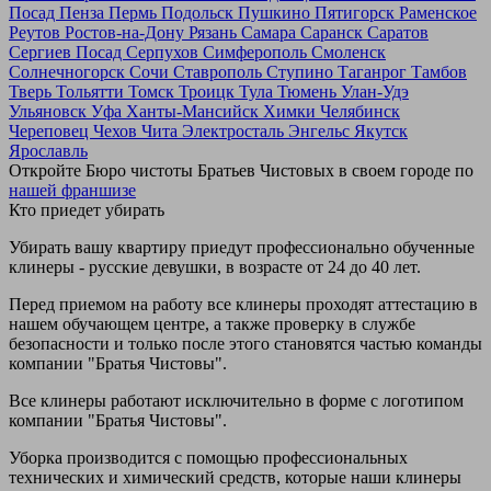
Посад
Пенза
Пермь
Подольск
Пушкино
Пятигорск
Раменское
Реутов
Ростов-на-Дону
Рязань
Самара
Саранск
Саратов
Сергиев Посад
Серпухов
Симферополь
Смоленск
Солнечногорск
Сочи
Ставрополь
Ступино
Таганрог
Тамбов
Тверь
Тольятти
Томск
Троицк
Тула
Тюмень
Улан-Удэ
Ульяновск
Уфа
Ханты-Мансийск
Химки
Челябинск
Череповец
Чехов
Чита
Электросталь
Энгельс
Якутск
Ярославль
Откройте Бюро чистоты Братьев Чистовых в своем городе по
нашей франшизе
Кто приедет убирать
Убирать вашу квартиру приедут профессионально обученные
клинеры - русские девушки, в возрасте от 24 до 40 лет.
Перед приемом на работу все клинеры проходят аттестацию в
нашем обучающем центре, а также проверку в службе
безопасности и только после этого становятся частью команды
компании "Братья Чистовы".
Все клинеры работают исключительно в форме с логотипом
компании "Братья Чистовы".
Уборка производится с помощью профессиональных
технических и химический средств, которые наши клинеры