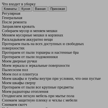
Что входит в уборку
Регу­лярная
Гене­ральная
После ремонта
Заправляем кровать
Собираем мусор и меняем мешки
Меняем мусорные мешки в корзинах
Раскладываем аккуратно вещи
Протираем пыль на всех доступных и свободных
поверхностях
Протираем от пыли торшеры и настенные бра
Протираем от пыли подоконники
Моем дверные ручки
Моем зеркала и зеркальные поверхности
Пылесосим пол
Моем пол и плинтуса
Моем шкафы и тумбы внутри при условии, что они пустые
Моем шкафы сверху
Протираем от пыли все крупные предметы
Моем радиаторы отопления
Отодвигаем легкую мебель при мытье пола
Снимаем защитную пленку и чехлы с мебели
Снимаем скотч