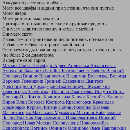
Аккуратно расставляем обувь
Моем все шкафы и ящики при условии, что они пустые
Моем двери
Моем розетки/ выключатели
Протираем от пыли все мелкие и крупные предметы
Снимаем защитную пленку и чехлы с мебели
Снимаем скотч
Избавляем от строительной пыли потолок, стены и пол
Избавляем мебель от строительной пыли
Оттираем следы и капли краски, штукатурки, затирки, клея
(не более 2 см диаметром)
Выберите свой город
Москва
Санкт-Петербург
Адлер
Апрелевка
Архангельск
Астрахань
Балашиха
Батайск
Благовещенск
Брянск
Великий
Новгород
Видное
Владивосток
Владимир
Волгоград
Вологда
Воронеж
Геленджик
Грозный
Дзержинск
Дмитров
Долгопрудный
Домодедово
Екатеринбург
Жуковский
Зеленогорск
Зеленоград
Иваново
Ивантеевка
Иркутск
Истра
Йошкар-Ола
Казань
Калининград
Калуга
Каспийск
Кашира
Киров
Клин
Королёв
Кострома
Красногорск
Краснодар
Красноярск
Курган
Липецк
Лобня
Люберцы
Магадан
Магнитогорск
Махачкала
Мурманск
Мытищи
Набережные
Челны
Нальчик
Наро-Фоминск
Нижневартовск
Нижний
Новгород
Новая Москва
Новокузнецк
Новороссийск
Новосибирск
Ногинск
Обнинск
Одинцово
Омск
Павловский