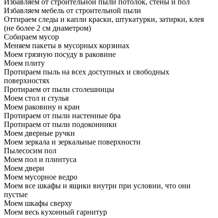
Избавляем от строительной пыли потолок, стены и пол
Избавляем мебель от строительной пыли
Оттираем следы и капли краски, штукатурки, затирки, клея
(не более 2 см диаметром)
Собираем мусор
Меняем пакеты в мусорных корзинах
Моем грязную посуду в раковине
Моем плиту
Протираем пыль на всех доступных и свободных
поверхностях
Протираем от пыли столешницы
Моем стол и стулья
Моем раковину и кран
Протираем от пыли настенные бра
Протираем от пыли подоконники
Моем дверные ручки
Моем зеркала и зеркальные поверхности
Пылесосим пол
Моем пол и плинтуса
Моем двери
Моем мусорное ведро
Моем все шкафы и ящики внутри при условии, что они
пустые
Моем шкафы сверху
Моем весь кухонный гарнитур