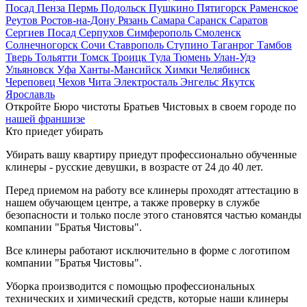
Посад
Пенза
Пермь
Подольск
Пушкино
Пятигорск
Раменское
Реутов
Ростов-на-Дону
Рязань
Самара
Саранск
Саратов
Сергиев Посад
Серпухов
Симферополь
Смоленск
Солнечногорск
Сочи
Ставрополь
Ступино
Таганрог
Тамбов
Тверь
Тольятти
Томск
Троицк
Тула
Тюмень
Улан-Удэ
Ульяновск
Уфа
Ханты-Мансийск
Химки
Челябинск
Череповец
Чехов
Чита
Электросталь
Энгельс
Якутск
Ярославль
Откройте Бюро чистоты Братьев Чистовых в своем городе по
нашей франшизе
Кто приедет убирать
Убирать вашу квартиру приедут профессионально обученные
клинеры - русские девушки, в возрасте от 24 до 40 лет.
Перед приемом на работу все клинеры проходят аттестацию в
нашем обучающем центре, а также проверку в службе
безопасности и только после этого становятся частью команды
компании "Братья Чистовы".
Все клинеры работают исключительно в форме с логотипом
компании "Братья Чистовы".
Уборка производится с помощью профессиональных
технических и химический средств, которые наши клинеры