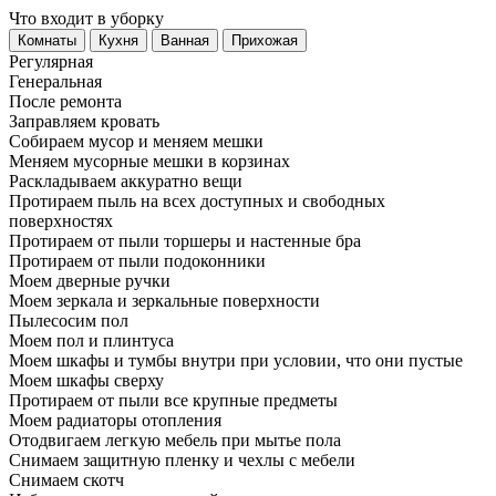
Что входит в уборку
Регу­лярная
Гене­ральная
После ремонта
Заправляем кровать
Собираем мусор и меняем мешки
Меняем мусорные мешки в корзинах
Раскладываем аккуратно вещи
Протираем пыль на всех доступных и свободных
поверхностях
Протираем от пыли торшеры и настенные бра
Протираем от пыли подоконники
Моем дверные ручки
Моем зеркала и зеркальные поверхности
Пылесосим пол
Моем пол и плинтуса
Моем шкафы и тумбы внутри при условии, что они пустые
Моем шкафы сверху
Протираем от пыли все крупные предметы
Моем радиаторы отопления
Отодвигаем легкую мебель при мытье пола
Снимаем защитную пленку и чехлы с мебели
Снимаем скотч