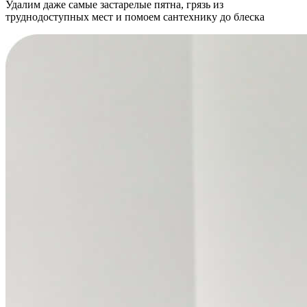
Удалим даже самые застарелые пятна, грязь из
труднодоступных мест и помоем сантехнику до блеска