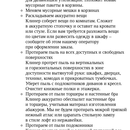
мусорные пакеты в корзины.
Меняем мусорные мешки в корзинах
Раскладываем аккуратно вещи
Клинер соберет вещи по комнатам. Сложит
в аккуратную стопочку и оставит на кровати
или стуле. Если вам требуется разложить вещи
по цветам или развесить одежду в шкафу –
сообщите об этом нашему оператору
при оформлении заказа.
Протираем пыль на всех доступных и свободных
поверхностях
Клинер протрет пыль на вертикальных
и горизонтальных поверхностях в зоне
доступности вытянутой руки: шкафах, дверцах,
технике, комодах и прикроватных тумбочках.
Уберет пыль с подлокотников диванов и кресел.
Очистит книжные полки и этажерки.
Протираем от пыли торшеры и настенные бра
Клинер аккуратно обеспылит настенные бра
и торшеры, учитывая материал изготовления
абажуров. Мы не будем протирать мокрой тряпкой
нежный атлас или царапать стильную лампу
в стиле лофт из нержавейки.
Протираем от пыли подоконники