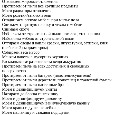
Отмываем жировые отложения
Протираем от пыли все крупные предметы
Моем радиаторы отопления
Моем розетки/выключатели
Отодвигаем легкую мебель при мытье пола
Снимаем защитную пленку и чехлы с мебели
Снимаем скотч
Избавляем от строительной пыли потолок, стены и пол
Избавляем мебель от строительной пыли
Оттираем следы и капли краски, штукатурки, затирки, клея
(не более 2 см диаметром)
Собираем весь мусор
Меняем пакеты в мусорных корзинах
Раскладываем/ развешиваем вещи аккуратно
Протираем пыль на всех доступных и свободных
поверхностях
Протираем от пыли батарею (полотенцесушитель)
Протираем от пыли держатели полотенец и туалетной бумаги
Протираем от пыли настенные бра
Моем и дезинфицируем унитаз
Натираем до блеска сантехнику
Моем и дезинфицируем раковину
Моем и дезинфицируем ванную/душевую кабину
Моем краны и душевые лейки
Моем мыльницу и стаканы под щетки