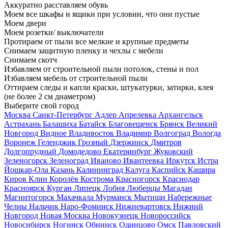
Аккуратно расставляем обувь
Моем все шкафы и ящики при условии, что они пустые
Моем двери
Моем розетки/ выключатели
Протираем от пыли все мелкие и крупные предметы
Снимаем защитную пленку и чехлы с мебели
Снимаем скотч
Избавляем от строительной пыли потолок, стены и пол
Избавляем мебель от строительной пыли
Оттираем следы и капли краски, штукатурки, затирки, клея
(не более 2 см диаметром)
Выберите свой город
Москва
Санкт-Петербург
Адлер
Апрелевка
Архангельск
Астрахань
Балашиха
Батайск
Благовещенск
Брянск
Великий
Новгород
Видное
Владивосток
Владимир
Волгоград
Вологда
Воронеж
Геленджик
Грозный
Дзержинск
Дмитров
Долгопрудный
Домодедово
Екатеринбург
Жуковский
Зеленогорск
Зеленоград
Иваново
Ивантеевка
Иркутск
Истра
Йошкар-Ола
Казань
Калининград
Калуга
Каспийск
Кашира
Киров
Клин
Королёв
Кострома
Красногорск
Краснодар
Красноярск
Курган
Липецк
Лобня
Люберцы
Магадан
Магнитогорск
Махачкала
Мурманск
Мытищи
Набережные
Челны
Нальчик
Наро-Фоминск
Нижневартовск
Нижний
Новгород
Новая Москва
Новокузнецк
Новороссийск
Новосибирск
Ногинск
Обнинск
Одинцово
Омск
Павловский