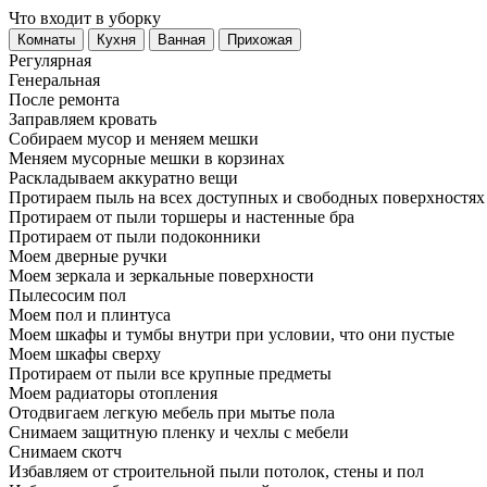
Что входит в уборку
Регу­лярная
Гене­ральная
После ремонта
Заправляем кровать
Собираем мусор и меняем мешки
Меняем мусорные мешки в корзинах
Раскладываем аккуратно вещи
Протираем пыль на всех доступных и свободных поверхностях
Протираем от пыли торшеры и настенные бра
Протираем от пыли подоконники
Моем дверные ручки
Моем зеркала и зеркальные поверхности
Пылесосим пол
Моем пол и плинтуса
Моем шкафы и тумбы внутри при условии, что они пустые
Моем шкафы сверху
Протираем от пыли все крупные предметы
Моем радиаторы отопления
Отодвигаем легкую мебель при мытье пола
Снимаем защитную пленку и чехлы с мебели
Снимаем скотч
Избавляем от строительной пыли потолок, стены и пол