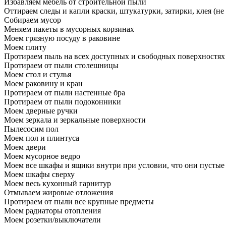
Избавляем мебель от строительной пыли
Оттираем следы и капли краски, штукатурки, затирки, клея (не
Собираем мусор
Меняем пакеты в мусорных корзинах
Моем грязную посуду в раковине
Моем плиту
Протираем пыль на всех доступных и свободных поверхностях
Протираем от пыли столешницы
Моем стол и стулья
Моем раковину и кран
Протираем от пыли настенные бра
Протираем от пыли подоконники
Моем дверные ручки
Моем зеркала и зеркальные поверхности
Пылесосим пол
Моем пол и плинтуса
Моем двери
Моем мусорное ведро
Моем все шкафы и ящики внутри при условии, что они пустые
Моем шкафы сверху
Моем весь кухонный гарнитур
Отмываем жировые отложения
Протираем от пыли все крупные предметы
Моем радиаторы отопления
Моем розетки/выключатели