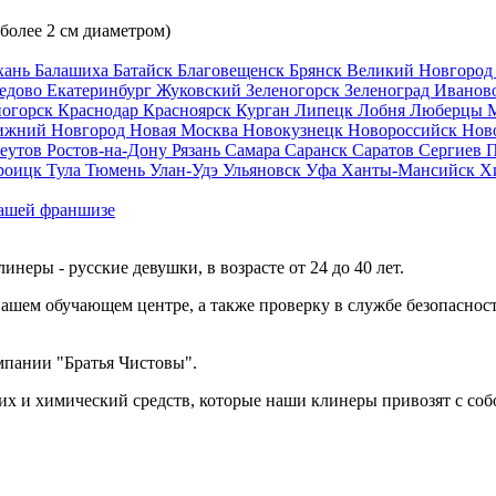
 более 2 см диаметром)
хань
Балашиха
Батайск
Благовещенск
Брянск
Великий Новгоро
едово
Екатеринбург
Жуковский
Зеленогорск
Зеленоград
Иванов
ногорск
Краснодар
Красноярск
Курган
Липецк
Лобня
Люберцы
ижний Новгород
Новая Москва
Новокузнецк
Новороссийск
Нов
еутов
Ростов-на-Дону
Рязань
Самара
Саранск
Саратов
Сергиев 
роицк
Тула
Тюмень
Улан-Удэ
Ульяновск
Уфа
Ханты-Мансийск
Х
ашей франшизе
еры - русские девушки, в возрасте от 24 до 40 лет.
ашем обучающем центре, а также проверку в службе безопасност
мпании "Братья Чистовы".
х и химический средств, которые наши клинеры привозят с соб