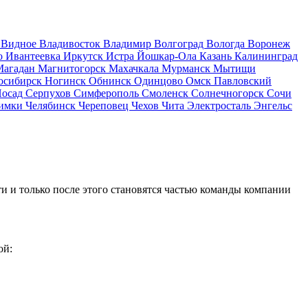
д
Видное
Владивосток
Владимир
Волгоград
Вологда
Воронеж
о
Ивантеевка
Иркутск
Истра
Йошкар-Ола
Казань
Калининград
Магадан
Магнитогорск
Махачкала
Мурманск
Мытищи
осибирск
Ногинск
Обнинск
Одинцово
Омск
Павловский
Посад
Серпухов
Симферополь
Смоленск
Солнечногорск
Сочи
имки
Челябинск
Череповец
Чехов
Чита
Электросталь
Энгельс
и и только после этого становятся частью команды компании
ой: