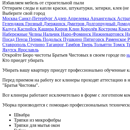
Избавляем мебель от строительной пыли
Оттираем следы и капли краски, штукатурки, затирки, клея (не
Выберите свой город
Москва
Санкт-Петербург
Адлер
Апрелевка
Архангельск
Астра
Геленджик
Грозный
Дзержинск
Дмитров
Долгопрудный
Домод
Калуга
Каспийск
Кашира
Киров
Клин
Королёв
Кострома
Крас
Набережные Челны
Нальчик
Наро-Фоминск
Нижневартовск
Н
Посад
Пенза
Пермь
Подольск
Пушкино
Пятигорск
Раменское
Р
Ставрополь
Ступино
Таганрог
Тамбов
Тверь
Тольятти
Томск
Т
Якутск
Ярославль
Откройте Бюро чистоты Братьев Чистовых в своем городе по
н
Кто приедет убирать
Убирать вашу квартиру приедут профессионально обученные клин
Перед приемом на работу все клинеры проходят аттестацию в н
"Братья Чистовы".
Все клинеры работают исключительно в форме с логотипом ко
Уборка производится с помощью профессиональных технически
Швабра
Тряпки из микрофибры
Тряпки для мытья окон