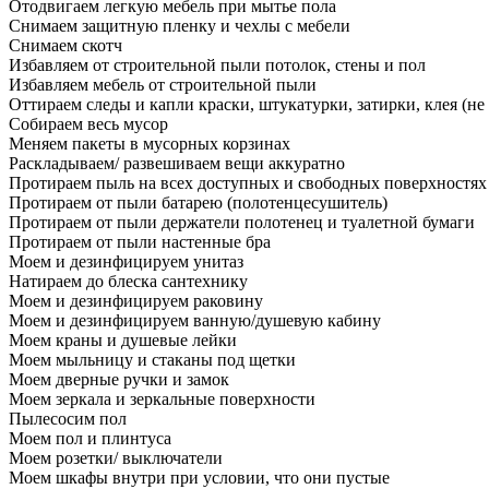
Отодвигаем легкую мебель при мытье пола
Снимаем защитную пленку и чехлы с мебели
Снимаем скотч
Избавляем от строительной пыли потолок, стены и пол
Избавляем мебель от строительной пыли
Оттираем следы и капли краски, штукатурки, затирки, клея (не
Собираем весь мусор
Меняем пакеты в мусорных корзинах
Раскладываем/ развешиваем вещи аккуратно
Протираем пыль на всех доступных и свободных поверхностях
Протираем от пыли батарею (полотенцесушитель)
Протираем от пыли держатели полотенец и туалетной бумаги
Протираем от пыли настенные бра
Моем и дезинфицируем унитаз
Натираем до блеска сантехнику
Моем и дезинфицируем раковину
Моем и дезинфицируем ванную/душевую кабину
Моем краны и душевые лейки
Моем мыльницу и стаканы под щетки
Моем дверные ручки и замок
Моем зеркала и зеркальные поверхности
Пылесосим пол
Моем пол и плинтуса
Моем розетки/ выключатели
Моем шкафы внутри при условии, что они пустые