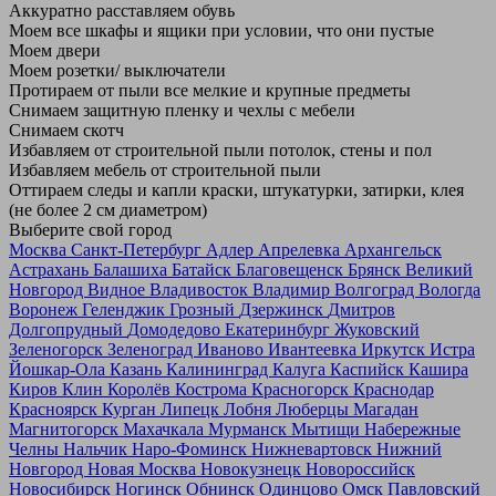
Аккуратно расставляем обувь
Моем все шкафы и ящики при условии, что они пустые
Моем двери
Моем розетки/ выключатели
Протираем от пыли все мелкие и крупные предметы
Снимаем защитную пленку и чехлы с мебели
Снимаем скотч
Избавляем от строительной пыли потолок, стены и пол
Избавляем мебель от строительной пыли
Оттираем следы и капли краски, штукатурки, затирки, клея
(не более 2 см диаметром)
Выберите свой город
Москва
Санкт-Петербург
Адлер
Апрелевка
Архангельск
Астрахань
Балашиха
Батайск
Благовещенск
Брянск
Великий
Новгород
Видное
Владивосток
Владимир
Волгоград
Вологда
Воронеж
Геленджик
Грозный
Дзержинск
Дмитров
Долгопрудный
Домодедово
Екатеринбург
Жуковский
Зеленогорск
Зеленоград
Иваново
Ивантеевка
Иркутск
Истра
Йошкар-Ола
Казань
Калининград
Калуга
Каспийск
Кашира
Киров
Клин
Королёв
Кострома
Красногорск
Краснодар
Красноярск
Курган
Липецк
Лобня
Люберцы
Магадан
Магнитогорск
Махачкала
Мурманск
Мытищи
Набережные
Челны
Нальчик
Наро-Фоминск
Нижневартовск
Нижний
Новгород
Новая Москва
Новокузнецк
Новороссийск
Новосибирск
Ногинск
Обнинск
Одинцово
Омск
Павловский