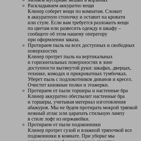
Раскладываем аккуратно вещи
Клинер соберет вещи по комнатам. Сложит
в аккуратную стопочку и оставит на кровати
или стуле. Если вам требуется разложить вещи
по цветам или развесить одежду в шкафу –
сообщите об этом нашему оператору
при оформлении заказа.
Протираем пыль на всех доступных и свободных
поверхностях
Клинер протрет пыль на вертикальных
и горизонтальных поверхностях в зоне
доступности вытянутой руки: шкафах, дверцах,
технике, комодах и прикроватных тумбочках.
Уберет пыль с подлокотников диванов и кресел.
Очистит книжные полки и этажерки.
Протираем от пыли торшеры и настенные бра
Клинер аккуратно обеспылит настенные бра
и торшеры, учитывая материал изготовления
абажуров. Мы не будем протирать мокрой тряпкой
нежный атлас или царапать стильную лампу
в стиле лофт из нержавейки.
Протираем от пыли подоконники
Клинер протрет сухой и влажной тряпочкой все
подоконники в комнате. При уборке мы