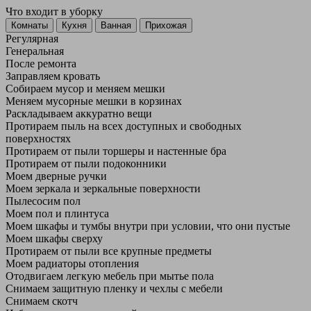
Что входит в уборку
Регу­лярная
Гене­ральная
После ремонта
Заправляем кровать
Собираем мусор и меняем мешки
Меняем мусорные мешки в корзинах
Раскладываем аккуратно вещи
Протираем пыль на всех доступных и свободных
поверхностях
Протираем от пыли торшеры и настенные бра
Протираем от пыли подоконники
Моем дверные ручки
Моем зеркала и зеркальные поверхности
Пылесосим пол
Моем пол и плинтуса
Моем шкафы и тумбы внутри при условии, что они пустые
Моем шкафы сверху
Протираем от пыли все крупные предметы
Моем радиаторы отопления
Отодвигаем легкую мебель при мытье пола
Снимаем защитную пленку и чехлы с мебели
Снимаем скотч