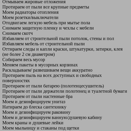
Отмываем жировые отложения
Протираем от пыли все крупные предметы
Моем радиаторы отопления
Моем розетки/выключатели
Отодвигаем легкую мебель при мытье пола
Снимаем защитную пленку и чехлы с мебели
Снимаем скотч
Избавляем от строительной пыли потолок, стены и пол
Избавляем мебель от строительной пыли
Оттираем следы и капли краски, штукатурки, затирки, клея
(не более 2 см диаметром)
Собираем весь мусор
Меняем пакеты в мусорных корзинах
Раскладываем/ развешиваем вещи аккуратно
Протираем пыль на всех доступных и свободных
поверхностях
Протираем от пыли батарею (полотенцесушитель)
Протираем от пыли держатели полотенец и туалетной бумаги
Протираем от пыли настенные бра
Моем и дезинфицируем унитаз
Натираем до блеска сантехнику
Моем и дезинфицируем раковину
Моем и дезинфицируем ванную/душевую кабину
Моем краны и душевые лейки
Моем мыльницу и стаканы под щетки