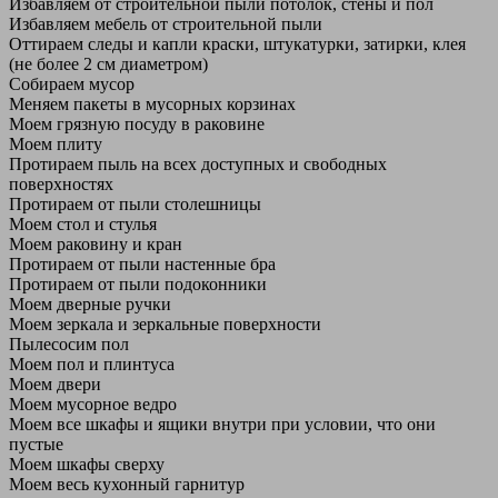
Избавляем от строительной пыли потолок, стены и пол
Избавляем мебель от строительной пыли
Оттираем следы и капли краски, штукатурки, затирки, клея
(не более 2 см диаметром)
Собираем мусор
Меняем пакеты в мусорных корзинах
Моем грязную посуду в раковине
Моем плиту
Протираем пыль на всех доступных и свободных
поверхностях
Протираем от пыли столешницы
Моем стол и стулья
Моем раковину и кран
Протираем от пыли настенные бра
Протираем от пыли подоконники
Моем дверные ручки
Моем зеркала и зеркальные поверхности
Пылесосим пол
Моем пол и плинтуса
Моем двери
Моем мусорное ведро
Моем все шкафы и ящики внутри при условии, что они
пустые
Моем шкафы сверху
Моем весь кухонный гарнитур