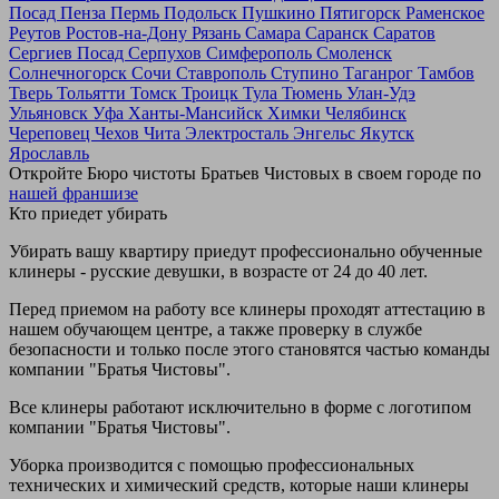
Посад
Пенза
Пермь
Подольск
Пушкино
Пятигорск
Раменское
Реутов
Ростов-на-Дону
Рязань
Самара
Саранск
Саратов
Сергиев Посад
Серпухов
Симферополь
Смоленск
Солнечногорск
Сочи
Ставрополь
Ступино
Таганрог
Тамбов
Тверь
Тольятти
Томск
Троицк
Тула
Тюмень
Улан-Удэ
Ульяновск
Уфа
Ханты-Мансийск
Химки
Челябинск
Череповец
Чехов
Чита
Электросталь
Энгельс
Якутск
Ярославль
Откройте Бюро чистоты Братьев Чистовых в своем городе по
нашей франшизе
Кто приедет убирать
Убирать вашу квартиру приедут профессионально обученные
клинеры - русские девушки, в возрасте от 24 до 40 лет.
Перед приемом на работу все клинеры проходят аттестацию в
нашем обучающем центре, а также проверку в службе
безопасности и только после этого становятся частью команды
компании "Братья Чистовы".
Все клинеры работают исключительно в форме с логотипом
компании "Братья Чистовы".
Уборка производится с помощью профессиональных
технических и химический средств, которые наши клинеры