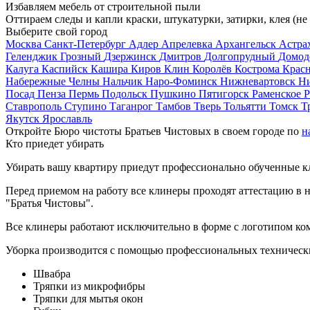
Избавляем мебель от строительной пыли
Оттираем следы и капли краски, штукатурки, затирки, клея (не
Выберите свой город
Москва
Санкт-Петербург
Адлер
Апрелевка
Архангельск
Астра
Геленджик
Грозный
Дзержинск
Дмитров
Долгопрудный
Домод
Калуга
Каспийск
Кашира
Киров
Клин
Королёв
Кострома
Крас
Набережные Челны
Нальчик
Наро-Фоминск
Нижневартовск
Н
Посад
Пенза
Пермь
Подольск
Пушкино
Пятигорск
Раменское
Р
Ставрополь
Ступино
Таганрог
Тамбов
Тверь
Тольятти
Томск
Т
Якутск
Ярославль
Откройте Бюро чистоты Братьев Чистовых в своем городе по
н
Кто приедет убирать
Убирать вашу квартиру приедут профессионально обученные клин
Перед приемом на работу все клинеры проходят аттестацию в н
"Братья Чистовы".
Все клинеры работают исключительно в форме с логотипом ко
Уборка производится с помощью профессиональных технически
Швабра
Тряпки из микрофибры
Тряпки для мытья окон