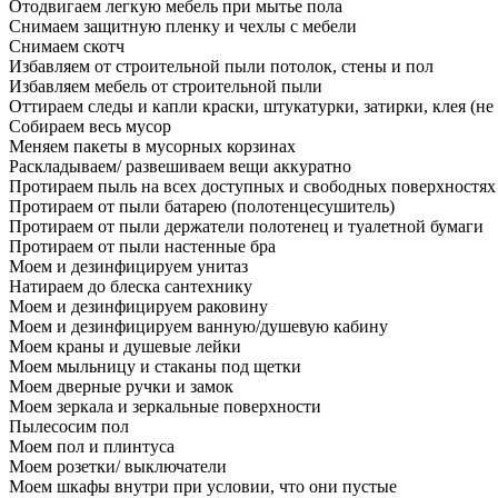
Отодвигаем легкую мебель при мытье пола
Снимаем защитную пленку и чехлы с мебели
Снимаем скотч
Избавляем от строительной пыли потолок, стены и пол
Избавляем мебель от строительной пыли
Оттираем следы и капли краски, штукатурки, затирки, клея (не
Собираем весь мусор
Меняем пакеты в мусорных корзинах
Раскладываем/ развешиваем вещи аккуратно
Протираем пыль на всех доступных и свободных поверхностях
Протираем от пыли батарею (полотенцесушитель)
Протираем от пыли держатели полотенец и туалетной бумаги
Протираем от пыли настенные бра
Моем и дезинфицируем унитаз
Натираем до блеска сантехнику
Моем и дезинфицируем раковину
Моем и дезинфицируем ванную/душевую кабину
Моем краны и душевые лейки
Моем мыльницу и стаканы под щетки
Моем дверные ручки и замок
Моем зеркала и зеркальные поверхности
Пылесосим пол
Моем пол и плинтуса
Моем розетки/ выключатели
Моем шкафы внутри при условии, что они пустые