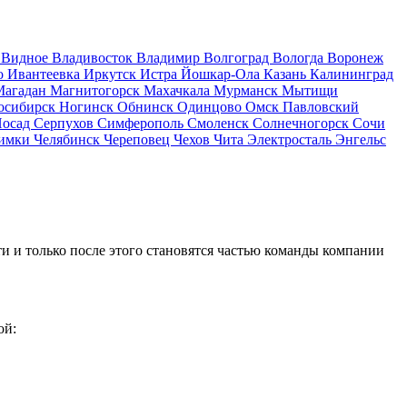
д
Видное
Владивосток
Владимир
Волгоград
Вологда
Воронеж
о
Ивантеевка
Иркутск
Истра
Йошкар-Ола
Казань
Калининград
Магадан
Магнитогорск
Махачкала
Мурманск
Мытищи
осибирск
Ногинск
Обнинск
Одинцово
Омск
Павловский
Посад
Серпухов
Симферополь
Смоленск
Солнечногорск
Сочи
имки
Челябинск
Череповец
Чехов
Чита
Электросталь
Энгельс
и и только после этого становятся частью команды компании
ой: