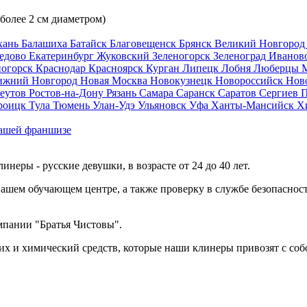
 более 2 см диаметром)
хань
Балашиха
Батайск
Благовещенск
Брянск
Великий Новгоро
едово
Екатеринбург
Жуковский
Зеленогорск
Зеленоград
Иванов
ногорск
Краснодар
Красноярск
Курган
Липецк
Лобня
Люберцы
ижний Новгород
Новая Москва
Новокузнецк
Новороссийск
Нов
еутов
Ростов-на-Дону
Рязань
Самара
Саранск
Саратов
Сергиев 
роицк
Тула
Тюмень
Улан-Удэ
Ульяновск
Уфа
Ханты-Мансийск
Х
ашей франшизе
еры - русские девушки, в возрасте от 24 до 40 лет.
ашем обучающем центре, а также проверку в службе безопасност
мпании "Братья Чистовы".
х и химический средств, которые наши клинеры привозят с соб