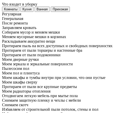
Что входит в уборку
Регу­лярная
Гене­ральная
После ремонта
Заправляем кровать
Собираем мусор и меняем мешки
Меняем мусорные мешки в корзинах
Раскладываем аккуратно вещи
Протираем пыль на всех доступных и свободных поверхностях
Протираем от пыли торшеры и настенные бра
Протираем от пыли подоконники
Моем дверные ручки
Моем зеркала и зеркальные поверхности
Пылесосим пол
Моем пол и плинтуса
Моем шкафы и тумбы внутри при условии, что они пустые
Моем шкафы сверху
Протираем от пыли все крупные предметы
Моем радиаторы отопления
Отодвигаем легкую мебель при мытье пола
Снимаем защитную пленку и чехлы с мебели
Снимаем скотч
Избавляем от строительной пыли потолок, стены и пол