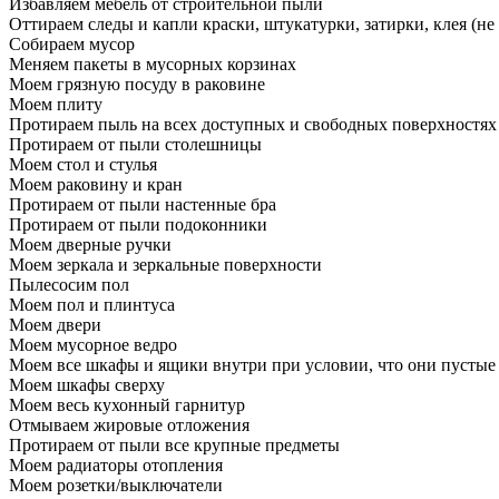
Избавляем мебель от строительной пыли
Оттираем следы и капли краски, штукатурки, затирки, клея (не
Собираем мусор
Меняем пакеты в мусорных корзинах
Моем грязную посуду в раковине
Моем плиту
Протираем пыль на всех доступных и свободных поверхностях
Протираем от пыли столешницы
Моем стол и стулья
Моем раковину и кран
Протираем от пыли настенные бра
Протираем от пыли подоконники
Моем дверные ручки
Моем зеркала и зеркальные поверхности
Пылесосим пол
Моем пол и плинтуса
Моем двери
Моем мусорное ведро
Моем все шкафы и ящики внутри при условии, что они пустые
Моем шкафы сверху
Моем весь кухонный гарнитур
Отмываем жировые отложения
Протираем от пыли все крупные предметы
Моем радиаторы отопления
Моем розетки/выключатели