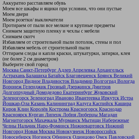
Аккуратно расставляем обувь
Моем все шкафы и ящики при условии, что они пустые
Моем двери
Моем розетки/ выключатели
Протираем от пыли все мелкие и крупные предметы
Снимаем защитную пленку и чехлы с мебели
Снимаем скотч
Избавляем от строительной пыли потолок, стены и пол
Избавляем мебель от строительной пыли
Оттираем следы и капли краски, штукатурки, затирки, клея
(не более 2 см диаметром)
Выберите свой город
Москва
Санкт-Петербург
Адлер
Апрелевка
Архангельск
Астрахань
Балашиха
Батайск
Благовещенск
Брянск
Великий
Новгород
Видное
Владивосток
Владимир
Волгоград
Вологда
Воронеж
Геленджик
Грозный
Дзержинск
Дмитров
Долгопрудный
Домодедово
Екатеринбург
Жуковский
Зеленогорск
Зеленоград
Иваново
Ивантеевка
Иркутск
Истра
Йошкар-Ола
Казань
Калининград
Калуга
Каспийск
Кашира
Киров
Клин
Королёв
Кострома
Красногорск
Краснодар
Красноярск
Курган
Липецк
Лобня
Люберцы
Магадан
Магнитогорск
Махачкала
Мурманск
Мытищи
Набережные
Челны
Нальчик
Наро-Фоминск
Нижневартовск
Нижний
Новгород
Новая Москва
Новокузнецк
Новороссийск
Новосибирск
Ногинск
Обнинск
Одинцово
Омск
Павловский