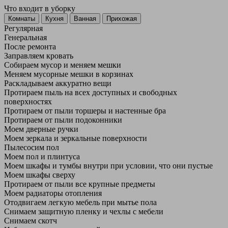
Что входит в уборку
Регу­лярная
Гене­ральная
После ремонта
Заправляем кровать
Собираем мусор и меняем мешки
Меняем мусорные мешки в корзинах
Раскладываем аккуратно вещи
Протираем пыль на всех доступных и свободных
поверхностях
Протираем от пыли торшеры и настенные бра
Протираем от пыли подоконники
Моем дверные ручки
Моем зеркала и зеркальные поверхности
Пылесосим пол
Моем пол и плинтуса
Моем шкафы и тумбы внутри при условии, что они пустые
Моем шкафы сверху
Протираем от пыли все крупные предметы
Моем радиаторы отопления
Отодвигаем легкую мебель при мытье пола
Снимаем защитную пленку и чехлы с мебели
Снимаем скотч