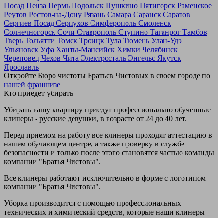
Посад
Пенза
Пермь
Подольск
Пушкино
Пятигорск
Раменское
Реутов
Ростов-на-Дону
Рязань
Самара
Саранск
Саратов
Сергиев Посад
Серпухов
Симферополь
Смоленск
Солнечногорск
Сочи
Ставрополь
Ступино
Таганрог
Тамбов
Тверь
Тольятти
Томск
Троицк
Тула
Тюмень
Улан-Удэ
Ульяновск
Уфа
Ханты-Мансийск
Химки
Челябинск
Череповец
Чехов
Чита
Электросталь
Энгельс
Якутск
Ярославль
Откройте Бюро чистоты Братьев Чистовых в своем городе по
нашей франшизе
Кто приедет убирать
Убирать вашу квартиру приедут профессионально обученные
клинеры - русские девушки, в возрасте от 24 до 40 лет.
Перед приемом на работу все клинеры проходят аттестацию в
нашем обучающем центре, а также проверку в службе
безопасности и только после этого становятся частью команды
компании "Братья Чистовы".
Все клинеры работают исключительно в форме с логотипом
компании "Братья Чистовы".
Уборка производится с помощью профессиональных
технических и химический средств, которые наши клинеры