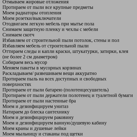
Отмываем жировые отложения
Протираем от пыли все крупные предметы
Моем радиаторы отопления
Моем розетки/выключатели
Отодвигаем легкую мебель при мытье пола
Снимаем защитную пленку и чехлы с мебели
Снимаем скотч
Избавляем от строительной пыли потолок, стены и пол
Избавляем мебель от строительной пыли
Оттираем следы и капли краски, штукатурки, затирки, клея
(не более 2 см диаметром)
Собираем весь мусор
Меняем пакеты в мусорных корзинах
Раскладываем/ развешиваем вещи аккуратно
Протираем пыль на всех доступных и свободных
поверхностях
Протираем от пыли батарею (полотенцесушитель)
Протираем от пыли держатели полотенец и туалетной бумаги
Протираем от пыли настенные бра
Моем и дезинфицируем унитаз
Натираем до блеска сантехнику
Моем и дезинфицируем раковину
Моем и дезинфицируем ванную/душевую кабину
Моем краны и душевые лейки
Моем мыльницу и стаканы под щетки