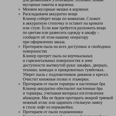
мусорные пакеты в корзины.
Меняем мусорные мешки в корзинах
Раскладываем аккуратно вещи
Клинер соберет вещи по комнатам. Сложит
в аккуратную стопочку и оставит на кровати
или стуле. Если вам требуется разложить вещи
по цветам или развесить одежду в шкафу –
сообщите об этом нашему оператору
при оформлении заказа.
Протираем пыль на всех доступных и свободных
поверхностях
Клинер протрет пыль на вертикальных
и горизонтальных поверхностях в зоне
доступности вытянутой руки: шкафах, дверцах,
технике, комодах и прикроватных тумбочках.
Уберет пыль с подлокотников диванов и кресел.
Очистит книжные полки и этажерки.
Протираем от пыли торшеры и настенные бра
Клинер аккуратно обеспылит настенные бра
и торшеры, учитывая материал изготовления
абажуров. Мы не будем протирать мокрой тряпкой
нежный атлас или царапать стильную лампу
в стиле лофт из нержавейки.
Протираем от пыли подоконники