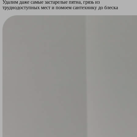
Удалим даже самые застарелые пятна, грязь из
труднодоступных мест и помоем сантехнику до блеска