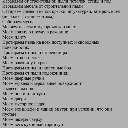
Избавляем от строительной пыли потолок, стены и пол
Избавляем мебель от строительной пыли
Оттираем следы и капли краски, штукатурки, затирки, клея
(не более 2 см диаметром)
Собираем мусор
Меняем пакеты в мусорных корзинах
Моем грязную посуду в раковине
Моем плиту
Протираем пыль на всех доступных и свободных
поверхностях
Протираем от пыли столешницы
Моем стол и стулья
Моем раковину и кран
Протираем от пыли настенные бра
Протираем от пыли подоконники
Моем дверные ручки
Моем зеркала и зеркальные поверхности
Пылесосим пол
Моем пол и плинтуса
Моем двери
Моем мусорное ведро
Моем все шкафы и ящики внутри при условии, что они
пустые
Моем шкафы сверху
Моем весь кухонный гарнитур