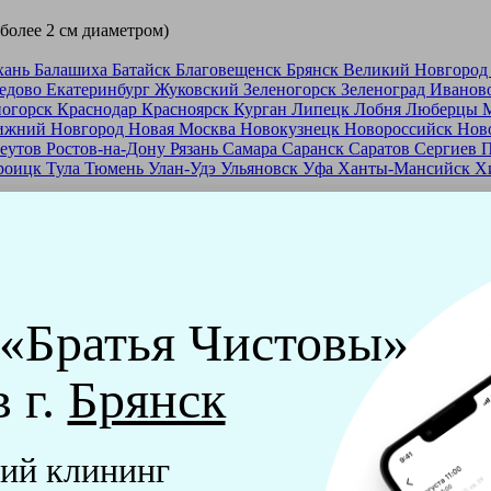
 более 2 см диаметром)
хань
Балашиха
Батайск
Благовещенск
Брянск
Великий Новгоро
едово
Екатеринбург
Жуковский
Зеленогорск
Зеленоград
Иванов
ногорск
Краснодар
Красноярск
Курган
Липецк
Лобня
Люберцы
ижний Новгород
Новая Москва
Новокузнецк
Новороссийск
Нов
еутов
Ростов-на-Дону
Рязань
Самара
Саранск
Саратов
Сергиев 
роицк
Тула
Тюмень
Улан-Удэ
Ульяновск
Уфа
Ханты-Мансийск
Х
ашей франшизе
еры - русские девушки, в возрасте от 24 до 40 лет.
ашем обучающем центре, а также проверку в службе безопасност
 «Братья Чистовы»
мпании "Братья Чистовы".
в г.
Брянск
х и химический средств, которые наши клинеры привозят с соб
ий клининг