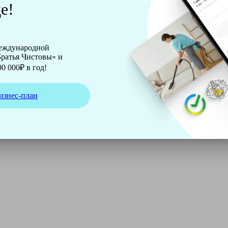
е!
международной
ратья Чистовы» и
0 000₽ в год!
изнес-план
ирмы Soteco, а также утюг, ведро, парогенератор, аппарат д