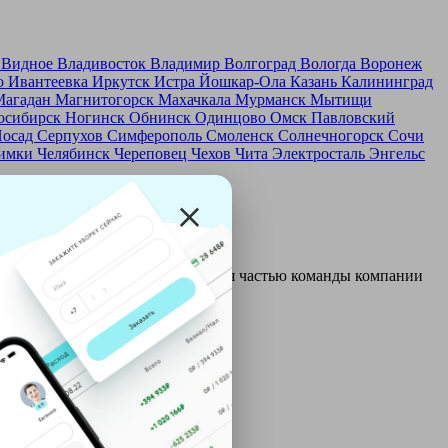
д
Видное
Владивосток
Владимир
Волгоград
Вологда
Воронеж
о
Ивантеевка
Иркутск
Истра
Йошкар-Ола
Казань
Калининград
Магадан
Магнитогорск
Махачкала
Мурманск
Мытищи
осибирск
Ногинск
Обнинск
Одинцово
Омск
Павловский
Посад
Серпухов
Симферополь
Смоленск
Солнечногорск
Сочи
имки
Челябинск
Череповец
Чехов
Чита
Электросталь
Энгельс
и и только после этого становятся частью команды компании
ой: