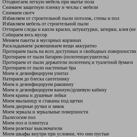
Отодвигаем легкую мебель при мытье пола
Снимаем защитную пленку и чехлы с мебели
Снимаем скотч
Избавляем от строительной пыли потолок, стены и пол
Избавляем мебель от строительной пыли
Оттираем следы и капли краски, штукатурки, затирки, клея (не
Собираем весь мусор
Меняем пакеты в мусорных корзинах
Раскладываем/ развешиваем вещи аккуратно
Протираем пыль на всех доступных и свободных поверхностях
Протираем от пыли батарею (полотенцесушитель)
Протираем от пыли держатели полотенец и туалетной бумаги
Протираем от пыли настенные бра
Моем и дезинфицируем унитаз
Натираем до блеска сантехнику
Моем и дезинфицируем раковину
Моем и дезинфицируем ванную/душевую кабину
Моем краны и душевые лейки
Моем мыльницу и стаканы под щетки
Моем дверные ручки и замок
Моем зеркала и зеркальные поверхности
Пылесосим пол
Моем пол и плинтуса
Моем розетки/ выключатели
Моем шкафы внутри при условии, что они пустые