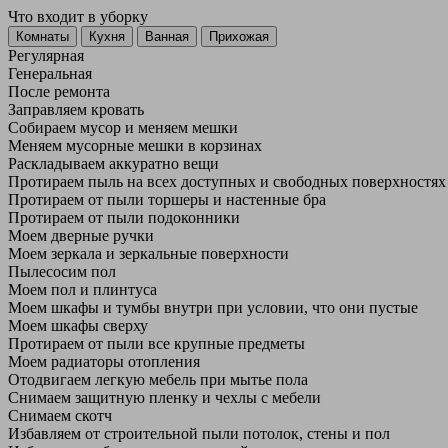
Что входит в уборку
Регу­лярная
Гене­ральная
После ремонта
Заправляем кровать
Собираем мусор и меняем мешки
Меняем мусорные мешки в корзинах
Раскладываем аккуратно вещи
Протираем пыль на всех доступных и свободных поверхностях
Протираем от пыли торшеры и настенные бра
Протираем от пыли подоконники
Моем дверные ручки
Моем зеркала и зеркальные поверхности
Пылесосим пол
Моем пол и плинтуса
Моем шкафы и тумбы внутри при условии, что они пустые
Моем шкафы сверху
Протираем от пыли все крупные предметы
Моем радиаторы отопления
Отодвигаем легкую мебель при мытье пола
Снимаем защитную пленку и чехлы с мебели
Снимаем скотч
Избавляем от строительной пыли потолок, стены и пол