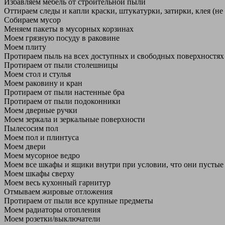
Избавляем мебель от строительной пыли
Оттираем следы и капли краски, штукатурки, затирки, клея (не
Собираем мусор
Меняем пакеты в мусорных корзинах
Моем грязную посуду в раковине
Моем плиту
Протираем пыль на всех доступных и свободных поверхностях
Протираем от пыли столешницы
Моем стол и стулья
Моем раковину и кран
Протираем от пыли настенные бра
Протираем от пыли подоконники
Моем дверные ручки
Моем зеркала и зеркальные поверхности
Пылесосим пол
Моем пол и плинтуса
Моем двери
Моем мусорное ведро
Моем все шкафы и ящики внутри при условии, что они пустые
Моем шкафы сверху
Моем весь кухонный гарнитур
Отмываем жировые отложения
Протираем от пыли все крупные предметы
Моем радиаторы отопления
Моем розетки/выключатели