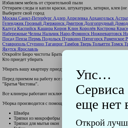
Избавляем мебель от строительной пыли
Оттираем следы и капли краски, штукатурки, затирки, клея (не
Выберите свой город
Москва
Санкт-Петербург
Адлер
Апрелевка
Архангельск
Астра
Геленджик
Грозный
Дзержинск
Дмитров
Долгопрудный
Домод
Калуга
Каспийск
Кашира
Киров
Клин
Королёв
Кострома
Крас
Набережные Челны
Нальчик
Наро-Фоминск
Нижневартовск
Н
Посад
Пенза
Пермь
Подольск
Пушкино
Пятигорск
Раменское
Р
Ставрополь
Ступино
Таганрог
Тамбов
Тверь
Тольятти
Томск
Т
Якутск
Ярославль
Откройте Бюро чистоты Братьев Чистовых в своем городе по
н
Кто приедет убирать
Убирать вашу квартиру приедут профессионально обученные клин
Упс…
Перед приемом на работу все клинеры проходят аттестацию в н
"Братья Чистовы".
Сервиса
Все клинеры работают исключительно в форме с логотипом ко
еще нет 
Уборка производится с помощью профессиональных технически
Швабра
Тряпки из микрофибры
Открой лучш
Тряпки для мытья окон