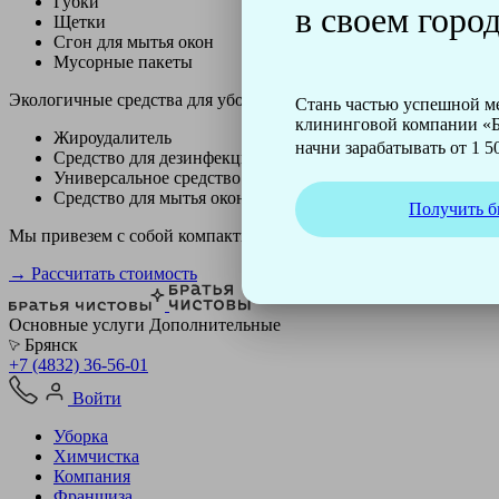
Губки
в своем город
Щетки
Сгон для мытья окон
Мусорные пакеты
Экологичные средства для уборки немецкой марки Kiehl:
Стань частью успешной 
клининговой компании «Б
Жироудалитель
начни зарабатывать от 1 50
Средство для дезинфекции
Универсальное средство
Средство для мытья окон
Получить б
Мы привезем с собой компактный профессиональный пылесос ф
→ Рассчитать стоимость
Основные услуги
Дополнительные
Брянск
+7 (4832) 36-56-01
Войти
Уборка
Химчистка
Компания
Франшиза