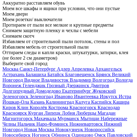
Аккуратно расставляем обувь
Моем все шкафы и ящики при условии, что они пустые
Моем двери
Моем розетки/ выключатели
Протираем от пыли все мелкие и крупные предметы
Снимаем защитную пленку и чехлы с мебели
Снимаем скотч
Избавляем от строительной пыли потолок, стены и пол
Избавляем мебель от строительной пыли
Оттираем следы и капли краски, штукатурки, затирки, клея
(не более 2 см диаметром)
Выберите свой город
Москва
Санкт-Петербург
Адлер
Апрелевка
Архангельск
Астрахань
Балашиха
Батайск
Благовещенск
Брянск
Великий
Новгород
Видное
Владивосток
Владимир
Волгоград
Вологда
Воронеж
Геленджик
Грозный
Дзержинск
Дмитров
Долгопрудный
Домодедово
Екатеринбург
Жуковский
Зеленогорск
Зеленоград
Иваново
Ивантеевка
Иркутск
Истра
Йошкар-Ола
Казань
Калининград
Калуга
Каспийск
Кашира
Киров
Клин
Королёв
Кострома
Красногорск
Краснодар
Красноярск
Курган
Липецк
Лобня
Люберцы
Магадан
Магнитогорск
Махачкала
Мурманск
Мытищи
Набережные
Челны
Нальчик
Наро-Фоминск
Нижневартовск
Нижний
Новгород
Новая Москва
Новокузнецк
Новороссийск
Новосибирск
Ногинск
Обнинск
Одинцово
Омск
Павловский