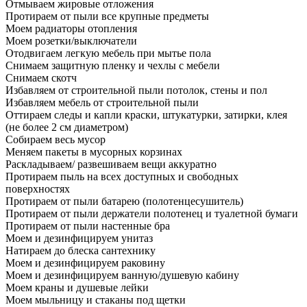
Отмываем жировые отложения
Протираем от пыли все крупные предметы
Моем радиаторы отопления
Моем розетки/выключатели
Отодвигаем легкую мебель при мытье пола
Снимаем защитную пленку и чехлы с мебели
Снимаем скотч
Избавляем от строительной пыли потолок, стены и пол
Избавляем мебель от строительной пыли
Оттираем следы и капли краски, штукатурки, затирки, клея
(не более 2 см диаметром)
Собираем весь мусор
Меняем пакеты в мусорных корзинах
Раскладываем/ развешиваем вещи аккуратно
Протираем пыль на всех доступных и свободных
поверхностях
Протираем от пыли батарею (полотенцесушитель)
Протираем от пыли держатели полотенец и туалетной бумаги
Протираем от пыли настенные бра
Моем и дезинфицируем унитаз
Натираем до блеска сантехнику
Моем и дезинфицируем раковину
Моем и дезинфицируем ванную/душевую кабину
Моем краны и душевые лейки
Моем мыльницу и стаканы под щетки