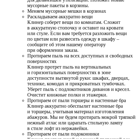
мусорные пакеты в корзины.
Меняем мусорные мешки в корзинах
Раскладываем аккуратно вещи
Клинер соберет вещи по комнатам. Сложит
в аккуратную стопочку и оставит на кровати
или стуле. Если вам требуется разложить вещи
по цветам или развесить одежду в шкафу –
сообщите об этом нашему оператору
при оформлении заказа.
Протираем пыль на всех доступных и свободных
поверхностях
Клинер протрет пыль на вертикальных
и горизонтальных поверхностях в зоне
доступности вытянутой руки: шкафах, дверцах,
технике, комодах и прикроватных тумбочках.
Уберет пыль с подлокотников диванов и кресел.
Очистит книжные полки и этажерки.
Протираем от пыли торшеры и настенные бра
Клинер аккуратно обеспылит настенные бра
и торшеры, учитывая материал изготовления
абажуров. Мы не будем протирать мокрой тряпкой
нежный атлас или царапать стильную лампу
в стиле лофт из нержавейки.
Протираем от пыли подоконники