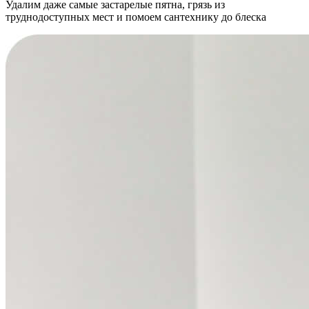
Удалим даже самые застарелые пятна, грязь из
труднодоступных мест и помоем сантехнику до блеска