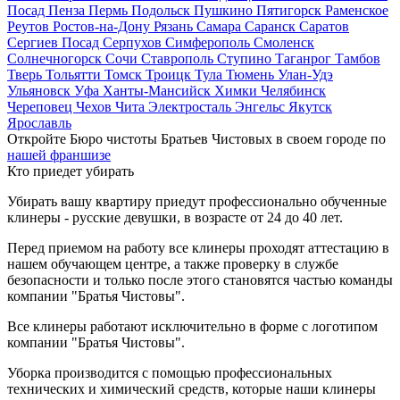
Посад
Пенза
Пермь
Подольск
Пушкино
Пятигорск
Раменское
Реутов
Ростов-на-Дону
Рязань
Самара
Саранск
Саратов
Сергиев Посад
Серпухов
Симферополь
Смоленск
Солнечногорск
Сочи
Ставрополь
Ступино
Таганрог
Тамбов
Тверь
Тольятти
Томск
Троицк
Тула
Тюмень
Улан-Удэ
Ульяновск
Уфа
Ханты-Мансийск
Химки
Челябинск
Череповец
Чехов
Чита
Электросталь
Энгельс
Якутск
Ярославль
Откройте Бюро чистоты Братьев Чистовых в своем городе по
нашей франшизе
Кто приедет убирать
Убирать вашу квартиру приедут профессионально обученные
клинеры - русские девушки, в возрасте от 24 до 40 лет.
Перед приемом на работу все клинеры проходят аттестацию в
нашем обучающем центре, а также проверку в службе
безопасности и только после этого становятся частью команды
компании "Братья Чистовы".
Все клинеры работают исключительно в форме с логотипом
компании "Братья Чистовы".
Уборка производится с помощью профессиональных
технических и химический средств, которые наши клинеры