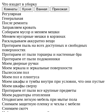
Что входит в уборку
Регу­лярная
Гене­ральная
После ремонта
Заправляем кровать
Собираем мусор и меняем мешки
Меняем мусорные мешки в корзинах
Раскладываем аккуратно вещи
Протираем пыль на всех доступных и свободных
поверхностях
Протираем от пыли торшеры и настенные бра
Протираем от пыли подоконники
Моем дверные ручки
Моем зеркала и зеркальные поверхности
Пылесосим пол
Моем пол и плинтуса
Моем шкафы и тумбы внутри при условии, что они пустые
Моем шкафы сверху
Протираем от пыли все крупные предметы
Моем радиаторы отопления
Отодвигаем легкую мебель при мытье пола
Снимаем защитную пленку и чехлы с мебели
Снимаем скотч