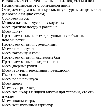
Избавляем от строительной пыли потолок, стены и пол
Избавляем мебель от строительной пыли
Оттираем следы и капли краски, штукатурки, затирки, клея
(не более 2 см диаметром)
Собираем мусор
Меняем пакеты в мусорных корзинах
Моем грязную посуду в раковине
Моем плиту
Протираем пыль на всех доступных и свободных
поверхностях
Протираем от пыли столешницы
Моем стол и стулья
Моем раковину и кран
Протираем от пыли настенные бра
Протираем от пыли подоконники
Моем дверные ручки
Моем зеркала и зеркальные поверхности
Пылесосим пол
Моем пол и плинтуса
Моем двери
Моем мусорное ведро
Моем все шкафы и ящики внутри при условии, что они
пустые
Моем шкафы сверху
Моем весь кухонный гарнитур