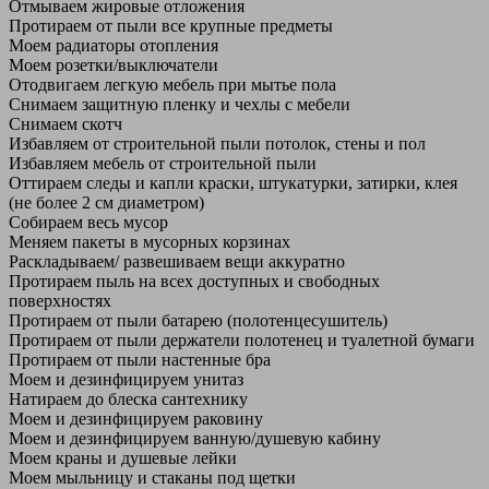
Отмываем жировые отложения
Протираем от пыли все крупные предметы
Моем радиаторы отопления
Моем розетки/выключатели
Отодвигаем легкую мебель при мытье пола
Снимаем защитную пленку и чехлы с мебели
Снимаем скотч
Избавляем от строительной пыли потолок, стены и пол
Избавляем мебель от строительной пыли
Оттираем следы и капли краски, штукатурки, затирки, клея
(не более 2 см диаметром)
Собираем весь мусор
Меняем пакеты в мусорных корзинах
Раскладываем/ развешиваем вещи аккуратно
Протираем пыль на всех доступных и свободных
поверхностях
Протираем от пыли батарею (полотенцесушитель)
Протираем от пыли держатели полотенец и туалетной бумаги
Протираем от пыли настенные бра
Моем и дезинфицируем унитаз
Натираем до блеска сантехнику
Моем и дезинфицируем раковину
Моем и дезинфицируем ванную/душевую кабину
Моем краны и душевые лейки
Моем мыльницу и стаканы под щетки