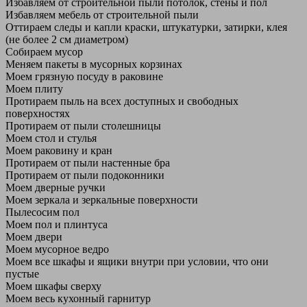
Избавляем от строительной пыли потолок, стены и пол
Избавляем мебель от строительной пыли
Оттираем следы и капли краски, штукатурки, затирки, клея
(не более 2 см диаметром)
Собираем мусор
Меняем пакеты в мусорных корзинах
Моем грязную посуду в раковине
Моем плиту
Протираем пыль на всех доступных и свободных
поверхностях
Протираем от пыли столешницы
Моем стол и стулья
Моем раковину и кран
Протираем от пыли настенные бра
Протираем от пыли подоконники
Моем дверные ручки
Моем зеркала и зеркальные поверхности
Пылесосим пол
Моем пол и плинтуса
Моем двери
Моем мусорное ведро
Моем все шкафы и ящики внутри при условии, что они
пустые
Моем шкафы сверху
Моем весь кухонный гарнитур