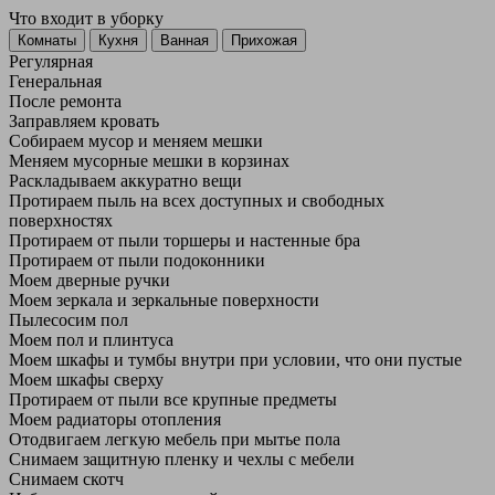
Что входит в уборку
Регу­лярная
Гене­ральная
После ремонта
Заправляем кровать
Собираем мусор и меняем мешки
Меняем мусорные мешки в корзинах
Раскладываем аккуратно вещи
Протираем пыль на всех доступных и свободных
поверхностях
Протираем от пыли торшеры и настенные бра
Протираем от пыли подоконники
Моем дверные ручки
Моем зеркала и зеркальные поверхности
Пылесосим пол
Моем пол и плинтуса
Моем шкафы и тумбы внутри при условии, что они пустые
Моем шкафы сверху
Протираем от пыли все крупные предметы
Моем радиаторы отопления
Отодвигаем легкую мебель при мытье пола
Снимаем защитную пленку и чехлы с мебели
Снимаем скотч