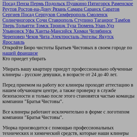
Посад
Пенза
Пермь
Подольск
Пушкино
Пятигорск
Раменское
Реутов
Ростов-на-Дону
Рязань
Самара
Саранск
Саратов
Сергиев Посад
Серпухов
Симферополь
Смоленск
Солнечногорск
Сочи
Ставрополь
Ступино
Таганрог
Тамбов
Тверь
Тольятти
Томск
Троицк
Тула
Тюмень
Улан-Удэ
Ульяновск
Уфа
Ханты-Мансийск
Химки
Челябинск
Череповец
Чехов
Чита
Электросталь
Энгельс
Якутск
Ярославль
Откройте Бюро чистоты Братьев Чистовых в своем городе по
нашей франшизе
Кто приедет убирать
Убирать вашу квартиру приедут профессионально обученные
клинеры - русские девушки, в возрасте от 24 до 40 лет.
Перед приемом на работу все клинеры проходят аттестацию в
нашем обучающем центре, а также проверку в службе
безопасности и только после этого становятся частью команды
компании "Братья Чистовы".
Все клинеры работают исключительно в форме с логотипом
компании "Братья Чистовы".
Уборка производится с помощью профессиональных
технических и химический средств, которые наши клинеры