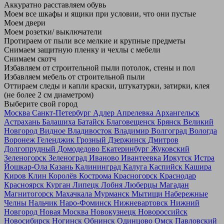
Аккуратно расставляем обувь
Моем все шкафы и ящики при условии, что они пустые
Моем двери
Моем розетки/ выключатели
Протираем от пыли все мелкие и крупные предметы
Снимаем защитную пленку и чехлы с мебели
Снимаем скотч
Избавляем от строительной пыли потолок, стены и пол
Избавляем мебель от строительной пыли
Оттираем следы и капли краски, штукатурки, затирки, клея
(не более 2 см диаметром)
Выберите свой город
Москва
Санкт-Петербург
Адлер
Апрелевка
Архангельск
Астрахань
Балашиха
Батайск
Благовещенск
Брянск
Великий
Новгород
Видное
Владивосток
Владимир
Волгоград
Вологда
Воронеж
Геленджик
Грозный
Дзержинск
Дмитров
Долгопрудный
Домодедово
Екатеринбург
Жуковский
Зеленогорск
Зеленоград
Иваново
Ивантеевка
Иркутск
Истра
Йошкар-Ола
Казань
Калининград
Калуга
Каспийск
Кашира
Киров
Клин
Королёв
Кострома
Красногорск
Краснодар
Красноярск
Курган
Липецк
Лобня
Люберцы
Магадан
Магнитогорск
Махачкала
Мурманск
Мытищи
Набережные
Челны
Нальчик
Наро-Фоминск
Нижневартовск
Нижний
Новгород
Новая Москва
Новокузнецк
Новороссийск
Новосибирск
Ногинск
Обнинск
Одинцово
Омск
Павловский