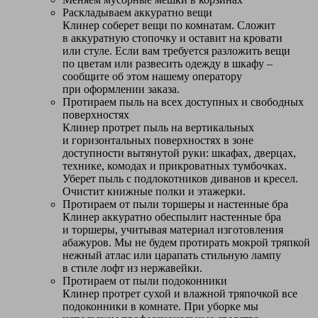
Раскладываем аккуратно вещи
Клинер соберет вещи по комнатам. Сложит
в аккуратную стопочку и оставит на кровати
или стуле. Если вам требуется разложить вещи
по цветам или развесить одежду в шкафу –
сообщите об этом нашему оператору
при оформлении заказа.
Протираем пыль на всех доступных и свободных
поверхностях
Клинер протрет пыль на вертикальных
и горизонтальных поверхностях в зоне
доступности вытянутой руки: шкафах, дверцах,
технике, комодах и прикроватных тумбочках.
Уберет пыль с подлокотников диванов и кресел.
Очистит книжные полки и этажерки.
Протираем от пыли торшеры и настенные бра
Клинер аккуратно обеспылит настенные бра
и торшеры, учитывая материал изготовления
абажуров. Мы не будем протирать мокрой тряпкой
нежный атлас или царапать стильную лампу
в стиле лофт из нержавейки.
Протираем от пыли подоконники
Клинер протрет сухой и влажной тряпочкой все
подоконники в комнате. При уборке мы