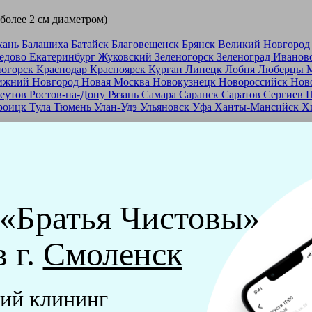
 более 2 см диаметром)
хань
Балашиха
Батайск
Благовещенск
Брянск
Великий Новгоро
едово
Екатеринбург
Жуковский
Зеленогорск
Зеленоград
Иванов
ногорск
Краснодар
Красноярск
Курган
Липецк
Лобня
Люберцы
ижний Новгород
Новая Москва
Новокузнецк
Новороссийск
Нов
еутов
Ростов-на-Дону
Рязань
Самара
Саранск
Саратов
Сергиев 
роицк
Тула
Тюмень
Улан-Удэ
Ульяновск
Уфа
Ханты-Мансийск
Х
ашей франшизе
еры - русские девушки, в возрасте от 24 до 40 лет.
ашем обучающем центре, а также проверку в службе безопасност
 «Братья Чистовы»
мпании "Братья Чистовы".
в г.
Смоленск
х и химический средств, которые наши клинеры привозят с соб
ий клининг