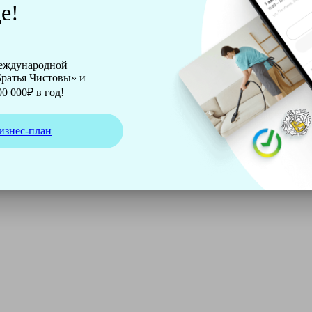
е!
международной
ратья Чистовы» и
0 000₽ в год!
изнес-план
ирмы Soteco, а также утюг, ведро, парогенератор, аппарат д