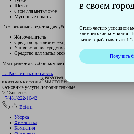
Губки
в своем город
Щетки
Сгон для мытья окон
Мусорные пакеты
Экологичные средства для уборки немецкой марки Kiehl:
Стань частью успешной 
клининговой компании «Б
Жироудалитель
начни зарабатывать от 1 50
Средство для дезинфекции
Универсальное средство
Средство для мытья окон
Получить б
Мы привезем с собой компактный профессиональный пылесос ф
→ Рассчитать стоимость
Основные услуги
Дополнительные
Смоленск
+7(481)222-16-42
Войти
Уборка
Химчистка
Компания
Франшиза