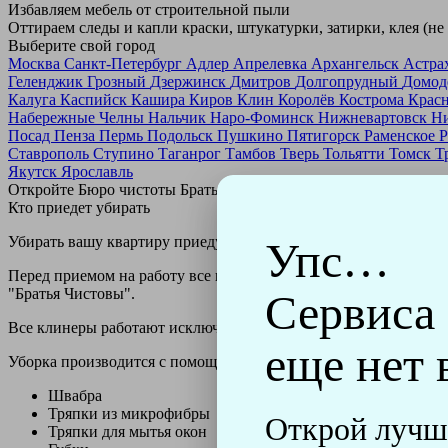
Избавляем мебель от строительной пыли
Оттираем следы и капли краски, штукатурки, затирки, клея (не
Выберите свой город
Москва
Санкт-Петербург
Адлер
Апрелевка
Архангельск
Астра
Геленджик
Грозный
Дзержинск
Дмитров
Долгопрудный
Домод
Калуга
Каспийск
Кашира
Киров
Клин
Королёв
Кострома
Крас
Набережные Челны
Нальчик
Наро-Фоминск
Нижневартовск
Н
Посад
Пенза
Пермь
Подольск
Пушкино
Пятигорск
Раменское
Р
Ставрополь
Ступино
Таганрог
Тамбов
Тверь
Тольятти
Томск
Т
Якутск
Ярославль
Откройте Бюро чистоты Братьев Чистовых в своем городе по
н
Кто приедет убирать
Убирать вашу квартиру приедут профессионально обученные клин
Упс…
Перед приемом на работу все клинеры проходят аттестацию в н
"Братья Чистовы".
Сервиса
Все клинеры работают исключительно в форме с логотипом ко
еще нет 
Уборка производится с помощью профессиональных технически
Швабра
Тряпки из микрофибры
Открой лучш
Тряпки для мытья окон