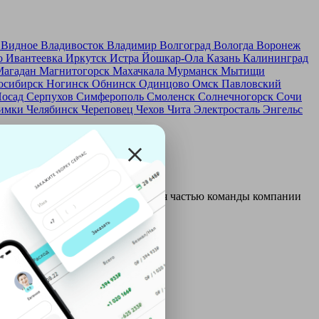
д
Видное
Владивосток
Владимир
Волгоград
Вологда
Воронеж
о
Ивантеевка
Иркутск
Истра
Йошкар-Ола
Казань
Калининград
Магадан
Магнитогорск
Махачкала
Мурманск
Мытищи
осибирск
Ногинск
Обнинск
Одинцово
Омск
Павловский
Посад
Серпухов
Симферополь
Смоленск
Солнечногорск
Сочи
имки
Челябинск
Череповец
Чехов
Чита
Электросталь
Энгельс
и и только после этого становятся частью команды компании
ой: