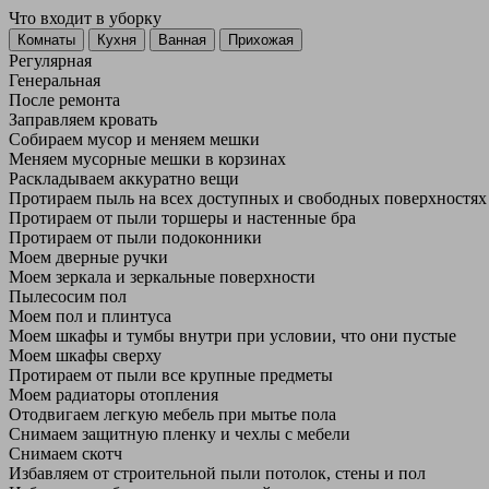
Что входит в уборку
Регу­лярная
Гене­ральная
После ремонта
Заправляем кровать
Собираем мусор и меняем мешки
Меняем мусорные мешки в корзинах
Раскладываем аккуратно вещи
Протираем пыль на всех доступных и свободных поверхностях
Протираем от пыли торшеры и настенные бра
Протираем от пыли подоконники
Моем дверные ручки
Моем зеркала и зеркальные поверхности
Пылесосим пол
Моем пол и плинтуса
Моем шкафы и тумбы внутри при условии, что они пустые
Моем шкафы сверху
Протираем от пыли все крупные предметы
Моем радиаторы отопления
Отодвигаем легкую мебель при мытье пола
Снимаем защитную пленку и чехлы с мебели
Снимаем скотч
Избавляем от строительной пыли потолок, стены и пол