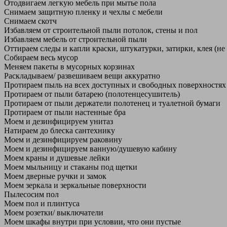
Отодвигаем легкую мебель при мытье пола
Снимаем защитную пленку и чехлы с мебели
Снимаем скотч
Избавляем от строительной пыли потолок, стены и пол
Избавляем мебель от строительной пыли
Оттираем следы и капли краски, штукатурки, затирки, клея (не
Собираем весь мусор
Меняем пакеты в мусорных корзинах
Раскладываем/ развешиваем вещи аккуратно
Протираем пыль на всех доступных и свободных поверхностях
Протираем от пыли батарею (полотенцесушитель)
Протираем от пыли держатели полотенец и туалетной бумаги
Протираем от пыли настенные бра
Моем и дезинфицируем унитаз
Натираем до блеска сантехнику
Моем и дезинфицируем раковину
Моем и дезинфицируем ванную/душевую кабину
Моем краны и душевые лейки
Моем мыльницу и стаканы под щетки
Моем дверные ручки и замок
Моем зеркала и зеркальные поверхности
Пылесосим пол
Моем пол и плинтуса
Моем розетки/ выключатели
Моем шкафы внутри при условии, что они пустые