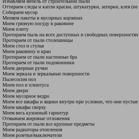
Избавляем мебель от строительной пыли
Оттираем следы и капли краски, штукатурки, затирки, клея (не
Собираем мусор
Меняем пакеты в мусорных корзинах
Моем грязную посуду в раковине
Моем плиту
Протираем пыль на всех доступных и свободных поверхностях
Протираем от пыли столешницы
Моем стол и стулья
Моем раковину и кран
Протираем от пыли настенные бра
Протираем от пыли подоконники
Моем дверные ручки
Моем зеркала и зеркальные поверхности
Пылесосим пол
Моем пол и плинтуса
Моем двери
Моем мусорное ведро
Моем все шкафы и ящики внутри при условии, что они пустые
Моем шкафы сверху
Моем весь кухонный гарнитур
Отмываем жировые отложения
Протираем от пыли все крупные предметы
Моем радиаторы отопления
Моем розетки/выключатели