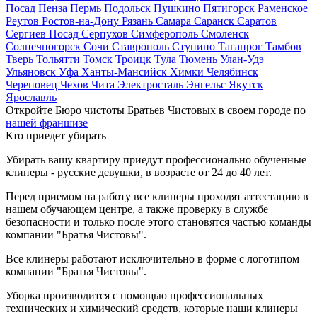
Посад
Пенза
Пермь
Подольск
Пушкино
Пятигорск
Раменское
Реутов
Ростов-на-Дону
Рязань
Самара
Саранск
Саратов
Сергиев Посад
Серпухов
Симферополь
Смоленск
Солнечногорск
Сочи
Ставрополь
Ступино
Таганрог
Тамбов
Тверь
Тольятти
Томск
Троицк
Тула
Тюмень
Улан-Удэ
Ульяновск
Уфа
Ханты-Мансийск
Химки
Челябинск
Череповец
Чехов
Чита
Электросталь
Энгельс
Якутск
Ярославль
Откройте Бюро чистоты Братьев Чистовых в своем городе по
нашей франшизе
Кто приедет убирать
Убирать вашу квартиру приедут профессионально обученные
клинеры - русские девушки, в возрасте от 24 до 40 лет.
Перед приемом на работу все клинеры проходят аттестацию в
нашем обучающем центре, а также проверку в службе
безопасности и только после этого становятся частью команды
компании "Братья Чистовы".
Все клинеры работают исключительно в форме с логотипом
компании "Братья Чистовы".
Уборка производится с помощью профессиональных
технических и химический средств, которые наши клинеры