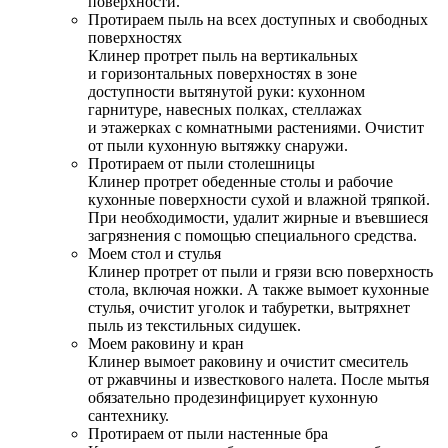
поверхности.
Протираем пыль на всех доступных и свободных
поверхностях
Клинер протрет пыль на вертикальных
и горизонтальных поверхностях в зоне
доступности вытянутой руки: кухонном
гарнитуре, навесных полках, стеллажах
и этажерках с комнатными растениями. Очистит
от пыли кухонную вытяжку снаружи.
Протираем от пыли столешницы
Клинер протрет обеденные столы и рабочие
кухонные поверхности сухой и влажной тряпкой.
При необходимости, удалит жирные и въевшиеся
загрязнения с помощью специального средства.
Моем стол и стулья
Клинер протрет от пыли и грязи всю поверхность
стола, включая ножки. А также вымоет кухонные
стулья, очистит уголок и табуретки, вытряхнет
пыль из текстильных сидушек.
Моем раковину и кран
Клинер вымоет раковину и очистит смеситель
от ржавчины и известкового налета. После мытья
обязательно продезинфицирует кухонную
сантехнику.
Протираем от пыли настенные бра