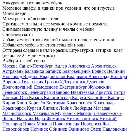
Аккуратно расставляем обувь
Моем все шкафы и ящики при условии, что они пустые
Моем двери
Моем розетки/ выключатели
Протираем от пыли все мелкие и крупные предметы
Снимаем защитную пленку и чехлы с мебели
Снимаем скотч
Избавляем от строительной пыли потолок, стены и пол
Избавляем мебель от строительной пыли
Оттираем следы и капли краски, штукатурки, затирки, клея
(не более 2 см диаметром)
Выберите свой город
Москва
Санкт-Петербург
Адлер
Апрелевка
Архангельск
Астрахань
Балашиха
Батайск
Благовещенск
Брянск
Великий
Новгород
Видное
Владивосток
Владимир
Волгоград
Вологда
Воронеж
Геленджик
Грозный
Дзержинск
Дмитров
Долгопрудный
Домодедово
Екатеринбург
Жуковский
Зеленогорск
Зеленоград
Иваново
Ивантеевка
Иркутск
Истра
Йошкар-Ола
Казань
Калининград
Калуга
Каспийск
Кашира
Киров
Клин
Королёв
Кострома
Красногорск
Краснодар
Красноярск
Курган
Липецк
Лобня
Люберцы
Магадан
Магнитогорск
Махачкала
Мурманск
Мытищи
Набережные
Челны
Нальчик
Наро-Фоминск
Нижневартовск
Нижний
Новгород
Новая Москва
Новокузнецк
Новороссийск
Новосибирск
Ногинск
Обнинск
Одинцово
Омск
Павловский