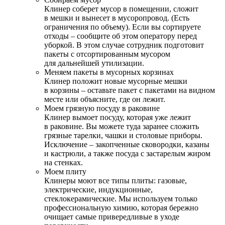
Клинер соберет мусор в помещении, сложит
в мешки и вынесет в мусоропровод. (Есть
ограничения по объему). Если вы сортируете
отходы – сообщите об этом оператору перед
уборкой. В этом случае сотрудник подготовит
пакеты с отсортированным мусором
для дальнейшей утилизации.
Меняем пакеты в мусорных корзинах
Клинер положит новые мусорные мешки
в корзины – оставьте пакет с пакетами на видном
месте или объясните, где он лежит.
Моем грязную посуду в раковине
Клинер вымоет посуду, которая уже лежит
в раковине. Вы можете туда заранее сложить
грязные тарелки, чашки и столовые приборы.
Исключение – закопченные сковородки, казаны
и кастрюли, а также посуда с застарелым жиром
на стенках.
Моем плиту
Клинеры моют все типы плиты: газовые,
электрические, индукционные,
стеклокерамические. Мы используем только
профессиональную химию, которая бережно
очищает самые привередливые в уходе