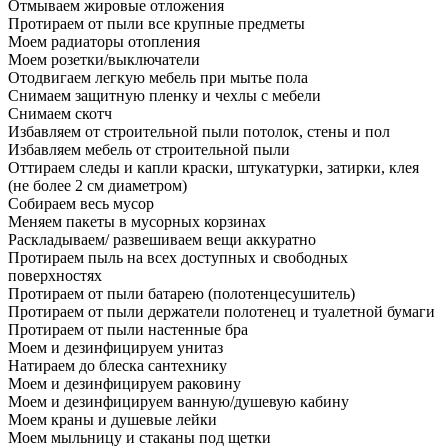
Отмываем жировые отложения
Протираем от пыли все крупные предметы
Моем радиаторы отопления
Моем розетки/выключатели
Отодвигаем легкую мебель при мытье пола
Снимаем защитную пленку и чехлы с мебели
Снимаем скотч
Избавляем от строительной пыли потолок, стены и пол
Избавляем мебель от строительной пыли
Оттираем следы и капли краски, штукатурки, затирки, клея
(не более 2 см диаметром)
Собираем весь мусор
Меняем пакеты в мусорных корзинах
Раскладываем/ развешиваем вещи аккуратно
Протираем пыль на всех доступных и свободных
поверхностях
Протираем от пыли батарею (полотенцесушитель)
Протираем от пыли держатели полотенец и туалетной бумаги
Протираем от пыли настенные бра
Моем и дезинфицируем унитаз
Натираем до блеска сантехнику
Моем и дезинфицируем раковину
Моем и дезинфицируем ванную/душевую кабину
Моем краны и душевые лейки
Моем мыльницу и стаканы под щетки