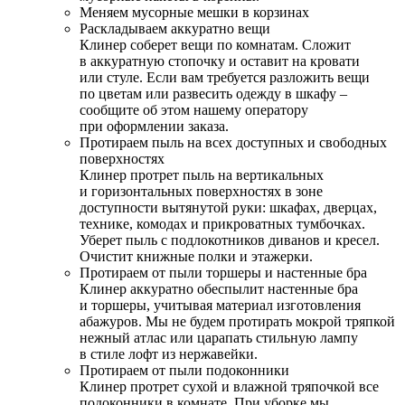
Меняем мусорные мешки в корзинах
Раскладываем аккуратно вещи
Клинер соберет вещи по комнатам. Сложит
в аккуратную стопочку и оставит на кровати
или стуле. Если вам требуется разложить вещи
по цветам или развесить одежду в шкафу –
сообщите об этом нашему оператору
при оформлении заказа.
Протираем пыль на всех доступных и свободных
поверхностях
Клинер протрет пыль на вертикальных
и горизонтальных поверхностях в зоне
доступности вытянутой руки: шкафах, дверцах,
технике, комодах и прикроватных тумбочках.
Уберет пыль с подлокотников диванов и кресел.
Очистит книжные полки и этажерки.
Протираем от пыли торшеры и настенные бра
Клинер аккуратно обеспылит настенные бра
и торшеры, учитывая материал изготовления
абажуров. Мы не будем протирать мокрой тряпкой
нежный атлас или царапать стильную лампу
в стиле лофт из нержавейки.
Протираем от пыли подоконники
Клинер протрет сухой и влажной тряпочкой все
подоконники в комнате. При уборке мы