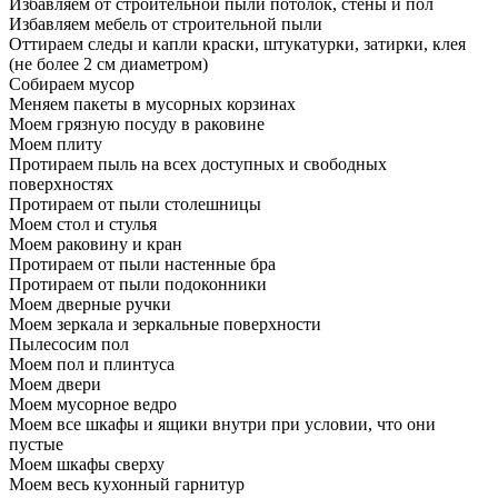
Избавляем от строительной пыли потолок, стены и пол
Избавляем мебель от строительной пыли
Оттираем следы и капли краски, штукатурки, затирки, клея
(не более 2 см диаметром)
Собираем мусор
Меняем пакеты в мусорных корзинах
Моем грязную посуду в раковине
Моем плиту
Протираем пыль на всех доступных и свободных
поверхностях
Протираем от пыли столешницы
Моем стол и стулья
Моем раковину и кран
Протираем от пыли настенные бра
Протираем от пыли подоконники
Моем дверные ручки
Моем зеркала и зеркальные поверхности
Пылесосим пол
Моем пол и плинтуса
Моем двери
Моем мусорное ведро
Моем все шкафы и ящики внутри при условии, что они
пустые
Моем шкафы сверху
Моем весь кухонный гарнитур