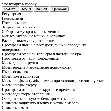
Что входит в уборку
Регу­лярная
Гене­ральная
После ремонта
Заправляем кровать
Собираем мусор и меняем мешки
Меняем мусорные мешки в корзинах
Раскладываем аккуратно вещи
Протираем пыль на всех доступных и свободных
поверхностях
Протираем от пыли торшеры и настенные бра
Протираем от пыли подоконники
Моем дверные ручки
Моем зеркала и зеркальные поверхности
Пылесосим пол
Моем пол и плинтуса
Моем шкафы и тумбы внутри при условии, что они пустые
Моем шкафы сверху
Протираем от пыли все крупные предметы
Моем радиаторы отопления
Отодвигаем легкую мебель при мытье пола
Снимаем защитную пленку и чехлы с мебели
Снимаем скотч