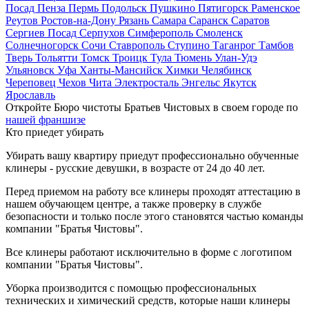
Посад
Пенза
Пермь
Подольск
Пушкино
Пятигорск
Раменское
Реутов
Ростов-на-Дону
Рязань
Самара
Саранск
Саратов
Сергиев Посад
Серпухов
Симферополь
Смоленск
Солнечногорск
Сочи
Ставрополь
Ступино
Таганрог
Тамбов
Тверь
Тольятти
Томск
Троицк
Тула
Тюмень
Улан-Удэ
Ульяновск
Уфа
Ханты-Мансийск
Химки
Челябинск
Череповец
Чехов
Чита
Электросталь
Энгельс
Якутск
Ярославль
Откройте Бюро чистоты Братьев Чистовых в своем городе по
нашей франшизе
Кто приедет убирать
Убирать вашу квартиру приедут профессионально обученные
клинеры - русские девушки, в возрасте от 24 до 40 лет.
Перед приемом на работу все клинеры проходят аттестацию в
нашем обучающем центре, а также проверку в службе
безопасности и только после этого становятся частью команды
компании "Братья Чистовы".
Все клинеры работают исключительно в форме с логотипом
компании "Братья Чистовы".
Уборка производится с помощью профессиональных
технических и химический средств, которые наши клинеры