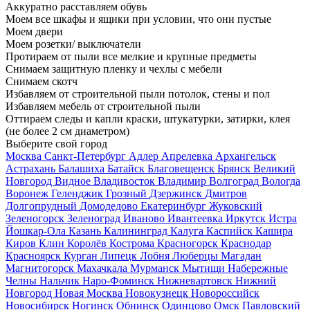
Аккуратно расставляем обувь
Моем все шкафы и ящики при условии, что они пустые
Моем двери
Моем розетки/ выключатели
Протираем от пыли все мелкие и крупные предметы
Снимаем защитную пленку и чехлы с мебели
Снимаем скотч
Избавляем от строительной пыли потолок, стены и пол
Избавляем мебель от строительной пыли
Оттираем следы и капли краски, штукатурки, затирки, клея
(не более 2 см диаметром)
Выберите свой город
Москва
Санкт-Петербург
Адлер
Апрелевка
Архангельск
Астрахань
Балашиха
Батайск
Благовещенск
Брянск
Великий
Новгород
Видное
Владивосток
Владимир
Волгоград
Вологда
Воронеж
Геленджик
Грозный
Дзержинск
Дмитров
Долгопрудный
Домодедово
Екатеринбург
Жуковский
Зеленогорск
Зеленоград
Иваново
Ивантеевка
Иркутск
Истра
Йошкар-Ола
Казань
Калининград
Калуга
Каспийск
Кашира
Киров
Клин
Королёв
Кострома
Красногорск
Краснодар
Красноярск
Курган
Липецк
Лобня
Люберцы
Магадан
Магнитогорск
Махачкала
Мурманск
Мытищи
Набережные
Челны
Нальчик
Наро-Фоминск
Нижневартовск
Нижний
Новгород
Новая Москва
Новокузнецк
Новороссийск
Новосибирск
Ногинск
Обнинск
Одинцово
Омск
Павловский