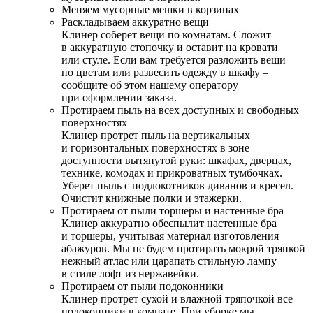
Меняем мусорные мешки в корзинах
Раскладываем аккуратно вещи
Клинер соберет вещи по комнатам. Сложит
в аккуратную стопочку и оставит на кровати
или стуле. Если вам требуется разложить вещи
по цветам или развесить одежду в шкафу –
сообщите об этом нашему оператору
при оформлении заказа.
Протираем пыль на всех доступных и свободных
поверхностях
Клинер протрет пыль на вертикальных
и горизонтальных поверхностях в зоне
доступности вытянутой руки: шкафах, дверцах,
технике, комодах и прикроватных тумбочках.
Уберет пыль с подлокотников диванов и кресел.
Очистит книжные полки и этажерки.
Протираем от пыли торшеры и настенные бра
Клинер аккуратно обеспылит настенные бра
и торшеры, учитывая материал изготовления
абажуров. Мы не будем протирать мокрой тряпкой
нежный атлас или царапать стильную лампу
в стиле лофт из нержавейки.
Протираем от пыли подоконники
Клинер протрет сухой и влажной тряпочкой все
подоконники в комнате. При уборке мы