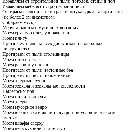
Избавляем от строительной пыли потолок, стены и пол
Избавляем мебель от строительной пыли
Оттираем следы и капли краски, штукатурки, затирки, клея
(не более 2 см диаметром)
Собираем мусор
Меняем пакеты в мусорных корзинах
Моем грязную посуду в раковине
Моем плиту
Протираем пыль на всех доступных и свободных
поверхностях
Протираем от пыли столешницы
Моем стол и стулья
Моем раковину и кран
Протираем от пыли настенные бра
Протираем от пыли подоконники
Моем дверные ручки
Моем зеркала и зеркальные поверхности
Пылесосим пол
Моем пол и плинтуса
Моем двери
Моем мусорное ведро
Моем все шкафы и ящики внутри при условии, что они
пустые
Моем шкафы сверху
Моем весь кухонный гарнитур