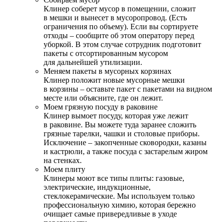
Клинер соберет мусор в помещении, сложит
в мешки и вынесет в мусоропровод. (Есть
ограничения по объему). Если вы сортируете
отходы – сообщите об этом оператору перед
уборкой. В этом случае сотрудник подготовит
пакеты с отсортированным мусором
для дальнейшей утилизации.
Меняем пакеты в мусорных корзинах
Клинер положит новые мусорные мешки
в корзины – оставьте пакет с пакетами на видном
месте или объясните, где он лежит.
Моем грязную посуду в раковине
Клинер вымоет посуду, которая уже лежит
в раковине. Вы можете туда заранее сложить
грязные тарелки, чашки и столовые приборы.
Исключение – закопченные сковородки, казаны
и кастрюли, а также посуда с застарелым жиром
на стенках.
Моем плиту
Клинеры моют все типы плиты: газовые,
электрические, индукционные,
стеклокерамические. Мы используем только
профессиональную химию, которая бережно
очищает самые привередливые в уходе