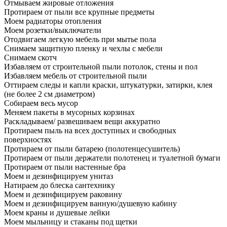
Отмываем жировые отложения
Протираем от пыли все крупные предметы
Моем радиаторы отопления
Моем розетки/выключатели
Отодвигаем легкую мебель при мытье пола
Снимаем защитную пленку и чехлы с мебели
Снимаем скотч
Избавляем от строительной пыли потолок, стены и пол
Избавляем мебель от строительной пыли
Оттираем следы и капли краски, штукатурки, затирки, клея
(не более 2 см диаметром)
Собираем весь мусор
Меняем пакеты в мусорных корзинах
Раскладываем/ развешиваем вещи аккуратно
Протираем пыль на всех доступных и свободных
поверхностях
Протираем от пыли батарею (полотенцесушитель)
Протираем от пыли держатели полотенец и туалетной бумаги
Протираем от пыли настенные бра
Моем и дезинфицируем унитаз
Натираем до блеска сантехнику
Моем и дезинфицируем раковину
Моем и дезинфицируем ванную/душевую кабину
Моем краны и душевые лейки
Моем мыльницу и стаканы под щетки