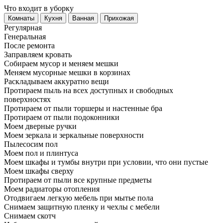
Что входит в уборку
Регу­лярная
Гене­ральная
После ремонта
Заправляем кровать
Собираем мусор и меняем мешки
Меняем мусорные мешки в корзинах
Раскладываем аккуратно вещи
Протираем пыль на всех доступных и свободных
поверхностях
Протираем от пыли торшеры и настенные бра
Протираем от пыли подоконники
Моем дверные ручки
Моем зеркала и зеркальные поверхности
Пылесосим пол
Моем пол и плинтуса
Моем шкафы и тумбы внутри при условии, что они пустые
Моем шкафы сверху
Протираем от пыли все крупные предметы
Моем радиаторы отопления
Отодвигаем легкую мебель при мытье пола
Снимаем защитную пленку и чехлы с мебели
Снимаем скотч