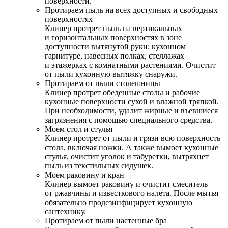
поверхности.
Протираем пыль на всех доступных и свободных
поверхностях
Клинер протрет пыль на вертикальных
и горизонтальных поверхностях в зоне
доступности вытянутой руки: кухонном
гарнитуре, навесных полках, стеллажах
и этажерках с комнатными растениями. Очистит
от пыли кухонную вытяжку снаружи.
Протираем от пыли столешницы
Клинер протрет обеденные столы и рабочие
кухонные поверхности сухой и влажной тряпкой.
При необходимости, удалит жирные и въевшиеся
загрязнения с помощью специального средства.
Моем стол и стулья
Клинер протрет от пыли и грязи всю поверхность
стола, включая ножки. А также вымоет кухонные
стулья, очистит уголок и табуретки, вытряхнет
пыль из текстильных сидушек.
Моем раковину и кран
Клинер вымоет раковину и очистит смеситель
от ржавчины и известкового налета. После мытья
обязательно продезинфицирует кухонную
сантехнику.
Протираем от пыли настенные бра