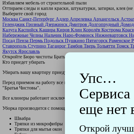
Избавляем мебель от строительной пыли
Оттираем следы и капли краски, штукатурки, затирки, клея (не
Выберите свой город
Москва
Санкт-Петербург
Адлер
Апрелевка
Архангельск
Астра
Геленджик
Грозный
Дзержинск
Дмитров
Долгопрудный
Домод
Калуга
Каспийск
Кашира
Киров
Клин
Королёв
Кострома
Крас
Набережные Челны
Нальчик
Наро-Фоминск
Нижневартовск
Н
Посад
Пенза
Пермь
Подольск
Пушкино
Пятигорск
Раменское
Р
Ставрополь
Ступино
Таганрог
Тамбов
Тверь
Тольятти
Томск
Т
Якутск
Ярославль
Откройте Бюро чистоты Братьев Чистовых в своем городе по
н
Кто приедет убирать
Убирать вашу квартиру приедут профессионально обученные клин
Упс…
Перед приемом на работу все клинеры проходят аттестацию в н
"Братья Чистовы".
Сервиса
Все клинеры работают исключительно в форме с логотипом ко
еще нет 
Уборка производится с помощью профессиональных технически
Швабра
Тряпки из микрофибры
Открой лучш
Тряпки для мытья окон