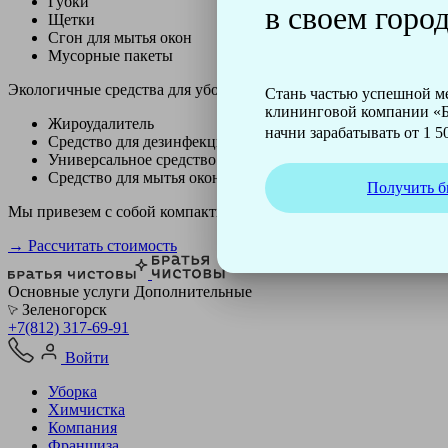
Губки
в своем город
Щетки
Сгон для мытья окон
Мусорные пакеты
Экологичные средства для уборки немецкой марки Kiehl:
Стань частью успешной 
клининговой компании «Б
Жироудалитель
начни зарабатывать от 1 50
Средство для дезинфекции
Универсальное средство
Средство для мытья окон
Получить б
Мы привезем с собой компактный профессиональный пылесос ф
→ Рассчитать стоимость
Основные услуги
Дополнительные
Зеленогорск
+7(812) 317-69-91
Войти
Уборка
Химчистка
Компания
Франшиза