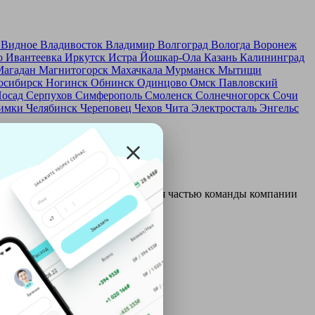
д
Видное
Владивосток
Владимир
Волгоград
Вологда
Воронеж
о
Ивантеевка
Иркутск
Истра
Йошкар-Ола
Казань
Калининград
Магадан
Магнитогорск
Махачкала
Мурманск
Мытищи
осибирск
Ногинск
Обнинск
Одинцово
Омск
Павловский
Посад
Серпухов
Симферополь
Смоленск
Солнечногорск
Сочи
имки
Челябинск
Череповец
Чехов
Чита
Электросталь
Энгельс
и и только после этого становятся частью команды компании
ой: