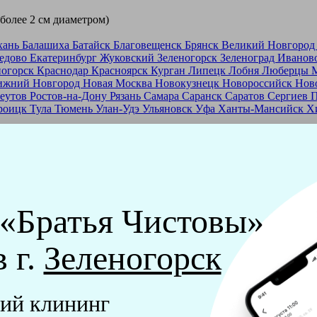
 более 2 см диаметром)
хань
Балашиха
Батайск
Благовещенск
Брянск
Великий Новгоро
едово
Екатеринбург
Жуковский
Зеленогорск
Зеленоград
Иванов
ногорск
Краснодар
Красноярск
Курган
Липецк
Лобня
Люберцы
ижний Новгород
Новая Москва
Новокузнецк
Новороссийск
Нов
еутов
Ростов-на-Дону
Рязань
Самара
Саранск
Саратов
Сергиев 
роицк
Тула
Тюмень
Улан-Удэ
Ульяновск
Уфа
Ханты-Мансийск
Х
ашей франшизе
еры - русские девушки, в возрасте от 24 до 40 лет.
ашем обучающем центре, а также проверку в службе безопасност
 «Братья Чистовы»
мпании "Братья Чистовы".
в г.
Зеленогорск
х и химический средств, которые наши клинеры привозят с соб
ий клининг