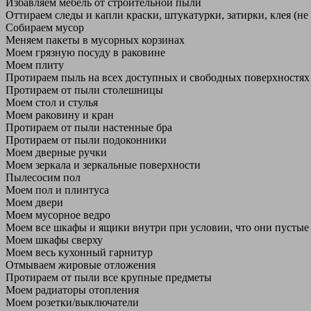
Избавляем мебель от строительной пыли
Оттираем следы и капли краски, штукатурки, затирки, клея (не
Собираем мусор
Меняем пакеты в мусорных корзинах
Моем грязную посуду в раковине
Моем плиту
Протираем пыль на всех доступных и свободных поверхностях
Протираем от пыли столешницы
Моем стол и стулья
Моем раковину и кран
Протираем от пыли настенные бра
Протираем от пыли подоконники
Моем дверные ручки
Моем зеркала и зеркальные поверхности
Пылесосим пол
Моем пол и плинтуса
Моем двери
Моем мусорное ведро
Моем все шкафы и ящики внутри при условии, что они пустые
Моем шкафы сверху
Моем весь кухонный гарнитур
Отмываем жировые отложения
Протираем от пыли все крупные предметы
Моем радиаторы отопления
Моем розетки/выключатели