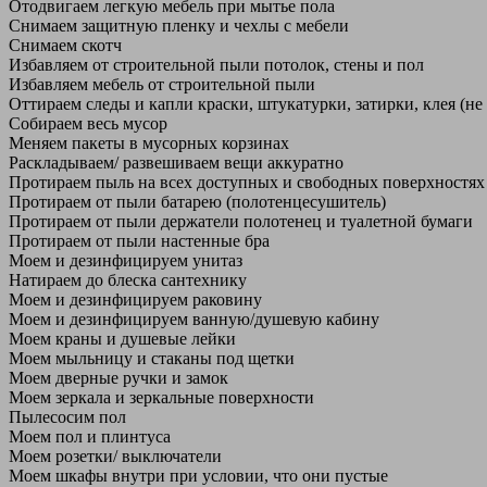
Отодвигаем легкую мебель при мытье пола
Снимаем защитную пленку и чехлы с мебели
Снимаем скотч
Избавляем от строительной пыли потолок, стены и пол
Избавляем мебель от строительной пыли
Оттираем следы и капли краски, штукатурки, затирки, клея (не
Собираем весь мусор
Меняем пакеты в мусорных корзинах
Раскладываем/ развешиваем вещи аккуратно
Протираем пыль на всех доступных и свободных поверхностях
Протираем от пыли батарею (полотенцесушитель)
Протираем от пыли держатели полотенец и туалетной бумаги
Протираем от пыли настенные бра
Моем и дезинфицируем унитаз
Натираем до блеска сантехнику
Моем и дезинфицируем раковину
Моем и дезинфицируем ванную/душевую кабину
Моем краны и душевые лейки
Моем мыльницу и стаканы под щетки
Моем дверные ручки и замок
Моем зеркала и зеркальные поверхности
Пылесосим пол
Моем пол и плинтуса
Моем розетки/ выключатели
Моем шкафы внутри при условии, что они пустые