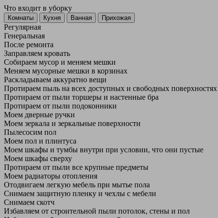
Что входит в уборку
Регу­лярная
Гене­ральная
После ремонта
Заправляем кровать
Собираем мусор и меняем мешки
Меняем мусорные мешки в корзинах
Раскладываем аккуратно вещи
Протираем пыль на всех доступных и свободных поверхностях
Протираем от пыли торшеры и настенные бра
Протираем от пыли подоконники
Моем дверные ручки
Моем зеркала и зеркальные поверхности
Пылесосим пол
Моем пол и плинтуса
Моем шкафы и тумбы внутри при условии, что они пустые
Моем шкафы сверху
Протираем от пыли все крупные предметы
Моем радиаторы отопления
Отодвигаем легкую мебель при мытье пола
Снимаем защитную пленку и чехлы с мебели
Снимаем скотч
Избавляем от строительной пыли потолок, стены и пол