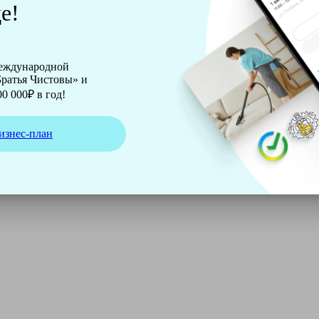
е!
международной
ратья Чистовы» и
0 000₽ в год!
изнес-план
ирмы Soteco, а также утюг, ведро, парогенератор, аппарат д