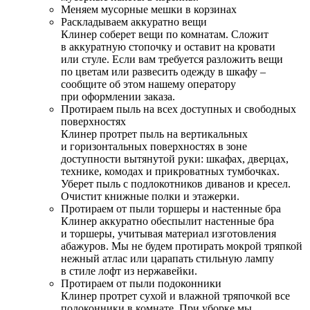
Меняем мусорные мешки в корзинах
Раскладываем аккуратно вещи
Клинер соберет вещи по комнатам. Сложит
в аккуратную стопочку и оставит на кровати
или стуле. Если вам требуется разложить вещи
по цветам или развесить одежду в шкафу –
сообщите об этом нашему оператору
при оформлении заказа.
Протираем пыль на всех доступных и свободных
поверхностях
Клинер протрет пыль на вертикальных
и горизонтальных поверхностях в зоне
доступности вытянутой руки: шкафах, дверцах,
технике, комодах и прикроватных тумбочках.
Уберет пыль с подлокотников диванов и кресел.
Очистит книжные полки и этажерки.
Протираем от пыли торшеры и настенные бра
Клинер аккуратно обеспылит настенные бра
и торшеры, учитывая материал изготовления
абажуров. Мы не будем протирать мокрой тряпкой
нежный атлас или царапать стильную лампу
в стиле лофт из нержавейки.
Протираем от пыли подоконники
Клинер протрет сухой и влажной тряпочкой все
подоконники в комнате. При уборке мы