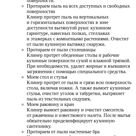
поверхности.
Протираем пыль на всех доступных и свободных
поверхностях
Клинер протрет пыль на вертикальных
и горизонтальных поверхностях в зоне
доступности вытянутой руки: кухонном
гарнитуре, навесных полках, стеллажах
и этажерках с комнатными растениями. Очистит
от пыли кухонную вытяжку снаружи.
Протираем от пыли столешницы
Клинер протрет обеденные столы и рабочие
кухонные поверхности сухой и влажной тряпкой.
При необходимости, удалит жирные и въевшиеся
загрязнения с помощью специального средства.
Моем стол и стулья
Клинер протрет от пыли и грязи всю поверхность
стола, включая ножки. А также вымоет кухонные
стулья, очистит уголок и табуретки, вытряхнет
пыль из текстильных сидушек.
Моем раковину и кран
Клинер вымоет раковину и очистит смеситель
от ржавчины и известкового налета. После мытья
обязательно продезинфицирует кухонную
сантехнику.
Протираем от пыли настенные бра