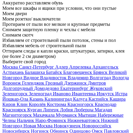
Аккуратно расставляем обувь
Моем все шкафы и ящики при условии, что они пустые
Моем двери
Моем розетки/ выключатели
Протираем от пыли все мелкие и крупные предметы
Снимаем защитную пленку и чехлы с мебели
Снимаем скотч
Избавляем от строительной пыли потолок, стены и пол
Избавляем мебель от строительной пыли
Оттираем следы и капли краски, штукатурки, затирки, клея
(не более 2 см диаметром)
Выберите свой город
Москва
Санкт-Петербург
Адлер
Апрелевка
Архангельск
Астрахань
Балашиха
Батайск
Благовещенск
Брянск
Великий
Новгород
Видное
Владивосток
Владимир
Волгоград
Вологда
Воронеж
Геленджик
Грозный
Дзержинск
Дмитров
Долгопрудный
Домодедово
Екатеринбург
Жуковский
Зеленогорск
Зеленоград
Иваново
Ивантеевка
Иркутск
Истра
Йошкар-Ола
Казань
Калининград
Калуга
Каспийск
Кашира
Киров
Клин
Королёв
Кострома
Красногорск
Краснодар
Красноярск
Курган
Липецк
Лобня
Люберцы
Магадан
Магнитогорск
Махачкала
Мурманск
Мытищи
Набережные
Челны
Нальчик
Наро-Фоминск
Нижневартовск
Нижний
Новгород
Новая Москва
Новокузнецк
Новороссийск
Новосибирск
Ногинск
Обнинск
Одинцово
Омск
Павловский