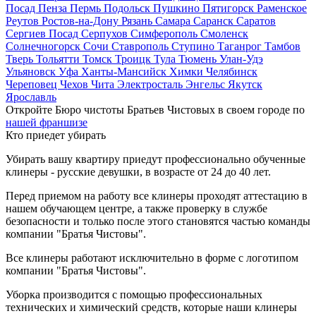
Посад
Пенза
Пермь
Подольск
Пушкино
Пятигорск
Раменское
Реутов
Ростов-на-Дону
Рязань
Самара
Саранск
Саратов
Сергиев Посад
Серпухов
Симферополь
Смоленск
Солнечногорск
Сочи
Ставрополь
Ступино
Таганрог
Тамбов
Тверь
Тольятти
Томск
Троицк
Тула
Тюмень
Улан-Удэ
Ульяновск
Уфа
Ханты-Мансийск
Химки
Челябинск
Череповец
Чехов
Чита
Электросталь
Энгельс
Якутск
Ярославль
Откройте Бюро чистоты Братьев Чистовых в своем городе по
нашей франшизе
Кто приедет убирать
Убирать вашу квартиру приедут профессионально обученные
клинеры - русские девушки, в возрасте от 24 до 40 лет.
Перед приемом на работу все клинеры проходят аттестацию в
нашем обучающем центре, а также проверку в службе
безопасности и только после этого становятся частью команды
компании "Братья Чистовы".
Все клинеры работают исключительно в форме с логотипом
компании "Братья Чистовы".
Уборка производится с помощью профессиональных
технических и химический средств, которые наши клинеры