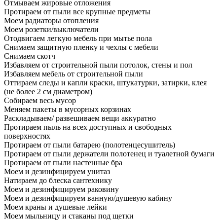
Отмываем жировые отложения
Протираем от пыли все крупные предметы
Моем радиаторы отопления
Моем розетки/выключатели
Отодвигаем легкую мебель при мытье пола
Снимаем защитную пленку и чехлы с мебели
Снимаем скотч
Избавляем от строительной пыли потолок, стены и пол
Избавляем мебель от строительной пыли
Оттираем следы и капли краски, штукатурки, затирки, клея
(не более 2 см диаметром)
Собираем весь мусор
Меняем пакеты в мусорных корзинах
Раскладываем/ развешиваем вещи аккуратно
Протираем пыль на всех доступных и свободных
поверхностях
Протираем от пыли батарею (полотенцесушитель)
Протираем от пыли держатели полотенец и туалетной бумаги
Протираем от пыли настенные бра
Моем и дезинфицируем унитаз
Натираем до блеска сантехнику
Моем и дезинфицируем раковину
Моем и дезинфицируем ванную/душевую кабину
Моем краны и душевые лейки
Моем мыльницу и стаканы под щетки