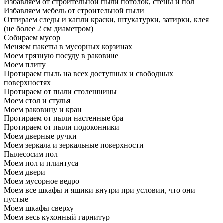
Избавляем от строительной пыли потолок, стены и пол
Избавляем мебель от строительной пыли
Оттираем следы и капли краски, штукатурки, затирки, клея
(не более 2 см диаметром)
Собираем мусор
Меняем пакеты в мусорных корзинах
Моем грязную посуду в раковине
Моем плиту
Протираем пыль на всех доступных и свободных
поверхностях
Протираем от пыли столешницы
Моем стол и стулья
Моем раковину и кран
Протираем от пыли настенные бра
Протираем от пыли подоконники
Моем дверные ручки
Моем зеркала и зеркальные поверхности
Пылесосим пол
Моем пол и плинтуса
Моем двери
Моем мусорное ведро
Моем все шкафы и ящики внутри при условии, что они
пустые
Моем шкафы сверху
Моем весь кухонный гарнитур