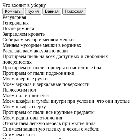
Что входит в уборку
Регу­лярная
Гене­ральная
После ремонта
Заправляем кровать
Собираем мусор и меняем мешки
Меняем мусорные мешки в корзинах
Раскладываем аккуратно вещи
Протираем пыль на всех доступных и свободных
поверхностях
Протираем от пыли торшеры и настенные бра
Протираем от пыли подоконники
Моем дверные ручки
Моем зеркала и зеркальные поверхности
Пылесосим пол
Моем пол и плинтуса
Моем шкафы и тумбы внутри при условии, что они пустые
Моем шкафы сверху
Протираем от пыли все крупные предметы
Моем радиаторы отопления
Отодвигаем легкую мебель при мытье пола
Снимаем защитную пленку и чехлы с мебели
Снимаем скотч