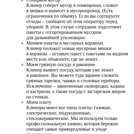
Клинер соберет мусор в помещении, сложит
в мешки и вынесет в мусоропровод. (Есть
ограничения по объему). Если вы сортируете
отходы – сообщите об этом оператору перед
уборкой. В этом случае сотрудник подготовит
пакеты с отсортированным мусором
для дальнейшей утилизации.
Меняем пакеты в мусорных корзинах
Клинер положит новые мусорные мешки
в корзины – оставьте пакет с пакетами на видном
месте или объясните, где он лежит.
Моем грязную посуду в раковине
Клинер вымоет посуду, которая уже лежит
в раковине. Вы можете туда заранее сложить
грязные тарелки, чашки и столовые приборы.
Исключение – закопченные сковородки, казаны
и кастрюли, а также посуда с застарелым жиром
на стенках.
Моем плиту
Клинеры моют все типы плиты: газовые,
электрические, индукционные,
стеклокерамические. Мы используем только
профессиональную химию, которая бережно
очищает самые привередливые в уходе