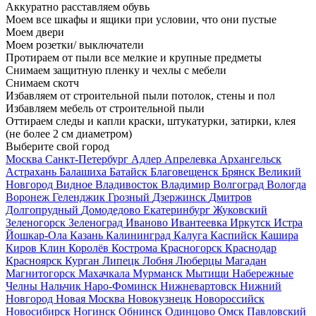
Аккуратно расставляем обувь
Моем все шкафы и ящики при условии, что они пустые
Моем двери
Моем розетки/ выключатели
Протираем от пыли все мелкие и крупные предметы
Снимаем защитную пленку и чехлы с мебели
Снимаем скотч
Избавляем от строительной пыли потолок, стены и пол
Избавляем мебель от строительной пыли
Оттираем следы и капли краски, штукатурки, затирки, клея
(не более 2 см диаметром)
Выберите свой город
Москва
Санкт-Петербург
Адлер
Апрелевка
Архангельск
Астрахань
Балашиха
Батайск
Благовещенск
Брянск
Великий
Новгород
Видное
Владивосток
Владимир
Волгоград
Вологда
Воронеж
Геленджик
Грозный
Дзержинск
Дмитров
Долгопрудный
Домодедово
Екатеринбург
Жуковский
Зеленогорск
Зеленоград
Иваново
Ивантеевка
Иркутск
Истра
Йошкар-Ола
Казань
Калининград
Калуга
Каспийск
Кашира
Киров
Клин
Королёв
Кострома
Красногорск
Краснодар
Красноярск
Курган
Липецк
Лобня
Люберцы
Магадан
Магнитогорск
Махачкала
Мурманск
Мытищи
Набережные
Челны
Нальчик
Наро-Фоминск
Нижневартовск
Нижний
Новгород
Новая Москва
Новокузнецк
Новороссийск
Новосибирск
Ногинск
Обнинск
Одинцово
Омск
Павловский