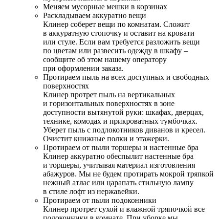
Меняем мусорные мешки в корзинах
Раскладываем аккуратно вещи
Клинер соберет вещи по комнатам. Сложит
в аккуратную стопочку и оставит на кровати
или стуле. Если вам требуется разложить вещи
по цветам или развесить одежду в шкафу –
сообщите об этом нашему оператору
при оформлении заказа.
Протираем пыль на всех доступных и свободных
поверхностях
Клинер протрет пыль на вертикальных
и горизонтальных поверхностях в зоне
доступности вытянутой руки: шкафах, дверцах,
технике, комодах и прикроватных тумбочках.
Уберет пыль с подлокотников диванов и кресел.
Очистит книжные полки и этажерки.
Протираем от пыли торшеры и настенные бра
Клинер аккуратно обеспылит настенные бра
и торшеры, учитывая материал изготовления
абажуров. Мы не будем протирать мокрой тряпкой
нежный атлас или царапать стильную лампу
в стиле лофт из нержавейки.
Протираем от пыли подоконники
Клинер протрет сухой и влажной тряпочкой все
подоконники в комнате. При уборке мы