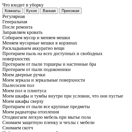
Что входит в уборку
Регу­лярная
Гене­ральная
После ремонта
Заправляем кровать
Собираем мусор и меняем мешки
Меняем мусорные мешки в корзинах
Раскладываем аккуратно вещи
Протираем пыль на всех доступных и свободных
поверхностях
Протираем от пыли торшеры и настенные бра
Протираем от пыли подоконники
Моем дверные ручки
Моем зеркала и зеркальные поверхности
Пылесосим пол
Моем пол и плинтуса
Моем шкафы и тумбы внутри при условии, что они пустые
Моем шкафы сверху
Протираем от пыли все крупные предметы
Моем радиаторы отопления
Отодвигаем легкую мебель при мытье пола
Снимаем защитную пленку и чехлы с мебели
Снимаем скотч