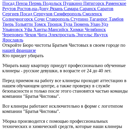
Посад
Пенза
Пермь
Подольск
Пушкино
Пятигорск
Раменское
Реутов
Ростов-на-Дону
Рязань
Самара
Саранск
Саратов
Сергиев Посад
Серпухов
Симферополь
Смоленск
Солнечногорск
Сочи
Ставрополь
Ступино
Таганрог
Тамбов
Тверь
Тольятти
Томск
Троицк
Тула
Тюмень
Улан-Удэ
Ульяновск
Уфа
Ханты-Мансийск
Химки
Челябинск
Череповец
Чехов
Чита
Электросталь
Энгельс
Якутск
Ярославль
Откройте Бюро чистоты Братьев Чистовых в своем городе по
нашей франшизе
Кто приедет убирать
Убирать вашу квартиру приедут профессионально обученные
клинеры - русские девушки, в возрасте от 24 до 40 лет.
Перед приемом на работу все клинеры проходят аттестацию в
нашем обучающем центре, а также проверку в службе
безопасности и только после этого становятся частью команды
компании "Братья Чистовы".
Все клинеры работают исключительно в форме с логотипом
компании "Братья Чистовы".
Уборка производится с помощью профессиональных
технических и химический средств, которые наши клинеры