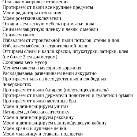
Отмываем жировые отложения
Протираем от пыли все крупные предметы
Моем радиаторы отопления
Моем розетки/выключатели
Отодвигаем легкую мебель при мытье пола
Снимаем защитную пленку и чехлы с мебели
Снимаем скотч
Избавляем от строительной пыли потолок, стены и пол
Избавляем мебель от строительной пыли
Оттираем следы и капли краски, штукатурки, затирки, клея
(не более 2 см диаметром)
Собираем весь мусор
Меняем пакеты в мусорных корзинах
Раскладываем/ развешиваем вещи аккуратно
Протираем пыль на всех доступных и свободных
поверхностях
Протираем от пыли батарею (полотенцесушитель)
Протираем от пыли держатели полотенец и туалетной бумаги
Протираем от пыли настенные бра
Моем и дезинфицируем унитаз
Натираем до блеска сантехнику
Моем и дезинфицируем раковину
Моем и дезинфицируем ванную/душевую кабину
Моем краны и душевые лейки
Моем мыльницу и стаканы под щетки