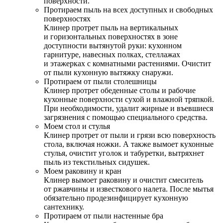
поверхности.
Протираем пыль на всех доступных и свободных
поверхностях
Клинер протрет пыль на вертикальных
и горизонтальных поверхностях в зоне
доступности вытянутой руки: кухонном
гарнитуре, навесных полках, стеллажах
и этажерках с комнатными растениями. Очистит
от пыли кухонную вытяжку снаружи.
Протираем от пыли столешницы
Клинер протрет обеденные столы и рабочие
кухонные поверхности сухой и влажной тряпкой.
При необходимости, удалит жирные и въевшиеся
загрязнения с помощью специального средства.
Моем стол и стулья
Клинер протрет от пыли и грязи всю поверхность
стола, включая ножки. А также вымоет кухонные
стулья, очистит уголок и табуретки, вытряхнет
пыль из текстильных сидушек.
Моем раковину и кран
Клинер вымоет раковину и очистит смеситель
от ржавчины и известкового налета. После мытья
обязательно продезинфицирует кухонную
сантехнику.
Протираем от пыли настенные бра