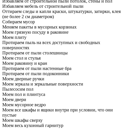
Избавляем от строительной пыли потолок, стены и пол
Избавляем мебель от строительной пыли
Оттираем следы и капли краски, штукатурки, затирки, клея
(не более 2 см диаметром)
Собираем мусор
Меняем пакеты в мусорных корзинах
Моем грязную посуду в раковине
Моем плиту
Протираем пыль на всех доступных и свободных
поверхностях
Протираем от пыли столешницы
Моем стол и стулья
Моем раковину и кран
Протираем от пыли настенные бра
Протираем от пыли подоконники
Моем дверные ручки
Моем зеркала и зеркальные поверхности
Пылесосим пол
Моем пол и плинтуса
Моем двери
Моем мусорное ведро
Моем все шкафы и ящики внутри при условии, что они
пустые
Моем шкафы сверху
Моем весь кухонный гарнитур