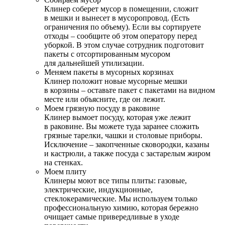
Клинер соберет мусор в помещении, сложит
в мешки и вынесет в мусоропровод. (Есть
ограничения по объему). Если вы сортируете
отходы – сообщите об этом оператору перед
уборкой. В этом случае сотрудник подготовит
пакеты с отсортированным мусором
для дальнейшей утилизации.
Меняем пакеты в мусорных корзинах
Клинер положит новые мусорные мешки
в корзины – оставьте пакет с пакетами на видном
месте или объясните, где он лежит.
Моем грязную посуду в раковине
Клинер вымоет посуду, которая уже лежит
в раковине. Вы можете туда заранее сложить
грязные тарелки, чашки и столовые приборы.
Исключение – закопченные сковородки, казаны
и кастрюли, а также посуда с застарелым жиром
на стенках.
Моем плиту
Клинеры моют все типы плиты: газовые,
электрические, индукционные,
стеклокерамические. Мы используем только
профессиональную химию, которая бережно
очищает самые привередливые в уходе