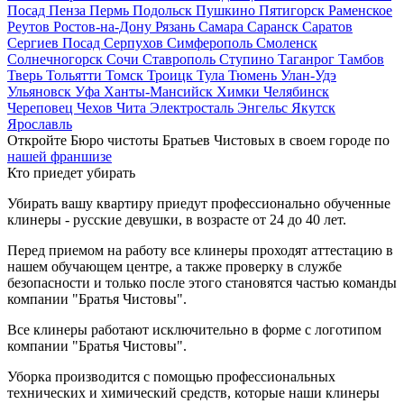
Посад
Пенза
Пермь
Подольск
Пушкино
Пятигорск
Раменское
Реутов
Ростов-на-Дону
Рязань
Самара
Саранск
Саратов
Сергиев Посад
Серпухов
Симферополь
Смоленск
Солнечногорск
Сочи
Ставрополь
Ступино
Таганрог
Тамбов
Тверь
Тольятти
Томск
Троицк
Тула
Тюмень
Улан-Удэ
Ульяновск
Уфа
Ханты-Мансийск
Химки
Челябинск
Череповец
Чехов
Чита
Электросталь
Энгельс
Якутск
Ярославль
Откройте Бюро чистоты Братьев Чистовых в своем городе по
нашей франшизе
Кто приедет убирать
Убирать вашу квартиру приедут профессионально обученные
клинеры - русские девушки, в возрасте от 24 до 40 лет.
Перед приемом на работу все клинеры проходят аттестацию в
нашем обучающем центре, а также проверку в службе
безопасности и только после этого становятся частью команды
компании "Братья Чистовы".
Все клинеры работают исключительно в форме с логотипом
компании "Братья Чистовы".
Уборка производится с помощью профессиональных
технических и химический средств, которые наши клинеры