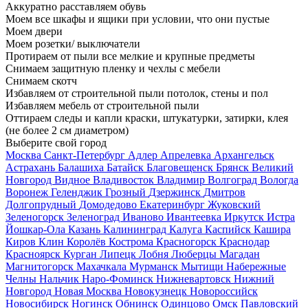
Аккуратно расставляем обувь
Моем все шкафы и ящики при условии, что они пустые
Моем двери
Моем розетки/ выключатели
Протираем от пыли все мелкие и крупные предметы
Снимаем защитную пленку и чехлы с мебели
Снимаем скотч
Избавляем от строительной пыли потолок, стены и пол
Избавляем мебель от строительной пыли
Оттираем следы и капли краски, штукатурки, затирки, клея
(не более 2 см диаметром)
Выберите свой город
Москва
Санкт-Петербург
Адлер
Апрелевка
Архангельск
Астрахань
Балашиха
Батайск
Благовещенск
Брянск
Великий
Новгород
Видное
Владивосток
Владимир
Волгоград
Вологда
Воронеж
Геленджик
Грозный
Дзержинск
Дмитров
Долгопрудный
Домодедово
Екатеринбург
Жуковский
Зеленогорск
Зеленоград
Иваново
Ивантеевка
Иркутск
Истра
Йошкар-Ола
Казань
Калининград
Калуга
Каспийск
Кашира
Киров
Клин
Королёв
Кострома
Красногорск
Краснодар
Красноярск
Курган
Липецк
Лобня
Люберцы
Магадан
Магнитогорск
Махачкала
Мурманск
Мытищи
Набережные
Челны
Нальчик
Наро-Фоминск
Нижневартовск
Нижний
Новгород
Новая Москва
Новокузнецк
Новороссийск
Новосибирск
Ногинск
Обнинск
Одинцово
Омск
Павловский