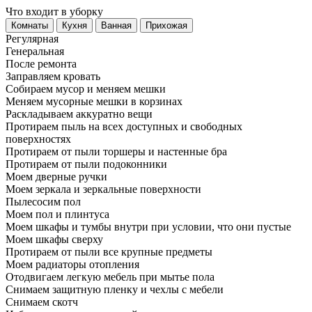
Что входит в уборку
Регу­лярная
Гене­ральная
После ремонта
Заправляем кровать
Собираем мусор и меняем мешки
Меняем мусорные мешки в корзинах
Раскладываем аккуратно вещи
Протираем пыль на всех доступных и свободных
поверхностях
Протираем от пыли торшеры и настенные бра
Протираем от пыли подоконники
Моем дверные ручки
Моем зеркала и зеркальные поверхности
Пылесосим пол
Моем пол и плинтуса
Моем шкафы и тумбы внутри при условии, что они пустые
Моем шкафы сверху
Протираем от пыли все крупные предметы
Моем радиаторы отопления
Отодвигаем легкую мебель при мытье пола
Снимаем защитную пленку и чехлы с мебели
Снимаем скотч