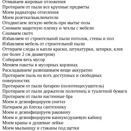
Отмываем жировые отложения
Протираем от пыли все крупные предметы
Моем радиаторы отопления
Моем розетки/выключатели
Отодвигаем легкую мебель при мытье пола
Снимаем защитную пленку и чехлы с мебели
Снимаем скотч
Избавляем от строительной пыли потолок, стены и пол
Избавляем мебель от строительной пыли
Оттираем следы и капли краски, штукатурки, затирки, клея
(не более 2 см диаметром)
Собираем весь мусор
Меняем пакеты в мусорных корзинах
Раскладываем/ развешиваем вещи аккуратно
Протираем пыль на всех доступных и свободных
поверхностях
Протираем от пыли батарею (полотенцесушитель)
Протираем от пыли держатели полотенец и туалетной бумаги
Протираем от пыли настенные бра
Моем и дезинфицируем унитаз
Натираем до блеска сантехнику
Моем и дезинфицируем раковину
Моем и дезинфицируем ванную/душевую кабину
Моем краны и душевые лейки
Моем мыльницу и стаканы под щетки