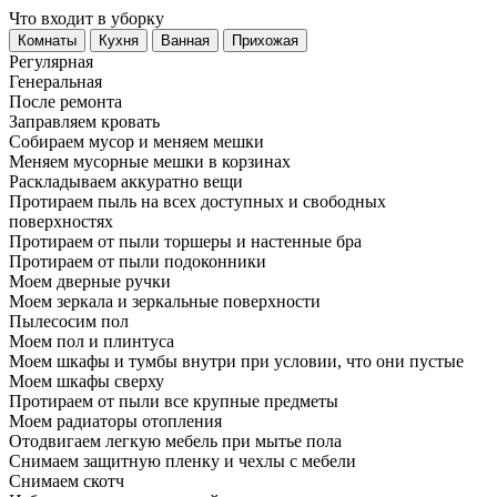
Что входит в уборку
Регу­лярная
Гене­ральная
После ремонта
Заправляем кровать
Собираем мусор и меняем мешки
Меняем мусорные мешки в корзинах
Раскладываем аккуратно вещи
Протираем пыль на всех доступных и свободных
поверхностях
Протираем от пыли торшеры и настенные бра
Протираем от пыли подоконники
Моем дверные ручки
Моем зеркала и зеркальные поверхности
Пылесосим пол
Моем пол и плинтуса
Моем шкафы и тумбы внутри при условии, что они пустые
Моем шкафы сверху
Протираем от пыли все крупные предметы
Моем радиаторы отопления
Отодвигаем легкую мебель при мытье пола
Снимаем защитную пленку и чехлы с мебели
Снимаем скотч