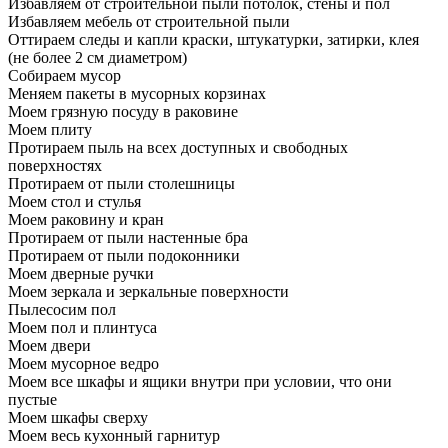
Избавляем от строительной пыли потолок, стены и пол
Избавляем мебель от строительной пыли
Оттираем следы и капли краски, штукатурки, затирки, клея
(не более 2 см диаметром)
Собираем мусор
Меняем пакеты в мусорных корзинах
Моем грязную посуду в раковине
Моем плиту
Протираем пыль на всех доступных и свободных
поверхностях
Протираем от пыли столешницы
Моем стол и стулья
Моем раковину и кран
Протираем от пыли настенные бра
Протираем от пыли подоконники
Моем дверные ручки
Моем зеркала и зеркальные поверхности
Пылесосим пол
Моем пол и плинтуса
Моем двери
Моем мусорное ведро
Моем все шкафы и ящики внутри при условии, что они
пустые
Моем шкафы сверху
Моем весь кухонный гарнитур