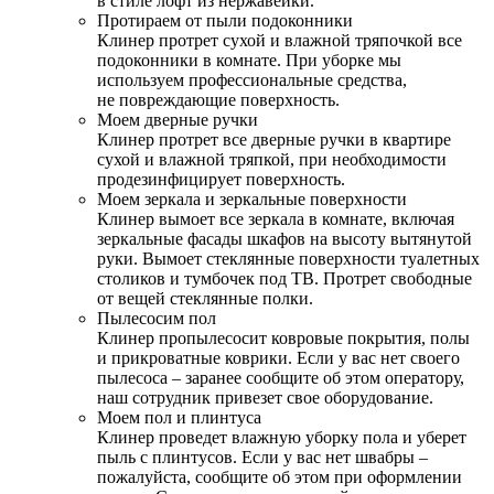
в стиле лофт из нержавейки.
Протираем от пыли подоконники
Клинер протрет сухой и влажной тряпочкой все
подоконники в комнате. При уборке мы
используем профессиональные средства,
не повреждающие поверхность.
Моем дверные ручки
Клинер протрет все дверные ручки в квартире
сухой и влажной тряпкой, при необходимости
продезинфицирует поверхность.
Моем зеркала и зеркальные поверхности
Клинер вымоет все зеркала в комнате, включая
зеркальные фасады шкафов на высоту вытянутой
руки. Вымоет стеклянные поверхности туалетных
столиков и тумбочек под ТВ. Протрет свободные
от вещей стеклянные полки.
Пылесосим пол
Клинер пропылесосит ковровые покрытия, полы
и прикроватные коврики. Если у вас нет своего
пылесоса – заранее сообщите об этом оператору,
наш сотрудник привезет свое оборудование.
Моем пол и плинтуса
Клинер проведет влажную уборку пола и уберет
пыль с плинтусов. Если у вас нет швабры –
пожалуйста, сообщите об этом при оформлении