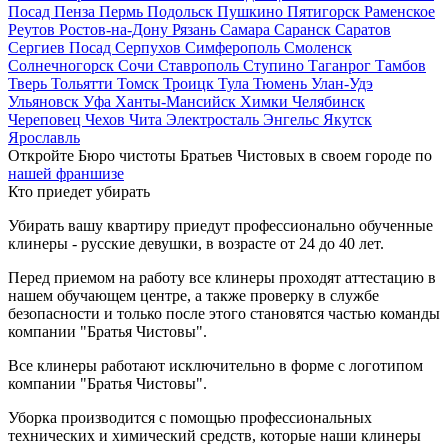
Посад
Пенза
Пермь
Подольск
Пушкино
Пятигорск
Раменское
Реутов
Ростов-на-Дону
Рязань
Самара
Саранск
Саратов
Сергиев Посад
Серпухов
Симферополь
Смоленск
Солнечногорск
Сочи
Ставрополь
Ступино
Таганрог
Тамбов
Тверь
Тольятти
Томск
Троицк
Тула
Тюмень
Улан-Удэ
Ульяновск
Уфа
Ханты-Мансийск
Химки
Челябинск
Череповец
Чехов
Чита
Электросталь
Энгельс
Якутск
Ярославль
Откройте Бюро чистоты Братьев Чистовых в своем городе по
нашей франшизе
Кто приедет убирать
Убирать вашу квартиру приедут профессионально обученные
клинеры - русские девушки, в возрасте от 24 до 40 лет.
Перед приемом на работу все клинеры проходят аттестацию в
нашем обучающем центре, а также проверку в службе
безопасности и только после этого становятся частью команды
компании "Братья Чистовы".
Все клинеры работают исключительно в форме с логотипом
компании "Братья Чистовы".
Уборка производится с помощью профессиональных
технических и химический средств, которые наши клинеры