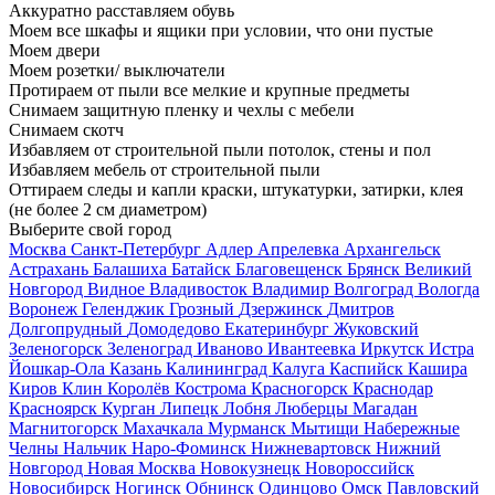
Аккуратно расставляем обувь
Моем все шкафы и ящики при условии, что они пустые
Моем двери
Моем розетки/ выключатели
Протираем от пыли все мелкие и крупные предметы
Снимаем защитную пленку и чехлы с мебели
Снимаем скотч
Избавляем от строительной пыли потолок, стены и пол
Избавляем мебель от строительной пыли
Оттираем следы и капли краски, штукатурки, затирки, клея
(не более 2 см диаметром)
Выберите свой город
Москва
Санкт-Петербург
Адлер
Апрелевка
Архангельск
Астрахань
Балашиха
Батайск
Благовещенск
Брянск
Великий
Новгород
Видное
Владивосток
Владимир
Волгоград
Вологда
Воронеж
Геленджик
Грозный
Дзержинск
Дмитров
Долгопрудный
Домодедово
Екатеринбург
Жуковский
Зеленогорск
Зеленоград
Иваново
Ивантеевка
Иркутск
Истра
Йошкар-Ола
Казань
Калининград
Калуга
Каспийск
Кашира
Киров
Клин
Королёв
Кострома
Красногорск
Краснодар
Красноярск
Курган
Липецк
Лобня
Люберцы
Магадан
Магнитогорск
Махачкала
Мурманск
Мытищи
Набережные
Челны
Нальчик
Наро-Фоминск
Нижневартовск
Нижний
Новгород
Новая Москва
Новокузнецк
Новороссийск
Новосибирск
Ногинск
Обнинск
Одинцово
Омск
Павловский