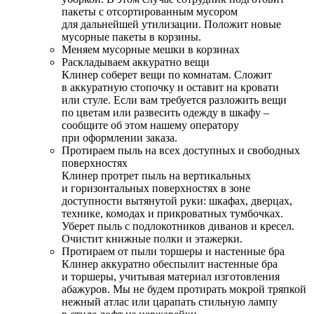
пакеты с отсортированным мусором
для дальнейшей утилизации. Положит новые
мусорные пакеты в корзины.
Меняем мусорные мешки в корзинах
Раскладываем аккуратно вещи
Клинер соберет вещи по комнатам. Сложит
в аккуратную стопочку и оставит на кровати
или стуле. Если вам требуется разложить вещи
по цветам или развесить одежду в шкафу –
сообщите об этом нашему оператору
при оформлении заказа.
Протираем пыль на всех доступных и свободных
поверхностях
Клинер протрет пыль на вертикальных
и горизонтальных поверхностях в зоне
доступности вытянутой руки: шкафах, дверцах,
технике, комодах и прикроватных тумбочках.
Уберет пыль с подлокотников диванов и кресел.
Очистит книжные полки и этажерки.
Протираем от пыли торшеры и настенные бра
Клинер аккуратно обеспылит настенные бра
и торшеры, учитывая материал изготовления
абажуров. Мы не будем протирать мокрой тряпкой
нежный атлас или царапать стильную лампу