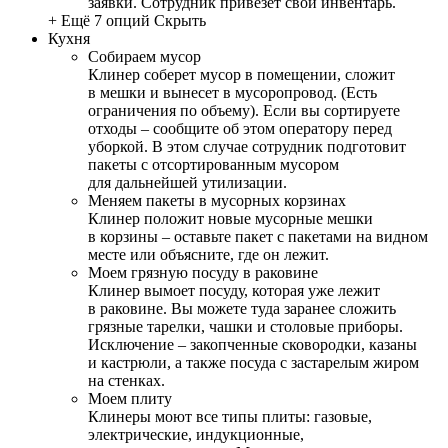
заявки. Сотрудник привезет свой инвентарь.
+ Ещё 7 опций
Скрыть
Кухня
Собираем мусор
Клинер соберет мусор в помещении, сложит
в мешки и вынесет в мусоропровод. (Есть
ограничения по объему). Если вы сортируете
отходы – сообщите об этом оператору перед
уборкой. В этом случае сотрудник подготовит
пакеты с отсортированным мусором
для дальнейшей утилизации.
Меняем пакеты в мусорных корзинах
Клинер положит новые мусорные мешки
в корзины – оставьте пакет с пакетами на видном
месте или объясните, где он лежит.
Моем грязную посуду в раковине
Клинер вымоет посуду, которая уже лежит
в раковине. Вы можете туда заранее сложить
грязные тарелки, чашки и столовые приборы.
Исключение – закопченные сковородки, казаны
и кастрюли, а также посуда с застарелым жиром
на стенках.
Моем плиту
Клинеры моют все типы плиты: газовые,
электрические, индукционные,