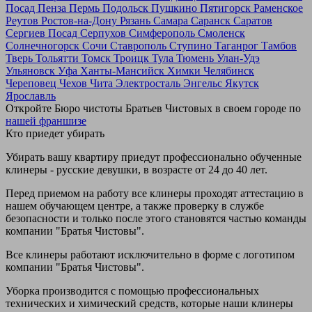
Посад
Пенза
Пермь
Подольск
Пушкино
Пятигорск
Раменское
Реутов
Ростов-на-Дону
Рязань
Самара
Саранск
Саратов
Сергиев Посад
Серпухов
Симферополь
Смоленск
Солнечногорск
Сочи
Ставрополь
Ступино
Таганрог
Тамбов
Тверь
Тольятти
Томск
Троицк
Тула
Тюмень
Улан-Удэ
Ульяновск
Уфа
Ханты-Мансийск
Химки
Челябинск
Череповец
Чехов
Чита
Электросталь
Энгельс
Якутск
Ярославль
Откройте Бюро чистоты Братьев Чистовых в своем городе по
нашей франшизе
Кто приедет убирать
Убирать вашу квартиру приедут профессионально обученные
клинеры - русские девушки, в возрасте от 24 до 40 лет.
Перед приемом на работу все клинеры проходят аттестацию в
нашем обучающем центре, а также проверку в службе
безопасности и только после этого становятся частью команды
компании "Братья Чистовы".
Все клинеры работают исключительно в форме с логотипом
компании "Братья Чистовы".
Уборка производится с помощью профессиональных
технических и химический средств, которые наши клинеры