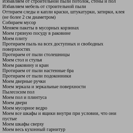
Избавляем от строительной пыли потолок, стены и пол
Избавляем мебель от строительной пыли
Оттираем следы и капли краски, штукатурки, затирки, клея
(не более 2 см диаметром)
Собираем мусор
Меняем пакеты в мусорных корзинах
Моем грязную посуду в раковине
Моем плиту
Протираем пыль на всех доступных и свободных
поверхностях
Протираем от пыли столешницы
Моем стол и стулья
Моем раковину и кран
Протираем от пыли настенные бра
Протираем от пыли подоконники
Моем дверные ручки
Моем зеркала и зеркальные поверхности
Пылесосим пол
Моем пол и плинтуса
Моем двери
Моем мусорное ведро
Моем все шкафы и ящики внутри при условии, что они
пустые
Моем шкафы сверху
Моем весь кухонный гарнитур