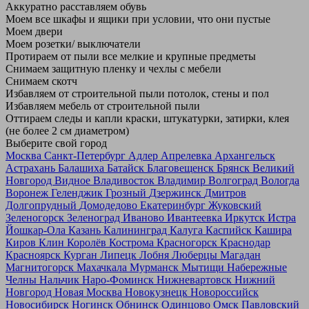
Аккуратно расставляем обувь
Моем все шкафы и ящики при условии, что они пустые
Моем двери
Моем розетки/ выключатели
Протираем от пыли все мелкие и крупные предметы
Снимаем защитную пленку и чехлы с мебели
Снимаем скотч
Избавляем от строительной пыли потолок, стены и пол
Избавляем мебель от строительной пыли
Оттираем следы и капли краски, штукатурки, затирки, клея
(не более 2 см диаметром)
Выберите свой город
Москва
Санкт-Петербург
Адлер
Апрелевка
Архангельск
Астрахань
Балашиха
Батайск
Благовещенск
Брянск
Великий
Новгород
Видное
Владивосток
Владимир
Волгоград
Вологда
Воронеж
Геленджик
Грозный
Дзержинск
Дмитров
Долгопрудный
Домодедово
Екатеринбург
Жуковский
Зеленогорск
Зеленоград
Иваново
Ивантеевка
Иркутск
Истра
Йошкар-Ола
Казань
Калининград
Калуга
Каспийск
Кашира
Киров
Клин
Королёв
Кострома
Красногорск
Краснодар
Красноярск
Курган
Липецк
Лобня
Люберцы
Магадан
Магнитогорск
Махачкала
Мурманск
Мытищи
Набережные
Челны
Нальчик
Наро-Фоминск
Нижневартовск
Нижний
Новгород
Новая Москва
Новокузнецк
Новороссийск
Новосибирск
Ногинск
Обнинск
Одинцово
Омск
Павловский