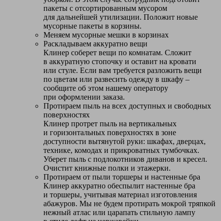
пакеты с отсортированным мусором
для дальнейшей утилизации. Положит новые
мусорные пакеты в корзины.
Меняем мусорные мешки в корзинах
Раскладываем аккуратно вещи
Клинер соберет вещи по комнатам. Сложит
в аккуратную стопочку и оставит на кровати
или стуле. Если вам требуется разложить вещи
по цветам или развесить одежду в шкафу –
сообщите об этом нашему оператору
при оформлении заказа.
Протираем пыль на всех доступных и свободных
поверхностях
Клинер протрет пыль на вертикальных
и горизонтальных поверхностях в зоне
доступности вытянутой руки: шкафах, дверцах,
технике, комодах и прикроватных тумбочках.
Уберет пыль с подлокотников диванов и кресел.
Очистит книжные полки и этажерки.
Протираем от пыли торшеры и настенные бра
Клинер аккуратно обеспылит настенные бра
и торшеры, учитывая материал изготовления
абажуров. Мы не будем протирать мокрой тряпкой
нежный атлас или царапать стильную лампу