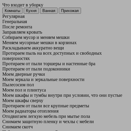
Что входит в уборку
Регу­лярная
Гене­ральная
После ремонта
Заправляем кровать
Собираем мусор и меняем мешки
Меняем мусорные мешки в корзинах
Раскладываем аккуратно вещи
Протираем пыль на всех доступных и свободных
поверхностях
Протираем от пыли торшеры и настенные бра
Протираем от пыли подоконники
Моем дверные ручки
Моем зеркала и зеркальные поверхности
Пылесосим пол
Моем пол и плинтуса
Моем шкафы и тумбы внутри при условии, что они пустые
Моем шкафы сверху
Протираем от пыли все крупные предметы
Моем радиаторы отопления
Отодвигаем легкую мебель при мытье пола
Снимаем защитную пленку и чехлы с мебели
Снимаем скотч