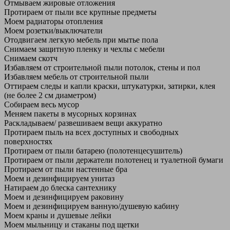
Отмываем жировые отложения
Протираем от пыли все крупные предметы
Моем радиаторы отопления
Моем розетки/выключатели
Отодвигаем легкую мебель при мытье пола
Снимаем защитную пленку и чехлы с мебели
Снимаем скотч
Избавляем от строительной пыли потолок, стены и пол
Избавляем мебель от строительной пыли
Оттираем следы и капли краски, штукатурки, затирки, клея
(не более 2 см диаметром)
Собираем весь мусор
Меняем пакеты в мусорных корзинах
Раскладываем/ развешиваем вещи аккуратно
Протираем пыль на всех доступных и свободных
поверхностях
Протираем от пыли батарею (полотенцесушитель)
Протираем от пыли держатели полотенец и туалетной бумаги
Протираем от пыли настенные бра
Моем и дезинфицируем унитаз
Натираем до блеска сантехнику
Моем и дезинфицируем раковину
Моем и дезинфицируем ванную/душевую кабину
Моем краны и душевые лейки
Моем мыльницу и стаканы под щетки