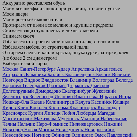
Аккуратно расставляем обувь
Моем все шкафы и ящики при условии, что они пустые
Моем двери
Моем розетки/ выключатели
Протираем от пыли все мелкие и крупные предметы
Снимаем защитную пленку и чехлы с мебели
Снимаем скотч
Избавляем от строительной пыли потолок, стены и пол
Избавляем мебель от строительной пыли
Оттираем следы и капли краски, штукатурки, затирки, клея
(не более 2 см диаметром)
Выберите свой город
Москва
Санкт-Петербург
Адлер
Апрелевка
Архангельск
Астрахань
Балашиха
Батайск
Благовещенск
Брянск
Великий
Новгород
Видное
Владивосток
Владимир
Волгоград
Вологда
Воронеж
Геленджик
Грозный
Дзержинск
Дмитров
Долгопрудный
Домодедово
Екатеринбург
Жуковский
Зеленогорск
Зеленоград
Иваново
Ивантеевка
Иркутск
Истра
Йошкар-Ола
Казань
Калининград
Калуга
Каспийск
Кашира
Киров
Клин
Королёв
Кострома
Красногорск
Краснодар
Красноярск
Курган
Липецк
Лобня
Люберцы
Магадан
Магнитогорск
Махачкала
Мурманск
Мытищи
Набережные
Челны
Нальчик
Наро-Фоминск
Нижневартовск
Нижний
Новгород
Новая Москва
Новокузнецк
Новороссийск
Новосибирск
Ногинск
Обнинск
Одинцово
Омск
Павловский