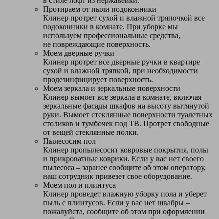
в стиле лофт из нержавейки.
Протираем от пыли подоконники
Клинер протрет сухой и влажной тряпочкой все
подоконники в комнате. При уборке мы
используем профессиональные средства,
не повреждающие поверхность.
Моем дверные ручки
Клинер протрет все дверные ручки в квартире
сухой и влажной тряпкой, при необходимости
продезинфицирует поверхность.
Моем зеркала и зеркальные поверхности
Клинер вымоет все зеркала в комнате, включая
зеркальные фасады шкафов на высоту вытянутой
руки. Вымоет стеклянные поверхности туалетных
столиков и тумбочек под ТВ. Протрет свободные
от вещей стеклянные полки.
Пылесосим пол
Клинер пропылесосит ковровые покрытия, полы
и прикроватные коврики. Если у вас нет своего
пылесоса – заранее сообщите об этом оператору,
наш сотрудник привезет свое оборудование.
Моем пол и плинтуса
Клинер проведет влажную уборку пола и уберет
пыль с плинтусов. Если у вас нет швабры –
пожалуйста, сообщите об этом при оформлении