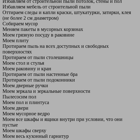
Избавляем от строительной пыли потолок, стены и пол
Избавляем мебель от строительной пыли
Оттираем следы и капли краски, штукатурки, затирки, клея
(не более 2 см диаметром)
Собираем мусор
Меняем пакеты в мусорных корзинах
Моем грязную посуду в раковине
Моем плиту
Протираем пыль на всех доступных и свободных
поверхностях
Протираем от пыли столешницы
Моем стол и стулья
Моем раковину и кран
Протираем от пыли настенные бра
Протираем от пыли подоконники
Моем дверные ручки
Моем зеркала и зеркальные поверхности
Пылесосим пол
Моем пол и плинтуса
Моем двери
Моем мусорное ведро
Моем все шкафы и ящики внутри при условии, что они
пустые
Моем шкафы сверху
Моем весь кухонный гарнитур