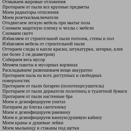
Отмываем жировые отложения
Протираем от пыли все крупные предметы
Моем радиаторы отопления
Моем розетки/выключатели
Отодвигаем легкую мебель при мытье пола
Снимаем защитную пленку и чехлы с мебели
Снимаем скотч
Избавляем от строительной пыли потолок, стены и пол
Избавляем мебель от строительной пыли
Оттираем следы и капли краски, штукатурки, затирки, клея
(не более 2 см диаметром)
Собираем весь мусор
Меняем пакеты в мусорных корзинах
Раскладываем/ развешиваем вещи аккуратно
Протираем пыль на всех доступных и свободных
поверхностях
Протираем от пыли батарею (полотенцесушитель)
Протираем от пыли держатели полотенец и туалетной бумаги
Протираем от пыли настенные бра
Моем и дезинфицируем унитаз
Натираем до блеска сантехнику
Моем и дезинфицируем раковину
Моем и дезинфицируем ванную/душевую кабину
Моем краны и душевые лейки
Моем мыльницу и стаканы под щетки