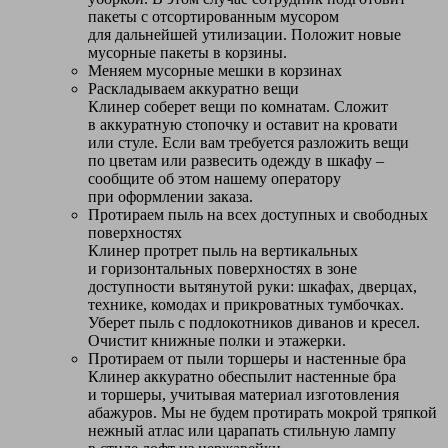
пакеты с отсортированным мусором
для дальнейшей утилизации. Положит новые
мусорные пакеты в корзины.
Меняем мусорные мешки в корзинах
Раскладываем аккуратно вещи
Клинер соберет вещи по комнатам. Сложит
в аккуратную стопочку и оставит на кровати
или стуле. Если вам требуется разложить вещи
по цветам или развесить одежду в шкафу –
сообщите об этом нашему оператору
при оформлении заказа.
Протираем пыль на всех доступных и свободных
поверхностях
Клинер протрет пыль на вертикальных
и горизонтальных поверхностях в зоне
доступности вытянутой руки: шкафах, дверцах,
технике, комодах и прикроватных тумбочках.
Уберет пыль с подлокотников диванов и кресел.
Очистит книжные полки и этажерки.
Протираем от пыли торшеры и настенные бра
Клинер аккуратно обеспылит настенные бра
и торшеры, учитывая материал изготовления
абажуров. Мы не будем протирать мокрой тряпкой
нежный атлас или царапать стильную лампу