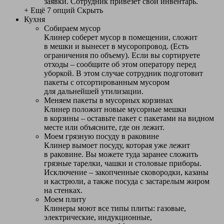
заявки. Сотрудник привезет свой инвентарь.
+ Ещё 7 опций
Скрыть
Кухня
Собираем мусор
Клинер соберет мусор в помещении, сложит
в мешки и вынесет в мусоропровод. (Есть
ограничения по объему). Если вы сортируете
отходы – сообщите об этом оператору перед
уборкой. В этом случае сотрудник подготовит
пакеты с отсортированным мусором
для дальнейшей утилизации.
Меняем пакеты в мусорных корзинах
Клинер положит новые мусорные мешки
в корзины – оставьте пакет с пакетами на видном
месте или объясните, где он лежит.
Моем грязную посуду в раковине
Клинер вымоет посуду, которая уже лежит
в раковине. Вы можете туда заранее сложить
грязные тарелки, чашки и столовые приборы.
Исключение – закопченные сковородки, казаны
и кастрюли, а также посуда с застарелым жиром
на стенках.
Моем плиту
Клинеры моют все типы плиты: газовые,
электрические, индукционные,