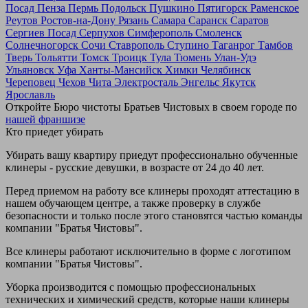
Посад
Пенза
Пермь
Подольск
Пушкино
Пятигорск
Раменское
Реутов
Ростов-на-Дону
Рязань
Самара
Саранск
Саратов
Сергиев Посад
Серпухов
Симферополь
Смоленск
Солнечногорск
Сочи
Ставрополь
Ступино
Таганрог
Тамбов
Тверь
Тольятти
Томск
Троицк
Тула
Тюмень
Улан-Удэ
Ульяновск
Уфа
Ханты-Мансийск
Химки
Челябинск
Череповец
Чехов
Чита
Электросталь
Энгельс
Якутск
Ярославль
Откройте Бюро чистоты Братьев Чистовых в своем городе по
нашей франшизе
Кто приедет убирать
Убирать вашу квартиру приедут профессионально обученные
клинеры - русские девушки, в возрасте от 24 до 40 лет.
Перед приемом на работу все клинеры проходят аттестацию в
нашем обучающем центре, а также проверку в службе
безопасности и только после этого становятся частью команды
компании "Братья Чистовы".
Все клинеры работают исключительно в форме с логотипом
компании "Братья Чистовы".
Уборка производится с помощью профессиональных
технических и химический средств, которые наши клинеры