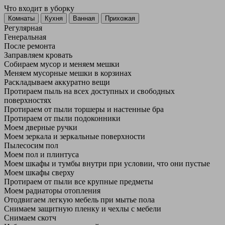
Что входит в уборку
Регу­лярная
Гене­ральная
После ремонта
Заправляем кровать
Собираем мусор и меняем мешки
Меняем мусорные мешки в корзинах
Раскладываем аккуратно вещи
Протираем пыль на всех доступных и свободных
поверхностях
Протираем от пыли торшеры и настенные бра
Протираем от пыли подоконники
Моем дверные ручки
Моем зеркала и зеркальные поверхности
Пылесосим пол
Моем пол и плинтуса
Моем шкафы и тумбы внутри при условии, что они пустые
Моем шкафы сверху
Протираем от пыли все крупные предметы
Моем радиаторы отопления
Отодвигаем легкую мебель при мытье пола
Снимаем защитную пленку и чехлы с мебели
Снимаем скотч