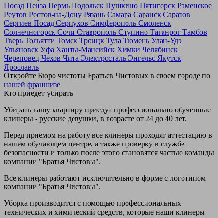
Посад
Пенза
Пермь
Подольск
Пушкино
Пятигорск
Раменское
Реутов
Ростов-на-Дону
Рязань
Самара
Саранск
Саратов
Сергиев Посад
Серпухов
Симферополь
Смоленск
Солнечногорск
Сочи
Ставрополь
Ступино
Таганрог
Тамбов
Тверь
Тольятти
Томск
Троицк
Тула
Тюмень
Улан-Удэ
Ульяновск
Уфа
Ханты-Мансийск
Химки
Челябинск
Череповец
Чехов
Чита
Электросталь
Энгельс
Якутск
Ярославль
Откройте Бюро чистоты Братьев Чистовых в своем городе по
нашей франшизе
Кто приедет убирать
Убирать вашу квартиру приедут профессионально обученные
клинеры - русские девушки, в возрасте от 24 до 40 лет.
Перед приемом на работу все клинеры проходят аттестацию в
нашем обучающем центре, а также проверку в службе
безопасности и только после этого становятся частью команды
компании "Братья Чистовы".
Все клинеры работают исключительно в форме с логотипом
компании "Братья Чистовы".
Уборка производится с помощью профессиональных
технических и химический средств, которые наши клинеры