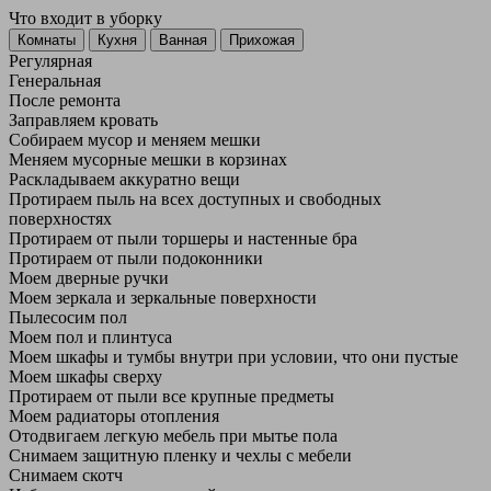
Что входит в уборку
Регу­лярная
Гене­ральная
После ремонта
Заправляем кровать
Собираем мусор и меняем мешки
Меняем мусорные мешки в корзинах
Раскладываем аккуратно вещи
Протираем пыль на всех доступных и свободных
поверхностях
Протираем от пыли торшеры и настенные бра
Протираем от пыли подоконники
Моем дверные ручки
Моем зеркала и зеркальные поверхности
Пылесосим пол
Моем пол и плинтуса
Моем шкафы и тумбы внутри при условии, что они пустые
Моем шкафы сверху
Протираем от пыли все крупные предметы
Моем радиаторы отопления
Отодвигаем легкую мебель при мытье пола
Снимаем защитную пленку и чехлы с мебели
Снимаем скотч