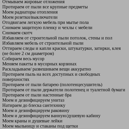
Отмываем жировые отложения
Протираем от пыли все крупные предметы
Моем радиаторы отопления
Моем розетки/выключатели
Отодвигаем легкую мебель при мытье пола
Снимаем защитную пленку и чехлы с мебели
Снимаем скотч
Избавляем от строительной пыли потолок, стены и пол
Избавляем мебель от строительной пыли
Оттираем следы и капли краски, штукатурки, затирки, клея
(не более 2 см диаметром)
Собираем весь мусор
Меняем пакеты в мусорных корзинах
Раскладываем/ развешиваем вещи аккуратно
Протираем пыль на всех доступных и свободных
поверхностях
Протираем от пыли батарею (полотенцесушитель)
Протираем от пыли держатели полотенец и туалетной бумаги
Протираем от пыли настенные бра
Моем и дезинфицируем унитаз
Натираем до блеска сантехнику
Моем и дезинфицируем раковину
Моем и дезинфицируем ванную/душевую кабину
Моем краны и душевые лейки
Моем мыльницу и стаканы под щетки