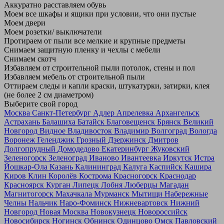
Аккуратно расставляем обувь
Моем все шкафы и ящики при условии, что они пустые
Моем двери
Моем розетки/ выключатели
Протираем от пыли все мелкие и крупные предметы
Снимаем защитную пленку и чехлы с мебели
Снимаем скотч
Избавляем от строительной пыли потолок, стены и пол
Избавляем мебель от строительной пыли
Оттираем следы и капли краски, штукатурки, затирки, клея
(не более 2 см диаметром)
Выберите свой город
Москва
Санкт-Петербург
Адлер
Апрелевка
Архангельск
Астрахань
Балашиха
Батайск
Благовещенск
Брянск
Великий
Новгород
Видное
Владивосток
Владимир
Волгоград
Вологда
Воронеж
Геленджик
Грозный
Дзержинск
Дмитров
Долгопрудный
Домодедово
Екатеринбург
Жуковский
Зеленогорск
Зеленоград
Иваново
Ивантеевка
Иркутск
Истра
Йошкар-Ола
Казань
Калининград
Калуга
Каспийск
Кашира
Киров
Клин
Королёв
Кострома
Красногорск
Краснодар
Красноярск
Курган
Липецк
Лобня
Люберцы
Магадан
Магнитогорск
Махачкала
Мурманск
Мытищи
Набережные
Челны
Нальчик
Наро-Фоминск
Нижневартовск
Нижний
Новгород
Новая Москва
Новокузнецк
Новороссийск
Новосибирск
Ногинск
Обнинск
Одинцово
Омск
Павловский