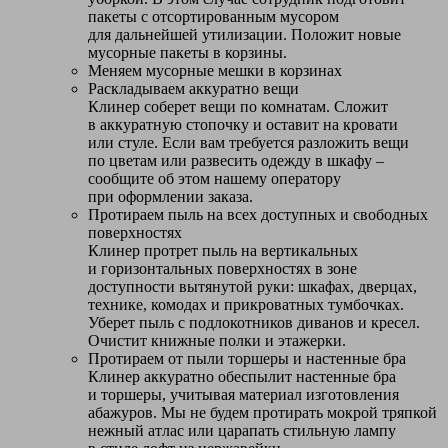
пакеты с отсортированным мусором
для дальнейшей утилизации. Положит новые
мусорные пакеты в корзины.
Меняем мусорные мешки в корзинах
Раскладываем аккуратно вещи
Клинер соберет вещи по комнатам. Сложит
в аккуратную стопочку и оставит на кровати
или стуле. Если вам требуется разложить вещи
по цветам или развесить одежду в шкафу –
сообщите об этом нашему оператору
при оформлении заказа.
Протираем пыль на всех доступных и свободных
поверхностях
Клинер протрет пыль на вертикальных
и горизонтальных поверхностях в зоне
доступности вытянутой руки: шкафах, дверцах,
технике, комодах и прикроватных тумбочках.
Уберет пыль с подлокотников диванов и кресел.
Очистит книжные полки и этажерки.
Протираем от пыли торшеры и настенные бра
Клинер аккуратно обеспылит настенные бра
и торшеры, учитывая материал изготовления
абажуров. Мы не будем протирать мокрой тряпкой
нежный атлас или царапать стильную лампу