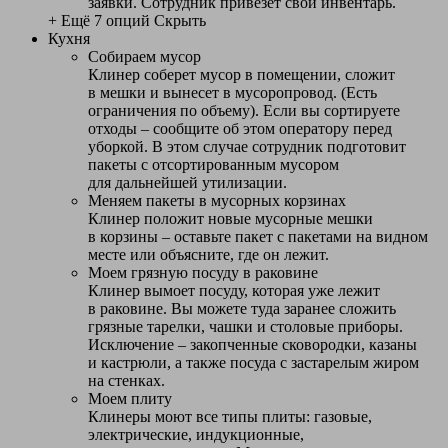
заявки. Сотрудник привезет свой инвентарь.
+ Ещё 7 опций
Скрыть
Кухня
Собираем мусор
Клинер соберет мусор в помещении, сложит
в мешки и вынесет в мусоропровод. (Есть
ограничения по объему). Если вы сортируете
отходы – сообщите об этом оператору перед
уборкой. В этом случае сотрудник подготовит
пакеты с отсортированным мусором
для дальнейшей утилизации.
Меняем пакеты в мусорных корзинах
Клинер положит новые мусорные мешки
в корзины – оставьте пакет с пакетами на видном
месте или объясните, где он лежит.
Моем грязную посуду в раковине
Клинер вымоет посуду, которая уже лежит
в раковине. Вы можете туда заранее сложить
грязные тарелки, чашки и столовые приборы.
Исключение – закопченные сковородки, казаны
и кастрюли, а также посуда с застарелым жиром
на стенках.
Моем плиту
Клинеры моют все типы плиты: газовые,
электрические, индукционные,