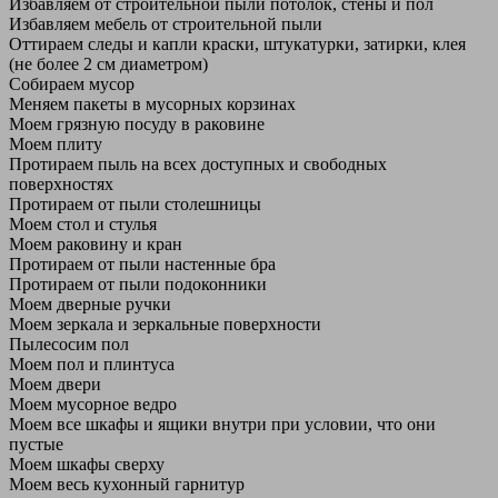
Избавляем от строительной пыли потолок, стены и пол
Избавляем мебель от строительной пыли
Оттираем следы и капли краски, штукатурки, затирки, клея
(не более 2 см диаметром)
Собираем мусор
Меняем пакеты в мусорных корзинах
Моем грязную посуду в раковине
Моем плиту
Протираем пыль на всех доступных и свободных
поверхностях
Протираем от пыли столешницы
Моем стол и стулья
Моем раковину и кран
Протираем от пыли настенные бра
Протираем от пыли подоконники
Моем дверные ручки
Моем зеркала и зеркальные поверхности
Пылесосим пол
Моем пол и плинтуса
Моем двери
Моем мусорное ведро
Моем все шкафы и ящики внутри при условии, что они
пустые
Моем шкафы сверху
Моем весь кухонный гарнитур