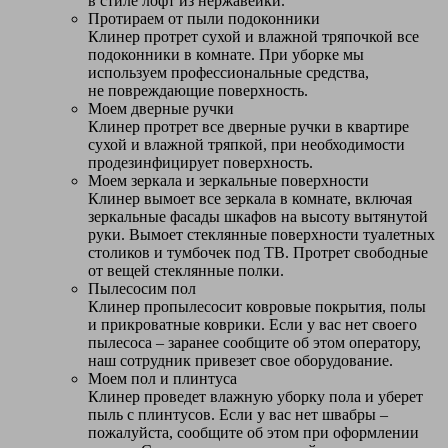
в стиле лофт из нержавейки.
Протираем от пыли подоконники
Клинер протрет сухой и влажной тряпочкой все
подоконники в комнате. При уборке мы
используем профессиональные средства,
не повреждающие поверхность.
Моем дверные ручки
Клинер протрет все дверные ручки в квартире
сухой и влажной тряпкой, при необходимости
продезинфицирует поверхность.
Моем зеркала и зеркальные поверхности
Клинер вымоет все зеркала в комнате, включая
зеркальные фасады шкафов на высоту вытянутой
руки. Вымоет стеклянные поверхности туалетных
столиков и тумбочек под ТВ. Протрет свободные
от вещей стеклянные полки.
Пылесосим пол
Клинер пропылесосит ковровые покрытия, полы
и прикроватные коврики. Если у вас нет своего
пылесоса – заранее сообщите об этом оператору,
наш сотрудник привезет свое оборудование.
Моем пол и плинтуса
Клинер проведет влажную уборку пола и уберет
пыль с плинтусов. Если у вас нет швабры –
пожалуйста, сообщите об этом при оформлении