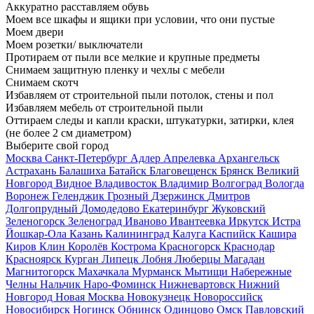
Аккуратно расставляем обувь
Моем все шкафы и ящики при условии, что они пустые
Моем двери
Моем розетки/ выключатели
Протираем от пыли все мелкие и крупные предметы
Снимаем защитную пленку и чехлы с мебели
Снимаем скотч
Избавляем от строительной пыли потолок, стены и пол
Избавляем мебель от строительной пыли
Оттираем следы и капли краски, штукатурки, затирки, клея
(не более 2 см диаметром)
Выберите свой город
Москва
Санкт-Петербург
Адлер
Апрелевка
Архангельск
Астрахань
Балашиха
Батайск
Благовещенск
Брянск
Великий
Новгород
Видное
Владивосток
Владимир
Волгоград
Вологда
Воронеж
Геленджик
Грозный
Дзержинск
Дмитров
Долгопрудный
Домодедово
Екатеринбург
Жуковский
Зеленогорск
Зеленоград
Иваново
Ивантеевка
Иркутск
Истра
Йошкар-Ола
Казань
Калининград
Калуга
Каспийск
Кашира
Киров
Клин
Королёв
Кострома
Красногорск
Краснодар
Красноярск
Курган
Липецк
Лобня
Люберцы
Магадан
Магнитогорск
Махачкала
Мурманск
Мытищи
Набережные
Челны
Нальчик
Наро-Фоминск
Нижневартовск
Нижний
Новгород
Новая Москва
Новокузнецк
Новороссийск
Новосибирск
Ногинск
Обнинск
Одинцово
Омск
Павловский