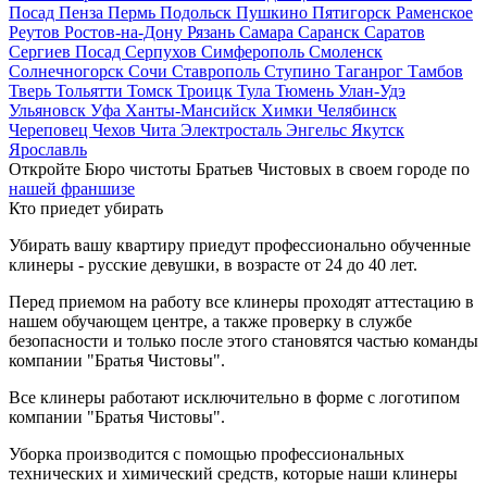
Посад
Пенза
Пермь
Подольск
Пушкино
Пятигорск
Раменское
Реутов
Ростов-на-Дону
Рязань
Самара
Саранск
Саратов
Сергиев Посад
Серпухов
Симферополь
Смоленск
Солнечногорск
Сочи
Ставрополь
Ступино
Таганрог
Тамбов
Тверь
Тольятти
Томск
Троицк
Тула
Тюмень
Улан-Удэ
Ульяновск
Уфа
Ханты-Мансийск
Химки
Челябинск
Череповец
Чехов
Чита
Электросталь
Энгельс
Якутск
Ярославль
Откройте Бюро чистоты Братьев Чистовых в своем городе по
нашей франшизе
Кто приедет убирать
Убирать вашу квартиру приедут профессионально обученные
клинеры - русские девушки, в возрасте от 24 до 40 лет.
Перед приемом на работу все клинеры проходят аттестацию в
нашем обучающем центре, а также проверку в службе
безопасности и только после этого становятся частью команды
компании "Братья Чистовы".
Все клинеры работают исключительно в форме с логотипом
компании "Братья Чистовы".
Уборка производится с помощью профессиональных
технических и химический средств, которые наши клинеры