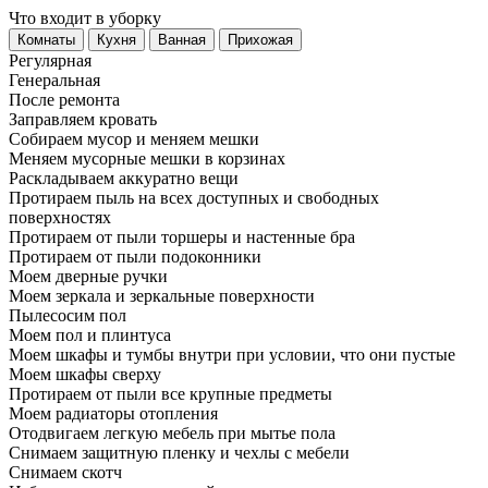
Что входит в уборку
Регу­лярная
Гене­ральная
После ремонта
Заправляем кровать
Собираем мусор и меняем мешки
Меняем мусорные мешки в корзинах
Раскладываем аккуратно вещи
Протираем пыль на всех доступных и свободных
поверхностях
Протираем от пыли торшеры и настенные бра
Протираем от пыли подоконники
Моем дверные ручки
Моем зеркала и зеркальные поверхности
Пылесосим пол
Моем пол и плинтуса
Моем шкафы и тумбы внутри при условии, что они пустые
Моем шкафы сверху
Протираем от пыли все крупные предметы
Моем радиаторы отопления
Отодвигаем легкую мебель при мытье пола
Снимаем защитную пленку и чехлы с мебели
Снимаем скотч