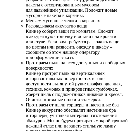
пакеты с отсортированным мусором
для дальнейшей утилизации. Положит новые
мусорные пакеты в корзины.
Меняем мусорные мешки в корзинах
Раскладываем аккуратно вещи
Клинер соберет вещи по комнатам. Сложит
в аккуратную стопочку и оставит на кровати
или стуле. Если вам требуется разложить вещи
по цветам или развесить одежду в шкафу –
сообщите об этом нашему оператору
при оформлении заказа.
Протираем пыль на всех доступных и свободных
поверхностях
Клинер протрет пыль на вертикальных
и горизонтальных поверхностях в зоне
доступности вытянутой руки: шкафах, дверцах,
технике, комодах и прикроватных тумбочках.
Уберет пыль с подлокотников диванов и кресел.
Очистит книжные полки и этажерки.
Протираем от пыли торшеры и настенные бра
Клинер аккуратно обеспылит настенные бра
и торшеры, учитывая материал изготовления
абажуров. Мы не будем протирать мокрой тряпкой
нежный атлас или царапать стильную лампу