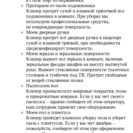
в стиле лофт из нержавейки.
Протираем от пыли подоконники
Клинер протрет сухой и влажной тряпочкой все
подоконники в комнате. При уборке мы
используем профессиональные средства,
не повреждающие поверхность.
Моем дверные ручки
Клинер протрет все дверные ручки в квартире
сухой и влажной тряпкой, при необходимости
продезинфицирует поверхность.
Моем зеркала и зеркальные поверхности
Клинер вымоет все зеркала в комнате, включая
зеркальные фасады шкафов на высоту вытянутой
руки. Вымоет стеклянные поверхности туалетных
столиков и тумбочек под ТВ. Протрет свободные
от вещей стеклянные полки.
Пылесосим пол
Клинер пропылесосит ковровые покрытия, полы
и прикроватные коврики. Если у вас нет своего
пылесоса – заранее сообщите об этом оператору,
наш сотрудник привезет свое оборудование.
Моем пол и плинтуса
Клинер проведет влажную уборку пола и уберет
пыль с плинтусов. Если у вас нет швабры –
пожалуйста, сообщите об этом при оформлении