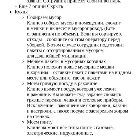
заявки. Сотрудник привезет свой инвентарь.
+ Ещё 7 опций
Скрыть
Кухня
Собираем мусор
Клинер соберет мусор в помещении, сложит
в мешки и вынесет в мусоропровод. (Есть
ограничения по объему). Если вы сортируете
отходы – сообщите об этом оператору перед
уборкой. В этом случае сотрудник подготовит
пакеты с отсортированным мусором
для дальнейшей утилизации.
Меняем пакеты в мусорных корзинах
Клинер положит новые мусорные мешки
в корзины – оставьте пакет с пакетами на видном
месте или объясните, где он лежит.
Моем грязную посуду в раковине
Клинер вымоет посуду, которая уже лежит
в раковине. Вы можете туда заранее сложить
грязные тарелки, чашки и столовые приборы.
Исключение – закопченные сковородки, казаны
и кастрюли, а также посуда с застарелым жиром
на стенках.
Моем плиту
Клинеры моют все типы плиты: газовые,
электрические, индукционные,