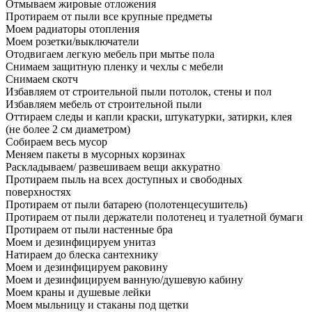
Отмываем жировые отложения
Протираем от пыли все крупные предметы
Моем радиаторы отопления
Моем розетки/выключатели
Отодвигаем легкую мебель при мытье пола
Снимаем защитную пленку и чехлы с мебели
Снимаем скотч
Избавляем от строительной пыли потолок, стены и пол
Избавляем мебель от строительной пыли
Оттираем следы и капли краски, штукатурки, затирки, клея
(не более 2 см диаметром)
Собираем весь мусор
Меняем пакеты в мусорных корзинах
Раскладываем/ развешиваем вещи аккуратно
Протираем пыль на всех доступных и свободных
поверхностях
Протираем от пыли батарею (полотенцесушитель)
Протираем от пыли держатели полотенец и туалетной бумаги
Протираем от пыли настенные бра
Моем и дезинфицируем унитаз
Натираем до блеска сантехнику
Моем и дезинфицируем раковину
Моем и дезинфицируем ванную/душевую кабину
Моем краны и душевые лейки
Моем мыльницу и стаканы под щетки