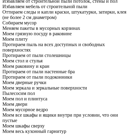
Избавляем от строительной пыли потолок, стены и пол
Избавляем мебель от строительной пыли
Оттираем следы и капли краски, штукатурки, затирки, клея
(не более 2 см диаметром)
Собираем мусор
Меняем пакеты в мусорных корзинах
Моем грязную посуду в раковине
Моем плиту
Протираем пыль на всех доступных и свободных
поверхностях
Протираем от пыли столешницы
Моем стол и стулья
Моем раковину и кран
Протираем от пыли настенные бра
Протираем от пыли подоконники
Моем дверные ручки
Моем зеркала и зеркальные поверхности
Пылесосим пол
Моем пол и плинтуса
Моем двери
Моем мусорное ведро
Моем все шкафы и ящики внутри при условии, что они
пустые
Моем шкафы сверху
Моем весь кухонный гарнитур