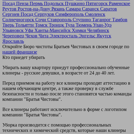
Посад
Пенза
Пермь
Подольск
Пушкино
Пятигорск
Раменское
Реутов
Ростов-на-Дону
Рязань
Самара
Саранск
Саратов
Сергиев Посад
Серпухов
Симферополь
Смоленск
Солнечногорск
Сочи
Ставрополь
Ступино
Таганрог
Тамбов
Тверь
Тольятти
Томск
Троицк
Тула
Тюмень
Улан-Удэ
Ульяновск
Уфа
Ханты-Мансийск
Химки
Челябинск
Череповец
Чехов
Чита
Электросталь
Энгельс
Якутск
Ярославль
Откройте Бюро чистоты Братьев Чистовых в своем городе по
нашей франшизе
Кто приедет убирать
Убирать вашу квартиру приедут профессионально обученные
клинеры - русские девушки, в возрасте от 24 до 40 лет.
Перед приемом на работу все клинеры проходят аттестацию в
нашем обучающем центре, а также проверку в службе
безопасности и только после этого становятся частью команды
компании "Братья Чистовы".
Все клинеры работают исключительно в форме с логотипом
компании "Братья Чистовы".
Уборка производится с помощью профессиональных
технических и химический средств, которые наши клинеры