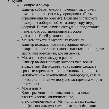
Кухня
Собираем мусор
Клинер соберет мусор в помещении, сложит
в мешки и вынесет в мусоропровод. (Есть
ограничения по объему). Если вы сортируете
отходы – сообщите об этом оператору перед
уборкой. В этом случае сотрудник подготовит
пакеты с отсортированным мусором
для дальнейшей утилизации.
Меняем пакеты в мусорных корзинах
Клинер положит новые мусорные мешки
в корзины – оставьте пакет с пакетами на видном
месте или объясните, где он лежит.
Моем грязную посуду в раковине
Клинер вымоет посуду, которая уже лежит
в раковине. Вы можете туда заранее сложить
грязные тарелки, чашки и столовые приборы.
Исключение – закопченные сковородки, казаны
и кастрюли, а также посуда с застарелым жиром
на стенках.
Моем плиту
Клинеры моют все типы плиты: газовые,
электрические, индукционные,
стеклокерамические. Мы используем только
профессиональную химию, которая бережно