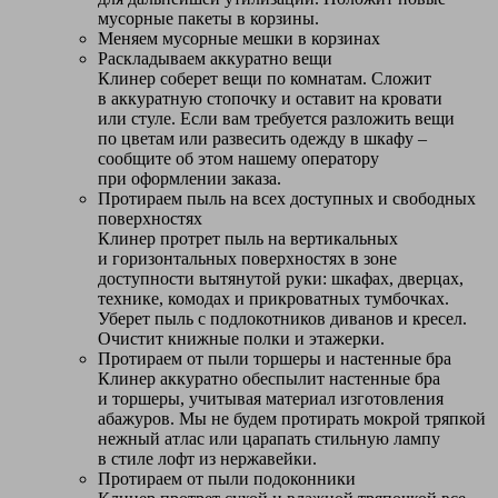
мусорные пакеты в корзины.
Меняем мусорные мешки в корзинах
Раскладываем аккуратно вещи
Клинер соберет вещи по комнатам. Сложит
в аккуратную стопочку и оставит на кровати
или стуле. Если вам требуется разложить вещи
по цветам или развесить одежду в шкафу –
сообщите об этом нашему оператору
при оформлении заказа.
Протираем пыль на всех доступных и свободных
поверхностях
Клинер протрет пыль на вертикальных
и горизонтальных поверхностях в зоне
доступности вытянутой руки: шкафах, дверцах,
технике, комодах и прикроватных тумбочках.
Уберет пыль с подлокотников диванов и кресел.
Очистит книжные полки и этажерки.
Протираем от пыли торшеры и настенные бра
Клинер аккуратно обеспылит настенные бра
и торшеры, учитывая материал изготовления
абажуров. Мы не будем протирать мокрой тряпкой
нежный атлас или царапать стильную лампу
в стиле лофт из нержавейки.
Протираем от пыли подоконники