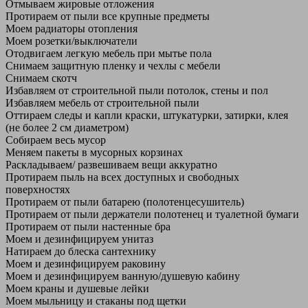
Отмываем жировые отложения
Протираем от пыли все крупные предметы
Моем радиаторы отопления
Моем розетки/выключатели
Отодвигаем легкую мебель при мытье пола
Снимаем защитную пленку и чехлы с мебели
Снимаем скотч
Избавляем от строительной пыли потолок, стены и пол
Избавляем мебель от строительной пыли
Оттираем следы и капли краски, штукатурки, затирки, клея
(не более 2 см диаметром)
Собираем весь мусор
Меняем пакеты в мусорных корзинах
Раскладываем/ развешиваем вещи аккуратно
Протираем пыль на всех доступных и свободных
поверхностях
Протираем от пыли батарею (полотенцесушитель)
Протираем от пыли держатели полотенец и туалетной бумаги
Протираем от пыли настенные бра
Моем и дезинфицируем унитаз
Натираем до блеска сантехнику
Моем и дезинфицируем раковину
Моем и дезинфицируем ванную/душевую кабину
Моем краны и душевые лейки
Моем мыльницу и стаканы под щетки