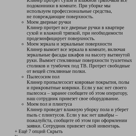
Клинер протрет сухой и влажной тряпочкой все
подоконники в комнате. При уборке мы
используем профессиональные средства,
не повреждающие поверхность.
Моем дверные ручки
Клинер протрет все дверные ручки в квартире
сухой и влажной тряпкой, при необходимости
продезинфицирует поверхность.
Моем зеркала и зеркальные поверхности
Клинер вымоет все зеркала в комнате, включая
зеркальные фасады шкафов на высоту вытянутой
руки. Вымоет стеклянные поверхности туалетных
столиков и тумбочек под ТВ. Протрет свободные
от вещей стеклянные полки.
Пылесосим пол
Клинер пропылесосит ковровые покрытия, полы
и прикроватные коврики. Если у вас нет своего
пылесоса – заранее сообщите об этом оператору,
наш сотрудник привезет свое оборудование.
Моем пол и плинтуса
Клинер проведет влажную уборку пола и уберет
пыль с плинтусов. Если у вас нет швабры –
пожалуйста, сообщите об этом при оформлении
заявки. Сотрудник привезет свой инвентарь.
+ Ещё 7 опций
Скрыть