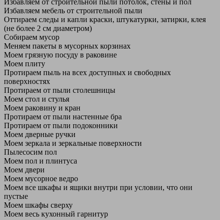
Избавляем от строительной пыли потолок, стены и пол
Избавляем мебель от строительной пыли
Оттираем следы и капли краски, штукатурки, затирки, клея
(не более 2 см диаметром)
Собираем мусор
Меняем пакеты в мусорных корзинах
Моем грязную посуду в раковине
Моем плиту
Протираем пыль на всех доступных и свободных
поверхностях
Протираем от пыли столешницы
Моем стол и стулья
Моем раковину и кран
Протираем от пыли настенные бра
Протираем от пыли подоконники
Моем дверные ручки
Моем зеркала и зеркальные поверхности
Пылесосим пол
Моем пол и плинтуса
Моем двери
Моем мусорное ведро
Моем все шкафы и ящики внутри при условии, что они
пустые
Моем шкафы сверху
Моем весь кухонный гарнитур