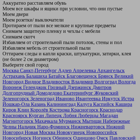
Аккуратно расставляем обувь
Моем все шкафы и ящики при условии, что они пустые
Моем двери
Моем розетки/ выключатели
Протираем от пыли все мелкие и крупные предметы
Снимаем защитную пленку и чехлы с мебели
Снимаем скотч
Избавляем от строительной пыли потолок, стены и пол
Избавляем мебель от строительной пыли
Оттираем следы и капли краски, штукатурки, затирки, клея
(не более 2 см диаметром)
Выберите свой город
Москва
Санкт-Петербург
Адлер
Апрелевка
Архангельск
Астрахань
Балашиха
Батайск
Благовещенск
Брянск
Великий
Новгород
Видное
Владивосток
Владимир
Волгоград
Вологда
Воронеж
Геленджик
Грозный
Дзержинск
Дмитров
Долгопрудный
Домодедово
Екатеринбург
Жуковский
Зеленогорск
Зеленоград
Иваново
Ивантеевка
Иркутск
Истра
Йошкар-Ола
Казань
Калининград
Калуга
Каспийск
Кашира
Киров
Клин
Королёв
Кострома
Красногорск
Краснодар
Красноярск
Курган
Липецк
Лобня
Люберцы
Магадан
Магнитогорск
Махачкала
Мурманск
Мытищи
Набережные
Челны
Нальчик
Наро-Фоминск
Нижневартовск
Нижний
Новгород
Новая Москва
Новокузнецк
Новороссийск
Новосибирск
Ногинск
Обнинск
Одинцово
Омск
Павловский