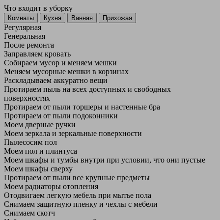
Что входит в уборку
Регу­лярная
Гене­ральная
После ремонта
Заправляем кровать
Собираем мусор и меняем мешки
Меняем мусорные мешки в корзинах
Раскладываем аккуратно вещи
Протираем пыль на всех доступных и свободных
поверхностях
Протираем от пыли торшеры и настенные бра
Протираем от пыли подоконники
Моем дверные ручки
Моем зеркала и зеркальные поверхности
Пылесосим пол
Моем пол и плинтуса
Моем шкафы и тумбы внутри при условии, что они пустые
Моем шкафы сверху
Протираем от пыли все крупные предметы
Моем радиаторы отопления
Отодвигаем легкую мебель при мытье пола
Снимаем защитную пленку и чехлы с мебели
Снимаем скотч