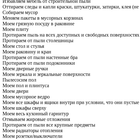
Избавляем мебель от строительной пыли
Оттираем следы и капли краски, штукатурки, затирки, клея (не
Собираем мусор
Меняем пакеты в мусорных корзинах
Моем грязную посуду в раковине
Моем плиту
Протираем пыль на всех доступных и свободных поверхностях
Протираем от пыли столешницы
Моем стол и стулья
Моем раковину и кран
Протираем от пыли настенные бра
Протираем от пыли подоконники
Моем дверные ручки
Моем зеркала и зеркальные поверхности
Пылесосим пол
Моем пол и плинтуса
Моем двери
Моем мусорное ведро
Моем все шкафы и ящики внутри при условии, что они пустые
Моем шкафы сверху
Моем весь кухонный гарнитур
Отмываем жировые отложения
Протираем от пыли все крупные предметы
Моем радиаторы отопления
Моем розетки/выключатели