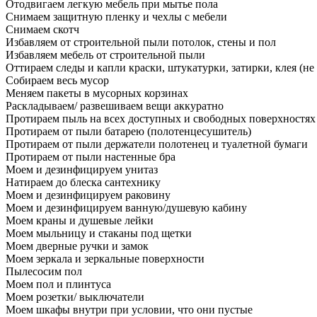
Отодвигаем легкую мебель при мытье пола
Снимаем защитную пленку и чехлы с мебели
Снимаем скотч
Избавляем от строительной пыли потолок, стены и пол
Избавляем мебель от строительной пыли
Оттираем следы и капли краски, штукатурки, затирки, клея (не
Собираем весь мусор
Меняем пакеты в мусорных корзинах
Раскладываем/ развешиваем вещи аккуратно
Протираем пыль на всех доступных и свободных поверхностях
Протираем от пыли батарею (полотенцесушитель)
Протираем от пыли держатели полотенец и туалетной бумаги
Протираем от пыли настенные бра
Моем и дезинфицируем унитаз
Натираем до блеска сантехнику
Моем и дезинфицируем раковину
Моем и дезинфицируем ванную/душевую кабину
Моем краны и душевые лейки
Моем мыльницу и стаканы под щетки
Моем дверные ручки и замок
Моем зеркала и зеркальные поверхности
Пылесосим пол
Моем пол и плинтуса
Моем розетки/ выключатели
Моем шкафы внутри при условии, что они пустые