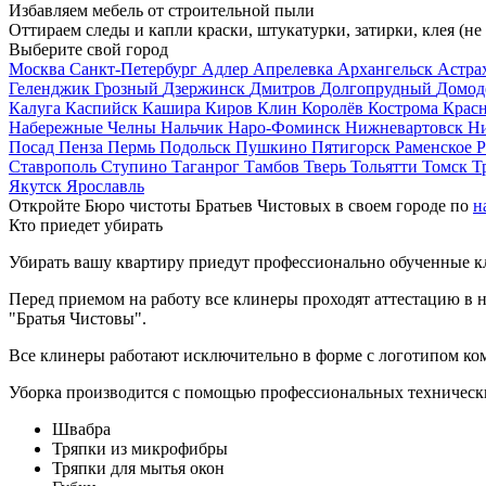
Избавляем мебель от строительной пыли
Оттираем следы и капли краски, штукатурки, затирки, клея (не
Выберите свой город
Москва
Санкт-Петербург
Адлер
Апрелевка
Архангельск
Астра
Геленджик
Грозный
Дзержинск
Дмитров
Долгопрудный
Домод
Калуга
Каспийск
Кашира
Киров
Клин
Королёв
Кострома
Крас
Набережные Челны
Нальчик
Наро-Фоминск
Нижневартовск
Н
Посад
Пенза
Пермь
Подольск
Пушкино
Пятигорск
Раменское
Р
Ставрополь
Ступино
Таганрог
Тамбов
Тверь
Тольятти
Томск
Т
Якутск
Ярославль
Откройте Бюро чистоты Братьев Чистовых в своем городе по
н
Кто приедет убирать
Убирать вашу квартиру приедут профессионально обученные клин
Перед приемом на работу все клинеры проходят аттестацию в н
"Братья Чистовы".
Все клинеры работают исключительно в форме с логотипом ко
Уборка производится с помощью профессиональных технически
Швабра
Тряпки из микрофибры
Тряпки для мытья окон