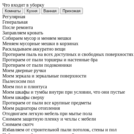
Что входит в уборку
Регу­лярная
Гене­ральная
После ремонта
Заправляем кровать
Собираем мусор и меняем мешки
Меняем мусорные мешки в корзинах
Раскладываем аккуратно вещи
Протираем пыль на всех доступных и свободных поверхностях
Протираем от пыли торшеры и настенные бра
Протираем от пыли подоконники
Моем дверные ручки
Моем зеркала и зеркальные поверхности
Пылесосим пол
Моем пол и плинтуса
Моем шкафы и тумбы внутри при условии, что они пустые
Моем шкафы сверху
Протираем от пыли все крупные предметы
Моем радиаторы отопления
Отодвигаем легкую мебель при мытье пола
Снимаем защитную пленку и чехлы с мебели
Снимаем скотч
Избавляем от строительной пыли потолок, стены и пол