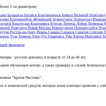
 более 2 см диаметром)
хань
Балашиха
Батайск
Благовещенск
Брянск
Великий Новгоро
едово
Екатеринбург
Жуковский
Зеленогорск
Зеленоград
Иванов
ногорск
Краснодар
Красноярск
Курган
Липецк
Лобня
Люберцы
ижний Новгород
Новая Москва
Новокузнецк
Новороссийск
Нов
еутов
Ростов-на-Дону
Рязань
Самара
Саранск
Саратов
Сергиев 
роицк
Тула
Тюмень
Улан-Удэ
Ульяновск
Уфа
Ханты-Мансийск
Х
ашей франшизе
еры - русские девушки, в возрасте от 24 до 40 лет.
ашем обучающем центре, а также проверку в службе безопасност
мпании "Братья Чистовы".
х и химический средств, которые наши клинеры привозят с соб