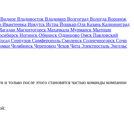
д
Видное
Владивосток
Владимир
Волгоград
Вологда
Воронеж
о
Ивантеевка
Иркутск
Истра
Йошкар-Ола
Казань
Калининград
Магадан
Магнитогорск
Махачкала
Мурманск
Мытищи
осибирск
Ногинск
Обнинск
Одинцово
Омск
Павловский
Посад
Серпухов
Симферополь
Смоленск
Солнечногорск
Сочи
имки
Челябинск
Череповец
Чехов
Чита
Электросталь
Энгельс
и и только после этого становятся частью команды компании
ой: