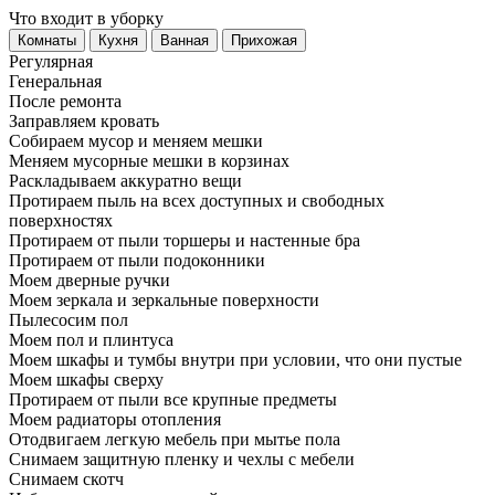
Что входит в уборку
Регу­лярная
Гене­ральная
После ремонта
Заправляем кровать
Собираем мусор и меняем мешки
Меняем мусорные мешки в корзинах
Раскладываем аккуратно вещи
Протираем пыль на всех доступных и свободных
поверхностях
Протираем от пыли торшеры и настенные бра
Протираем от пыли подоконники
Моем дверные ручки
Моем зеркала и зеркальные поверхности
Пылесосим пол
Моем пол и плинтуса
Моем шкафы и тумбы внутри при условии, что они пустые
Моем шкафы сверху
Протираем от пыли все крупные предметы
Моем радиаторы отопления
Отодвигаем легкую мебель при мытье пола
Снимаем защитную пленку и чехлы с мебели
Снимаем скотч