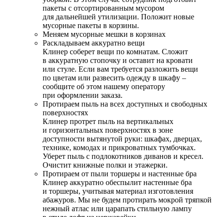
пакеты с отсортированным мусором
для дальнейшей утилизации. Положит новые
мусорные пакеты в корзины.
Меняем мусорные мешки в корзинах
Раскладываем аккуратно вещи
Клинер соберет вещи по комнатам. Сложит
в аккуратную стопочку и оставит на кровати
или стуле. Если вам требуется разложить вещи
по цветам или развесить одежду в шкафу –
сообщите об этом нашему оператору
при оформлении заказа.
Протираем пыль на всех доступных и свободных
поверхностях
Клинер протрет пыль на вертикальных
и горизонтальных поверхностях в зоне
доступности вытянутой руки: шкафах, дверцах,
технике, комодах и прикроватных тумбочках.
Уберет пыль с подлокотников диванов и кресел.
Очистит книжные полки и этажерки.
Протираем от пыли торшеры и настенные бра
Клинер аккуратно обеспылит настенные бра
и торшеры, учитывая материал изготовления
абажуров. Мы не будем протирать мокрой тряпкой
нежный атлас или царапать стильную лампу