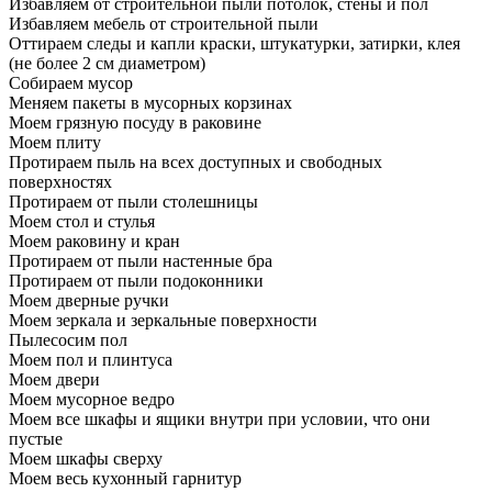
Избавляем от строительной пыли потолок, стены и пол
Избавляем мебель от строительной пыли
Оттираем следы и капли краски, штукатурки, затирки, клея
(не более 2 см диаметром)
Собираем мусор
Меняем пакеты в мусорных корзинах
Моем грязную посуду в раковине
Моем плиту
Протираем пыль на всех доступных и свободных
поверхностях
Протираем от пыли столешницы
Моем стол и стулья
Моем раковину и кран
Протираем от пыли настенные бра
Протираем от пыли подоконники
Моем дверные ручки
Моем зеркала и зеркальные поверхности
Пылесосим пол
Моем пол и плинтуса
Моем двери
Моем мусорное ведро
Моем все шкафы и ящики внутри при условии, что они
пустые
Моем шкафы сверху
Моем весь кухонный гарнитур