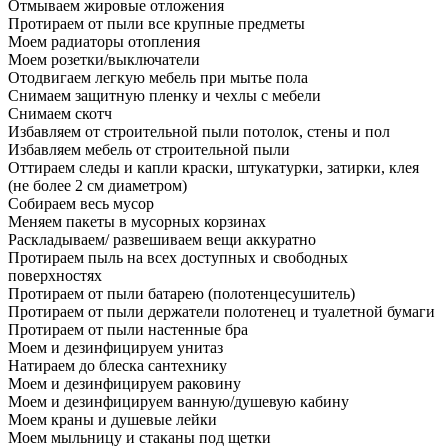
Отмываем жировые отложения
Протираем от пыли все крупные предметы
Моем радиаторы отопления
Моем розетки/выключатели
Отодвигаем легкую мебель при мытье пола
Снимаем защитную пленку и чехлы с мебели
Снимаем скотч
Избавляем от строительной пыли потолок, стены и пол
Избавляем мебель от строительной пыли
Оттираем следы и капли краски, штукатурки, затирки, клея
(не более 2 см диаметром)
Собираем весь мусор
Меняем пакеты в мусорных корзинах
Раскладываем/ развешиваем вещи аккуратно
Протираем пыль на всех доступных и свободных
поверхностях
Протираем от пыли батарею (полотенцесушитель)
Протираем от пыли держатели полотенец и туалетной бумаги
Протираем от пыли настенные бра
Моем и дезинфицируем унитаз
Натираем до блеска сантехнику
Моем и дезинфицируем раковину
Моем и дезинфицируем ванную/душевую кабину
Моем краны и душевые лейки
Моем мыльницу и стаканы под щетки