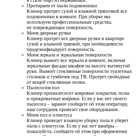
в стиле лофт из нержавейки.
Протираем от пыли подоконники
Клинер протрет сухой и влажной тряпочкой все
подоконники в комнате. При уборке мы
используем профессиональные средства,
не повреждающие поверхность.
Моем дверные ручки
Клинер протрет все дверные ручки в квартире
сухой и влажной тряпкой, при необходимости
продезинфицирует поверхность.
Моем зеркала и зеркальные поверхности
Клинер вымоет все зеркала в комнате, включая
зеркальные фасады шкафов на высоту вытянутой
руки. Вымоет стеклянные поверхности туалетных
столиков и тумбочек под ТВ. Протрет свободные
от вещей стеклянные полки.
Пылесосим пол
Клинер пропылесосит ковровые покрытия, полы
и прикроватные коврики. Если у вас нет своего
пылесоса – заранее сообщите об этом оператору,
наш сотрудник привезет свое оборудование.
Моем пол и плинтуса
Клинер проведет влажную уборку пола и уберет
пыль с плинтусов. Если у вас нет швабры –
пожалуйста, сообщите об этом при оформлении