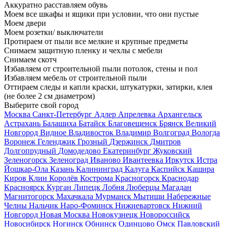
Аккуратно расставляем обувь
Моем все шкафы и ящики при условии, что они пустые
Моем двери
Моем розетки/ выключатели
Протираем от пыли все мелкие и крупные предметы
Снимаем защитную пленку и чехлы с мебели
Снимаем скотч
Избавляем от строительной пыли потолок, стены и пол
Избавляем мебель от строительной пыли
Оттираем следы и капли краски, штукатурки, затирки, клея
(не более 2 см диаметром)
Выберите свой город
Москва
Санкт-Петербург
Адлер
Апрелевка
Архангельск
Астрахань
Балашиха
Батайск
Благовещенск
Брянск
Великий
Новгород
Видное
Владивосток
Владимир
Волгоград
Вологда
Воронеж
Геленджик
Грозный
Дзержинск
Дмитров
Долгопрудный
Домодедово
Екатеринбург
Жуковский
Зеленогорск
Зеленоград
Иваново
Ивантеевка
Иркутск
Истра
Йошкар-Ола
Казань
Калининград
Калуга
Каспийск
Кашира
Киров
Клин
Королёв
Кострома
Красногорск
Краснодар
Красноярск
Курган
Липецк
Лобня
Люберцы
Магадан
Магнитогорск
Махачкала
Мурманск
Мытищи
Набережные
Челны
Нальчик
Наро-Фоминск
Нижневартовск
Нижний
Новгород
Новая Москва
Новокузнецк
Новороссийск
Новосибирск
Ногинск
Обнинск
Одинцово
Омск
Павловский