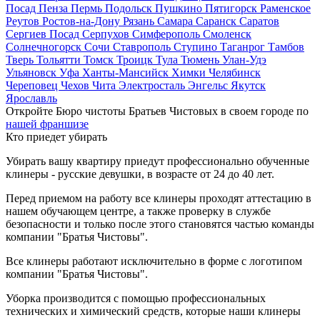
Посад
Пенза
Пермь
Подольск
Пушкино
Пятигорск
Раменское
Реутов
Ростов-на-Дону
Рязань
Самара
Саранск
Саратов
Сергиев Посад
Серпухов
Симферополь
Смоленск
Солнечногорск
Сочи
Ставрополь
Ступино
Таганрог
Тамбов
Тверь
Тольятти
Томск
Троицк
Тула
Тюмень
Улан-Удэ
Ульяновск
Уфа
Ханты-Мансийск
Химки
Челябинск
Череповец
Чехов
Чита
Электросталь
Энгельс
Якутск
Ярославль
Откройте Бюро чистоты Братьев Чистовых в своем городе по
нашей франшизе
Кто приедет убирать
Убирать вашу квартиру приедут профессионально обученные
клинеры - русские девушки, в возрасте от 24 до 40 лет.
Перед приемом на работу все клинеры проходят аттестацию в
нашем обучающем центре, а также проверку в службе
безопасности и только после этого становятся частью команды
компании "Братья Чистовы".
Все клинеры работают исключительно в форме с логотипом
компании "Братья Чистовы".
Уборка производится с помощью профессиональных
технических и химический средств, которые наши клинеры