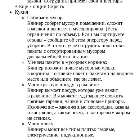
заявки. Сотрудник привезет свой инвентарь.
+ Ещё 7 опций
Скрыть
Кухня
Собираем мусор
Клинер соберет мусор в помещении, сложит
в мешки и вынесет в мусоропровод. (Есть
ограничения по объему). Если вы сортируете
отходы – сообщите об этом оператору перед
уборкой. В этом случае сотрудник подготовит
пакеты с отсортированным мусором
для дальнейшей утилизации.
Меняем пакеты в мусорных корзинах
Клинер положит новые мусорные мешки
в корзины – оставьте пакет с пакетами на видном
месте или объясните, где он лежит.
Моем грязную посуду в раковине
Клинер вымоет посуду, которая уже лежит
в раковине. Вы можете туда заранее сложить
грязные тарелки, чашки и столовые приборы.
Исключение – закопченные сковородки, казаны
и кастрюли, а также посуда с застарелым жиром
на стенках.
Моем плиту
Клинеры моют все типы плиты: газовые,
электрические, индукционные,