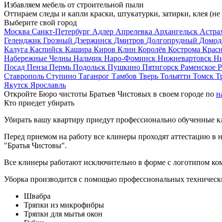
Избавляем мебель от строительной пыли
Оттираем следы и капли краски, штукатурки, затирки, клея (не
Выберите свой город
Москва
Санкт-Петербург
Адлер
Апрелевка
Архангельск
Астра
Геленджик
Грозный
Дзержинск
Дмитров
Долгопрудный
Домод
Калуга
Каспийск
Кашира
Киров
Клин
Королёв
Кострома
Крас
Набережные Челны
Нальчик
Наро-Фоминск
Нижневартовск
Н
Посад
Пенза
Пермь
Подольск
Пушкино
Пятигорск
Раменское
Р
Ставрополь
Ступино
Таганрог
Тамбов
Тверь
Тольятти
Томск
Т
Якутск
Ярославль
Откройте Бюро чистоты Братьев Чистовых в своем городе по
н
Кто приедет убирать
Убирать вашу квартиру приедут профессионально обученные клин
Перед приемом на работу все клинеры проходят аттестацию в н
"Братья Чистовы".
Все клинеры работают исключительно в форме с логотипом ко
Уборка производится с помощью профессиональных технически
Швабра
Тряпки из микрофибры
Тряпки для мытья окон