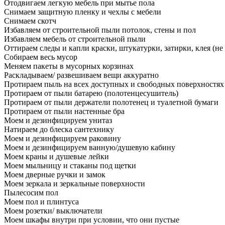
Отодвигаем легкую мебель при мытье пола
Снимаем защитную пленку и чехлы с мебели
Снимаем скотч
Избавляем от строительной пыли потолок, стены и пол
Избавляем мебель от строительной пыли
Оттираем следы и капли краски, штукатурки, затирки, клея (не
Собираем весь мусор
Меняем пакеты в мусорных корзинах
Раскладываем/ развешиваем вещи аккуратно
Протираем пыль на всех доступных и свободных поверхностях
Протираем от пыли батарею (полотенцесушитель)
Протираем от пыли держатели полотенец и туалетной бумаги
Протираем от пыли настенные бра
Моем и дезинфицируем унитаз
Натираем до блеска сантехнику
Моем и дезинфицируем раковину
Моем и дезинфицируем ванную/душевую кабину
Моем краны и душевые лейки
Моем мыльницу и стаканы под щетки
Моем дверные ручки и замок
Моем зеркала и зеркальные поверхности
Пылесосим пол
Моем пол и плинтуса
Моем розетки/ выключатели
Моем шкафы внутри при условии, что они пустые