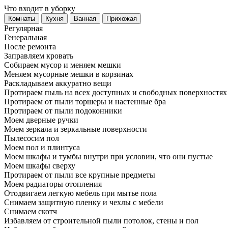
Что входит в уборку
Регу­лярная
Гене­ральная
После ремонта
Заправляем кровать
Собираем мусор и меняем мешки
Меняем мусорные мешки в корзинах
Раскладываем аккуратно вещи
Протираем пыль на всех доступных и свободных поверхностях
Протираем от пыли торшеры и настенные бра
Протираем от пыли подоконники
Моем дверные ручки
Моем зеркала и зеркальные поверхности
Пылесосим пол
Моем пол и плинтуса
Моем шкафы и тумбы внутри при условии, что они пустые
Моем шкафы сверху
Протираем от пыли все крупные предметы
Моем радиаторы отопления
Отодвигаем легкую мебель при мытье пола
Снимаем защитную пленку и чехлы с мебели
Снимаем скотч
Избавляем от строительной пыли потолок, стены и пол