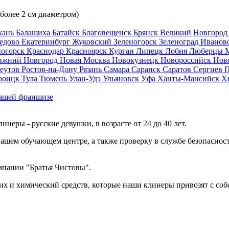
 более 2 см диаметром)
хань
Балашиха
Батайск
Благовещенск
Брянск
Великий Новгоро
едово
Екатеринбург
Жуковский
Зеленогорск
Зеленоград
Иванов
ногорск
Краснодар
Красноярск
Курган
Липецк
Лобня
Люберцы
ижний Новгород
Новая Москва
Новокузнецк
Новороссийск
Нов
еутов
Ростов-на-Дону
Рязань
Самара
Саранск
Саратов
Сергиев 
роицк
Тула
Тюмень
Улан-Удэ
Ульяновск
Уфа
Ханты-Мансийск
Х
ашей франшизе
еры - русские девушки, в возрасте от 24 до 40 лет.
ашем обучающем центре, а также проверку в службе безопасност
мпании "Братья Чистовы".
х и химический средств, которые наши клинеры привозят с соб