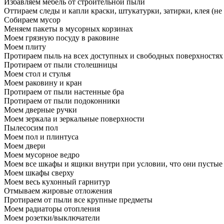
Избавляем мебель от строительной пыли
Оттираем следы и капли краски, штукатурки, затирки, клея (не
Собираем мусор
Меняем пакеты в мусорных корзинах
Моем грязную посуду в раковине
Моем плиту
Протираем пыль на всех доступных и свободных поверхностях
Протираем от пыли столешницы
Моем стол и стулья
Моем раковину и кран
Протираем от пыли настенные бра
Протираем от пыли подоконники
Моем дверные ручки
Моем зеркала и зеркальные поверхности
Пылесосим пол
Моем пол и плинтуса
Моем двери
Моем мусорное ведро
Моем все шкафы и ящики внутри при условии, что они пустые
Моем шкафы сверху
Моем весь кухонный гарнитур
Отмываем жировые отложения
Протираем от пыли все крупные предметы
Моем радиаторы отопления
Моем розетки/выключатели