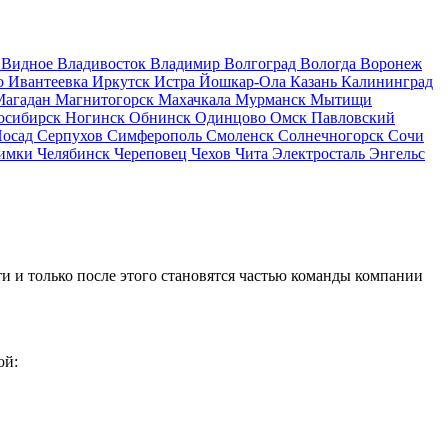
д
Видное
Владивосток
Владимир
Волгоград
Вологда
Воронеж
о
Ивантеевка
Иркутск
Истра
Йошкар-Ола
Казань
Калининград
Магадан
Магнитогорск
Махачкала
Мурманск
Мытищи
осибирск
Ногинск
Обнинск
Одинцово
Омск
Павловский
Посад
Серпухов
Симферополь
Смоленск
Солнечногорск
Сочи
имки
Челябинск
Череповец
Чехов
Чита
Электросталь
Энгельс
и и только после этого становятся частью команды компании
ой: