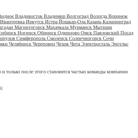
Видное
Владивосток
Владимир
Волгоград
Вологда
Воронеж
Ивантеевка
Иркутск
Истра
Йошкар-Ола
Казань
Калининград
агадан
Магнитогорск
Махачкала
Мурманск
Мытищи
сибирск
Ногинск
Обнинск
Одинцово
Омск
Павловский Посад
ерпухов
Симферополь
Смоленск
Солнечногорск
Сочи
мки
Челябинск
Череповец
Чехов
Чита
Электросталь
Энгельс
 и только после этого становятся частью команды компании
й: