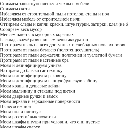
Снимаем защитную пленку и чехлы с мебели
Снимаем скотч
Избавляем от строительной пыли потолок, стены и пол
Избавляем мебель от строительной пыли
Оттираем следы и капли краски, штукатурки, затирки, клея (не 
Собираем весь мусор
Меняем пакеты в мусорных корзинах
Раскладываем/ развешиваем вещи аккуратно
Протираем пыль на всех доступных и свободных поверхностях
Протираем от пыли батарею (полотенцесушитель)
Протираем от пыли держатели полотенец и туалетной бумаги
Протираем от пыли настенные бра
Моем и дезинфицируем унитаз
Натираем до блеска сантехнику
Моем и дезинфицируем раковину
Моем и дезинфицируем ванную/душевую кабину
Моем краны и душевые лейки
Моем мыльницу и стаканы под щетки
Моем дверные ручки и замок
Моем зеркала и зеркальные поверхности
Пылесосим пол
Моем пол и плинтуса
Моем розетки/ выключатели
Моем шкафы внутри при условии, что они пустые
Моем шкафы сверху