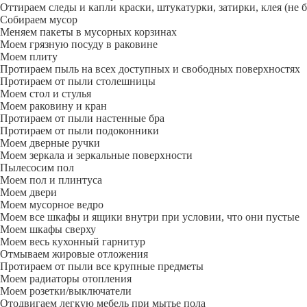
Оттираем следы и капли краски, штукатурки, затирки, клея (не 
Собираем мусор
Меняем пакеты в мусорных корзинах
Моем грязную посуду в раковине
Моем плиту
Протираем пыль на всех доступных и свободных поверхностях
Протираем от пыли столешницы
Моем стол и стулья
Моем раковину и кран
Протираем от пыли настенные бра
Протираем от пыли подоконники
Моем дверные ручки
Моем зеркала и зеркальные поверхности
Пылесосим пол
Моем пол и плинтуса
Моем двери
Моем мусорное ведро
Моем все шкафы и ящики внутри при условии, что они пустые
Моем шкафы сверху
Моем весь кухонный гарнитур
Отмываем жировые отложения
Протираем от пыли все крупные предметы
Моем радиаторы отопления
Моем розетки/выключатели
Отодвигаем легкую мебель при мытье пола