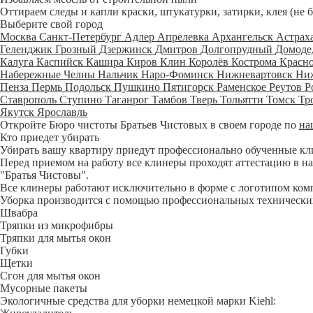
Оттираем следы и капли краски, штукатурки, затирки, клея (не 
Выберите свой город
Москва
Санкт-Петербург
Адлер
Апрелевка
Архангельск
Астрах
Геленджик
Грозный
Дзержинск
Дмитров
Долгопрудный
Домоде
Калуга
Каспийск
Кашира
Киров
Клин
Королёв
Кострома
Красн
Набережные Челны
Нальчик
Наро-Фоминск
Нижневартовск
Ни
Пенза
Пермь
Подольск
Пушкино
Пятигорск
Раменское
Реутов
Р
Ставрополь
Ступино
Таганрог
Тамбов
Тверь
Тольятти
Томск
Тр
Якутск
Ярославль
Откройте Бюро чистоты Братьев Чистовых в своем городе по
на
Кто приедет убирать
Убирать вашу квартиру приедут профессионально обученные клине
Перед приемом на работу все клинеры проходят аттестацию в на
"Братья Чистовы".
Все клинеры работают исключительно в форме с логотипом ком
Уборка производится с помощью профессиональных технических
Швабра
Тряпки из микрофибры
Тряпки для мытья окон
Губки
Щетки
Сгон для мытья окон
Мусорные пакеты
Экологичные средства для уборки немецкой марки Kiehl: