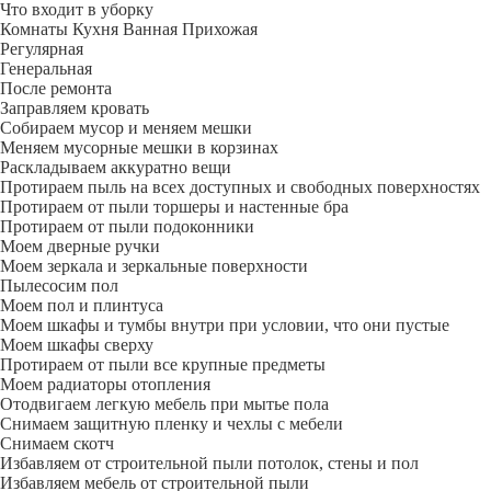
Что входит в уборку
Регу­лярная
Гене­ральная
После ремонта
Заправляем кровать
Собираем мусор и меняем мешки
Меняем мусорные мешки в корзинах
Раскладываем аккуратно вещи
Протираем пыль на всех доступных и свободных поверхностях
Протираем от пыли торшеры и настенные бра
Протираем от пыли подоконники
Моем дверные ручки
Моем зеркала и зеркальные поверхности
Пылесосим пол
Моем пол и плинтуса
Моем шкафы и тумбы внутри при условии, что они пустые
Моем шкафы сверху
Протираем от пыли все крупные предметы
Моем радиаторы отопления
Отодвигаем легкую мебель при мытье пола
Снимаем защитную пленку и чехлы с мебели
Снимаем скотч
Избавляем от строительной пыли потолок, стены и пол
Избавляем мебель от строительной пыли