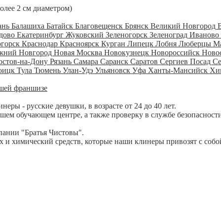
более 2 см диаметром)
ань
Балашиха
Батайск
Благовещенск
Брянск
Великий Новгород
дово
Екатеринбург
Жуковский
Зеленогорск
Зеленоград
Иваново
огорск
Краснодар
Красноярск
Курган
Липецк
Лобня
Люберцы
М
жний Новгород
Новая Москва
Новокузнецк
Новороссийск
Ново
остов-на-Дону
Рязань
Самара
Саранск
Саратов
Сергиев Посад
С
оицк
Тула
Тюмень
Улан-Удэ
Ульяновск
Уфа
Ханты-Мансийск
Хи
шей франшизе
ры - русские девушки, в возрасте от 24 до 40 лет.
шем обучающем центре, а также проверку в службе безопасности
пании "Братья Чистовы".
 и химический средств, которые наши клинеры привозят с собо