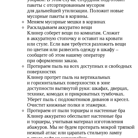
пакеты с отсортированным мусором
для дальнейшей утилизации. Положит новые
мусорные пакеты в корзины.
Меняем мусорные мешки в корзинах
Раскладываем аккуратно вещи
Клинер соберет вещи по комнатам. Сложит
в аккуратную стопочку и оставит на кровати
или стуле. Если вам требуется разложить вещи
по цветам или развесить одежду в шкафу –
сообщите об этом нашему оператору
при оформлении заказа.
Протираем пыль на всех доступных и свободных
поверхностях
Клинер протрет пыль на вертикальных
и горизонтальных поверхностях в зоне
доступности вытянутой руки: шкафах, дверцах,
технике, комодах и прикроватных тумбочках.
Уберет пыль с подлокотников диванов и кресел.
Очистит книжные полки и этажерки.
Протираем от пыли торшеры и настенные бра
Клинер аккуратно обеспылит настенные бра
и торшеры, учитывая материал изготовления
абажуров. Мы не будем протирать мокрой тряпкой
нежный атлас или царапать стильную лампу