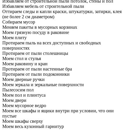
Избавляем от строительной пыли потолок, стены и пол
Избавляем мебель от строительной пыли
Оттираем следы и капли краски, штукатурки, затирки, клея
(не более 2 см диаметром)
Собираем мусор
Меняем пакеты в мусорных корзинах
Моем грязную посуду в раковине
Моем плиту
Протираем пыль на всех доступных и свободных
поверхностях
Протираем от пыли столешницы
Моем стол и стулья
Моем раковину и кран
Протираем от пыли настенные бра
Протираем от пыли подоконники
Моем дверные ручки
Моем зеркала и зеркальные поверхности
Пылесосим пол
Моем пол и плинтуса
Моем двери
Моем мусорное ведро
Моем все шкафы и ящики внутри при условии, что они
пустые
Моем шкафы сверху
Моем весь кухонный гарнитур