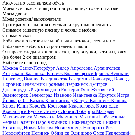
Аккуратно расставляем обувь
Моем все шкафы и ящики при условии, что они пустые
Моем двери
Моем розетки/ выключатели
Протираем от пыли все мелкие и крупные предметы
Снимаем защитную пленку и чехлы с мебели
Снимаем скотч
Избавляем от строительной пыли потолок, стены и пол
Избавляем мебель от строительной пыли
Оттираем следы и капли краски, штукатурки, затирки, клея
(не более 2 см диаметром)
Выберите свой город
Москва
Санкт-Петербург
Адлер
Апрелевка
Архангельск
Астрахань
Балашиха
Батайск
Благовещенск
Брянск
Великий
Новгород
Видное
Владивосток
Владимир
Волгоград
Вологда
Воронеж
Геленджик
Грозный
Дзержинск
Дмитров
Долгопрудный
Домодедово
Екатеринбург
Жуковский
Зеленогорск
Зеленоград
Иваново
Ивантеевка
Иркутск
Истра
Йошкар-Ола
Казань
Калининград
Калуга
Каспийск
Кашира
Киров
Клин
Королёв
Кострома
Красногорск
Краснодар
Красноярск
Курган
Липецк
Лобня
Люберцы
Магадан
Магнитогорск
Махачкала
Мурманск
Мытищи
Набережные
Челны
Нальчик
Наро-Фоминск
Нижневартовск
Нижний
Новгород
Новая Москва
Новокузнецк
Новороссийск
Новосибирск
Ногинск
Обнинск
Одинцово
Омск
Павловский