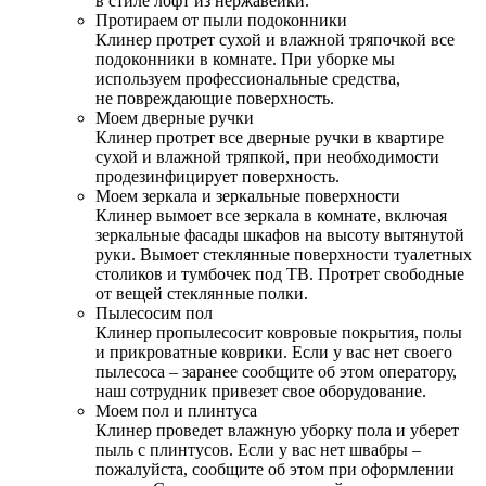
в стиле лофт из нержавейки.
Протираем от пыли подоконники
Клинер протрет сухой и влажной тряпочкой все
подоконники в комнате. При уборке мы
используем профессиональные средства,
не повреждающие поверхность.
Моем дверные ручки
Клинер протрет все дверные ручки в квартире
сухой и влажной тряпкой, при необходимости
продезинфицирует поверхность.
Моем зеркала и зеркальные поверхности
Клинер вымоет все зеркала в комнате, включая
зеркальные фасады шкафов на высоту вытянутой
руки. Вымоет стеклянные поверхности туалетных
столиков и тумбочек под ТВ. Протрет свободные
от вещей стеклянные полки.
Пылесосим пол
Клинер пропылесосит ковровые покрытия, полы
и прикроватные коврики. Если у вас нет своего
пылесоса – заранее сообщите об этом оператору,
наш сотрудник привезет свое оборудование.
Моем пол и плинтуса
Клинер проведет влажную уборку пола и уберет
пыль с плинтусов. Если у вас нет швабры –
пожалуйста, сообщите об этом при оформлении