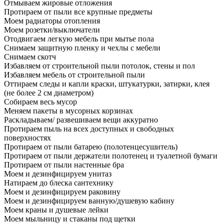
Отмываем жировые отложения
Протираем от пыли все крупные предметы
Моем радиаторы отопления
Моем розетки/выключатели
Отодвигаем легкую мебель при мытье пола
Снимаем защитную пленку и чехлы с мебели
Снимаем скотч
Избавляем от строительной пыли потолок, стены и пол
Избавляем мебель от строительной пыли
Оттираем следы и капли краски, штукатурки, затирки, клея
(не более 2 см диаметром)
Собираем весь мусор
Меняем пакеты в мусорных корзинах
Раскладываем/ развешиваем вещи аккуратно
Протираем пыль на всех доступных и свободных
поверхностях
Протираем от пыли батарею (полотенцесушитель)
Протираем от пыли держатели полотенец и туалетной бумаги
Протираем от пыли настенные бра
Моем и дезинфицируем унитаз
Натираем до блеска сантехнику
Моем и дезинфицируем раковину
Моем и дезинфицируем ванную/душевую кабину
Моем краны и душевые лейки
Моем мыльницу и стаканы под щетки