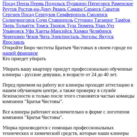
Посад
Пенза
Пермь
Подольск
Пушкино
Пятигорск
Раменское
Реутов
Ростов-на-Дону
Рязань
Самара
Саранск
Саратов
Сергиев Посад
Серпухов
Симферополь
Смоленск
Солнечногорск
Сочи
Ставрополь
Ступино
Таганрог
Тамбов
Тверь
Тольятти
Томск
Троицк
Тула
Тюмень
Улан-Удэ
Ульяновск
Уфа
Ханты-Мансийск
Химки
Челябинск
Череповец
Чехов
Чита
Электросталь
Энгельс
Якутск
Ярославль
Откройте Бюро чистоты Братьев Чистовых в своем городе по
нашей франшизе
Кто приедет убирать
Убирать вашу квартиру приедут профессионально обученные
клинеры - русские девушки, в возрасте от 24 до 40 лет.
Перед приемом на работу все клинеры проходят аттестацию в
нашем обучающем центре, а также проверку в службе
безопасности и только после этого становятся частью команды
компании "Братья Чистовы".
Все клинеры работают исключительно в форме с логотипом
компании "Братья Чистовы".
Уборка производится с помощью профессиональных
технических и химический средств, которые наши клинеры