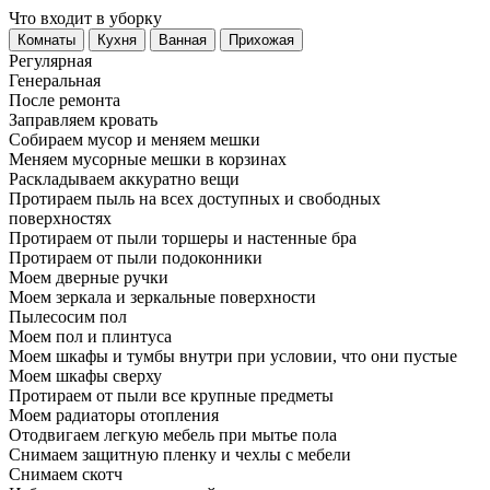
Что входит в уборку
Регу­лярная
Гене­ральная
После ремонта
Заправляем кровать
Собираем мусор и меняем мешки
Меняем мусорные мешки в корзинах
Раскладываем аккуратно вещи
Протираем пыль на всех доступных и свободных
поверхностях
Протираем от пыли торшеры и настенные бра
Протираем от пыли подоконники
Моем дверные ручки
Моем зеркала и зеркальные поверхности
Пылесосим пол
Моем пол и плинтуса
Моем шкафы и тумбы внутри при условии, что они пустые
Моем шкафы сверху
Протираем от пыли все крупные предметы
Моем радиаторы отопления
Отодвигаем легкую мебель при мытье пола
Снимаем защитную пленку и чехлы с мебели
Снимаем скотч