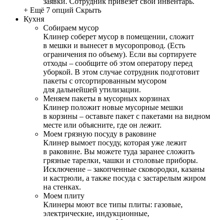
заявки. Сотрудник привезет свой инвентарь.
+ Ещё 7 опций
Скрыть
Кухня
Собираем мусор
Клинер соберет мусор в помещении, сложит
в мешки и вынесет в мусоропровод. (Есть
ограничения по объему). Если вы сортируете
отходы – сообщите об этом оператору перед
уборкой. В этом случае сотрудник подготовит
пакеты с отсортированным мусором
для дальнейшей утилизации.
Меняем пакеты в мусорных корзинах
Клинер положит новые мусорные мешки
в корзины – оставьте пакет с пакетами на видном
месте или объясните, где он лежит.
Моем грязную посуду в раковине
Клинер вымоет посуду, которая уже лежит
в раковине. Вы можете туда заранее сложить
грязные тарелки, чашки и столовые приборы.
Исключение – закопченные сковородки, казаны
и кастрюли, а также посуда с застарелым жиром
на стенках.
Моем плиту
Клинеры моют все типы плиты: газовые,
электрические, индукционные,