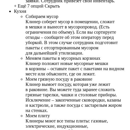
заявки. Сотрудник привезет свой инвентарь.
+ Ещё 7 опций
Скрыть
Кухня
Собираем мусор
Клинер соберет мусор в помещении, сложит
в мешки и вынесет в мусоропровод. (Есть
ограничения по объему). Если вы сортируете
отходы – сообщите об этом оператору перед
уборкой. В этом случае сотрудник подготовит
пакеты с отсортированным мусором
для дальнейшей утилизации.
Меняем пакеты в мусорных корзинах
Клинер положит новые мусорные мешки
в корзины – оставьте пакет с пакетами на видном
месте или объясните, где он лежит.
Моем грязную посуду в раковине
Клинер вымоет посуду, которая уже лежит
в раковине. Вы можете туда заранее сложить
грязные тарелки, чашки и столовые приборы.
Исключение – закопченные сковородки, казаны
и кастрюли, а также посуда с застарелым жиром
на стенках.
Моем плиту
Клинеры моют все типы плиты: газовые,
электрические, индукционные,