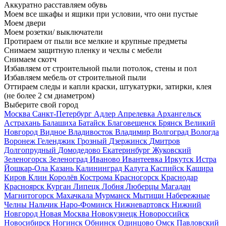
Аккуратно расставляем обувь
Моем все шкафы и ящики при условии, что они пустые
Моем двери
Моем розетки/ выключатели
Протираем от пыли все мелкие и крупные предметы
Снимаем защитную пленку и чехлы с мебели
Снимаем скотч
Избавляем от строительной пыли потолок, стены и пол
Избавляем мебель от строительной пыли
Оттираем следы и капли краски, штукатурки, затирки, клея
(не более 2 см диаметром)
Выберите свой город
Москва
Санкт-Петербург
Адлер
Апрелевка
Архангельск
Астрахань
Балашиха
Батайск
Благовещенск
Брянск
Великий
Новгород
Видное
Владивосток
Владимир
Волгоград
Вологда
Воронеж
Геленджик
Грозный
Дзержинск
Дмитров
Долгопрудный
Домодедово
Екатеринбург
Жуковский
Зеленогорск
Зеленоград
Иваново
Ивантеевка
Иркутск
Истра
Йошкар-Ола
Казань
Калининград
Калуга
Каспийск
Кашира
Киров
Клин
Королёв
Кострома
Красногорск
Краснодар
Красноярск
Курган
Липецк
Лобня
Люберцы
Магадан
Магнитогорск
Махачкала
Мурманск
Мытищи
Набережные
Челны
Нальчик
Наро-Фоминск
Нижневартовск
Нижний
Новгород
Новая Москва
Новокузнецк
Новороссийск
Новосибирск
Ногинск
Обнинск
Одинцово
Омск
Павловский