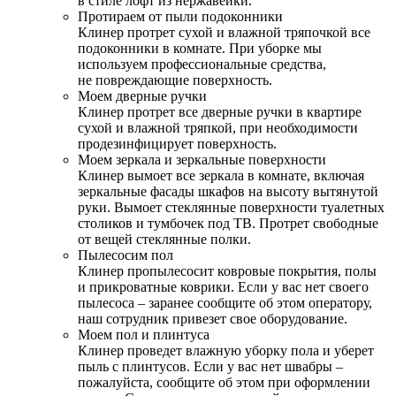
в стиле лофт из нержавейки.
Протираем от пыли подоконники
Клинер протрет сухой и влажной тряпочкой все
подоконники в комнате. При уборке мы
используем профессиональные средства,
не повреждающие поверхность.
Моем дверные ручки
Клинер протрет все дверные ручки в квартире
сухой и влажной тряпкой, при необходимости
продезинфицирует поверхность.
Моем зеркала и зеркальные поверхности
Клинер вымоет все зеркала в комнате, включая
зеркальные фасады шкафов на высоту вытянутой
руки. Вымоет стеклянные поверхности туалетных
столиков и тумбочек под ТВ. Протрет свободные
от вещей стеклянные полки.
Пылесосим пол
Клинер пропылесосит ковровые покрытия, полы
и прикроватные коврики. Если у вас нет своего
пылесоса – заранее сообщите об этом оператору,
наш сотрудник привезет свое оборудование.
Моем пол и плинтуса
Клинер проведет влажную уборку пола и уберет
пыль с плинтусов. Если у вас нет швабры –
пожалуйста, сообщите об этом при оформлении