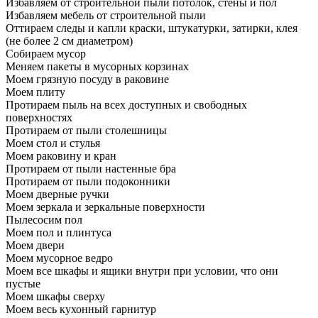
Избавляем от строительной пыли потолок, стены и пол
Избавляем мебель от строительной пыли
Оттираем следы и капли краски, штукатурки, затирки, клея
(не более 2 см диаметром)
Собираем мусор
Меняем пакеты в мусорных корзинах
Моем грязную посуду в раковине
Моем плиту
Протираем пыль на всех доступных и свободных
поверхностях
Протираем от пыли столешницы
Моем стол и стулья
Моем раковину и кран
Протираем от пыли настенные бра
Протираем от пыли подоконники
Моем дверные ручки
Моем зеркала и зеркальные поверхности
Пылесосим пол
Моем пол и плинтуса
Моем двери
Моем мусорное ведро
Моем все шкафы и ящики внутри при условии, что они
пустые
Моем шкафы сверху
Моем весь кухонный гарнитур