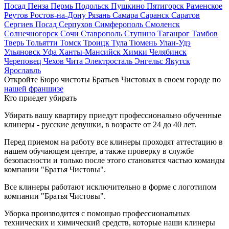
Посад
Пенза
Пермь
Подольск
Пушкино
Пятигорск
Раменское
Реутов
Ростов-на-Дону
Рязань
Самара
Саранск
Саратов
Сергиев Посад
Серпухов
Симферополь
Смоленск
Солнечногорск
Сочи
Ставрополь
Ступино
Таганрог
Тамбов
Тверь
Тольятти
Томск
Троицк
Тула
Тюмень
Улан-Удэ
Ульяновск
Уфа
Ханты-Мансийск
Химки
Челябинск
Череповец
Чехов
Чита
Электросталь
Энгельс
Якутск
Ярославль
Откройте Бюро чистоты Братьев Чистовых в своем городе по
нашей франшизе
Кто приедет убирать
Убирать вашу квартиру приедут профессионально обученные
клинеры - русские девушки, в возрасте от 24 до 40 лет.
Перед приемом на работу все клинеры проходят аттестацию в
нашем обучающем центре, а также проверку в службе
безопасности и только после этого становятся частью команды
компании "Братья Чистовы".
Все клинеры работают исключительно в форме с логотипом
компании "Братья Чистовы".
Уборка производится с помощью профессиональных
технических и химический средств, которые наши клинеры