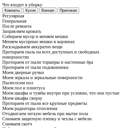
Что входит в уборку
Регу­лярная
Гене­ральная
После ремонта
Заправляем кровать
Собираем мусор и меняем мешки
Меняем мусорные мешки в корзинах
Раскладываем аккуратно вещи
Протираем пыль на всех доступных и свободных
поверхностях
Протираем от пыли торшеры и настенные бра
Протираем от пыли подоконники
Моем дверные ручки
Моем зеркала и зеркальные поверхности
Пылесосим пол
Моем пол и плинтуса
Моем шкафы и тумбы внутри при условии, что они пустые
Моем шкафы сверху
Протираем от пыли все крупные предметы
Моем радиаторы отопления
Отодвигаем легкую мебель при мытье пола
Снимаем защитную пленку и чехлы с мебели
Снимаем скотч