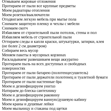
Отмываем жировые отложения
Протираем от пыли все крупные предметы
Моем радиаторы отопления
Моем розетки/выключатели
Отодвигаем легкую мебель при мытье пола
Снимаем защитную пленку и чехлы с мебели
Снимаем скотч
Избавляем от строительной пыли потолок, стены и пол
Избавляем мебель от строительной пыли
Оттираем следы и капли краски, штукатурки, затирки, клея
(не более 2 см диаметром)
Собираем весь мусор
Меняем пакеты в мусорных корзинах
Раскладываем/ развешиваем вещи аккуратно
Протираем пыль на всех доступных и свободных
поверхностях
Протираем от пыли батарею (полотенцесушитель)
Протираем от пыли держатели полотенец и туалетной бумаги
Протираем от пыли настенные бра
Моем и дезинфицируем унитаз
Натираем до блеска сантехнику
Моем и дезинфицируем раковину
Моем и дезинфицируем ванную/душевую кабину
Моем краны и душевые лейки
Моем мыльницу и стаканы под щетки