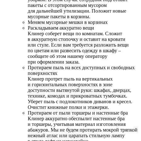
пакеты с отсортированным мусором
для дальнейшей утилизации. Положит новые
мусорные пакеты в корзины.
Меняем мусорные мешки в корзинах
Раскладываем аккуратно вещи
Клинер соберет вещи по комнатам. Сложит
в аккуратную стопочку и оставит на кровати
или стуле. Если вам требуется разложить вещи
по цветам или развесить одежду в шкафу –
сообщите об этом нашему оператору
при оформлении заказа.
Протираем пыль на всех доступных и свободных
поверхностях
Клинер протрет пыль на вертикальных
и горизонтальных поверхностях в зоне
доступности вытянутой руки: шкафах, дверцах,
технике, комодах и прикроватных тумбочках.
Уберет пыль с подлокотников диванов и кресел.
Очистит книжные полки и этажерки.
Протираем от пыли торшеры и настенные бра
Клинер аккуратно обеспылит настенные бра
и торшеры, учитывая материал изготовления
абажуров. Мы не будем протирать мокрой тряпкой
нежный атлас или царапать стильную лампу