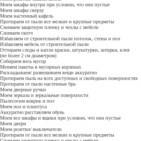
Моем шкафы внутри при условии, что они пустые
Моем шкафы сверху
Моем настенный кафель
Протираем от пыли все мелкие и крупные предметы
Снимаем защитную пленку и чехлы с мебели
Снимаем скотч
Избавляем от строительной пыли потолок, стены и пол
Избавляем мебель от строительной пыли
Оттираем следы и капли краски, штукатурки, затирки, клея
(не более 2 см диаметром)
Собираем весь мусор
Меняем пакеты в мусорных корзинах
Раскладываем/ развешиваем вещи аккуратно
Протираем пыль на всех доступных и свободных поверхностях
Протираем от пыли настенные бра
Моем дверные ручки
Моем зеркала и зеркальные поверхности
Пылесосим коврик и пол
Моем пол и плинтуса
Аккуратно расставляем обувь
Моем все шкафы и ящики при условии, что они пустые
Моем двери
Моем розетки/ выключатели
Протираем от пыли все мелкие и крупные предметы
Снимаем защитную пленку и чехлы с мебели