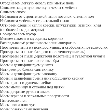
Отодвигаем легкую мебель при мытье пола
Снимаем защитную пленку и чехлы с мебели
Снимаем скотч
Избавляем от строительной пыли потолок, стены и пол
Избавляем мебель от строительной пыли
Оттираем следы и капли краски, штукатурки, затирки, клея
(не более 2 см диаметром)
Собираем весь мусор
Меняем пакеты в мусорных корзинах
Раскладываем/ развешиваем вещи аккуратно
Протираем пыль на всех доступных и свободных поверхностях
Протираем от пыли батарею (полотенцесушитель)
Протираем от пыли держатели полотенец и туалетной бумаги
Протираем от пыли настенные бра
Моем и дезинфицируем унитаз
Натираем до блеска сантехнику
Моем и дезинфицируем раковину
Моем и дезинфицируем ванную/душевую кабину
Моем краны и душевые лейки
Моем мыльницу и стаканы под щетки
Моем дверные ручки и замок
Моем зеркала и зеркальные поверхности
Пылесосим пол
Моем пол и плинтуса
Моем розетки/ выключатели