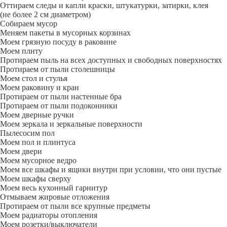
Оттираем следы и капли краски, штукатурки, затирки, клея
(не более 2 см диаметром)
Собираем мусор
Меняем пакеты в мусорных корзинах
Моем грязную посуду в раковине
Моем плиту
Протираем пыль на всех доступных и свободных поверхностях
Протираем от пыли столешницы
Моем стол и стулья
Моем раковину и кран
Протираем от пыли настенные бра
Протираем от пыли подоконники
Моем дверные ручки
Моем зеркала и зеркальные поверхности
Пылесосим пол
Моем пол и плинтуса
Моем двери
Моем мусорное ведро
Моем все шкафы и ящики внутри при условии, что они пустые
Моем шкафы сверху
Моем весь кухонный гарнитур
Отмываем жировые отложения
Протираем от пыли все крупные предметы
Моем радиаторы отопления
Моем розетки/выключатели