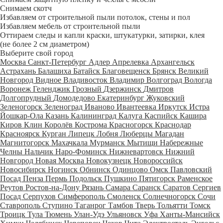
Снимаем скотч
Избавляем от строительной пыли потолок, стены и пол
Избавляем мебель от строительной пыли
Оттираем следы и капли краски, штукатурки, затирки, клея
(не более 2 см диаметром)
Выберите свой город
Москва
Санкт-Петербург
Адлер
Апрелевка
Архангельск
Астрахань
Балашиха
Батайск
Благовещенск
Брянск
Великий
Новгород
Видное
Владивосток
Владимир
Волгоград
Вологда
Воронеж
Геленджик
Грозный
Дзержинск
Дмитров
Долгопрудный
Домодедово
Екатеринбург
Жуковский
Зеленогорск
Зеленоград
Иваново
Ивантеевка
Иркутск
Истра
Йошкар-Ола
Казань
Калининград
Калуга
Каспийск
Кашира
Киров
Клин
Королёв
Кострома
Красногорск
Краснодар
Красноярск
Курган
Липецк
Лобня
Люберцы
Магадан
Магнитогорск
Махачкала
Мурманск
Мытищи
Набережные
Челны
Нальчик
Наро-Фоминск
Нижневартовск
Нижний
Новгород
Новая Москва
Новокузнецк
Новороссийск
Новосибирск
Ногинск
Обнинск
Одинцово
Омск
Павловский
Посад
Пенза
Пермь
Подольск
Пушкино
Пятигорск
Раменское
Реутов
Ростов-на-Дону
Рязань
Самара
Саранск
Саратов
Сергиев
Посад
Серпухов
Симферополь
Смоленск
Солнечногорск
Сочи
Ставрополь
Ступино
Таганрог
Тамбов
Тверь
Тольятти
Томск
Троицк
Тула
Тюмень
Улан-Удэ
Ульяновск
Уфа
Ханты-Мансийск