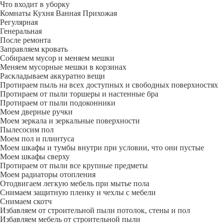
Что входит в уборку
Регу­лярная
Гене­ральная
После ремонта
Заправляем кровать
Собираем мусор и меняем мешки
Меняем мусорные мешки в корзинах
Раскладываем аккуратно вещи
Протираем пыль на всех доступных и свободных поверхностях
Протираем от пыли торшеры и настенные бра
Протираем от пыли подоконники
Моем дверные ручки
Моем зеркала и зеркальные поверхности
Пылесосим пол
Моем пол и плинтуса
Моем шкафы и тумбы внутри при условии, что они пустые
Моем шкафы сверху
Протираем от пыли все крупные предметы
Моем радиаторы отопления
Отодвигаем легкую мебель при мытье пола
Снимаем защитную пленку и чехлы с мебели
Снимаем скотч
Избавляем от строительной пыли потолок, стены и пол
Избавляем мебель от строительной пыли