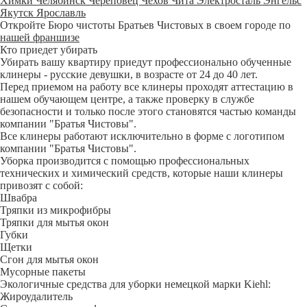
Химки
Челябинск
Череповец
Чехов
Чита
Электросталь
Энгельс
Якутск
Ярославль
Откройте Бюро чистоты Братьев Чистовых в своем городе по
нашей франшизе
Кто приедет убирать
Убирать вашу квартиру приедут профессионально обученные
клинеры - русские девушки, в возрасте от 24 до 40 лет.
Перед приемом на работу все клинеры проходят аттестацию в
нашем обучающем центре, а также проверку в службе
безопасности и только после этого становятся частью команды
компании "Братья Чистовы".
Все клинеры работают исключительно в форме с логотипом
компании "Братья Чистовы".
Уборка производится с помощью профессиональных
технических и химический средств, которые наши клинеры
привозят с собой:
Швабра
Тряпки из микрофибры
Тряпки для мытья окон
Губки
Щетки
Сгон для мытья окон
Мусорные пакеты
Экологичные средства для уборки немецкой марки Kiehl:
Жироудалитель