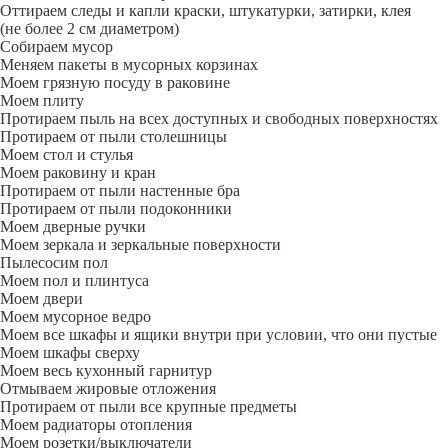
Оттираем следы и капли краски, штукатурки, затирки, клея
(не более 2 см диаметром)
Собираем мусор
Меняем пакеты в мусорных корзинах
Моем грязную посуду в раковине
Моем плиту
Протираем пыль на всех доступных и свободных поверхностях
Протираем от пыли столешницы
Моем стол и стулья
Моем раковину и кран
Протираем от пыли настенные бра
Протираем от пыли подоконники
Моем дверные ручки
Моем зеркала и зеркальные поверхности
Пылесосим пол
Моем пол и плинтуса
Моем двери
Моем мусорное ведро
Моем все шкафы и ящики внутри при условии, что они пустые
Моем шкафы сверху
Моем весь кухонный гарнитур
Отмываем жировые отложения
Протираем от пыли все крупные предметы
Моем радиаторы отопления
Моем розетки/выключатели