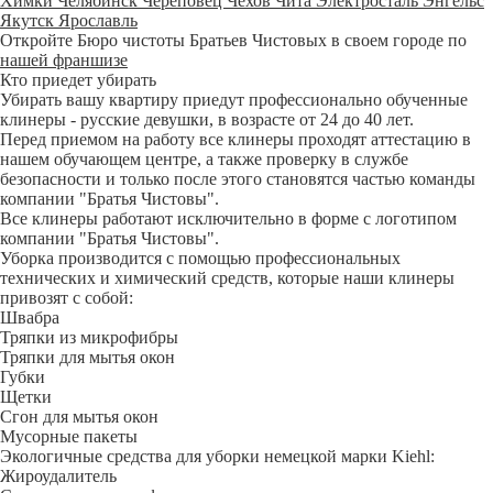
Химки
Челябинск
Череповец
Чехов
Чита
Электросталь
Энгельс
Якутск
Ярославль
Откройте Бюро чистоты Братьев Чистовых в своем городе по
нашей франшизе
Кто приедет убирать
Убирать вашу квартиру приедут профессионально обученные
клинеры - русские девушки, в возрасте от 24 до 40 лет.
Перед приемом на работу все клинеры проходят аттестацию в
нашем обучающем центре, а также проверку в службе
безопасности и только после этого становятся частью команды
компании "Братья Чистовы".
Все клинеры работают исключительно в форме с логотипом
компании "Братья Чистовы".
Уборка производится с помощью профессиональных
технических и химический средств, которые наши клинеры
привозят с собой:
Швабра
Тряпки из микрофибры
Тряпки для мытья окон
Губки
Щетки
Сгон для мытья окон
Мусорные пакеты
Экологичные средства для уборки немецкой марки Kiehl:
Жироудалитель