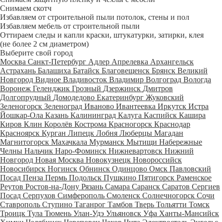
Снимаем скотч
Избавляем от строительной пыли потолок, стены и пол
Избавляем мебель от строительной пыли
Оттираем следы и капли краски, штукатурки, затирки, клея
(не более 2 см диаметром)
Выберите свой город
Москва
Санкт-Петербург
Адлер
Апрелевка
Архангельск
Астрахань
Балашиха
Батайск
Благовещенск
Брянск
Великий
Новгород
Видное
Владивосток
Владимир
Волгоград
Вологда
Воронеж
Геленджик
Грозный
Дзержинск
Дмитров
Долгопрудный
Домодедово
Екатеринбург
Жуковский
Зеленогорск
Зеленоград
Иваново
Ивантеевка
Иркутск
Истра
Йошкар-Ола
Казань
Калининград
Калуга
Каспийск
Кашира
Киров
Клин
Королёв
Кострома
Красногорск
Краснодар
Красноярск
Курган
Липецк
Лобня
Люберцы
Магадан
Магнитогорск
Махачкала
Мурманск
Мытищи
Набережные
Челны
Нальчик
Наро-Фоминск
Нижневартовск
Нижний
Новгород
Новая Москва
Новокузнецк
Новороссийск
Новосибирск
Ногинск
Обнинск
Одинцово
Омск
Павловский
Посад
Пенза
Пермь
Подольск
Пушкино
Пятигорск
Раменское
Реутов
Ростов-на-Дону
Рязань
Самара
Саранск
Саратов
Сергиев
Посад
Серпухов
Симферополь
Смоленск
Солнечногорск
Сочи
Ставрополь
Ступино
Таганрог
Тамбов
Тверь
Тольятти
Томск
Троицк
Тула
Тюмень
Улан-Удэ
Ульяновск
Уфа
Ханты-Мансийск