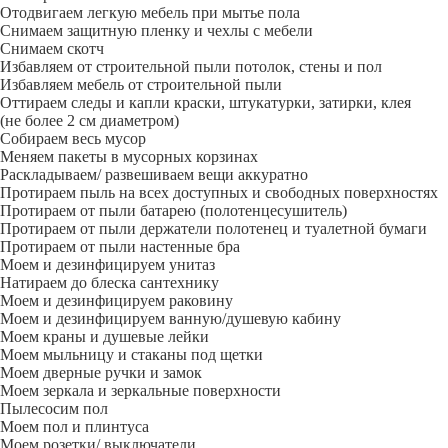
Отодвигаем легкую мебель при мытье пола
Снимаем защитную пленку и чехлы с мебели
Снимаем скотч
Избавляем от строительной пыли потолок, стены и пол
Избавляем мебель от строительной пыли
Оттираем следы и капли краски, штукатурки, затирки, клея
(не более 2 см диаметром)
Собираем весь мусор
Меняем пакеты в мусорных корзинах
Раскладываем/ развешиваем вещи аккуратно
Протираем пыль на всех доступных и свободных поверхностях
Протираем от пыли батарею (полотенцесушитель)
Протираем от пыли держатели полотенец и туалетной бумаги
Протираем от пыли настенные бра
Моем и дезинфицируем унитаз
Натираем до блеска сантехнику
Моем и дезинфицируем раковину
Моем и дезинфицируем ванную/душевую кабину
Моем краны и душевые лейки
Моем мыльницу и стаканы под щетки
Моем дверные ручки и замок
Моем зеркала и зеркальные поверхности
Пылесосим пол
Моем пол и плинтуса
Моем розетки/ выключатели