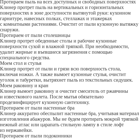
Протираем пыль на всех доступных и свободных поверхностях
Клинер протрет пыль на вертикальных и горизонтальных
поверхностях в зоне доступности вытянутой руки: кухонном
гарнитуре, навесных полках, стеллажах и этажерках
с комнатными растениями. Очистит от пыли кухонную вытяжку
снаружи.
Протираем от пыли столешницы
Клинер протрет обеденные столы и рабочие кухонные
поверхности сухой и влажной тряпкой. При необходимости,
удалит жирные и въевшиеся загрязнения с помощью
специального средства.
Моем стол и стулья
Клинер протрет от пыли и грязи всю поверхность стола,
включая ножки. А также вымоет кухонные стулья, очистит
уголок и табуретки, вытряхнет пыль из текстильных сидушек.
Моем раковину и кран
Клинер вымоет раковину и очистит смеситель от ржавчины
и известкового налета. После мытья обязательно
продезинфицирует кухонную сантехнику.
Протираем от пыли настенные бра
Клинер аккуратно обеспылит настенные бра, учитывая материал
изготовления абажуров. Мы не будем протирать мокрой тряпкой
нежный атлас или царапать стильную лампу в стиле лофт
из нержавейки.
Протираем от пыли подоконники