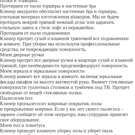
полки и этажерки.
Протираем от пыли торшеры и настенные бра
Клинер аккуратно обеспылит настенные бра и торшеры,
учитывая материал изготовления абажуров. Мы не будем
протирать мокрой тряпкой нежный атлас или царапать
стильную лампу в стиле лофт из нержавейки.
Протираем от пыли подоконники
Клинер протрет сухой и влажной тряпочкой все подоконники
в комнате. При уборке мы используем профессиональные
средства, не повреждающие поверхность.
Моем дверные ручки
Клинер протрет все дверные ручки в квартире сухой и влажной
тряпкой, при необходимости продезинфицирует поверхность.
Моем зеркала и зеркальные поверхности
Клинер вымоет все зеркала в комнате, включая зеркальные
фасады шкафов на высоту вытянутой руки. Вымоет стеклянные
поверхности туалетных столиков и тумбочек под ТВ. Протрет
свободные от вещей стеклянные полки.
Пылесосим пол
Клинер пропылесосит ковровые покрытия, полы
и прикроватные коврики. Если у вас нет своего пылесоса –
заранее сообщите об этом оператору, наш сотрудник привезет
свое оборудование.
Моем пол и плинтуса
Клинер проведет влажную уборку пола и уберет пыль