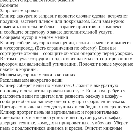
Комнаты
Заправляем кровать
Клинер аккуратно заправит кровать: сложит одеяла, встряхнет
подушки, застелет пледом или покрывалом. Если вам нужно
поменять постельное белье – заранее приготовьте комплект
и сообщите оператору о заказе дополнительной услуги.
Собираем мусор и меняем мешки
Клинер соберет мусор в помещении, сложит в мешки и вынесет
в мусоропровод. (Есть ограничения по объему). Если вы
сортируете отходы – сообщите об этом оператору перед уборкой.
В этом случае сотрудник подготовит пакеты с отсортированным
мусором для дальнейшей утилизации. Положит новые мусорные
пакеты в корзины.
Меняем мусорные мешки в корзинах
Раскладываем аккуратно вещи
Клинер соберет вещи по комнатам. Сложит в аккуратную
стопочку и оставит на кровати или стуле. Если вам требуется
разложить вещи по цветам или развесить одежду в шкафу –
сообщите об этом нашему оператору при оформлении заказа.
Протираем пыль на всех доступных и свободных поверхностях
Клинер протрет пыль на вертикальных и горизонтальных
поверхностях в зоне доступности вытянутой руки: шкафах,
дверцах, технике, комодах и прикроватных тумбочках. Уберет
пыль с подлокотников диванов и кресел. Очистит книжные