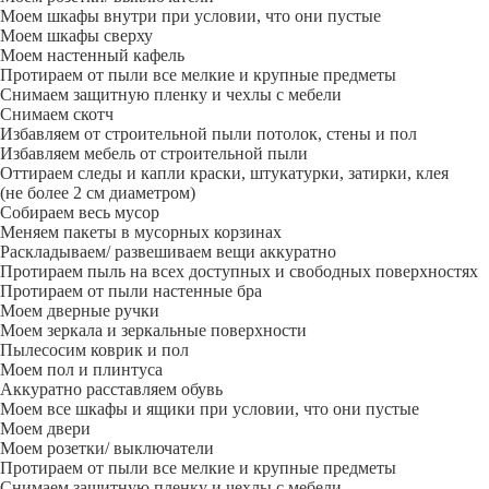
Моем шкафы внутри при условии, что они пустые
Моем шкафы сверху
Моем настенный кафель
Протираем от пыли все мелкие и крупные предметы
Снимаем защитную пленку и чехлы с мебели
Снимаем скотч
Избавляем от строительной пыли потолок, стены и пол
Избавляем мебель от строительной пыли
Оттираем следы и капли краски, штукатурки, затирки, клея
(не более 2 см диаметром)
Собираем весь мусор
Меняем пакеты в мусорных корзинах
Раскладываем/ развешиваем вещи аккуратно
Протираем пыль на всех доступных и свободных поверхностях
Протираем от пыли настенные бра
Моем дверные ручки
Моем зеркала и зеркальные поверхности
Пылесосим коврик и пол
Моем пол и плинтуса
Аккуратно расставляем обувь
Моем все шкафы и ящики при условии, что они пустые
Моем двери
Моем розетки/ выключатели
Протираем от пыли все мелкие и крупные предметы
Снимаем защитную пленку и чехлы с мебели