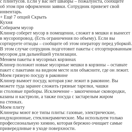
с плинтусов. Если у вас нет швабры – пожалуйста, сообщите
об этом при оформлении заявки. Сотрудник привезет свой
инвентарь.
+ Ещё 7 опций
Скрыть
Кухня
Собираем мусор
Клинер соберет мусор в помещении, сложит в мешки и вынесет
в мусоропровод. (Есть ограничения по объему). Если вы
сортируете отходы – сообщите об этом оператору перед уборкой.
В этом случае сотрудник подготовит пакеты с отсортированным
мусором для дальнейшей утилизации.
Меняем пакеты в мусорных корзинах
Клинер положит новые мусорные мешки в корзины – оставьте
пакет с пакетами на видном месте или объясните, где он лежит.
Моем грязную посуду в раковине
Клинер вымоет посуду, которая уже лежит в раковине. Вы
можете туда заранее сложить грязные тарелки, чашки
и столовые приборы. Исключение – закопченные сковородки,
казаны и кастрюли, а также посуда с застарелым жиром
на стенках.
Моем плиту
Клинеры моют все типы плиты: газовые, электрические,
индукционные, стеклокерамические. Мы используем только
профессиональную химию, которая бережно очищает самые
привередливые в уходе поверхности.