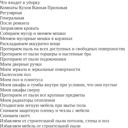
Что входит в уборку
Регу­лярная
Гене­ральная
После ремонта
Заправляем кровать
Собираем мусор и меняем мешки
Меняем мусорные мешки в корзинах
Раскладываем аккуратно вещи
Протираем пыль на всех доступных и свободных поверхностях
Протираем от пыли торшеры и настенные бра
Протираем от пыли подоконники
Моем дверные ручки
Моем зеркала и зеркальные поверхности
Пылесосим пол
Моем пол и плинтуса
Моем шкафы и тумбы внутри при условии, что они пустые
Моем шкафы сверху
Протираем от пыли все крупные предметы
Моем радиаторы отопления
Отодвигаем легкую мебель при мытье пола
Снимаем защитную пленку и чехлы с мебели
Снимаем скотч
Избавляем от строительной пыли потолок, стены и пол
Избавляем мебель от строительной пыли