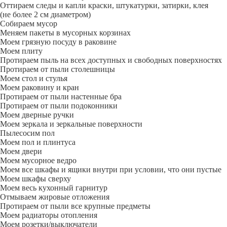
Оттираем следы и капли краски, штукатурки, затирки, клея
(не более 2 см диаметром)
Собираем мусор
Меняем пакеты в мусорных корзинах
Моем грязную посуду в раковине
Моем плиту
Протираем пыль на всех доступных и свободных поверхностях
Протираем от пыли столешницы
Моем стол и стулья
Моем раковину и кран
Протираем от пыли настенные бра
Протираем от пыли подоконники
Моем дверные ручки
Моем зеркала и зеркальные поверхности
Пылесосим пол
Моем пол и плинтуса
Моем двери
Моем мусорное ведро
Моем все шкафы и ящики внутри при условии, что они пустые
Моем шкафы сверху
Моем весь кухонный гарнитур
Отмываем жировые отложения
Протираем от пыли все крупные предметы
Моем радиаторы отопления
Моем розетки/выключатели