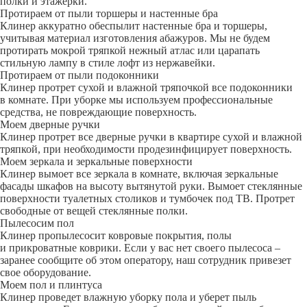
полки и этажерки.
Протираем от пыли торшеры и настенные бра
Клинер аккуратно обеспылит настенные бра и торшеры,
учитывая материал изготовления абажуров. Мы не будем
протирать мокрой тряпкой нежный атлас или царапать
стильную лампу в стиле лофт из нержавейки.
Протираем от пыли подоконники
Клинер протрет сухой и влажной тряпочкой все подоконники
в комнате. При уборке мы используем профессиональные
средства, не повреждающие поверхность.
Моем дверные ручки
Клинер протрет все дверные ручки в квартире сухой и влажной
тряпкой, при необходимости продезинфицирует поверхность.
Моем зеркала и зеркальные поверхности
Клинер вымоет все зеркала в комнате, включая зеркальные
фасады шкафов на высоту вытянутой руки. Вымоет стеклянные
поверхности туалетных столиков и тумбочек под ТВ. Протрет
свободные от вещей стеклянные полки.
Пылесосим пол
Клинер пропылесосит ковровые покрытия, полы
и прикроватные коврики. Если у вас нет своего пылесоса –
заранее сообщите об этом оператору, наш сотрудник привезет
свое оборудование.
Моем пол и плинтуса
Клинер проведет влажную уборку пола и уберет пыль