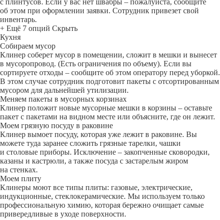
с плинтусов. Если у вас нет швабры – пожалуйста, сообщите
об этом при оформлении заявки. Сотрудник привезет свой
инвентарь.
+ Ещё 7 опций
Скрыть
Кухня
Собираем мусор
Клинер соберет мусор в помещении, сложит в мешки и вынесет
в мусоропровод. (Есть ограничения по объему). Если вы
сортируете отходы – сообщите об этом оператору перед уборкой.
В этом случае сотрудник подготовит пакеты с отсортированным
мусором для дальнейшей утилизации.
Меняем пакеты в мусорных корзинах
Клинер положит новые мусорные мешки в корзины – оставьте
пакет с пакетами на видном месте или объясните, где он лежит.
Моем грязную посуду в раковине
Клинер вымоет посуду, которая уже лежит в раковине. Вы
можете туда заранее сложить грязные тарелки, чашки
и столовые приборы. Исключение – закопченные сковородки,
казаны и кастрюли, а также посуда с застарелым жиром
на стенках.
Моем плиту
Клинеры моют все типы плиты: газовые, электрические,
индукционные, стеклокерамические. Мы используем только
профессиональную химию, которая бережно очищает самые
привередливые в уходе поверхности.