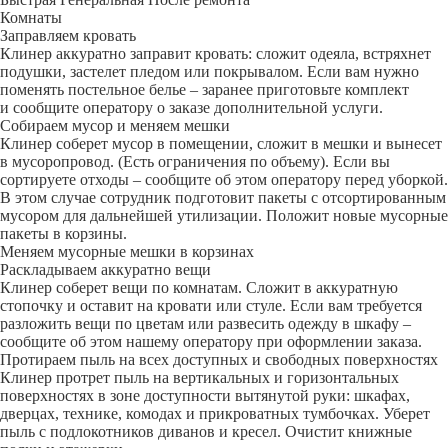
Комнаты
Заправляем кровать
Клинер аккуратно заправит кровать: сложит одеяла, встряхнет
подушки, застелет пледом или покрывалом. Если вам нужно
поменять постельное белье – заранее приготовьте комплект
и сообщите оператору о заказе дополнительной услуги.
Собираем мусор и меняем мешки
Клинер соберет мусор в помещении, сложит в мешки и вынесет
в мусоропровод. (Есть ограничения по объему). Если вы
сортируете отходы – сообщите об этом оператору перед уборкой.
В этом случае сотрудник подготовит пакеты с отсортированным
мусором для дальнейшей утилизации. Положит новые мусорные
пакеты в корзины.
Меняем мусорные мешки в корзинах
Раскладываем аккуратно вещи
Клинер соберет вещи по комнатам. Сложит в аккуратную
стопочку и оставит на кровати или стуле. Если вам требуется
разложить вещи по цветам или развесить одежду в шкафу –
сообщите об этом нашему оператору при оформлении заказа.
Протираем пыль на всех доступных и свободных поверхностях
Клинер протрет пыль на вертикальных и горизонтальных
поверхностях в зоне доступности вытянутой руки: шкафах,
дверцах, технике, комодах и прикроватных тумбочках. Уберет
пыль с подлокотников диванов и кресел. Очистит книжные