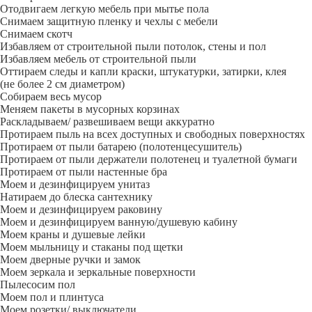
Отодвигаем легкую мебель при мытье пола
Снимаем защитную пленку и чехлы с мебели
Снимаем скотч
Избавляем от строительной пыли потолок, стены и пол
Избавляем мебель от строительной пыли
Оттираем следы и капли краски, штукатурки, затирки, клея
(не более 2 см диаметром)
Собираем весь мусор
Меняем пакеты в мусорных корзинах
Раскладываем/ развешиваем вещи аккуратно
Протираем пыль на всех доступных и свободных поверхностях
Протираем от пыли батарею (полотенцесушитель)
Протираем от пыли держатели полотенец и туалетной бумаги
Протираем от пыли настенные бра
Моем и дезинфицируем унитаз
Натираем до блеска сантехнику
Моем и дезинфицируем раковину
Моем и дезинфицируем ванную/душевую кабину
Моем краны и душевые лейки
Моем мыльницу и стаканы под щетки
Моем дверные ручки и замок
Моем зеркала и зеркальные поверхности
Пылесосим пол
Моем пол и плинтуса
Моем розетки/ выключатели