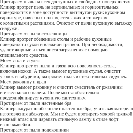
Протираем пыль на всех доступных и свободных поверхностях
Клинер протрет пыль на вертикальных и горизонтальных
поверхностях в зоне доступности вытянутой руки: кухонном
гарнитуре, навесных полках, стеллажах и этажерках
с комнатными растениями. Очистит от пыли кухонную вытяжку
снаружи.
Протираем от пыли столешницы
Клинер протрет обеденные столы и рабочие кухонные
поверхности сухой и влажной тряпкой. При необходимости,
удалит жирные и въевшиеся загрязнения с помощью
специального средства.
Моем стол и стулья
Клинер протрет от пыли и грязи всю поверхность стола,
включая ножки. А также вымоет кухонные стулья, очистит
уголок и табуретки, вытряхнет пыль из текстильных сидушек.
Моем раковину и кран
Клинер вымоет раковину и очистит смеситель от ржавчины
и известкового налета. После мытья обязательно
продезинфицирует кухонную сантехнику.
Протираем от пыли настенные бра
Клинер аккуратно обеспылит настенные бра, учитывая материал
изготовления абажуров. Мы не будем протирать мокрой тряпкой
нежный атлас или царапать стильную лампу в стиле лофт
из нержавейки.
Протираем от пыли подоконники