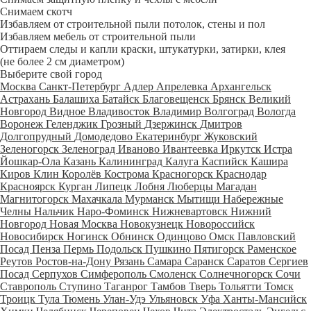
Снимаем скотч
Избавляем от строительной пыли потолок, стены и пол
Избавляем мебель от строительной пыли
Оттираем следы и капли краски, штукатурки, затирки, клея
(не более 2 см диаметром)
Выберите свой город
Москва
Санкт-Петербург
Адлер
Апрелевка
Архангельск
Астрахань
Балашиха
Батайск
Благовещенск
Брянск
Великий
Новгород
Видное
Владивосток
Владимир
Волгоград
Вологда
Воронеж
Геленджик
Грозный
Дзержинск
Дмитров
Долгопрудный
Домодедово
Екатеринбург
Жуковский
Зеленогорск
Зеленоград
Иваново
Ивантеевка
Иркутск
Истра
Йошкар-Ола
Казань
Калининград
Калуга
Каспийск
Кашира
Киров
Клин
Королёв
Кострома
Красногорск
Краснодар
Красноярск
Курган
Липецк
Лобня
Люберцы
Магадан
Магнитогорск
Махачкала
Мурманск
Мытищи
Набережные
Челны
Нальчик
Наро-Фоминск
Нижневартовск
Нижний
Новгород
Новая Москва
Новокузнецк
Новороссийск
Новосибирск
Ногинск
Обнинск
Одинцово
Омск
Павловский
Посад
Пенза
Пермь
Подольск
Пушкино
Пятигорск
Раменское
Реутов
Ростов-на-Дону
Рязань
Самара
Саранск
Саратов
Сергиев
Посад
Серпухов
Симферополь
Смоленск
Солнечногорск
Сочи
Ставрополь
Ступино
Таганрог
Тамбов
Тверь
Тольятти
Томск
Троицк
Тула
Тюмень
Улан-Удэ
Ульяновск
Уфа
Ханты-Мансийск