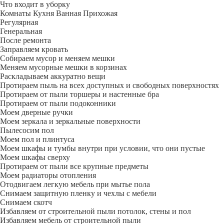
Что входит в уборку
Регу­лярная
Гене­ральная
После ремонта
Заправляем кровать
Собираем мусор и меняем мешки
Меняем мусорные мешки в корзинах
Раскладываем аккуратно вещи
Протираем пыль на всех доступных и свободных поверхностях
Протираем от пыли торшеры и настенные бра
Протираем от пыли подоконники
Моем дверные ручки
Моем зеркала и зеркальные поверхности
Пылесосим пол
Моем пол и плинтуса
Моем шкафы и тумбы внутри при условии, что они пустые
Моем шкафы сверху
Протираем от пыли все крупные предметы
Моем радиаторы отопления
Отодвигаем легкую мебель при мытье пола
Снимаем защитную пленку и чехлы с мебели
Снимаем скотч
Избавляем от строительной пыли потолок, стены и пол
Избавляем мебель от строительной пыли