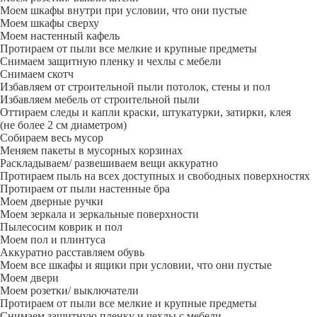
Моем шкафы внутри при условии, что они пустые
Моем шкафы сверху
Моем настенный кафель
Протираем от пыли все мелкие и крупные предметы
Снимаем защитную пленку и чехлы с мебели
Снимаем скотч
Избавляем от строительной пыли потолок, стены и пол
Избавляем мебель от строительной пыли
Оттираем следы и капли краски, штукатурки, затирки, клея
(не более 2 см диаметром)
Собираем весь мусор
Меняем пакеты в мусорных корзинах
Раскладываем/ развешиваем вещи аккуратно
Протираем пыль на всех доступных и свободных поверхностях
Протираем от пыли настенные бра
Моем дверные ручки
Моем зеркала и зеркальные поверхности
Пылесосим коврик и пол
Моем пол и плинтуса
Аккуратно расставляем обувь
Моем все шкафы и ящики при условии, что они пустые
Моем двери
Моем розетки/ выключатели
Протираем от пыли все мелкие и крупные предметы
Снимаем защитную пленку и чехлы с мебели