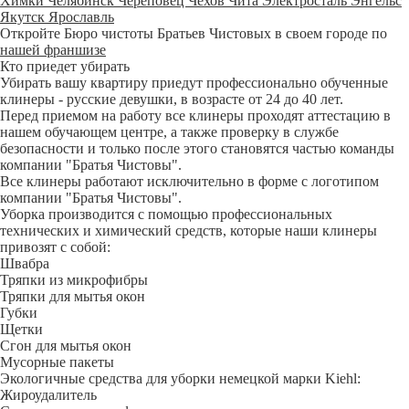
Химки
Челябинск
Череповец
Чехов
Чита
Электросталь
Энгельс
Якутск
Ярославль
Откройте Бюро чистоты Братьев Чистовых в своем городе по
нашей франшизе
Кто приедет убирать
Убирать вашу квартиру приедут профессионально обученные
клинеры - русские девушки, в возрасте от 24 до 40 лет.
Перед приемом на работу все клинеры проходят аттестацию в
нашем обучающем центре, а также проверку в службе
безопасности и только после этого становятся частью команды
компании "Братья Чистовы".
Все клинеры работают исключительно в форме с логотипом
компании "Братья Чистовы".
Уборка производится с помощью профессиональных
технических и химический средств, которые наши клинеры
привозят с собой:
Швабра
Тряпки из микрофибры
Тряпки для мытья окон
Губки
Щетки
Сгон для мытья окон
Мусорные пакеты
Экологичные средства для уборки немецкой марки Kiehl:
Жироудалитель