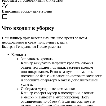
Работаем с проверенными клинерами
Выполним уборку день-в-день
Что входит в уборку
Наш клинер приезжает в назначенное время со всем
необходимым и сразу приступает к делу.
Быстрая
Генеральная
После ремонта
Комнаты
Заправляем кровать
Клинер аккуратно заправит кровать: сложит
одеяла, встряхнет подушки, застелет пледом
или покрывалом. Если вам нужно поменять
постельное белье – заранее приготовьте комплект
и сообщите оператору о заказе дополнительной
услуги.
Собираем мусор и меняем мешки
Клинер соберет мусор в помещении, сложит
в мешки и вынесет в мусоропровод. (Есть
ограничения по объему). Если вы сортируете
отходы – сообщите об этом оператору перед