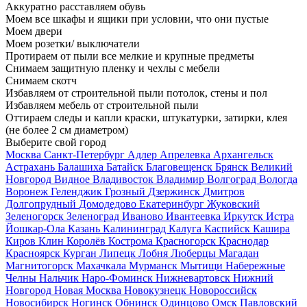
Аккуратно расставляем обувь
Моем все шкафы и ящики при условии, что они пустые
Моем двери
Моем розетки/ выключатели
Протираем от пыли все мелкие и крупные предметы
Снимаем защитную пленку и чехлы с мебели
Снимаем скотч
Избавляем от строительной пыли потолок, стены и пол
Избавляем мебель от строительной пыли
Оттираем следы и капли краски, штукатурки, затирки, клея
(не более 2 см диаметром)
Выберите свой город
Москва
Санкт-Петербург
Адлер
Апрелевка
Архангельск
Астрахань
Балашиха
Батайск
Благовещенск
Брянск
Великий
Новгород
Видное
Владивосток
Владимир
Волгоград
Вологда
Воронеж
Геленджик
Грозный
Дзержинск
Дмитров
Долгопрудный
Домодедово
Екатеринбург
Жуковский
Зеленогорск
Зеленоград
Иваново
Ивантеевка
Иркутск
Истра
Йошкар-Ола
Казань
Калининград
Калуга
Каспийск
Кашира
Киров
Клин
Королёв
Кострома
Красногорск
Краснодар
Красноярск
Курган
Липецк
Лобня
Люберцы
Магадан
Магнитогорск
Махачкала
Мурманск
Мытищи
Набережные
Челны
Нальчик
Наро-Фоминск
Нижневартовск
Нижний
Новгород
Новая Москва
Новокузнецк
Новороссийск
Новосибирск
Ногинск
Обнинск
Одинцово
Омск
Павловский