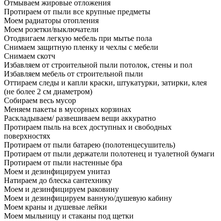
Отмываем жировые отложения
Протираем от пыли все крупные предметы
Моем радиаторы отопления
Моем розетки/выключатели
Отодвигаем легкую мебель при мытье пола
Снимаем защитную пленку и чехлы с мебели
Снимаем скотч
Избавляем от строительной пыли потолок, стены и пол
Избавляем мебель от строительной пыли
Оттираем следы и капли краски, штукатурки, затирки, клея
(не более 2 см диаметром)
Собираем весь мусор
Меняем пакеты в мусорных корзинах
Раскладываем/ развешиваем вещи аккуратно
Протираем пыль на всех доступных и свободных
поверхностях
Протираем от пыли батарею (полотенцесушитель)
Протираем от пыли держатели полотенец и туалетной бумаги
Протираем от пыли настенные бра
Моем и дезинфицируем унитаз
Натираем до блеска сантехнику
Моем и дезинфицируем раковину
Моем и дезинфицируем ванную/душевую кабину
Моем краны и душевые лейки
Моем мыльницу и стаканы под щетки