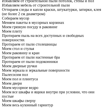
Избавляем от строительной пыли потолок, стены и пол
Избавляем мебель от строительной пыли
Оттираем следы и капли краски, штукатурки, затирки, клея
(не более 2 см диаметром)
Собираем мусор
Меняем пакеты в мусорных корзинах
Моем грязную посуду в раковине
Моем плиту
Протираем пыль на всех доступных и свободных
поверхностях
Протираем от пыли столешницы
Моем стол и стулья
Моем раковину и кран
Протираем от пыли настенные бра
Протираем от пыли подоконники
Моем дверные ручки
Моем зеркала и зеркальные поверхности
Пылесосим пол
Моем пол и плинтуса
Моем двери
Моем мусорное ведро
Моем все шкафы и ящики внутри при условии, что они
пустые
Моем шкафы сверху
Моем весь кухонный гарнитур