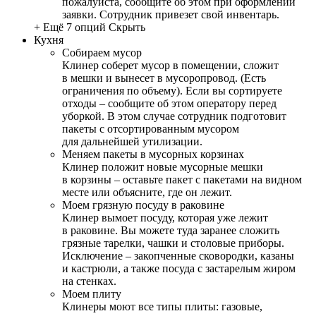
пожалуйста, сообщите об этом при оформлении
заявки. Сотрудник привезет свой инвентарь.
+ Ещё 7 опций
Скрыть
Кухня
Собираем мусор
Клинер соберет мусор в помещении, сложит
в мешки и вынесет в мусоропровод. (Есть
ограничения по объему). Если вы сортируете
отходы – сообщите об этом оператору перед
уборкой. В этом случае сотрудник подготовит
пакеты с отсортированным мусором
для дальнейшей утилизации.
Меняем пакеты в мусорных корзинах
Клинер положит новые мусорные мешки
в корзины – оставьте пакет с пакетами на видном
месте или объясните, где он лежит.
Моем грязную посуду в раковине
Клинер вымоет посуду, которая уже лежит
в раковине. Вы можете туда заранее сложить
грязные тарелки, чашки и столовые приборы.
Исключение – закопченные сковородки, казаны
и кастрюли, а также посуда с застарелым жиром
на стенках.
Моем плиту
Клинеры моют все типы плиты: газовые,