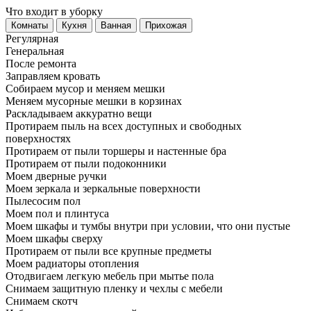
Что входит в уборку
Регу­лярная
Гене­ральная
После ремонта
Заправляем кровать
Собираем мусор и меняем мешки
Меняем мусорные мешки в корзинах
Раскладываем аккуратно вещи
Протираем пыль на всех доступных и свободных
поверхностях
Протираем от пыли торшеры и настенные бра
Протираем от пыли подоконники
Моем дверные ручки
Моем зеркала и зеркальные поверхности
Пылесосим пол
Моем пол и плинтуса
Моем шкафы и тумбы внутри при условии, что они пустые
Моем шкафы сверху
Протираем от пыли все крупные предметы
Моем радиаторы отопления
Отодвигаем легкую мебель при мытье пола
Снимаем защитную пленку и чехлы с мебели
Снимаем скотч