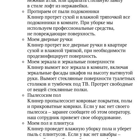
нежный атлас или царапать стильную лампу
в стиле лофт из нержавейки.
Протираем от пыли подоконники
Клинер протрет сухой и влажной тряпочкой все
подоконники в комнате. При уборке мы
используем профессиональные средства,
не повреждающие поверхность.
Моем дверные ручки
Клинер протрет все дверные ручки в квартире
сухой и влажной тряпкой, при необходимости
продезинфицирует поверхность.
Моем зеркала и зеркальные поверхности
Клинер вымоет все зеркала в комнате, включая
зеркальные фасады шкафов на высоту вытянутой
руки. Вымоет стеклянные поверхности туалетных
столиков и тумбочек под ТВ. Протрет свободные
от вещей стеклянные полки.
Пылесосим пол
Клинер пропылесосит ковровые покрытия, полы
и прикроватные коврики. Если у вас нет своего
пылесоса – заранее сообщите об этом оператору,
наш сотрудник привезет свое оборудование.
Моем пол и плинтуса
Клинер проведет влажную уборку пола и уберет
пыль с плинтусов. Если у вас нет швабры –