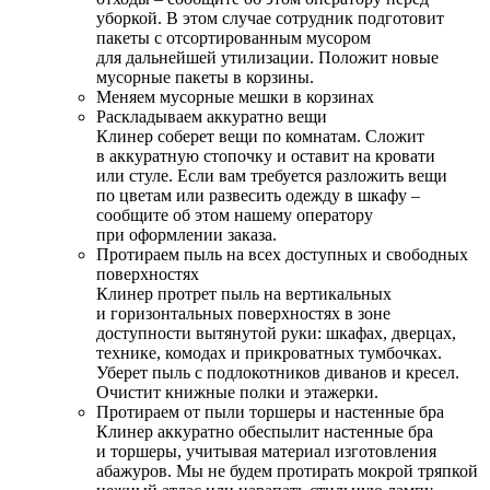
уборкой. В этом случае сотрудник подготовит
пакеты с отсортированным мусором
для дальнейшей утилизации. Положит новые
мусорные пакеты в корзины.
Меняем мусорные мешки в корзинах
Раскладываем аккуратно вещи
Клинер соберет вещи по комнатам. Сложит
в аккуратную стопочку и оставит на кровати
или стуле. Если вам требуется разложить вещи
по цветам или развесить одежду в шкафу –
сообщите об этом нашему оператору
при оформлении заказа.
Протираем пыль на всех доступных и свободных
поверхностях
Клинер протрет пыль на вертикальных
и горизонтальных поверхностях в зоне
доступности вытянутой руки: шкафах, дверцах,
технике, комодах и прикроватных тумбочках.
Уберет пыль с подлокотников диванов и кресел.
Очистит книжные полки и этажерки.
Протираем от пыли торшеры и настенные бра
Клинер аккуратно обеспылит настенные бра
и торшеры, учитывая материал изготовления
абажуров. Мы не будем протирать мокрой тряпкой