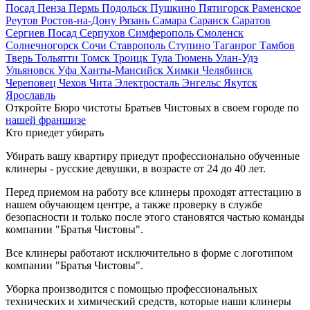
Посад
Пенза
Пермь
Подольск
Пушкино
Пятигорск
Раменское
Реутов
Ростов-на-Дону
Рязань
Самара
Саранск
Саратов
Сергиев Посад
Серпухов
Симферополь
Смоленск
Солнечногорск
Сочи
Ставрополь
Ступино
Таганрог
Тамбов
Тверь
Тольятти
Томск
Троицк
Тула
Тюмень
Улан-Удэ
Ульяновск
Уфа
Ханты-Мансийск
Химки
Челябинск
Череповец
Чехов
Чита
Электросталь
Энгельс
Якутск
Ярославль
Откройте Бюро чистоты Братьев Чистовых в своем городе по
нашей франшизе
Кто приедет убирать
Убирать вашу квартиру приедут профессионально обученные
клинеры - русские девушки, в возрасте от 24 до 40 лет.
Перед приемом на работу все клинеры проходят аттестацию в
нашем обучающем центре, а также проверку в службе
безопасности и только после этого становятся частью команды
компании "Братья Чистовы".
Все клинеры работают исключительно в форме с логотипом
компании "Братья Чистовы".
Уборка производится с помощью профессиональных
технических и химический средств, которые наши клинеры