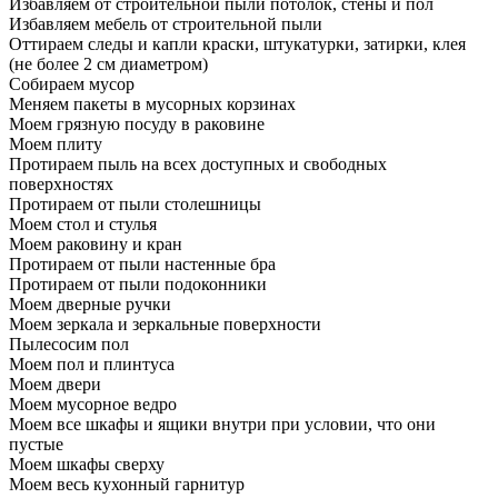
Избавляем от строительной пыли потолок, стены и пол
Избавляем мебель от строительной пыли
Оттираем следы и капли краски, штукатурки, затирки, клея
(не более 2 см диаметром)
Собираем мусор
Меняем пакеты в мусорных корзинах
Моем грязную посуду в раковине
Моем плиту
Протираем пыль на всех доступных и свободных
поверхностях
Протираем от пыли столешницы
Моем стол и стулья
Моем раковину и кран
Протираем от пыли настенные бра
Протираем от пыли подоконники
Моем дверные ручки
Моем зеркала и зеркальные поверхности
Пылесосим пол
Моем пол и плинтуса
Моем двери
Моем мусорное ведро
Моем все шкафы и ящики внутри при условии, что они
пустые
Моем шкафы сверху
Моем весь кухонный гарнитур