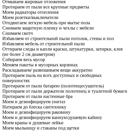
Отмываем жировые отложения
Протираем от пыли все крупные предметы
Моем радиаторы отопления
Моем розетки/выключатели
Отодвигаем легкую мебель при мытье пола
Снимаем защитную пленку и чехлы с мебели
Снимаем скотч
Избавляем от строительной пыли потолок, стены и пол
Избавляем мебель от строительной пыли
Оттираем следы и капли краски, штукатурки, затирки, клея
(не более 2 см диаметром)
Собираем весь мусор
Меняем пакеты в мусорных корзинах
Раскладываем/ развешиваем вещи аккуратно
Протираем пыль на всех доступных и свободных
поверхностях
Протираем от пыли батарею (полотенцесушитель)
Протираем от пыли держатели полотенец и туалетной бумаги
Протираем от пыли настенные бра
Моем и дезинфицируем унитаз
Натираем до блеска сантехнику
Моем и дезинфицируем раковину
Моем и дезинфицируем ванную/душевую кабину
Моем краны и душевые лейки
Моем мыльницу и стаканы под щетки