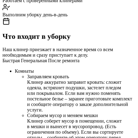
Работаем с проверенными клинерами
Выполним уборку день-в-день
Что входит в уборку
Наш клинер приезжает в назначенное время со всем
необходимым и сразу приступает к делу.
Быстрая
Генеральная
После ремонта
Комнаты
Заправляем кровать
Клинер аккуратно заправит кровать: сложит
одеяла, встряхнет подушки, застелет пледом
или покрывалом. Если вам нужно поменять
постельное белье – заранее приготовьте комплект
и сообщите оператору о заказе дополнительной
услуги.
Собираем мусор и меняем мешки
Клинер соберет мусор в помещении, сложит
в мешки и вынесет в мусоропровод. (Есть
ограничения по объему). Если вы сортируете
отходы – сообщите об этом оператору перед