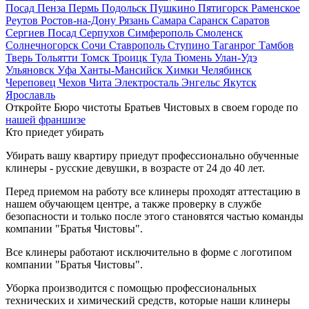
Посад
Пенза
Пермь
Подольск
Пушкино
Пятигорск
Раменское
Реутов
Ростов-на-Дону
Рязань
Самара
Саранск
Саратов
Сергиев Посад
Серпухов
Симферополь
Смоленск
Солнечногорск
Сочи
Ставрополь
Ступино
Таганрог
Тамбов
Тверь
Тольятти
Томск
Троицк
Тула
Тюмень
Улан-Удэ
Ульяновск
Уфа
Ханты-Мансийск
Химки
Челябинск
Череповец
Чехов
Чита
Электросталь
Энгельс
Якутск
Ярославль
Откройте Бюро чистоты Братьев Чистовых в своем городе по
нашей франшизе
Кто приедет убирать
Убирать вашу квартиру приедут профессионально обученные
клинеры - русские девушки, в возрасте от 24 до 40 лет.
Перед приемом на работу все клинеры проходят аттестацию в
нашем обучающем центре, а также проверку в службе
безопасности и только после этого становятся частью команды
компании "Братья Чистовы".
Все клинеры работают исключительно в форме с логотипом
компании "Братья Чистовы".
Уборка производится с помощью профессиональных
технических и химический средств, которые наши клинеры