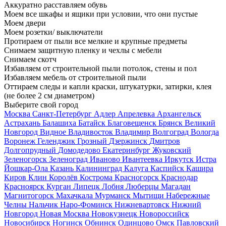
Аккуратно расставляем обувь
Моем все шкафы и ящики при условии, что они пустые
Моем двери
Моем розетки/ выключатели
Протираем от пыли все мелкие и крупные предметы
Снимаем защитную пленку и чехлы с мебели
Снимаем скотч
Избавляем от строительной пыли потолок, стены и пол
Избавляем мебель от строительной пыли
Оттираем следы и капли краски, штукатурки, затирки, клея
(не более 2 см диаметром)
Выберите свой город
Москва
Санкт-Петербург
Адлер
Апрелевка
Архангельск
Астрахань
Балашиха
Батайск
Благовещенск
Брянск
Великий
Новгород
Видное
Владивосток
Владимир
Волгоград
Вологда
Воронеж
Геленджик
Грозный
Дзержинск
Дмитров
Долгопрудный
Домодедово
Екатеринбург
Жуковский
Зеленогорск
Зеленоград
Иваново
Ивантеевка
Иркутск
Истра
Йошкар-Ола
Казань
Калининград
Калуга
Каспийск
Кашира
Киров
Клин
Королёв
Кострома
Красногорск
Краснодар
Красноярск
Курган
Липецк
Лобня
Люберцы
Магадан
Магнитогорск
Махачкала
Мурманск
Мытищи
Набережные
Челны
Нальчик
Наро-Фоминск
Нижневартовск
Нижний
Новгород
Новая Москва
Новокузнецк
Новороссийск
Новосибирск
Ногинск
Обнинск
Одинцово
Омск
Павловский