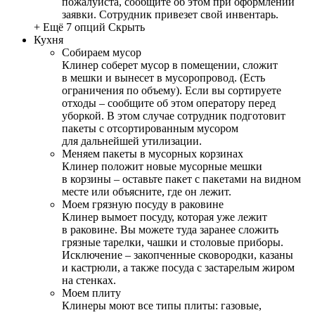
пожалуйста, сообщите об этом при оформлении
заявки. Сотрудник привезет свой инвентарь.
+ Ещё 7 опций
Скрыть
Кухня
Собираем мусор
Клинер соберет мусор в помещении, сложит
в мешки и вынесет в мусоропровод. (Есть
ограничения по объему). Если вы сортируете
отходы – сообщите об этом оператору перед
уборкой. В этом случае сотрудник подготовит
пакеты с отсортированным мусором
для дальнейшей утилизации.
Меняем пакеты в мусорных корзинах
Клинер положит новые мусорные мешки
в корзины – оставьте пакет с пакетами на видном
месте или объясните, где он лежит.
Моем грязную посуду в раковине
Клинер вымоет посуду, которая уже лежит
в раковине. Вы можете туда заранее сложить
грязные тарелки, чашки и столовые приборы.
Исключение – закопченные сковородки, казаны
и кастрюли, а также посуда с застарелым жиром
на стенках.
Моем плиту
Клинеры моют все типы плиты: газовые,