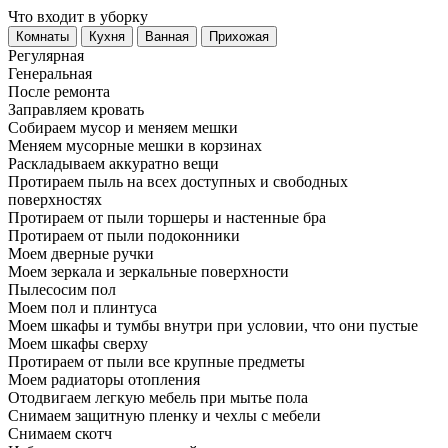
Что входит в уборку
Регу­лярная
Гене­ральная
После ремонта
Заправляем кровать
Собираем мусор и меняем мешки
Меняем мусорные мешки в корзинах
Раскладываем аккуратно вещи
Протираем пыль на всех доступных и свободных
поверхностях
Протираем от пыли торшеры и настенные бра
Протираем от пыли подоконники
Моем дверные ручки
Моем зеркала и зеркальные поверхности
Пылесосим пол
Моем пол и плинтуса
Моем шкафы и тумбы внутри при условии, что они пустые
Моем шкафы сверху
Протираем от пыли все крупные предметы
Моем радиаторы отопления
Отодвигаем легкую мебель при мытье пола
Снимаем защитную пленку и чехлы с мебели
Снимаем скотч