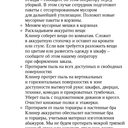
уборкой. В этом случае сотрудник подготовит
пакеты с отсортированным мусором
для дальнейшей утилизации. Положит новые
мусорные пакеты в корзины.
Меняем мусорные мешки в корзинах
Раскладываем аккуратно вещи
Клинер соберет вещи по комнатам. Сложит
в аккуратную стопочку и оставит на кровати
или стуле. Если вам требуется разложить вещи
по цветам или развесить одежду в шкафу –
сообщите об этом нашему оператору
при оформлении заказа.
Протираем пыль на всех доступных и свободных
поверхностях
Клинер протрет пыль на вертикальных
и горизонтальных поверхностях в зоне
доступности вытянутой руки: шкафах, дверцах,
технике, комодах и прикроватных тумбочках.
Уберет пыль с подлокотников диванов и кресел.
Очистит книжные полки и этажерки.
Протираем от пыли торшеры и настенные бра
Клинер аккуратно обеспылит настенные бра
и торшеры, учитывая материал изготовления
абажуров. Мы не будем протирать мокрой тряпкой