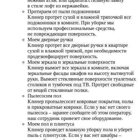
нежный атлас или царапать стильную лампу
в стиле лофт из нержавейки.
Протираем от пыли подоконники
Клинер протрет сухой и влажной тряпочкой все
подоконники в комнате. При уборке мы
используем профессиональные средства,
не повреждающие поверхность.
Моем дверные ручки
Клинер протрет все дверные ручки в квартире
сухой и влажной тряпкой, при необходимости
продезинфицирует поверхность.
Моем зеркала и зеркальные поверхности
Клинер вымоет все зеркала в комнате, включая
зеркальные фасады шкафов на высоту вытянутой
руки. Вымоет стеклянные поверхности туалетных
столиков и тумбочек под ТВ. Протрет свободные
от вещей стеклянные полки.
Пылесосим пол
Клинер пропылесосит ковровые покрытия, полы
и прикроватные коврики. Если у вас нет своего
пылесоса – заранее сообщите об этом оператору,
наш сотрудник привезет свое оборудование.
Моем пол и плинтуса
Клинер проведет влажную уборку пола и уберет
пыль с плинтусов. Если у вас нет швабры –