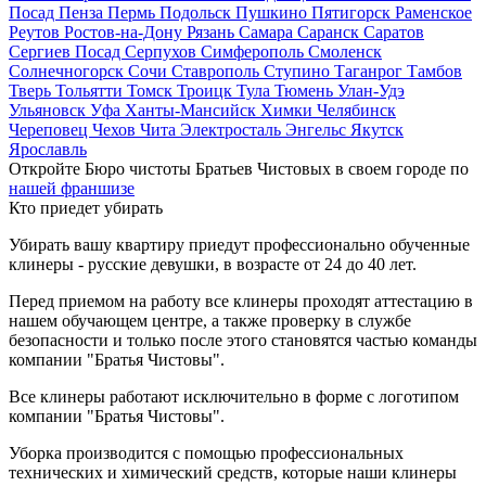
Посад
Пенза
Пермь
Подольск
Пушкино
Пятигорск
Раменское
Реутов
Ростов-на-Дону
Рязань
Самара
Саранск
Саратов
Сергиев Посад
Серпухов
Симферополь
Смоленск
Солнечногорск
Сочи
Ставрополь
Ступино
Таганрог
Тамбов
Тверь
Тольятти
Томск
Троицк
Тула
Тюмень
Улан-Удэ
Ульяновск
Уфа
Ханты-Мансийск
Химки
Челябинск
Череповец
Чехов
Чита
Электросталь
Энгельс
Якутск
Ярославль
Откройте Бюро чистоты Братьев Чистовых в своем городе по
нашей франшизе
Кто приедет убирать
Убирать вашу квартиру приедут профессионально обученные
клинеры - русские девушки, в возрасте от 24 до 40 лет.
Перед приемом на работу все клинеры проходят аттестацию в
нашем обучающем центре, а также проверку в службе
безопасности и только после этого становятся частью команды
компании "Братья Чистовы".
Все клинеры работают исключительно в форме с логотипом
компании "Братья Чистовы".
Уборка производится с помощью профессиональных
технических и химический средств, которые наши клинеры