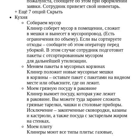
пожалуйста, сообщите об этом при оформлении
заявки. Сотрудник привезет свой инвентарь.
+ Ещё 7 опций
Скрыть
Кухня
Собираем мусор
Клинер соберет мусор в помещении, сложит
в мешки и вынесет в мусоропровод. (Есть
ограничения по объему). Если вы сортируете
отходы – сообщите об этом оператору перед
уборкой. В этом случае сотрудник подготовит
пакеты с отсортированным мусором
для дальнейшей утилизации.
Меняем пакеты в мусорных корзинах
Клинер положит новые мусорные мешки
в корзины – оставьте пакет с пакетами на видном
месте или объясните, где он лежит.
Моем грязную посуду в раковине
Клинер вымоет посуду, которая уже лежит
в раковине. Вы можете туда заранее сложить
грязные тарелки, чашки и столовые приборы.
Исключение – закопченные сковородки, казаны
и кастрюли, а также посуда с застарелым жиром
на стенках.
Моем плиту
Клинеры моют все типы плиты: газовые,