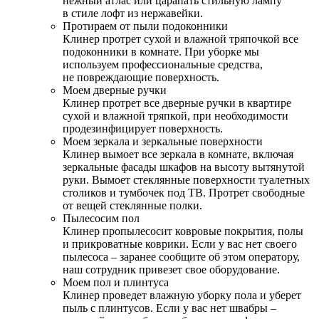
нежный атлас или царапать стильную лампу
в стиле лофт из нержавейки.
Протираем от пыли подоконники
Клинер протрет сухой и влажной тряпочкой все
подоконники в комнате. При уборке мы
используем профессиональные средства,
не повреждающие поверхность.
Моем дверные ручки
Клинер протрет все дверные ручки в квартире
сухой и влажной тряпкой, при необходимости
продезинфицирует поверхность.
Моем зеркала и зеркальные поверхности
Клинер вымоет все зеркала в комнате, включая
зеркальные фасады шкафов на высоту вытянутой
руки. Вымоет стеклянные поверхности туалетных
столиков и тумбочек под ТВ. Протрет свободные
от вещей стеклянные полки.
Пылесосим пол
Клинер пропылесосит ковровые покрытия, полы
и прикроватные коврики. Если у вас нет своего
пылесоса – заранее сообщите об этом оператору,
наш сотрудник привезет свое оборудование.
Моем пол и плинтуса
Клинер проведет влажную уборку пола и уберет
пыль с плинтусов. Если у вас нет швабры –