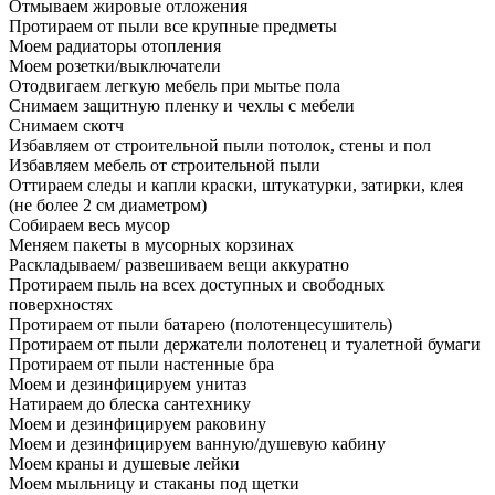
Отмываем жировые отложения
Протираем от пыли все крупные предметы
Моем радиаторы отопления
Моем розетки/выключатели
Отодвигаем легкую мебель при мытье пола
Снимаем защитную пленку и чехлы с мебели
Снимаем скотч
Избавляем от строительной пыли потолок, стены и пол
Избавляем мебель от строительной пыли
Оттираем следы и капли краски, штукатурки, затирки, клея
(не более 2 см диаметром)
Собираем весь мусор
Меняем пакеты в мусорных корзинах
Раскладываем/ развешиваем вещи аккуратно
Протираем пыль на всех доступных и свободных
поверхностях
Протираем от пыли батарею (полотенцесушитель)
Протираем от пыли держатели полотенец и туалетной бумаги
Протираем от пыли настенные бра
Моем и дезинфицируем унитаз
Натираем до блеска сантехнику
Моем и дезинфицируем раковину
Моем и дезинфицируем ванную/душевую кабину
Моем краны и душевые лейки
Моем мыльницу и стаканы под щетки