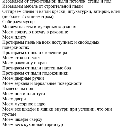
Избавляем от строительной пыли потолок, стены и пол
Избавляем мебель от строительной пыли
Оттираем следы и капли краски, штукатурки, затирки, клея
(не более 2 см диаметром)
Собираем мусор
Меняем пакеты в мусорных корзинах
Моем грязную посуду в раковине
Моем плиту
Протираем пыль на всех доступных и свободных
поверхностях
Протираем от пыли столешницы
Моем стол и стулья
Моем раковину и кран
Протираем от пыли настенные бра
Протираем от пыли подоконники
Моем дверные ручки
Моем зеркала и зеркальные поверхности
Пылесосим пол
Моем пол и плинтуса
Моем двери
Моем мусорное ведро
Моем все шкафы и ящики внутри при условии, что они
пустые
Моем шкафы сверху
Моем весь кухонный гарнитур