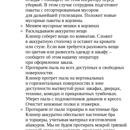
уборкой. В этом случае сотрудник подготовит
пакеты с отсортированным мусором
для дальнейшей утилизации. Положит новые
мусорные пакеты в корзины.
Меняем мусорные мешки в корзинах
Раскладываем аккуратно вещи
Клинер соберет вещи по комнатам. Сложит
в аккуратную стопочку и оставит на кровати
или стуле. Если вам требуется разложить вещи
по цветам или развесить одежду в шкафу –
сообщите об этом нашему оператору
при оформлении заказа.
Протираем пыль на всех доступных и свободных
поверхностях
Клинер протрет пыль на вертикальных
и горизонтальных поверхностях в зоне
доступности вытянутой руки: шкафах, дверцах,
технике, комодах и прикроватных тумбочках.
Уберет пыль с подлокотников диванов и кресел.
Очистит книжные полки и этажерки.
Протираем от пыли торшеры и настенные бра
Клинер аккуратно обеспылит настенные бра
и торшеры, учитывая материал изготовления
абажуров. Мы не будем протирать мокрой тряпкой