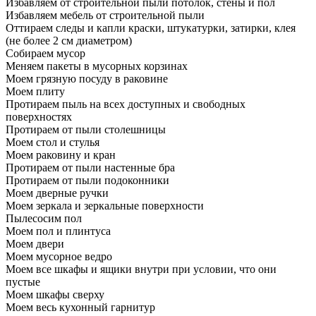
Избавляем от строительной пыли потолок, стены и пол
Избавляем мебель от строительной пыли
Оттираем следы и капли краски, штукатурки, затирки, клея
(не более 2 см диаметром)
Собираем мусор
Меняем пакеты в мусорных корзинах
Моем грязную посуду в раковине
Моем плиту
Протираем пыль на всех доступных и свободных
поверхностях
Протираем от пыли столешницы
Моем стол и стулья
Моем раковину и кран
Протираем от пыли настенные бра
Протираем от пыли подоконники
Моем дверные ручки
Моем зеркала и зеркальные поверхности
Пылесосим пол
Моем пол и плинтуса
Моем двери
Моем мусорное ведро
Моем все шкафы и ящики внутри при условии, что они
пустые
Моем шкафы сверху
Моем весь кухонный гарнитур