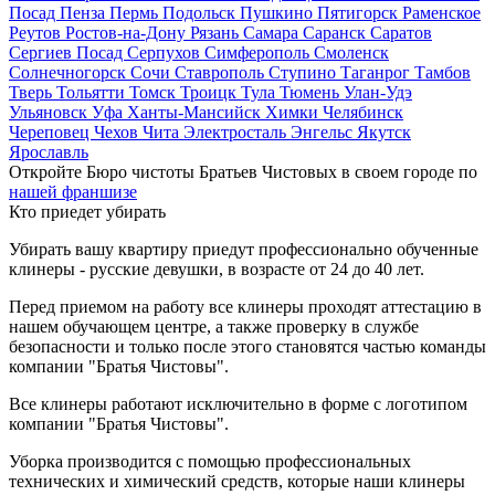
Посад
Пенза
Пермь
Подольск
Пушкино
Пятигорск
Раменское
Реутов
Ростов-на-Дону
Рязань
Самара
Саранск
Саратов
Сергиев Посад
Серпухов
Симферополь
Смоленск
Солнечногорск
Сочи
Ставрополь
Ступино
Таганрог
Тамбов
Тверь
Тольятти
Томск
Троицк
Тула
Тюмень
Улан-Удэ
Ульяновск
Уфа
Ханты-Мансийск
Химки
Челябинск
Череповец
Чехов
Чита
Электросталь
Энгельс
Якутск
Ярославль
Откройте Бюро чистоты Братьев Чистовых в своем городе по
нашей франшизе
Кто приедет убирать
Убирать вашу квартиру приедут профессионально обученные
клинеры - русские девушки, в возрасте от 24 до 40 лет.
Перед приемом на работу все клинеры проходят аттестацию в
нашем обучающем центре, а также проверку в службе
безопасности и только после этого становятся частью команды
компании "Братья Чистовы".
Все клинеры работают исключительно в форме с логотипом
компании "Братья Чистовы".
Уборка производится с помощью профессиональных
технических и химический средств, которые наши клинеры