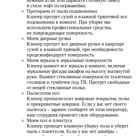
нежный атлас или царапать стильную лампу
в стиле лофт из нержавейки.
Протираем от пыли подоконники
Клинер протрет сухой и влажной тряпочкой все
подоконники в комнате. При уборке мы
используем профессиональные средства,
не повреждающие поверхность.
Моем дверные ручки
Клинер протрет все дверные ручки в квартире
сухой и влажной тряпкой, при необходимости
продезинфицирует поверхность.
Моем зеркала и зеркальные поверхности
Клинер вымоет все зеркала в комнате, включая
зеркальные фасады шкафов на высоту вытянутой
руки. Вымоет стеклянные поверхности туалетных
столиков и тумбочек под ТВ. Протрет свободные
от вещей стеклянные полки.
Пылесосим пол
Клинер пропылесосит ковровые покрытия, полы
и прикроватные коврики. Если у вас нет своего
пылесоса – заранее сообщите об этом оператору,
наш сотрудник привезет свое оборудование.
Моем пол и плинтуса
Клинер проведет влажную уборку пола и уберет
пыль с плинтусов. Если у вас нет швабры –