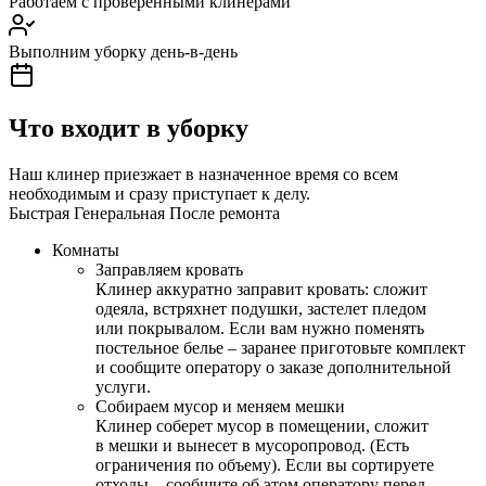
Работаем с проверенными клинерами
Выполним уборку день-в-день
Что входит в уборку
Наш клинер приезжает в назначенное время со всем
необходимым и сразу приступает к делу.
Быстрая
Генеральная
После ремонта
Комнаты
Заправляем кровать
Клинер аккуратно заправит кровать: сложит
одеяла, встряхнет подушки, застелет пледом
или покрывалом. Если вам нужно поменять
постельное белье – заранее приготовьте комплект
и сообщите оператору о заказе дополнительной
услуги.
Собираем мусор и меняем мешки
Клинер соберет мусор в помещении, сложит
в мешки и вынесет в мусоропровод. (Есть
ограничения по объему). Если вы сортируете
отходы – сообщите об этом оператору перед