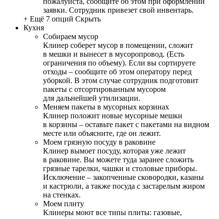
пожалуйста, сообщите об этом при оформлении
заявки. Сотрудник привезет свой инвентарь.
+ Ещё 7 опций
Скрыть
Кухня
Собираем мусор
Клинер соберет мусор в помещении, сложит
в мешки и вынесет в мусоропровод. (Есть
ограничения по объему). Если вы сортируете
отходы – сообщите об этом оператору перед
уборкой. В этом случае сотрудник подготовит
пакеты с отсортированным мусором
для дальнейшей утилизации.
Меняем пакеты в мусорных корзинах
Клинер положит новые мусорные мешки
в корзины – оставьте пакет с пакетами на видном
месте или объясните, где он лежит.
Моем грязную посуду в раковине
Клинер вымоет посуду, которая уже лежит
в раковине. Вы можете туда заранее сложить
грязные тарелки, чашки и столовые приборы.
Исключение – закопченные сковородки, казаны
и кастрюли, а также посуда с застарелым жиром
на стенках.
Моем плиту
Клинеры моют все типы плиты: газовые,