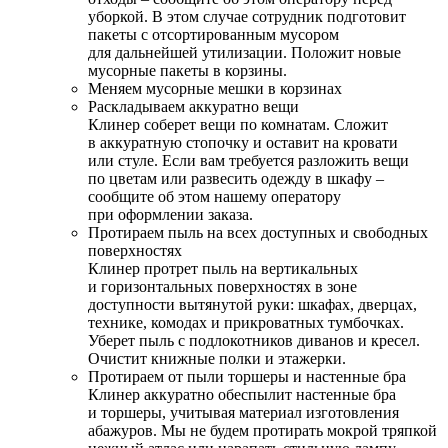
уборкой. В этом случае сотрудник подготовит
пакеты с отсортированным мусором
для дальнейшей утилизации. Положит новые
мусорные пакеты в корзины.
Меняем мусорные мешки в корзинах
Раскладываем аккуратно вещи
Клинер соберет вещи по комнатам. Сложит
в аккуратную стопочку и оставит на кровати
или стуле. Если вам требуется разложить вещи
по цветам или развесить одежду в шкафу –
сообщите об этом нашему оператору
при оформлении заказа.
Протираем пыль на всех доступных и свободных
поверхностях
Клинер протрет пыль на вертикальных
и горизонтальных поверхностях в зоне
доступности вытянутой руки: шкафах, дверцах,
технике, комодах и прикроватных тумбочках.
Уберет пыль с подлокотников диванов и кресел.
Очистит книжные полки и этажерки.
Протираем от пыли торшеры и настенные бра
Клинер аккуратно обеспылит настенные бра
и торшеры, учитывая материал изготовления
абажуров. Мы не будем протирать мокрой тряпкой