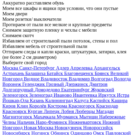
Аккуратно расставляем обувь
Моем все шкафы и ящики при условии, что они пустые
Моем двери
Моем розетки/ выключатели
Протираем от пыли все мелкие и крупные предметы
Снимаем защитную пленку и чехлы с мебели
Снимаем скотч
Избавляем от строительной пыли потолок, стены и пол
Избавляем мебель от строительной пыли
Оттираем следы и капли краски, штукатурки, затирки, клея
(не более 2 см диаметром)
Выберите свой город
Москва
Санкт-Петербург
Адлер
Апрелевка
Архангельск
Астрахань
Балашиха
Батайск
Благовещенск
Брянск
Великий
Новгород
Видное
Владивосток
Владимир
Волгоград
Вологда
Воронеж
Геленджик
Грозный
Дзержинск
Дмитров
Долгопрудный
Домодедово
Екатеринбург
Жуковский
Зеленогорск
Зеленоград
Иваново
Ивантеевка
Иркутск
Истра
Йошкар-Ола
Казань
Калининград
Калуга
Каспийск
Кашира
Киров
Клин
Королёв
Кострома
Красногорск
Краснодар
Красноярск
Курган
Липецк
Лобня
Люберцы
Магадан
Магнитогорск
Махачкала
Мурманск
Мытищи
Набережные
Челны
Нальчик
Наро-Фоминск
Нижневартовск
Нижний
Новгород
Новая Москва
Новокузнецк
Новороссийск
Новосибирск
Ногинск
Обнинск
Одинцово
Омск
Павловский