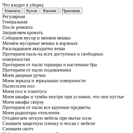
Что входит в уборку
Регу­лярная
Гене­ральная
После ремонта
Заправляем кровать
Собираем мусор и меняем мешки
Меняем мусорные мешки в корзинах
Раскладываем аккуратно вещи
Протираем пыль на всех доступных и свободных
поверхностях
Протираем от пыли торшеры и настенные бра
Протираем от пыли подоконники
Моем дверные ручки
Моем зеркала и зеркальные поверхности
Пылесосим пол
Моем пол и плинтуса
Моем шкафы и тумбы внутри при условии, что они пустые
Моем шкафы сверху
Протираем от пыли все крупные предметы
Моем радиаторы отопления
Отодвигаем легкую мебель при мытье пола
Снимаем защитную пленку и чехлы с мебели
Снимаем скотч