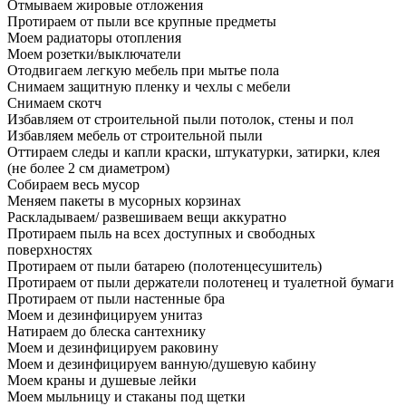
Отмываем жировые отложения
Протираем от пыли все крупные предметы
Моем радиаторы отопления
Моем розетки/выключатели
Отодвигаем легкую мебель при мытье пола
Снимаем защитную пленку и чехлы с мебели
Снимаем скотч
Избавляем от строительной пыли потолок, стены и пол
Избавляем мебель от строительной пыли
Оттираем следы и капли краски, штукатурки, затирки, клея
(не более 2 см диаметром)
Собираем весь мусор
Меняем пакеты в мусорных корзинах
Раскладываем/ развешиваем вещи аккуратно
Протираем пыль на всех доступных и свободных
поверхностях
Протираем от пыли батарею (полотенцесушитель)
Протираем от пыли держатели полотенец и туалетной бумаги
Протираем от пыли настенные бра
Моем и дезинфицируем унитаз
Натираем до блеска сантехнику
Моем и дезинфицируем раковину
Моем и дезинфицируем ванную/душевую кабину
Моем краны и душевые лейки
Моем мыльницу и стаканы под щетки