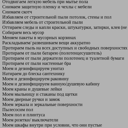
Отодвигаем легкую мебель при мытье пола
Снимаем защитную пленку и чехлы с мебели
Снимаем скотч
Избавляем от строительной пыли потолок, стены и пол
Избавляем мебель от строительной пыли
Оттираем следы и капли краски, штукатурки, затирки, клея (не
Собираем весь мусор
Меняем пакеты в мусорных корзинах
Раскладываем/ развешиваем вещи аккуратно
Протираем пыль на всех доступных и свободных поверхностях
Протираем от пыли батарею (полотенцесушитель)
Протираем от пыли держатели полотенец и туалетной бумаги
Протираем от пыли настенные бра
Моем и дезинфицируем унитаз
Натираем до блеска сантехнику
Моем и дезинфицируем раковину
Моем и дезинфицируем ванную/душевую кабину
Моем краны и душевые лейки
Моем мыльницу и стаканы под щетки
Моем дверные ручки и замок
Моем зеркала и зеркальные поверхности
Пылесосим пол
Моем пол и плинтуса
Моем розетки/ выключатели
Моем шкафы внутри при условии, что они пустые