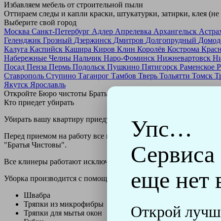
Избавляем мебель от строительной пыли
Оттираем следы и капли краски, штукатурки, затирки, клея (не
Выберите свой город
Москва
Санкт-Петербург
Адлер
Апрелевка
Архангельск
Астра
Геленджик
Грозный
Дзержинск
Дмитров
Долгопрудный
Домод
Калуга
Каспийск
Кашира
Киров
Клин
Королёв
Кострома
Крас
Набережные Челны
Нальчик
Наро-Фоминск
Нижневартовск
Н
Посад
Пенза
Пермь
Подольск
Пушкино
Пятигорск
Раменское
Р
Ставрополь
Ступино
Таганрог
Тамбов
Тверь
Тольятти
Томск
Т
Якутск
Ярославль
Откройте Бюро чистоты Братьев Чистовых в своем городе по
н
Кто приедет убирать
Убирать вашу квартиру приедут профессионально обученные клин
Упс…
Перед приемом на работу все клинеры проходят аттестацию в н
"Братья Чистовы".
Сервиса
Все клинеры работают исключительно в форме с логотипом ко
еще нет 
Уборка производится с помощью профессиональных технически
Швабра
Тряпки из микрофибры
Открой лучш
Тряпки для мытья окон