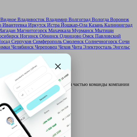
д
Видное
Владивосток
Владимир
Волгоград
Вологда
Воронеж
о
Ивантеевка
Иркутск
Истра
Йошкар-Ола
Казань
Калининград
Магадан
Магнитогорск
Махачкала
Мурманск
Мытищи
осибирск
Ногинск
Обнинск
Одинцово
Омск
Павловский
Посад
Серпухов
Симферополь
Смоленск
Солнечногорск
Сочи
имки
Челябинск
Череповец
Чехов
Чита
Электросталь
Энгельс
и и только после этого становятся частью команды компании
ой: