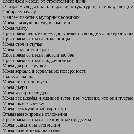
Избавляем мебель от строительной пыли
Оттираем следы и капли краски, штукатурки, затирки, клея (не
Собираем мусор
Меняем пакеты в мусорных корзинах
Моем грязную посуду в раковине
Моем плиту
Протираем пыль на всех доступных и свободных поверхностях
Протираем от пыли столешницы
Моем стол и стулья
Моем раковину и кран
Протираем от пыли настенные бра
Протираем от пыли подоконники
Моем дверные ручки
Моем зеркала и зеркальные поверхности
Пылесосим пол
Моем пол и плинтуса
Моем двери
Моем мусорное ведро
Моем все шкафы и ящики внутри при условии, что они пустые
Моем шкафы сверху
Моем весь кухонный гарнитур
Отмываем жировые отложения
Протираем от пыли все крупные предметы
Моем радиаторы отопления
Моем розетки/выключатели