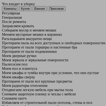
Что входит в уборку
Регу­лярная
Гене­ральная
После ремонта
Заправляем кровать
Собираем мусор и меняем мешки
Меняем мусорные мешки в корзинах
Раскладываем аккуратно вещи
Протираем пыль на всех доступных и свободных поверхностях
Протираем от пыли торшеры и настенные бра
Протираем от пыли подоконники
Моем дверные ручки
Моем зеркала и зеркальные поверхности
Пылесосим пол
Моем пол и плинтуса
Моем шкафы и тумбы внутри при условии, что они пустые
Моем шкафы сверху
Протираем от пыли все крупные предметы
Моем радиаторы отопления
Отодвигаем легкую мебель при мытье пола
Снимаем защитную пленку и чехлы с мебели
Снимаем скотч
Избавляем от строительной пыли потолок, стены и пол