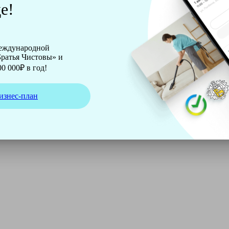
е!
международной
ратья Чистовы» и
0 000₽ в год!
изнес-план
ирмы Soteco, а также утюг, ведро, парогенератор, аппарат д