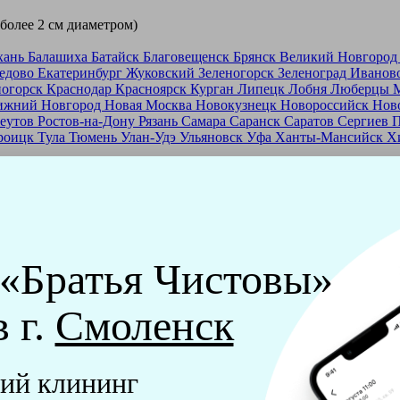
 более 2 см диаметром)
хань
Балашиха
Батайск
Благовещенск
Брянск
Великий Новгоро
едово
Екатеринбург
Жуковский
Зеленогорск
Зеленоград
Иванов
ногорск
Краснодар
Красноярск
Курган
Липецк
Лобня
Люберцы
ижний Новгород
Новая Москва
Новокузнецк
Новороссийск
Нов
еутов
Ростов-на-Дону
Рязань
Самара
Саранск
Саратов
Сергиев 
роицк
Тула
Тюмень
Улан-Удэ
Ульяновск
Уфа
Ханты-Мансийск
Х
ашей франшизе
еры - русские девушки, в возрасте от 24 до 40 лет.
ашем обучающем центре, а также проверку в службе безопасност
 «Братья Чистовы»
мпании "Братья Чистовы".
в г.
Смоленск
х и химический средств, которые наши клинеры привозят с соб
ий клининг