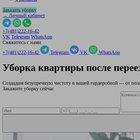
Заказать уборку
→ Личный кабинет
+7(481)222-16-42
VK
Telegram
WhatsApp
Свяжитесь с нами
+7(481)222-16-42
Telegram
VK
WhatsApp
Уборка квартиры после перее
Создадим безупречную чистоту в вашей гардеробной — от пола
Закажите уборку сейчас