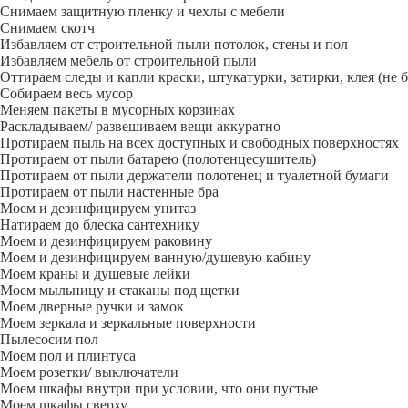
Снимаем защитную пленку и чехлы с мебели
Снимаем скотч
Избавляем от строительной пыли потолок, стены и пол
Избавляем мебель от строительной пыли
Оттираем следы и капли краски, штукатурки, затирки, клея (не 
Собираем весь мусор
Меняем пакеты в мусорных корзинах
Раскладываем/ развешиваем вещи аккуратно
Протираем пыль на всех доступных и свободных поверхностях
Протираем от пыли батарею (полотенцесушитель)
Протираем от пыли держатели полотенец и туалетной бумаги
Протираем от пыли настенные бра
Моем и дезинфицируем унитаз
Натираем до блеска сантехнику
Моем и дезинфицируем раковину
Моем и дезинфицируем ванную/душевую кабину
Моем краны и душевые лейки
Моем мыльницу и стаканы под щетки
Моем дверные ручки и замок
Моем зеркала и зеркальные поверхности
Пылесосим пол
Моем пол и плинтуса
Моем розетки/ выключатели
Моем шкафы внутри при условии, что они пустые
Моем шкафы сверху