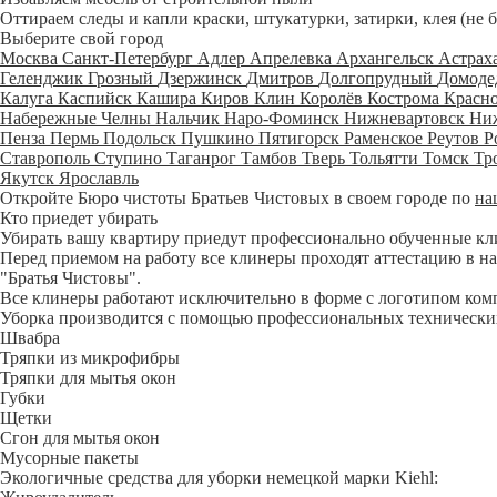
Оттираем следы и капли краски, штукатурки, затирки, клея (не 
Выберите свой город
Москва
Санкт-Петербург
Адлер
Апрелевка
Архангельск
Астрах
Геленджик
Грозный
Дзержинск
Дмитров
Долгопрудный
Домоде
Калуга
Каспийск
Кашира
Киров
Клин
Королёв
Кострома
Красн
Набережные Челны
Нальчик
Наро-Фоминск
Нижневартовск
Ни
Пенза
Пермь
Подольск
Пушкино
Пятигорск
Раменское
Реутов
Р
Ставрополь
Ступино
Таганрог
Тамбов
Тверь
Тольятти
Томск
Тр
Якутск
Ярославль
Откройте Бюро чистоты Братьев Чистовых в своем городе по
на
Кто приедет убирать
Убирать вашу квартиру приедут профессионально обученные клине
Перед приемом на работу все клинеры проходят аттестацию в на
"Братья Чистовы".
Все клинеры работают исключительно в форме с логотипом ком
Уборка производится с помощью профессиональных технических
Швабра
Тряпки из микрофибры
Тряпки для мытья окон
Губки
Щетки
Сгон для мытья окон
Мусорные пакеты
Экологичные средства для уборки немецкой марки Kiehl: