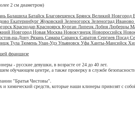
более 2 см диаметром)
ань
Балашиха
Батайск
Благовещенск
Брянск
Великий Новгород
дово
Екатеринбург
Жуковский
Зеленогорск
Зеленоград
Иваново
огорск
Краснодар
Красноярск
Курган
Липецк
Лобня
Люберцы
М
жний Новгород
Новая Москва
Новокузнецк
Новороссийск
Ново
остов-на-Дону
Рязань
Самара
Саранск
Саратов
Сергиев Посад
С
оицк
Тула
Тюмень
Улан-Удэ
Ульяновск
Уфа
Ханты-Мансийск
Хи
шей франшизе
ры - русские девушки, в возрасте от 24 до 40 лет.
шем обучающем центре, а также проверку в службе безопасности
пании "Братья Чистовы".
 и химический средств, которые наши клинеры привозят с собо