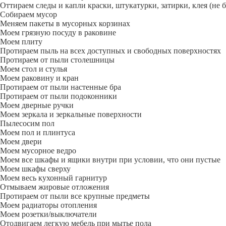
Оттираем следы и капли краски, штукатурки, затирки, клея (не 
Собираем мусор
Меняем пакеты в мусорных корзинах
Моем грязную посуду в раковине
Моем плиту
Протираем пыль на всех доступных и свободных поверхностях
Протираем от пыли столешницы
Моем стол и стулья
Моем раковину и кран
Протираем от пыли настенные бра
Протираем от пыли подоконники
Моем дверные ручки
Моем зеркала и зеркальные поверхности
Пылесосим пол
Моем пол и плинтуса
Моем двери
Моем мусорное ведро
Моем все шкафы и ящики внутри при условии, что они пустые
Моем шкафы сверху
Моем весь кухонный гарнитур
Отмываем жировые отложения
Протираем от пыли все крупные предметы
Моем радиаторы отопления
Моем розетки/выключатели
Отодвигаем легкую мебель при мытье пола