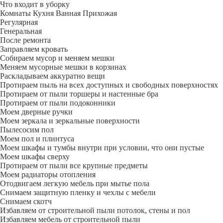
Что входит в уборку
Регу­лярная
Гене­ральная
После ремонта
Заправляем кровать
Собираем мусор и меняем мешки
Меняем мусорные мешки в корзинах
Раскладываем аккуратно вещи
Протираем пыль на всех доступных и свободных поверхностях
Протираем от пыли торшеры и настенные бра
Протираем от пыли подоконники
Моем дверные ручки
Моем зеркала и зеркальные поверхности
Пылесосим пол
Моем пол и плинтуса
Моем шкафы и тумбы внутри при условии, что они пустые
Моем шкафы сверху
Протираем от пыли все крупные предметы
Моем радиаторы отопления
Отодвигаем легкую мебель при мытье пола
Снимаем защитную пленку и чехлы с мебели
Снимаем скотч
Избавляем от строительной пыли потолок, стены и пол
Избавляем мебель от строительной пыли