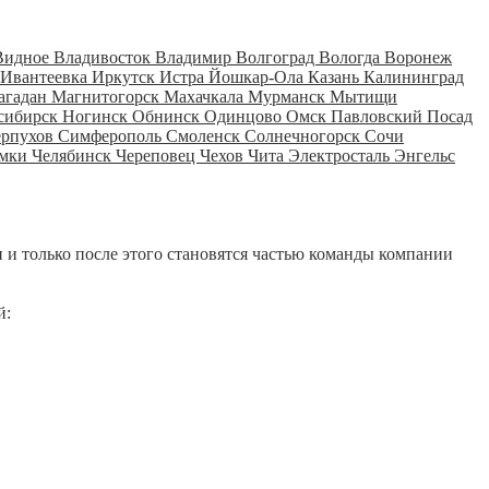
Видное
Владивосток
Владимир
Волгоград
Вологда
Воронеж
Ивантеевка
Иркутск
Истра
Йошкар-Ола
Казань
Калининград
агадан
Магнитогорск
Махачкала
Мурманск
Мытищи
сибирск
Ногинск
Обнинск
Одинцово
Омск
Павловский Посад
ерпухов
Симферополь
Смоленск
Солнечногорск
Сочи
мки
Челябинск
Череповец
Чехов
Чита
Электросталь
Энгельс
 и только после этого становятся частью команды компании
й: