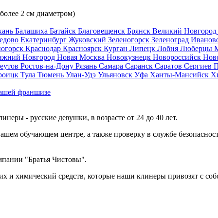
 более 2 см диаметром)
хань
Балашиха
Батайск
Благовещенск
Брянск
Великий Новгоро
едово
Екатеринбург
Жуковский
Зеленогорск
Зеленоград
Иванов
ногорск
Краснодар
Красноярск
Курган
Липецк
Лобня
Люберцы
ижний Новгород
Новая Москва
Новокузнецк
Новороссийск
Нов
еутов
Ростов-на-Дону
Рязань
Самара
Саранск
Саратов
Сергиев 
роицк
Тула
Тюмень
Улан-Удэ
Ульяновск
Уфа
Ханты-Мансийск
Х
ашей франшизе
еры - русские девушки, в возрасте от 24 до 40 лет.
ашем обучающем центре, а также проверку в службе безопасност
мпании "Братья Чистовы".
х и химический средств, которые наши клинеры привозят с соб