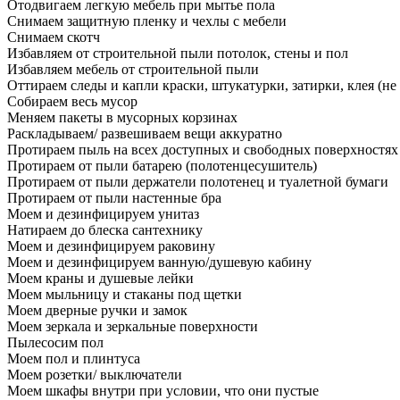
Отодвигаем легкую мебель при мытье пола
Снимаем защитную пленку и чехлы с мебели
Снимаем скотч
Избавляем от строительной пыли потолок, стены и пол
Избавляем мебель от строительной пыли
Оттираем следы и капли краски, штукатурки, затирки, клея (не
Собираем весь мусор
Меняем пакеты в мусорных корзинах
Раскладываем/ развешиваем вещи аккуратно
Протираем пыль на всех доступных и свободных поверхностях
Протираем от пыли батарею (полотенцесушитель)
Протираем от пыли держатели полотенец и туалетной бумаги
Протираем от пыли настенные бра
Моем и дезинфицируем унитаз
Натираем до блеска сантехнику
Моем и дезинфицируем раковину
Моем и дезинфицируем ванную/душевую кабину
Моем краны и душевые лейки
Моем мыльницу и стаканы под щетки
Моем дверные ручки и замок
Моем зеркала и зеркальные поверхности
Пылесосим пол
Моем пол и плинтуса
Моем розетки/ выключатели
Моем шкафы внутри при условии, что они пустые