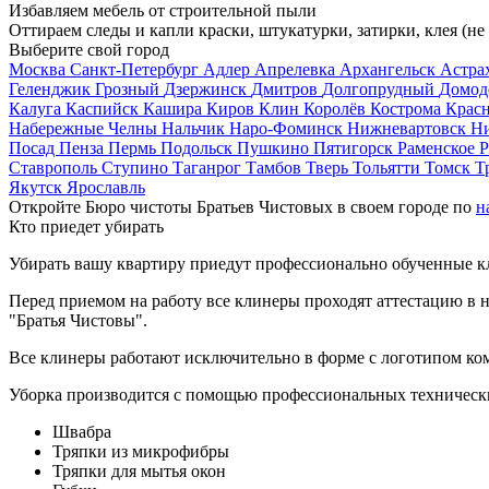
Избавляем мебель от строительной пыли
Оттираем следы и капли краски, штукатурки, затирки, клея (не
Выберите свой город
Москва
Санкт-Петербург
Адлер
Апрелевка
Архангельск
Астра
Геленджик
Грозный
Дзержинск
Дмитров
Долгопрудный
Домод
Калуга
Каспийск
Кашира
Киров
Клин
Королёв
Кострома
Крас
Набережные Челны
Нальчик
Наро-Фоминск
Нижневартовск
Н
Посад
Пенза
Пермь
Подольск
Пушкино
Пятигорск
Раменское
Р
Ставрополь
Ступино
Таганрог
Тамбов
Тверь
Тольятти
Томск
Т
Якутск
Ярославль
Откройте Бюро чистоты Братьев Чистовых в своем городе по
н
Кто приедет убирать
Убирать вашу квартиру приедут профессионально обученные клин
Перед приемом на работу все клинеры проходят аттестацию в н
"Братья Чистовы".
Все клинеры работают исключительно в форме с логотипом ко
Уборка производится с помощью профессиональных технически
Швабра
Тряпки из микрофибры
Тряпки для мытья окон