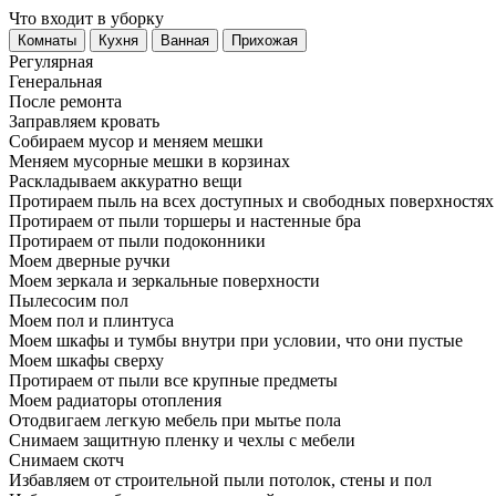
Что входит в уборку
Регу­лярная
Гене­ральная
После ремонта
Заправляем кровать
Собираем мусор и меняем мешки
Меняем мусорные мешки в корзинах
Раскладываем аккуратно вещи
Протираем пыль на всех доступных и свободных поверхностях
Протираем от пыли торшеры и настенные бра
Протираем от пыли подоконники
Моем дверные ручки
Моем зеркала и зеркальные поверхности
Пылесосим пол
Моем пол и плинтуса
Моем шкафы и тумбы внутри при условии, что они пустые
Моем шкафы сверху
Протираем от пыли все крупные предметы
Моем радиаторы отопления
Отодвигаем легкую мебель при мытье пола
Снимаем защитную пленку и чехлы с мебели
Снимаем скотч
Избавляем от строительной пыли потолок, стены и пол