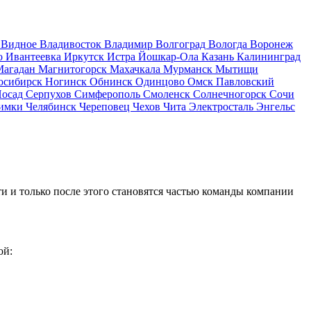
д
Видное
Владивосток
Владимир
Волгоград
Вологда
Воронеж
о
Ивантеевка
Иркутск
Истра
Йошкар-Ола
Казань
Калининград
Магадан
Магнитогорск
Махачкала
Мурманск
Мытищи
осибирск
Ногинск
Обнинск
Одинцово
Омск
Павловский
Посад
Серпухов
Симферополь
Смоленск
Солнечногорск
Сочи
имки
Челябинск
Череповец
Чехов
Чита
Электросталь
Энгельс
и и только после этого становятся частью команды компании
ой: