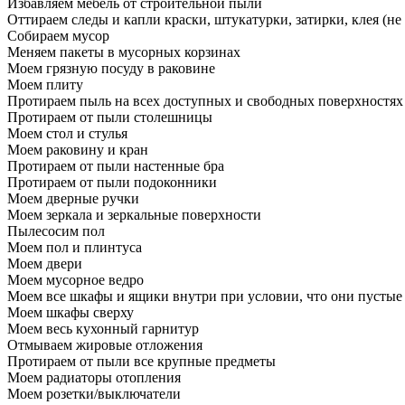
Избавляем мебель от строительной пыли
Оттираем следы и капли краски, штукатурки, затирки, клея (не
Собираем мусор
Меняем пакеты в мусорных корзинах
Моем грязную посуду в раковине
Моем плиту
Протираем пыль на всех доступных и свободных поверхностях
Протираем от пыли столешницы
Моем стол и стулья
Моем раковину и кран
Протираем от пыли настенные бра
Протираем от пыли подоконники
Моем дверные ручки
Моем зеркала и зеркальные поверхности
Пылесосим пол
Моем пол и плинтуса
Моем двери
Моем мусорное ведро
Моем все шкафы и ящики внутри при условии, что они пустые
Моем шкафы сверху
Моем весь кухонный гарнитур
Отмываем жировые отложения
Протираем от пыли все крупные предметы
Моем радиаторы отопления
Моем розетки/выключатели