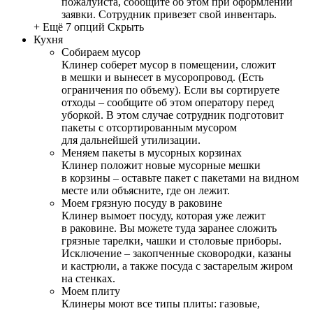
пожалуйста, сообщите об этом при оформлении
заявки. Сотрудник привезет свой инвентарь.
+ Ещё 7 опций
Скрыть
Кухня
Собираем мусор
Клинер соберет мусор в помещении, сложит
в мешки и вынесет в мусоропровод. (Есть
ограничения по объему). Если вы сортируете
отходы – сообщите об этом оператору перед
уборкой. В этом случае сотрудник подготовит
пакеты с отсортированным мусором
для дальнейшей утилизации.
Меняем пакеты в мусорных корзинах
Клинер положит новые мусорные мешки
в корзины – оставьте пакет с пакетами на видном
месте или объясните, где он лежит.
Моем грязную посуду в раковине
Клинер вымоет посуду, которая уже лежит
в раковине. Вы можете туда заранее сложить
грязные тарелки, чашки и столовые приборы.
Исключение – закопченные сковородки, казаны
и кастрюли, а также посуда с застарелым жиром
на стенках.
Моем плиту
Клинеры моют все типы плиты: газовые,