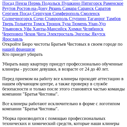
Посад
Пенза
Пермь
Подольск
Пушкино
Пятигорск
Раменское
Реутов
Ростов-на-Дону
Рязань
Самара
Саранск
Саратов
Сергиев Посад
Серпухов
Симферополь
Смоленск
Солнечногорск
Сочи
Ставрополь
Ступино
Таганрог
Тамбов
Тверь
Тольятти
Томск
Троицк
Тула
Тюмень
Улан-Удэ
Ульяновск
Уфа
Ханты-Мансийск
Химки
Челябинск
Череповец
Чехов
Чита
Электросталь
Энгельс
Якутск
Ярославль
Откройте Бюро чистоты Братьев Чистовых в своем городе по
нашей франшизе
Кто приедет убирать
Убирать вашу квартиру приедут профессионально обученные
клинеры - русские девушки, в возрасте от 24 до 40 лет.
Перед приемом на работу все клинеры проходят аттестацию в
нашем обучающем центре, а также проверку в службе
безопасности и только после этого становятся частью команды
компании "Братья Чистовы".
Все клинеры работают исключительно в форме с логотипом
компании "Братья Чистовы".
Уборка производится с помощью профессиональных
технических и химический средств, которые наши клинеры