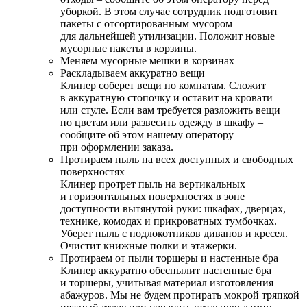
уборкой. В этом случае сотрудник подготовит
пакеты с отсортированным мусором
для дальнейшей утилизации. Положит новые
мусорные пакеты в корзины.
Меняем мусорные мешки в корзинах
Раскладываем аккуратно вещи
Клинер соберет вещи по комнатам. Сложит
в аккуратную стопочку и оставит на кровати
или стуле. Если вам требуется разложить вещи
по цветам или развесить одежду в шкафу –
сообщите об этом нашему оператору
при оформлении заказа.
Протираем пыль на всех доступных и свободных
поверхностях
Клинер протрет пыль на вертикальных
и горизонтальных поверхностях в зоне
доступности вытянутой руки: шкафах, дверцах,
технике, комодах и прикроватных тумбочках.
Уберет пыль с подлокотников диванов и кресел.
Очистит книжные полки и этажерки.
Протираем от пыли торшеры и настенные бра
Клинер аккуратно обеспылит настенные бра
и торшеры, учитывая материал изготовления
абажуров. Мы не будем протирать мокрой тряпкой