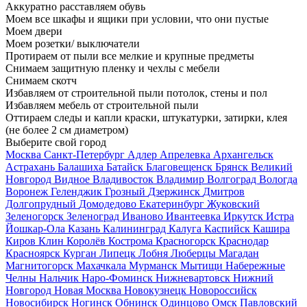
Аккуратно расставляем обувь
Моем все шкафы и ящики при условии, что они пустые
Моем двери
Моем розетки/ выключатели
Протираем от пыли все мелкие и крупные предметы
Снимаем защитную пленку и чехлы с мебели
Снимаем скотч
Избавляем от строительной пыли потолок, стены и пол
Избавляем мебель от строительной пыли
Оттираем следы и капли краски, штукатурки, затирки, клея
(не более 2 см диаметром)
Выберите свой город
Москва
Санкт-Петербург
Адлер
Апрелевка
Архангельск
Астрахань
Балашиха
Батайск
Благовещенск
Брянск
Великий
Новгород
Видное
Владивосток
Владимир
Волгоград
Вологда
Воронеж
Геленджик
Грозный
Дзержинск
Дмитров
Долгопрудный
Домодедово
Екатеринбург
Жуковский
Зеленогорск
Зеленоград
Иваново
Ивантеевка
Иркутск
Истра
Йошкар-Ола
Казань
Калининград
Калуга
Каспийск
Кашира
Киров
Клин
Королёв
Кострома
Красногорск
Краснодар
Красноярск
Курган
Липецк
Лобня
Люберцы
Магадан
Магнитогорск
Махачкала
Мурманск
Мытищи
Набережные
Челны
Нальчик
Наро-Фоминск
Нижневартовск
Нижний
Новгород
Новая Москва
Новокузнецк
Новороссийск
Новосибирск
Ногинск
Обнинск
Одинцово
Омск
Павловский