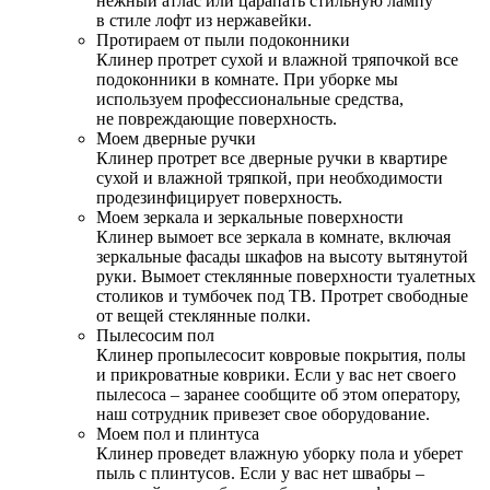
нежный атлас или царапать стильную лампу
в стиле лофт из нержавейки.
Протираем от пыли подоконники
Клинер протрет сухой и влажной тряпочкой все
подоконники в комнате. При уборке мы
используем профессиональные средства,
не повреждающие поверхность.
Моем дверные ручки
Клинер протрет все дверные ручки в квартире
сухой и влажной тряпкой, при необходимости
продезинфицирует поверхность.
Моем зеркала и зеркальные поверхности
Клинер вымоет все зеркала в комнате, включая
зеркальные фасады шкафов на высоту вытянутой
руки. Вымоет стеклянные поверхности туалетных
столиков и тумбочек под ТВ. Протрет свободные
от вещей стеклянные полки.
Пылесосим пол
Клинер пропылесосит ковровые покрытия, полы
и прикроватные коврики. Если у вас нет своего
пылесоса – заранее сообщите об этом оператору,
наш сотрудник привезет свое оборудование.
Моем пол и плинтуса
Клинер проведет влажную уборку пола и уберет
пыль с плинтусов. Если у вас нет швабры –