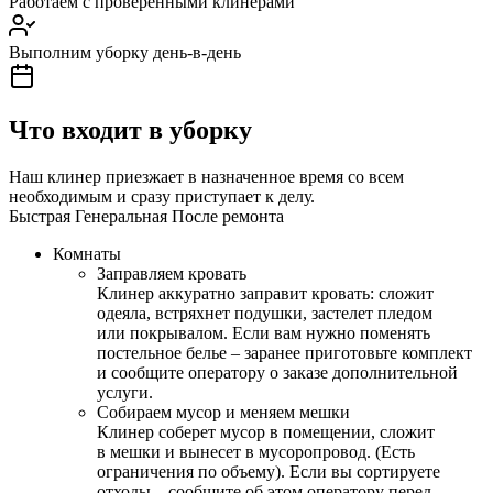
Работаем с проверенными клинерами
Выполним уборку день-в-день
Что входит в уборку
Наш клинер приезжает в назначенное время со всем
необходимым и сразу приступает к делу.
Быстрая
Генеральная
После ремонта
Комнаты
Заправляем кровать
Клинер аккуратно заправит кровать: сложит
одеяла, встряхнет подушки, застелет пледом
или покрывалом. Если вам нужно поменять
постельное белье – заранее приготовьте комплект
и сообщите оператору о заказе дополнительной
услуги.
Собираем мусор и меняем мешки
Клинер соберет мусор в помещении, сложит
в мешки и вынесет в мусоропровод. (Есть
ограничения по объему). Если вы сортируете
отходы – сообщите об этом оператору перед