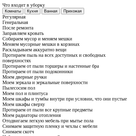
Что входит в уборку
Регу­лярная
Гене­ральная
После ремонта
Заправляем кровать
Собираем мусор и меняем мешки
Меняем мусорные мешки в корзинах
Раскладываем аккуратно вещи
Протираем пыль на всех доступных и свободных
поверхностях
Протираем от пыли торшеры и настенные бра
Протираем от пыли подоконники
Моем дверные ручки
Моем зеркала и зеркальные поверхности
Пылесосим пол
Моем пол и плинтуса
Моем шкафы и тумбы внутри при условии, что они пустые
Моем шкафы сверху
Протираем от пыли все крупные предметы
Моем радиаторы отопления
Отодвигаем легкую мебель при мытье пола
Снимаем защитную пленку и чехлы с мебели
Снимаем скотч