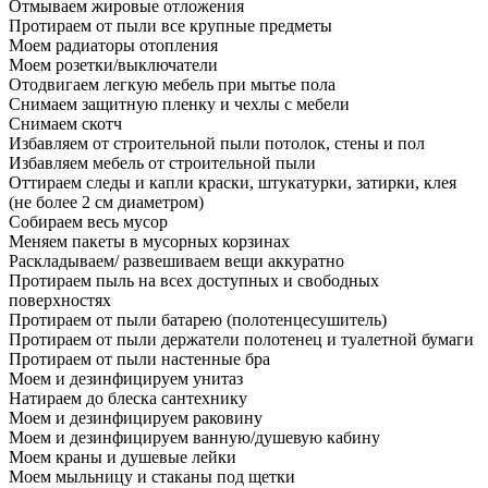
Отмываем жировые отложения
Протираем от пыли все крупные предметы
Моем радиаторы отопления
Моем розетки/выключатели
Отодвигаем легкую мебель при мытье пола
Снимаем защитную пленку и чехлы с мебели
Снимаем скотч
Избавляем от строительной пыли потолок, стены и пол
Избавляем мебель от строительной пыли
Оттираем следы и капли краски, штукатурки, затирки, клея
(не более 2 см диаметром)
Собираем весь мусор
Меняем пакеты в мусорных корзинах
Раскладываем/ развешиваем вещи аккуратно
Протираем пыль на всех доступных и свободных
поверхностях
Протираем от пыли батарею (полотенцесушитель)
Протираем от пыли держатели полотенец и туалетной бумаги
Протираем от пыли настенные бра
Моем и дезинфицируем унитаз
Натираем до блеска сантехнику
Моем и дезинфицируем раковину
Моем и дезинфицируем ванную/душевую кабину
Моем краны и душевые лейки
Моем мыльницу и стаканы под щетки