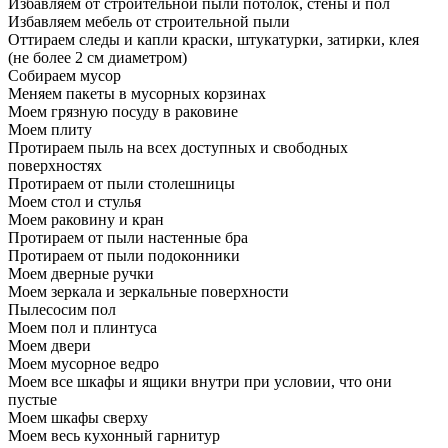
Избавляем от строительной пыли потолок, стены и пол
Избавляем мебель от строительной пыли
Оттираем следы и капли краски, штукатурки, затирки, клея
(не более 2 см диаметром)
Собираем мусор
Меняем пакеты в мусорных корзинах
Моем грязную посуду в раковине
Моем плиту
Протираем пыль на всех доступных и свободных
поверхностях
Протираем от пыли столешницы
Моем стол и стулья
Моем раковину и кран
Протираем от пыли настенные бра
Протираем от пыли подоконники
Моем дверные ручки
Моем зеркала и зеркальные поверхности
Пылесосим пол
Моем пол и плинтуса
Моем двери
Моем мусорное ведро
Моем все шкафы и ящики внутри при условии, что они
пустые
Моем шкафы сверху
Моем весь кухонный гарнитур