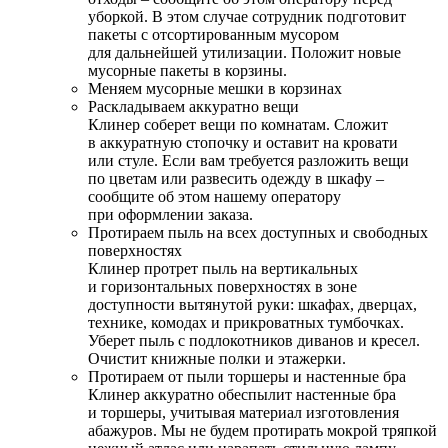
уборкой. В этом случае сотрудник подготовит
пакеты с отсортированным мусором
для дальнейшей утилизации. Положит новые
мусорные пакеты в корзины.
Меняем мусорные мешки в корзинах
Раскладываем аккуратно вещи
Клинер соберет вещи по комнатам. Сложит
в аккуратную стопочку и оставит на кровати
или стуле. Если вам требуется разложить вещи
по цветам или развесить одежду в шкафу –
сообщите об этом нашему оператору
при оформлении заказа.
Протираем пыль на всех доступных и свободных
поверхностях
Клинер протрет пыль на вертикальных
и горизонтальных поверхностях в зоне
доступности вытянутой руки: шкафах, дверцах,
технике, комодах и прикроватных тумбочках.
Уберет пыль с подлокотников диванов и кресел.
Очистит книжные полки и этажерки.
Протираем от пыли торшеры и настенные бра
Клинер аккуратно обеспылит настенные бра
и торшеры, учитывая материал изготовления
абажуров. Мы не будем протирать мокрой тряпкой