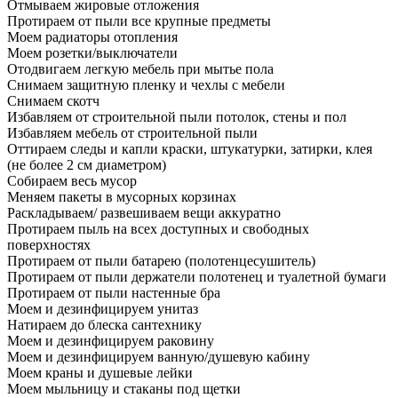
Отмываем жировые отложения
Протираем от пыли все крупные предметы
Моем радиаторы отопления
Моем розетки/выключатели
Отодвигаем легкую мебель при мытье пола
Снимаем защитную пленку и чехлы с мебели
Снимаем скотч
Избавляем от строительной пыли потолок, стены и пол
Избавляем мебель от строительной пыли
Оттираем следы и капли краски, штукатурки, затирки, клея
(не более 2 см диаметром)
Собираем весь мусор
Меняем пакеты в мусорных корзинах
Раскладываем/ развешиваем вещи аккуратно
Протираем пыль на всех доступных и свободных
поверхностях
Протираем от пыли батарею (полотенцесушитель)
Протираем от пыли держатели полотенец и туалетной бумаги
Протираем от пыли настенные бра
Моем и дезинфицируем унитаз
Натираем до блеска сантехнику
Моем и дезинфицируем раковину
Моем и дезинфицируем ванную/душевую кабину
Моем краны и душевые лейки
Моем мыльницу и стаканы под щетки