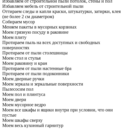
Избавляем от строительной пыли потолок, стены и пол
Избавляем мебель от строительной пыли
Оттираем следы и капли краски, штукатурки, затирки, клея
(не более 2 см диаметром)
Собираем мусор
Меняем пакеты в мусорных корзинах
Моем грязную посуду в раковине
Моем плиту
Протираем пыль на всех доступных и свободных
поверхностях
Протираем от пыли столешницы
Моем стол и стулья
Моем раковину и кран
Протираем от пыли настенные бра
Протираем от пыли подоконники
Моем дверные ручки
Моем зеркала и зеркальные поверхности
Пылесосим пол
Моем пол и плинтуса
Моем двери
Моем мусорное ведро
Моем все шкафы и ящики внутри при условии, что они
пустые
Моем шкафы сверху
Моем весь кухонный гарнитур