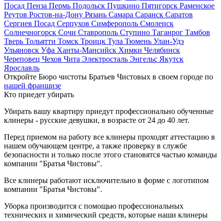
Посад
Пенза
Пермь
Подольск
Пушкино
Пятигорск
Раменское
Реутов
Ростов-на-Дону
Рязань
Самара
Саранск
Саратов
Сергиев Посад
Серпухов
Симферополь
Смоленск
Солнечногорск
Сочи
Ставрополь
Ступино
Таганрог
Тамбов
Тверь
Тольятти
Томск
Троицк
Тула
Тюмень
Улан-Удэ
Ульяновск
Уфа
Ханты-Мансийск
Химки
Челябинск
Череповец
Чехов
Чита
Электросталь
Энгельс
Якутск
Ярославль
Откройте Бюро чистоты Братьев Чистовых в своем городе по
нашей франшизе
Кто приедет убирать
Убирать вашу квартиру приедут профессионально обученные
клинеры - русские девушки, в возрасте от 24 до 40 лет.
Перед приемом на работу все клинеры проходят аттестацию в
нашем обучающем центре, а также проверку в службе
безопасности и только после этого становятся частью команды
компании "Братья Чистовы".
Все клинеры работают исключительно в форме с логотипом
компании "Братья Чистовы".
Уборка производится с помощью профессиональных
технических и химический средств, которые наши клинеры