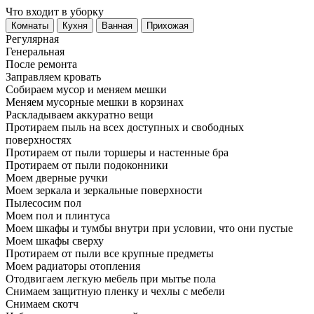
Что входит в уборку
Регу­лярная
Гене­ральная
После ремонта
Заправляем кровать
Собираем мусор и меняем мешки
Меняем мусорные мешки в корзинах
Раскладываем аккуратно вещи
Протираем пыль на всех доступных и свободных
поверхностях
Протираем от пыли торшеры и настенные бра
Протираем от пыли подоконники
Моем дверные ручки
Моем зеркала и зеркальные поверхности
Пылесосим пол
Моем пол и плинтуса
Моем шкафы и тумбы внутри при условии, что они пустые
Моем шкафы сверху
Протираем от пыли все крупные предметы
Моем радиаторы отопления
Отодвигаем легкую мебель при мытье пола
Снимаем защитную пленку и чехлы с мебели
Снимаем скотч