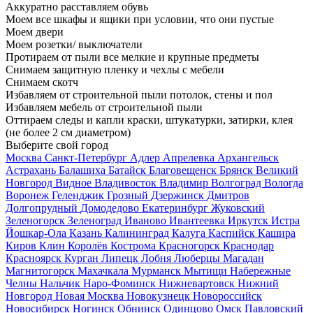
Аккуратно расставляем обувь
Моем все шкафы и ящики при условии, что они пустые
Моем двери
Моем розетки/ выключатели
Протираем от пыли все мелкие и крупные предметы
Снимаем защитную пленку и чехлы с мебели
Снимаем скотч
Избавляем от строительной пыли потолок, стены и пол
Избавляем мебель от строительной пыли
Оттираем следы и капли краски, штукатурки, затирки, клея
(не более 2 см диаметром)
Выберите свой город
Москва
Санкт-Петербург
Адлер
Апрелевка
Архангельск
Астрахань
Балашиха
Батайск
Благовещенск
Брянск
Великий
Новгород
Видное
Владивосток
Владимир
Волгоград
Вологда
Воронеж
Геленджик
Грозный
Дзержинск
Дмитров
Долгопрудный
Домодедово
Екатеринбург
Жуковский
Зеленогорск
Зеленоград
Иваново
Ивантеевка
Иркутск
Истра
Йошкар-Ола
Казань
Калининград
Калуга
Каспийск
Кашира
Киров
Клин
Королёв
Кострома
Красногорск
Краснодар
Красноярск
Курган
Липецк
Лобня
Люберцы
Магадан
Магнитогорск
Махачкала
Мурманск
Мытищи
Набережные
Челны
Нальчик
Наро-Фоминск
Нижневартовск
Нижний
Новгород
Новая Москва
Новокузнецк
Новороссийск
Новосибирск
Ногинск
Обнинск
Одинцово
Омск
Павловский