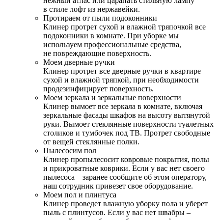
нежный атлас или царапать стильную лампу
в стиле лофт из нержавейки.
Протираем от пыли подоконники
Клинер протрет сухой и влажной тряпочкой все
подоконники в комнате. При уборке мы
используем профессиональные средства,
не повреждающие поверхность.
Моем дверные ручки
Клинер протрет все дверные ручки в квартире
сухой и влажной тряпкой, при необходимости
продезинфицирует поверхность.
Моем зеркала и зеркальные поверхности
Клинер вымоет все зеркала в комнате, включая
зеркальные фасады шкафов на высоту вытянутой
руки. Вымоет стеклянные поверхности туалетных
столиков и тумбочек под ТВ. Протрет свободные
от вещей стеклянные полки.
Пылесосим пол
Клинер пропылесосит ковровые покрытия, полы
и прикроватные коврики. Если у вас нет своего
пылесоса – заранее сообщите об этом оператору,
наш сотрудник привезет свое оборудование.
Моем пол и плинтуса
Клинер проведет влажную уборку пола и уберет
пыль с плинтусов. Если у вас нет швабры –