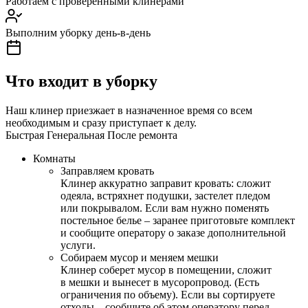
Работаем с проверенными клинерами
Выполним уборку день-в-день
Что входит в уборку
Наш клинер приезжает в назначенное время со всем
необходимым и сразу приступает к делу.
Быстрая
Генеральная
После ремонта
Комнаты
Заправляем кровать
Клинер аккуратно заправит кровать: сложит
одеяла, встряхнет подушки, застелет пледом
или покрывалом. Если вам нужно поменять
постельное белье – заранее приготовьте комплект
и сообщите оператору о заказе дополнительной
услуги.
Собираем мусор и меняем мешки
Клинер соберет мусор в помещении, сложит
в мешки и вынесет в мусоропровод. (Есть
ограничения по объему). Если вы сортируете
отходы – сообщите об этом оператору перед