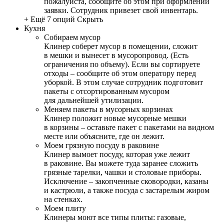
пожалуйста, сообщите об этом при оформлении
заявки. Сотрудник привезет свой инвентарь.
+ Ещё 7 опций
Скрыть
Кухня
Собираем мусор
Клинер соберет мусор в помещении, сложит
в мешки и вынесет в мусоропровод. (Есть
ограничения по объему). Если вы сортируете
отходы – сообщите об этом оператору перед
уборкой. В этом случае сотрудник подготовит
пакеты с отсортированным мусором
для дальнейшей утилизации.
Меняем пакеты в мусорных корзинах
Клинер положит новые мусорные мешки
в корзины – оставьте пакет с пакетами на видном
месте или объясните, где он лежит.
Моем грязную посуду в раковине
Клинер вымоет посуду, которая уже лежит
в раковине. Вы можете туда заранее сложить
грязные тарелки, чашки и столовые приборы.
Исключение – закопченные сковородки, казаны
и кастрюли, а также посуда с застарелым жиром
на стенках.
Моем плиту
Клинеры моют все типы плиты: газовые,