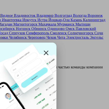
д
Видное
Владивосток
Владимир
Волгоград
Вологда
Воронеж
о
Ивантеевка
Иркутск
Истра
Йошкар-Ола
Казань
Калининград
Магадан
Магнитогорск
Махачкала
Мурманск
Мытищи
осибирск
Ногинск
Обнинск
Одинцово
Омск
Павловский
Посад
Серпухов
Симферополь
Смоленск
Солнечногорск
Сочи
имки
Челябинск
Череповец
Чехов
Чита
Электросталь
Энгельс
и и только после этого становятся частью команды компании
ой: