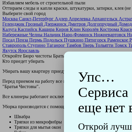
Избавляем мебель от строительной пыли
Оттираем следы и капли краски, штукатурки, затирки, клея (не
Выберите свой город
Москва
Санкт-Петербург
Адлер
Апрелевка
Архангельск
Астра
Геленджик
Грозный
Дзержинск
Дмитров
Долгопрудный
Домод
Калуга
Каспийск
Кашира
Киров
Клин
Королёв
Кострома
Крас
Набережные Челны
Нальчик
Наро-Фоминск
Нижневартовск
Н
Посад
Пенза
Пермь
Подольск
Пушкино
Пятигорск
Раменское
Р
Ставрополь
Ступино
Таганрог
Тамбов
Тверь
Тольятти
Томск
Т
Якутск
Ярославль
Откройте Бюро чистоты Братьев Чистовых в своем городе по
н
Кто приедет убирать
Убирать вашу квартиру приедут профессионально обученные клин
Упс…
Перед приемом на работу все клинеры проходят аттестацию в н
"Братья Чистовы".
Сервиса
Все клинеры работают исключительно в форме с логотипом ко
еще нет 
Уборка производится с помощью профессиональных технически
Швабра
Тряпки из микрофибры
Открой лучш
Тряпки для мытья окон