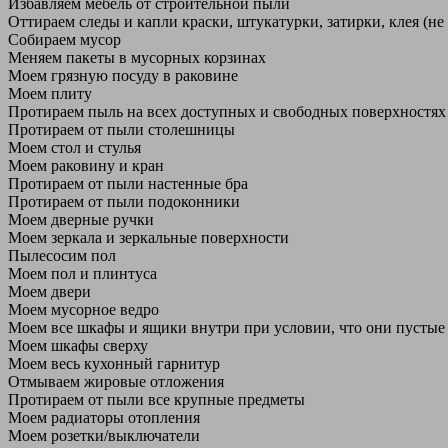
Избавляем мебель от строительной пыли
Оттираем следы и капли краски, штукатурки, затирки, клея (не
Собираем мусор
Меняем пакеты в мусорных корзинах
Моем грязную посуду в раковине
Моем плиту
Протираем пыль на всех доступных и свободных поверхностях
Протираем от пыли столешницы
Моем стол и стулья
Моем раковину и кран
Протираем от пыли настенные бра
Протираем от пыли подоконники
Моем дверные ручки
Моем зеркала и зеркальные поверхности
Пылесосим пол
Моем пол и плинтуса
Моем двери
Моем мусорное ведро
Моем все шкафы и ящики внутри при условии, что они пустые
Моем шкафы сверху
Моем весь кухонный гарнитур
Отмываем жировые отложения
Протираем от пыли все крупные предметы
Моем радиаторы отопления
Моем розетки/выключатели