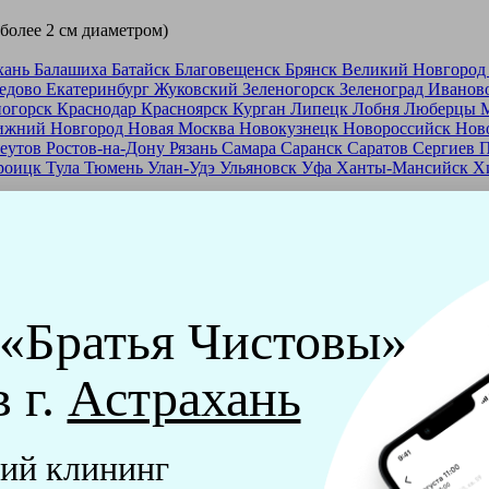
 более 2 см диаметром)
хань
Балашиха
Батайск
Благовещенск
Брянск
Великий Новгоро
едово
Екатеринбург
Жуковский
Зеленогорск
Зеленоград
Иванов
ногорск
Краснодар
Красноярск
Курган
Липецк
Лобня
Люберцы
ижний Новгород
Новая Москва
Новокузнецк
Новороссийск
Нов
еутов
Ростов-на-Дону
Рязань
Самара
Саранск
Саратов
Сергиев 
роицк
Тула
Тюмень
Улан-Удэ
Ульяновск
Уфа
Ханты-Мансийск
Х
ашей франшизе
еры - русские девушки, в возрасте от 24 до 40 лет.
ашем обучающем центре, а также проверку в службе безопасност
 «Братья Чистовы»
мпании "Братья Чистовы".
в г.
Астрахань
х и химический средств, которые наши клинеры привозят с соб
ий клининг