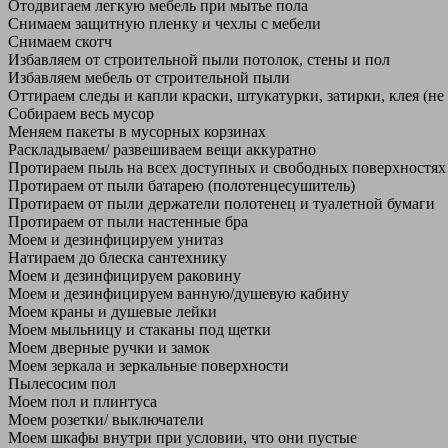
Отодвигаем легкую мебель при мытье пола
Снимаем защитную пленку и чехлы с мебели
Снимаем скотч
Избавляем от строительной пыли потолок, стены и пол
Избавляем мебель от строительной пыли
Оттираем следы и капли краски, штукатурки, затирки, клея (не
Собираем весь мусор
Меняем пакеты в мусорных корзинах
Раскладываем/ развешиваем вещи аккуратно
Протираем пыль на всех доступных и свободных поверхностях
Протираем от пыли батарею (полотенцесушитель)
Протираем от пыли держатели полотенец и туалетной бумаги
Протираем от пыли настенные бра
Моем и дезинфицируем унитаз
Натираем до блеска сантехнику
Моем и дезинфицируем раковину
Моем и дезинфицируем ванную/душевую кабину
Моем краны и душевые лейки
Моем мыльницу и стаканы под щетки
Моем дверные ручки и замок
Моем зеркала и зеркальные поверхности
Пылесосим пол
Моем пол и плинтуса
Моем розетки/ выключатели
Моем шкафы внутри при условии, что они пустые