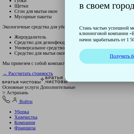
Губки
в своем город
Щетки
Сгон для мытья окон
Мусорные пакеты
Экологичные средства для уборки немецкой марки Kiehl:
Стань частью успешной 
клининговой компании «Б
Жироудалитель
начни зарабатывать от 1 50
Средство для дезинфекции
Универсальное средство
Средство для мытья окон
Получить б
Мы привезем с собой компактный профессиональный пылесос ф
→ Рассчитать стоимость
Основные услуги
Дополнительные
Астрахань
Войти
Уборка
Химчистка
Компания
Франшиза