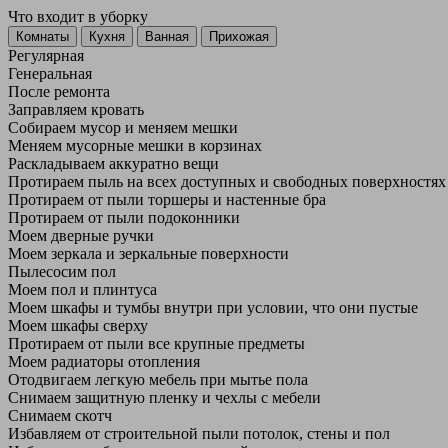
Что входит в уборку
Регу­лярная
Гене­ральная
После ремонта
Заправляем кровать
Собираем мусор и меняем мешки
Меняем мусорные мешки в корзинах
Раскладываем аккуратно вещи
Протираем пыль на всех доступных и свободных поверхностях
Протираем от пыли торшеры и настенные бра
Протираем от пыли подоконники
Моем дверные ручки
Моем зеркала и зеркальные поверхности
Пылесосим пол
Моем пол и плинтуса
Моем шкафы и тумбы внутри при условии, что они пустые
Моем шкафы сверху
Протираем от пыли все крупные предметы
Моем радиаторы отопления
Отодвигаем легкую мебель при мытье пола
Снимаем защитную пленку и чехлы с мебели
Снимаем скотч
Избавляем от строительной пыли потолок, стены и пол