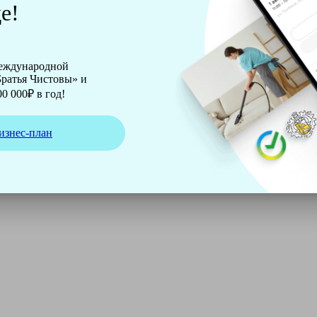
е!
международной
ратья Чистовы» и
0 000₽ в год!
изнес-план
ирмы Soteco, а также утюг, ведро, парогенератор, аппарат д