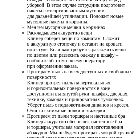
уборкой. В этом случае сотрудник подготовит
пакеты с отсортированным мусором
для дальнейшей утилизации. Положит новые
мусорные пакеты в корзины.
Меняем мусорные мешки в корзинах
Раскладываем аккуратно вещи
Клинер соберет вещи по комнатам. Сложит
в аккуратную стопочку и оставит на кровати
или стуле. Если вам требуется разложить вещи
по цветам или развесить одежду в шкафу –
сообщите об этом нашему оператору
при оформлении заказа.
Протираем пыль на всех доступных и свободных
поверхностях
Клинер протрет пыль на вертикальных
и горизонтальных поверхностях в зоне
доступности вытянутой руки: шкафах, дверцах,
технике, комодах и прикроватных тумбочках.
Уберет пыль с подлокотников диванов и кресел.
Очистит книжные полки и этажерки.
Протираем от пыли торшеры и настенные бра
Клинер аккуратно обеспылит настенные бра
и торшеры, учитывая материал изготовления
абажуров. Мы не будем протирать мокрой тряпкой