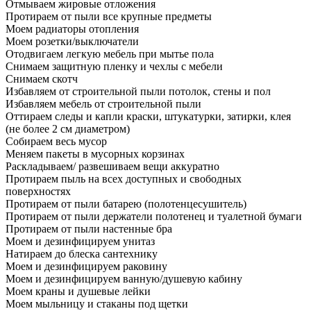
Отмываем жировые отложения
Протираем от пыли все крупные предметы
Моем радиаторы отопления
Моем розетки/выключатели
Отодвигаем легкую мебель при мытье пола
Снимаем защитную пленку и чехлы с мебели
Снимаем скотч
Избавляем от строительной пыли потолок, стены и пол
Избавляем мебель от строительной пыли
Оттираем следы и капли краски, штукатурки, затирки, клея
(не более 2 см диаметром)
Собираем весь мусор
Меняем пакеты в мусорных корзинах
Раскладываем/ развешиваем вещи аккуратно
Протираем пыль на всех доступных и свободных
поверхностях
Протираем от пыли батарею (полотенцесушитель)
Протираем от пыли держатели полотенец и туалетной бумаги
Протираем от пыли настенные бра
Моем и дезинфицируем унитаз
Натираем до блеска сантехнику
Моем и дезинфицируем раковину
Моем и дезинфицируем ванную/душевую кабину
Моем краны и душевые лейки
Моем мыльницу и стаканы под щетки