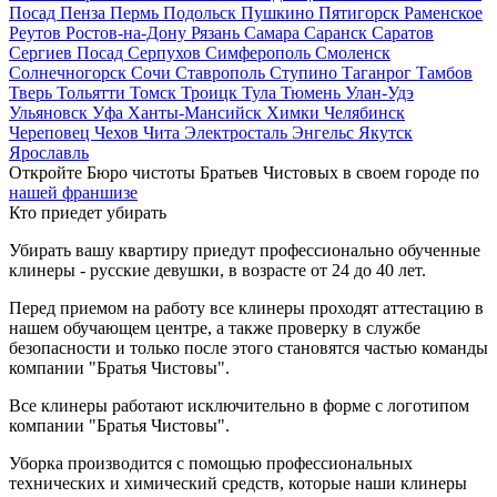
Посад
Пенза
Пермь
Подольск
Пушкино
Пятигорск
Раменское
Реутов
Ростов-на-Дону
Рязань
Самара
Саранск
Саратов
Сергиев Посад
Серпухов
Симферополь
Смоленск
Солнечногорск
Сочи
Ставрополь
Ступино
Таганрог
Тамбов
Тверь
Тольятти
Томск
Троицк
Тула
Тюмень
Улан-Удэ
Ульяновск
Уфа
Ханты-Мансийск
Химки
Челябинск
Череповец
Чехов
Чита
Электросталь
Энгельс
Якутск
Ярославль
Откройте Бюро чистоты Братьев Чистовых в своем городе по
нашей франшизе
Кто приедет убирать
Убирать вашу квартиру приедут профессионально обученные
клинеры - русские девушки, в возрасте от 24 до 40 лет.
Перед приемом на работу все клинеры проходят аттестацию в
нашем обучающем центре, а также проверку в службе
безопасности и только после этого становятся частью команды
компании "Братья Чистовы".
Все клинеры работают исключительно в форме с логотипом
компании "Братья Чистовы".
Уборка производится с помощью профессиональных
технических и химический средств, которые наши клинеры