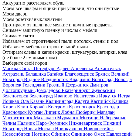
Аккуратно расставляем обувь
Моем все шкафы и ящики при условии, что они пустые
Моем двери
Моем розетки/ выключатели
Протираем от пыли все мелкие и крупные предметы
Снимаем защитную пленку и чехлы с мебели
Снимаем скотч
Избавляем от строительной пыли потолок, стены и пол
Избавляем мебель от строительной пыли
Оттираем следы и капли краски, штукатурки, затирки, клея
(не более 2 см диаметром)
Выберите свой город
Москва
Санкт-Петербург
Адлер
Апрелевка
Архангельск
Астрахань
Балашиха
Батайск
Благовещенск
Брянск
Великий
Новгород
Видное
Владивосток
Владимир
Волгоград
Вологда
Воронеж
Геленджик
Грозный
Дзержинск
Дмитров
Долгопрудный
Домодедово
Екатеринбург
Жуковский
Зеленогорск
Зеленоград
Иваново
Ивантеевка
Иркутск
Истра
Йошкар-Ола
Казань
Калининград
Калуга
Каспийск
Кашира
Киров
Клин
Королёв
Кострома
Красногорск
Краснодар
Красноярск
Курган
Липецк
Лобня
Люберцы
Магадан
Магнитогорск
Махачкала
Мурманск
Мытищи
Набережные
Челны
Нальчик
Наро-Фоминск
Нижневартовск
Нижний
Новгород
Новая Москва
Новокузнецк
Новороссийск
Новосибирск
Ногинск
Обнинск
Одинцово
Омск
Павловский