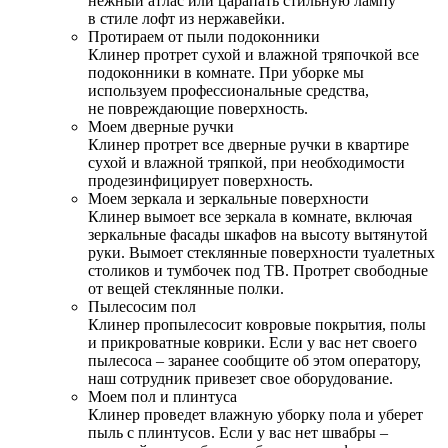
нежный атлас или царапать стильную лампу
в стиле лофт из нержавейки.
Протираем от пыли подоконники
Клинер протрет сухой и влажной тряпочкой все
подоконники в комнате. При уборке мы
используем профессиональные средства,
не повреждающие поверхность.
Моем дверные ручки
Клинер протрет все дверные ручки в квартире
сухой и влажной тряпкой, при необходимости
продезинфицирует поверхность.
Моем зеркала и зеркальные поверхности
Клинер вымоет все зеркала в комнате, включая
зеркальные фасады шкафов на высоту вытянутой
руки. Вымоет стеклянные поверхности туалетных
столиков и тумбочек под ТВ. Протрет свободные
от вещей стеклянные полки.
Пылесосим пол
Клинер пропылесосит ковровые покрытия, полы
и прикроватные коврики. Если у вас нет своего
пылесоса – заранее сообщите об этом оператору,
наш сотрудник привезет свое оборудование.
Моем пол и плинтуса
Клинер проведет влажную уборку пола и уберет
пыль с плинтусов. Если у вас нет швабры –