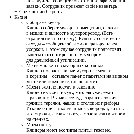
пожалуйста, сообщите об этом при оформлении
заявки. Сотрудник привезет свой инвентарь.
+ Ещё 7 опций
Скрыть
Кухня
Собираем мусор
Клинер соберет мусор в помещении, сложит
в мешки и вынесет в мусоропровод. (Есть
ограничения по объему). Если вы сортируете
отходы – сообщите об этом оператору перед
уборкой. В этом случае сотрудник подготовит
пакеты с отсортированным мусором
для дальнейшей утилизации.
Меняем пакеты в мусорных корзинах
Клинер положит новые мусорные мешки
в корзины – оставьте пакет с пакетами на видном
месте или объясните, где он лежит.
Моем грязную посуду в раковине
Клинер вымоет посуду, которая уже лежит
в раковине. Вы можете туда заранее сложить
грязные тарелки, чашки и столовые приборы.
Исключение – закопченные сковородки, казаны
и кастрюли, а также посуда с застарелым жиром
на стенках.
Моем плиту
Клинеры моют все типы плиты: газовые,