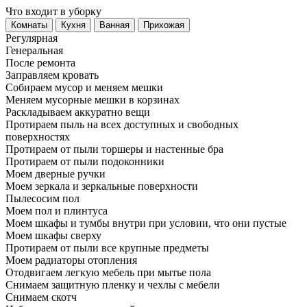
Что входит в уборку
Регу­лярная
Гене­ральная
После ремонта
Заправляем кровать
Собираем мусор и меняем мешки
Меняем мусорные мешки в корзинах
Раскладываем аккуратно вещи
Протираем пыль на всех доступных и свободных
поверхностях
Протираем от пыли торшеры и настенные бра
Протираем от пыли подоконники
Моем дверные ручки
Моем зеркала и зеркальные поверхности
Пылесосим пол
Моем пол и плинтуса
Моем шкафы и тумбы внутри при условии, что они пустые
Моем шкафы сверху
Протираем от пыли все крупные предметы
Моем радиаторы отопления
Отодвигаем легкую мебель при мытье пола
Снимаем защитную пленку и чехлы с мебели
Снимаем скотч