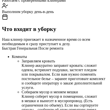
Работаем с проверенными клинерами
Выполним уборку день-в-день
Что входит в уборку
Наш клинер приезжает в назначенное время со всем
необходимым и сразу приступает к делу.
Быстрая
Генеральная
После ремонта
Комнаты
Заправляем кровать
Клинер аккуратно заправит кровать: сложит
одеяла, встряхнет подушки, застелет пледом
или покрывалом. Если вам нужно поменять
постельное белье – заранее приготовьте комплект
и сообщите оператору о заказе дополнительной
услуги.
Собираем мусор и меняем мешки
Клинер соберет мусор в помещении, сложит
в мешки и вынесет в мусоропровод. (Есть
ограничения по объему). Если вы сортируете
отходы – сообщите об этом оператору перед