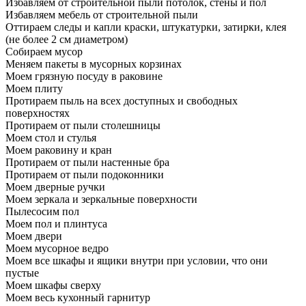
Избавляем от строительной пыли потолок, стены и пол
Избавляем мебель от строительной пыли
Оттираем следы и капли краски, штукатурки, затирки, клея
(не более 2 см диаметром)
Собираем мусор
Меняем пакеты в мусорных корзинах
Моем грязную посуду в раковине
Моем плиту
Протираем пыль на всех доступных и свободных
поверхностях
Протираем от пыли столешницы
Моем стол и стулья
Моем раковину и кран
Протираем от пыли настенные бра
Протираем от пыли подоконники
Моем дверные ручки
Моем зеркала и зеркальные поверхности
Пылесосим пол
Моем пол и плинтуса
Моем двери
Моем мусорное ведро
Моем все шкафы и ящики внутри при условии, что они
пустые
Моем шкафы сверху
Моем весь кухонный гарнитур