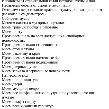
Избавляем от строительной пыли потолок, стены и пол
Избавляем мебель от строительной пыли
Оттираем следы и капли краски, штукатурки, затирки, клея
(не более 2 см диаметром)
Собираем мусор
Меняем пакеты в мусорных корзинах
Моем грязную посуду в раковине
Моем плиту
Протираем пыль на всех доступных и свободных
поверхностях
Протираем от пыли столешницы
Моем стол и стулья
Моем раковину и кран
Протираем от пыли настенные бра
Протираем от пыли подоконники
Моем дверные ручки
Моем зеркала и зеркальные поверхности
Пылесосим пол
Моем пол и плинтуса
Моем двери
Моем мусорное ведро
Моем все шкафы и ящики внутри при условии, что они
пустые
Моем шкафы сверху
Моем весь кухонный гарнитур