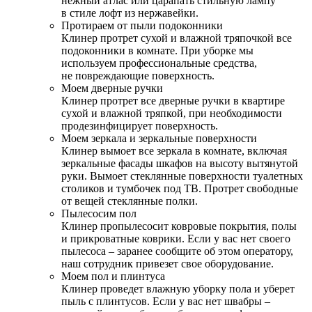
нежный атлас или царапать стильную лампу
в стиле лофт из нержавейки.
Протираем от пыли подоконники
Клинер протрет сухой и влажной тряпочкой все
подоконники в комнате. При уборке мы
используем профессиональные средства,
не повреждающие поверхность.
Моем дверные ручки
Клинер протрет все дверные ручки в квартире
сухой и влажной тряпкой, при необходимости
продезинфицирует поверхность.
Моем зеркала и зеркальные поверхности
Клинер вымоет все зеркала в комнате, включая
зеркальные фасады шкафов на высоту вытянутой
руки. Вымоет стеклянные поверхности туалетных
столиков и тумбочек под ТВ. Протрет свободные
от вещей стеклянные полки.
Пылесосим пол
Клинер пропылесосит ковровые покрытия, полы
и прикроватные коврики. Если у вас нет своего
пылесоса – заранее сообщите об этом оператору,
наш сотрудник привезет свое оборудование.
Моем пол и плинтуса
Клинер проведет влажную уборку пола и уберет
пыль с плинтусов. Если у вас нет швабры –