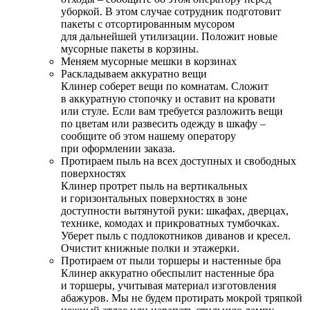
уборкой. В этом случае сотрудник подготовит
пакеты с отсортированным мусором
для дальнейшей утилизации. Положит новые
мусорные пакеты в корзины.
Меняем мусорные мешки в корзинах
Раскладываем аккуратно вещи
Клинер соберет вещи по комнатам. Сложит
в аккуратную стопочку и оставит на кровати
или стуле. Если вам требуется разложить вещи
по цветам или развесить одежду в шкафу –
сообщите об этом нашему оператору
при оформлении заказа.
Протираем пыль на всех доступных и свободных
поверхностях
Клинер протрет пыль на вертикальных
и горизонтальных поверхностях в зоне
доступности вытянутой руки: шкафах, дверцах,
технике, комодах и прикроватных тумбочках.
Уберет пыль с подлокотников диванов и кресел.
Очистит книжные полки и этажерки.
Протираем от пыли торшеры и настенные бра
Клинер аккуратно обеспылит настенные бра
и торшеры, учитывая материал изготовления
абажуров. Мы не будем протирать мокрой тряпкой