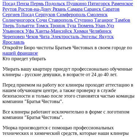
Посад
Пенза
Пермь
Подольск
Пушкино
Пятигорск
Раменское
Реутов
Ростов-на-Дону
Рязань
Самара
Саранск
Саратов
Сергиев Посад
Серпухов
Симферополь
Смоленск
Солнечногорск
Сочи
Ставрополь
Ступино
Таганрог
Тамбов
Тверь
Тольятти
Томск
Троицк
Тула
Тюмень
Улан-Удэ
Ульяновск
Уфа
Ханты-Мансийск
Химки
Челябинск
Череповец
Чехов
Чита
Электросталь
Энгельс
Якутск
Ярославль
Откройте Бюро чистоты Братьев Чистовых в своем городе по
нашей франшизе
Кто приедет убирать
Убирать вашу квартиру приедут профессионально обученные
клинеры - русские девушки, в возрасте от 24 до 40 лет.
Перед приемом на работу все клинеры проходят аттестацию в
нашем обучающем центре, а также проверку в службе
безопасности и только после этого становятся частью команды
компании "Братья Чистовы".
Все клинеры работают исключительно в форме с логотипом
компании "Братья Чистовы".
Уборка производится с помощью профессиональных
технических и химический средств, которые наши клинеры