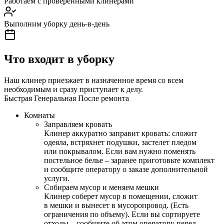
Работаем с проверенными клинерами
Выполним уборку день-в-день
Что входит в уборку
Наш клинер приезжает в назначенное время со всем
необходимым и сразу приступает к делу.
Быстрая
Генеральная
После ремонта
Комнаты
Заправляем кровать
Клинер аккуратно заправит кровать: сложит
одеяла, встряхнет подушки, застелет пледом
или покрывалом. Если вам нужно поменять
постельное белье – заранее приготовьте комплект
и сообщите оператору о заказе дополнительной
услуги.
Собираем мусор и меняем мешки
Клинер соберет мусор в помещении, сложит
в мешки и вынесет в мусоропровод. (Есть
ограничения по объему). Если вы сортируете
отходы – сообщите об этом оператору перед