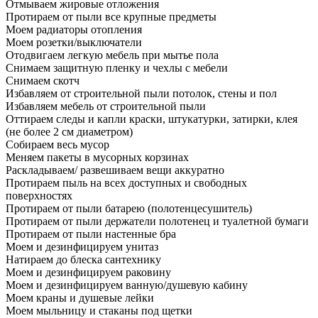
Отмываем жировые отложения
Протираем от пыли все крупные предметы
Моем радиаторы отопления
Моем розетки/выключатели
Отодвигаем легкую мебель при мытье пола
Снимаем защитную пленку и чехлы с мебели
Снимаем скотч
Избавляем от строительной пыли потолок, стены и пол
Избавляем мебель от строительной пыли
Оттираем следы и капли краски, штукатурки, затирки, клея
(не более 2 см диаметром)
Собираем весь мусор
Меняем пакеты в мусорных корзинах
Раскладываем/ развешиваем вещи аккуратно
Протираем пыль на всех доступных и свободных
поверхностях
Протираем от пыли батарею (полотенцесушитель)
Протираем от пыли держатели полотенец и туалетной бумаги
Протираем от пыли настенные бра
Моем и дезинфицируем унитаз
Натираем до блеска сантехнику
Моем и дезинфицируем раковину
Моем и дезинфицируем ванную/душевую кабину
Моем краны и душевые лейки
Моем мыльницу и стаканы под щетки