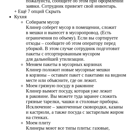
пожалуйста, сообщите об этом при оформлении
заявки. Сотрудник привезет свой инвентарь.
+ Ещё 7 опций
Скрыть
Кухня
Собираем мусор
Клинер соберет мусор в помещении, сложит
в мешки и вынесет в мусоропровод. (Есть
ограничения по объему). Если вы сортируете
отходы – сообщите об этом оператору перед
уборкой. В этом случае сотрудник подготовит
пакеты с отсортированным мусором
для дальнейшей утилизации.
Меняем пакеты в мусорных корзинах
Клинер положит новые мусорные мешки
в корзины – оставьте пакет с пакетами на видном
месте или объясните, где он лежит.
Моем грязную посуду в раковине
Клинер вымоет посуду, которая уже лежит
в раковине. Вы можете туда заранее сложить
грязные тарелки, чашки и столовые приборы.
Исключение – закопченные сковородки, казаны
и кастрюли, а также посуда с застарелым жиром
на стенках.
Моем плиту
Клинеры моют все типы плиты: газовые,