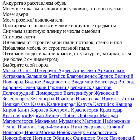
Аккуратно расставляем обувь
Моем все шкафы и ящики при условии, что они пустые
Моем двери
Моем розетки/ выключатели
Протираем от пыли все мелкие и крупные предметы
Снимаем защитную пленку и чехлы с мебели
Снимаем скотч
Избавляем от строительной пыли потолок, стены и пол
Избавляем мебель от строительной пыли
Оттираем следы и капли краски, штукатурки, затирки, клея
(не более 2 см диаметром)
Выберите свой город
Москва
Санкт-Петербург
Адлер
Апрелевка
Архангельск
Астрахань
Балашиха
Батайск
Благовещенск
Брянск
Великий
Новгород
Видное
Владивосток
Владимир
Волгоград
Вологда
Воронеж
Геленджик
Грозный
Дзержинск
Дмитров
Долгопрудный
Домодедово
Екатеринбург
Жуковский
Зеленогорск
Зеленоград
Иваново
Ивантеевка
Иркутск
Истра
Йошкар-Ола
Казань
Калининград
Калуга
Каспийск
Кашира
Киров
Клин
Королёв
Кострома
Красногорск
Краснодар
Красноярск
Курган
Липецк
Лобня
Люберцы
Магадан
Магнитогорск
Махачкала
Мурманск
Мытищи
Набережные
Челны
Нальчик
Наро-Фоминск
Нижневартовск
Нижний
Новгород
Новая Москва
Новокузнецк
Новороссийск
Новосибирск
Ногинск
Обнинск
Одинцово
Омск
Павловский