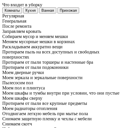
Что входит в уборку
Регу­лярная
Гене­ральная
После ремонта
Заправляем кровать
Собираем мусор и меняем мешки
Меняем мусорные мешки в корзинах
Раскладываем аккуратно вещи
Протираем пыль на всех доступных и свободных
поверхностях
Протираем от пыли торшеры и настенные бра
Протираем от пыли подоконники
Моем дверные ручки
Моем зеркала и зеркальные поверхности
Пылесосим пол
Моем пол и плинтуса
Моем шкафы и тумбы внутри при условии, что они пустые
Моем шкафы сверху
Протираем от пыли все крупные предметы
Моем радиаторы отопления
Отодвигаем легкую мебель при мытье пола
Снимаем защитную пленку и чехлы с мебели
Снимаем скотч