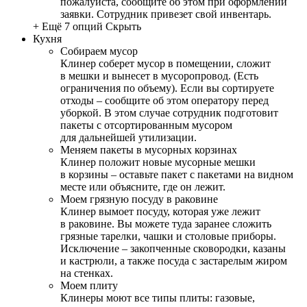
пожалуйста, сообщите об этом при оформлении
заявки. Сотрудник привезет свой инвентарь.
+ Ещё 7 опций
Скрыть
Кухня
Собираем мусор
Клинер соберет мусор в помещении, сложит
в мешки и вынесет в мусоропровод. (Есть
ограничения по объему). Если вы сортируете
отходы – сообщите об этом оператору перед
уборкой. В этом случае сотрудник подготовит
пакеты с отсортированным мусором
для дальнейшей утилизации.
Меняем пакеты в мусорных корзинах
Клинер положит новые мусорные мешки
в корзины – оставьте пакет с пакетами на видном
месте или объясните, где он лежит.
Моем грязную посуду в раковине
Клинер вымоет посуду, которая уже лежит
в раковине. Вы можете туда заранее сложить
грязные тарелки, чашки и столовые приборы.
Исключение – закопченные сковородки, казаны
и кастрюли, а также посуда с застарелым жиром
на стенках.
Моем плиту
Клинеры моют все типы плиты: газовые,