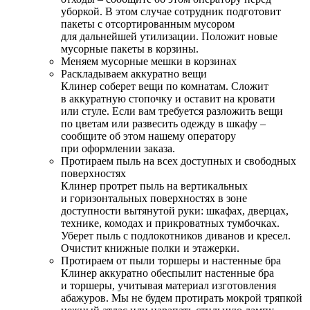
уборкой. В этом случае сотрудник подготовит
пакеты с отсортированным мусором
для дальнейшей утилизации. Положит новые
мусорные пакеты в корзины.
Меняем мусорные мешки в корзинах
Раскладываем аккуратно вещи
Клинер соберет вещи по комнатам. Сложит
в аккуратную стопочку и оставит на кровати
или стуле. Если вам требуется разложить вещи
по цветам или развесить одежду в шкафу –
сообщите об этом нашему оператору
при оформлении заказа.
Протираем пыль на всех доступных и свободных
поверхностях
Клинер протрет пыль на вертикальных
и горизонтальных поверхностях в зоне
доступности вытянутой руки: шкафах, дверцах,
технике, комодах и прикроватных тумбочках.
Уберет пыль с подлокотников диванов и кресел.
Очистит книжные полки и этажерки.
Протираем от пыли торшеры и настенные бра
Клинер аккуратно обеспылит настенные бра
и торшеры, учитывая материал изготовления
абажуров. Мы не будем протирать мокрой тряпкой