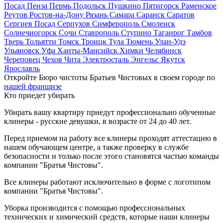
Посад
Пенза
Пермь
Подольск
Пушкино
Пятигорск
Раменское
Реутов
Ростов-на-Дону
Рязань
Самара
Саранск
Саратов
Сергиев Посад
Серпухов
Симферополь
Смоленск
Солнечногорск
Сочи
Ставрополь
Ступино
Таганрог
Тамбов
Тверь
Тольятти
Томск
Троицк
Тула
Тюмень
Улан-Удэ
Ульяновск
Уфа
Ханты-Мансийск
Химки
Челябинск
Череповец
Чехов
Чита
Электросталь
Энгельс
Якутск
Ярославль
Откройте Бюро чистоты Братьев Чистовых в своем городе по
нашей франшизе
Кто приедет убирать
Убирать вашу квартиру приедут профессионально обученные
клинеры - русские девушки, в возрасте от 24 до 40 лет.
Перед приемом на работу все клинеры проходят аттестацию в
нашем обучающем центре, а также проверку в службе
безопасности и только после этого становятся частью команды
компании "Братья Чистовы".
Все клинеры работают исключительно в форме с логотипом
компании "Братья Чистовы".
Уборка производится с помощью профессиональных
технических и химический средств, которые наши клинеры