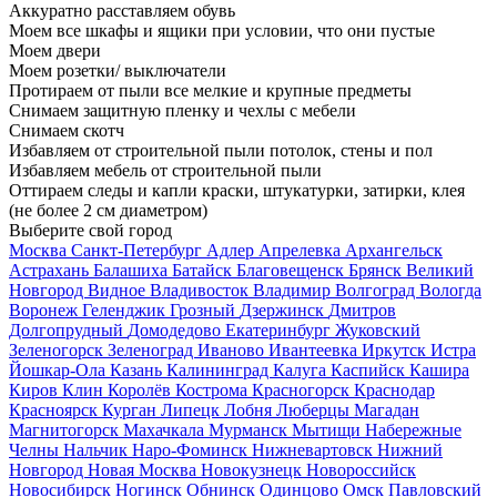
Аккуратно расставляем обувь
Моем все шкафы и ящики при условии, что они пустые
Моем двери
Моем розетки/ выключатели
Протираем от пыли все мелкие и крупные предметы
Снимаем защитную пленку и чехлы с мебели
Снимаем скотч
Избавляем от строительной пыли потолок, стены и пол
Избавляем мебель от строительной пыли
Оттираем следы и капли краски, штукатурки, затирки, клея
(не более 2 см диаметром)
Выберите свой город
Москва
Санкт-Петербург
Адлер
Апрелевка
Архангельск
Астрахань
Балашиха
Батайск
Благовещенск
Брянск
Великий
Новгород
Видное
Владивосток
Владимир
Волгоград
Вологда
Воронеж
Геленджик
Грозный
Дзержинск
Дмитров
Долгопрудный
Домодедово
Екатеринбург
Жуковский
Зеленогорск
Зеленоград
Иваново
Ивантеевка
Иркутск
Истра
Йошкар-Ола
Казань
Калининград
Калуга
Каспийск
Кашира
Киров
Клин
Королёв
Кострома
Красногорск
Краснодар
Красноярск
Курган
Липецк
Лобня
Люберцы
Магадан
Магнитогорск
Махачкала
Мурманск
Мытищи
Набережные
Челны
Нальчик
Наро-Фоминск
Нижневартовск
Нижний
Новгород
Новая Москва
Новокузнецк
Новороссийск
Новосибирск
Ногинск
Обнинск
Одинцово
Омск
Павловский