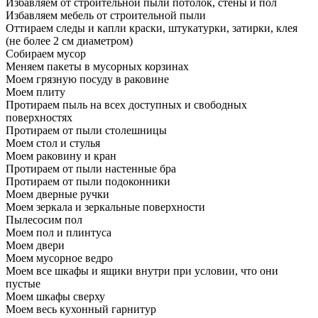
Избавляем от строительной пыли потолок, стены и пол
Избавляем мебель от строительной пыли
Оттираем следы и капли краски, штукатурки, затирки, клея
(не более 2 см диаметром)
Собираем мусор
Меняем пакеты в мусорных корзинах
Моем грязную посуду в раковине
Моем плиту
Протираем пыль на всех доступных и свободных
поверхностях
Протираем от пыли столешницы
Моем стол и стулья
Моем раковину и кран
Протираем от пыли настенные бра
Протираем от пыли подоконники
Моем дверные ручки
Моем зеркала и зеркальные поверхности
Пылесосим пол
Моем пол и плинтуса
Моем двери
Моем мусорное ведро
Моем все шкафы и ящики внутри при условии, что они
пустые
Моем шкафы сверху
Моем весь кухонный гарнитур