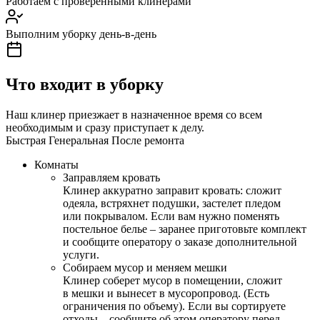
Работаем с проверенными клинерами
Выполним уборку день-в-день
Что входит в уборку
Наш клинер приезжает в назначенное время со всем
необходимым и сразу приступает к делу.
Быстрая
Генеральная
После ремонта
Комнаты
Заправляем кровать
Клинер аккуратно заправит кровать: сложит
одеяла, встряхнет подушки, застелет пледом
или покрывалом. Если вам нужно поменять
постельное белье – заранее приготовьте комплект
и сообщите оператору о заказе дополнительной
услуги.
Собираем мусор и меняем мешки
Клинер соберет мусор в помещении, сложит
в мешки и вынесет в мусоропровод. (Есть
ограничения по объему). Если вы сортируете
отходы – сообщите об этом оператору перед