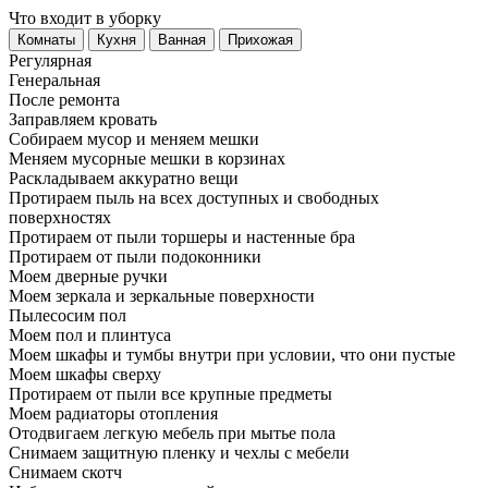
Что входит в уборку
Регу­лярная
Гене­ральная
После ремонта
Заправляем кровать
Собираем мусор и меняем мешки
Меняем мусорные мешки в корзинах
Раскладываем аккуратно вещи
Протираем пыль на всех доступных и свободных
поверхностях
Протираем от пыли торшеры и настенные бра
Протираем от пыли подоконники
Моем дверные ручки
Моем зеркала и зеркальные поверхности
Пылесосим пол
Моем пол и плинтуса
Моем шкафы и тумбы внутри при условии, что они пустые
Моем шкафы сверху
Протираем от пыли все крупные предметы
Моем радиаторы отопления
Отодвигаем легкую мебель при мытье пола
Снимаем защитную пленку и чехлы с мебели
Снимаем скотч