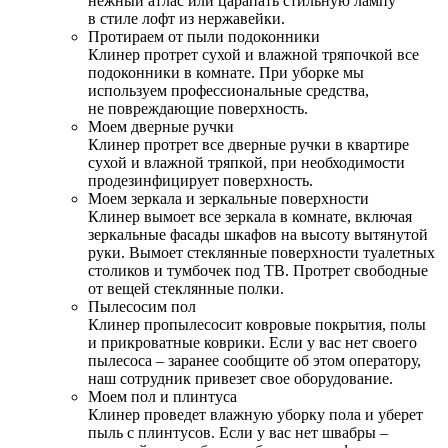
нежный атлас или царапать стильную лампу
в стиле лофт из нержавейки.
Протираем от пыли подоконники
Клинер протрет сухой и влажной тряпочкой все
подоконники в комнате. При уборке мы
используем профессиональные средства,
не повреждающие поверхность.
Моем дверные ручки
Клинер протрет все дверные ручки в квартире
сухой и влажной тряпкой, при необходимости
продезинфицирует поверхность.
Моем зеркала и зеркальные поверхности
Клинер вымоет все зеркала в комнате, включая
зеркальные фасады шкафов на высоту вытянутой
руки. Вымоет стеклянные поверхности туалетных
столиков и тумбочек под ТВ. Протрет свободные
от вещей стеклянные полки.
Пылесосим пол
Клинер пропылесосит ковровые покрытия, полы
и прикроватные коврики. Если у вас нет своего
пылесоса – заранее сообщите об этом оператору,
наш сотрудник привезет свое оборудование.
Моем пол и плинтуса
Клинер проведет влажную уборку пола и уберет
пыль с плинтусов. Если у вас нет швабры –