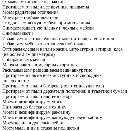
Отмываем жировые отложения
Протираем от пыли все крупные предметы
Моем радиаторы отопления
Моем розетки/выключатели
Отодвигаем легкую мебель при мытье пола
Снимаем защитную пленку и чехлы с мебели
Снимаем скотч
Избавляем от строительной пыли потолок, стены и пол
Избавляем мебель от строительной пыли
Оттираем следы и капли краски, штукатурки, затирки, клея
(не более 2 см диаметром)
Собираем весь мусор
Меняем пакеты в мусорных корзинах
Раскладываем/ развешиваем вещи аккуратно
Протираем пыль на всех доступных и свободных
поверхностях
Протираем от пыли батарею (полотенцесушитель)
Протираем от пыли держатели полотенец и туалетной бумаги
Протираем от пыли настенные бра
Моем и дезинфицируем унитаз
Натираем до блеска сантехнику
Моем и дезинфицируем раковину
Моем и дезинфицируем ванную/душевую кабину
Моем краны и душевые лейки
Моем мыльницу и стаканы под щетки