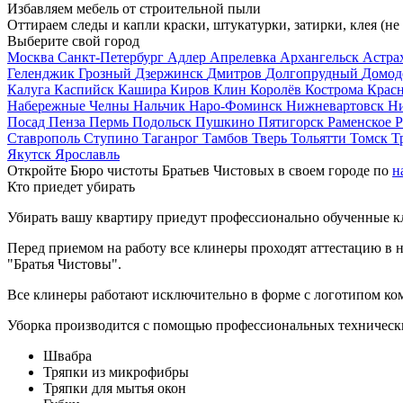
Избавляем мебель от строительной пыли
Оттираем следы и капли краски, штукатурки, затирки, клея (не
Выберите свой город
Москва
Санкт-Петербург
Адлер
Апрелевка
Архангельск
Астра
Геленджик
Грозный
Дзержинск
Дмитров
Долгопрудный
Домод
Калуга
Каспийск
Кашира
Киров
Клин
Королёв
Кострома
Крас
Набережные Челны
Нальчик
Наро-Фоминск
Нижневартовск
Н
Посад
Пенза
Пермь
Подольск
Пушкино
Пятигорск
Раменское
Р
Ставрополь
Ступино
Таганрог
Тамбов
Тверь
Тольятти
Томск
Т
Якутск
Ярославль
Откройте Бюро чистоты Братьев Чистовых в своем городе по
н
Кто приедет убирать
Убирать вашу квартиру приедут профессионально обученные клин
Перед приемом на работу все клинеры проходят аттестацию в н
"Братья Чистовы".
Все клинеры работают исключительно в форме с логотипом ко
Уборка производится с помощью профессиональных технически
Швабра
Тряпки из микрофибры
Тряпки для мытья окон