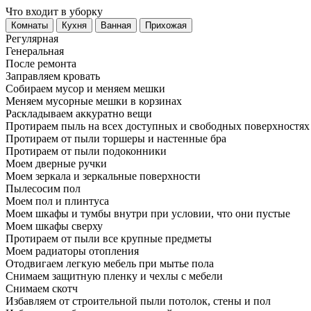
Что входит в уборку
Регу­лярная
Гене­ральная
После ремонта
Заправляем кровать
Собираем мусор и меняем мешки
Меняем мусорные мешки в корзинах
Раскладываем аккуратно вещи
Протираем пыль на всех доступных и свободных поверхностях
Протираем от пыли торшеры и настенные бра
Протираем от пыли подоконники
Моем дверные ручки
Моем зеркала и зеркальные поверхности
Пылесосим пол
Моем пол и плинтуса
Моем шкафы и тумбы внутри при условии, что они пустые
Моем шкафы сверху
Протираем от пыли все крупные предметы
Моем радиаторы отопления
Отодвигаем легкую мебель при мытье пола
Снимаем защитную пленку и чехлы с мебели
Снимаем скотч
Избавляем от строительной пыли потолок, стены и пол