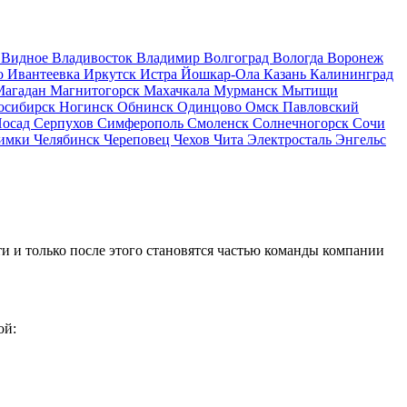
д
Видное
Владивосток
Владимир
Волгоград
Вологда
Воронеж
о
Ивантеевка
Иркутск
Истра
Йошкар-Ола
Казань
Калининград
Магадан
Магнитогорск
Махачкала
Мурманск
Мытищи
осибирск
Ногинск
Обнинск
Одинцово
Омск
Павловский
Посад
Серпухов
Симферополь
Смоленск
Солнечногорск
Сочи
имки
Челябинск
Череповец
Чехов
Чита
Электросталь
Энгельс
и и только после этого становятся частью команды компании
ой: