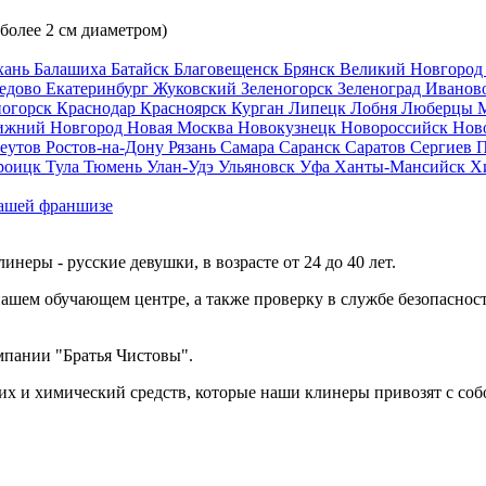
 более 2 см диаметром)
хань
Балашиха
Батайск
Благовещенск
Брянск
Великий Новгоро
едово
Екатеринбург
Жуковский
Зеленогорск
Зеленоград
Иванов
ногорск
Краснодар
Красноярск
Курган
Липецк
Лобня
Люберцы
ижний Новгород
Новая Москва
Новокузнецк
Новороссийск
Нов
еутов
Ростов-на-Дону
Рязань
Самара
Саранск
Саратов
Сергиев 
роицк
Тула
Тюмень
Улан-Удэ
Ульяновск
Уфа
Ханты-Мансийск
Х
ашей франшизе
еры - русские девушки, в возрасте от 24 до 40 лет.
ашем обучающем центре, а также проверку в службе безопасност
мпании "Братья Чистовы".
х и химический средств, которые наши клинеры привозят с соб