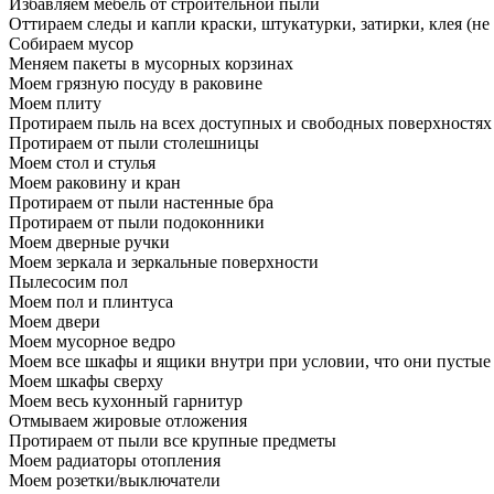
Избавляем мебель от строительной пыли
Оттираем следы и капли краски, штукатурки, затирки, клея (не
Собираем мусор
Меняем пакеты в мусорных корзинах
Моем грязную посуду в раковине
Моем плиту
Протираем пыль на всех доступных и свободных поверхностях
Протираем от пыли столешницы
Моем стол и стулья
Моем раковину и кран
Протираем от пыли настенные бра
Протираем от пыли подоконники
Моем дверные ручки
Моем зеркала и зеркальные поверхности
Пылесосим пол
Моем пол и плинтуса
Моем двери
Моем мусорное ведро
Моем все шкафы и ящики внутри при условии, что они пустые
Моем шкафы сверху
Моем весь кухонный гарнитур
Отмываем жировые отложения
Протираем от пыли все крупные предметы
Моем радиаторы отопления
Моем розетки/выключатели