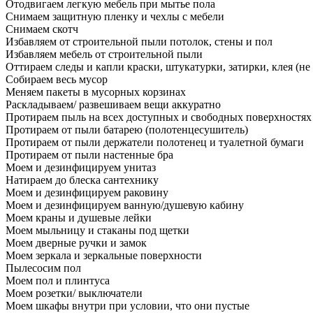
Отодвигаем легкую мебель при мытье пола
Снимаем защитную пленку и чехлы с мебели
Снимаем скотч
Избавляем от строительной пыли потолок, стены и пол
Избавляем мебель от строительной пыли
Оттираем следы и капли краски, штукатурки, затирки, клея (не
Собираем весь мусор
Меняем пакеты в мусорных корзинах
Раскладываем/ развешиваем вещи аккуратно
Протираем пыль на всех доступных и свободных поверхностях
Протираем от пыли батарею (полотенцесушитель)
Протираем от пыли держатели полотенец и туалетной бумаги
Протираем от пыли настенные бра
Моем и дезинфицируем унитаз
Натираем до блеска сантехнику
Моем и дезинфицируем раковину
Моем и дезинфицируем ванную/душевую кабину
Моем краны и душевые лейки
Моем мыльницу и стаканы под щетки
Моем дверные ручки и замок
Моем зеркала и зеркальные поверхности
Пылесосим пол
Моем пол и плинтуса
Моем розетки/ выключатели
Моем шкафы внутри при условии, что они пустые