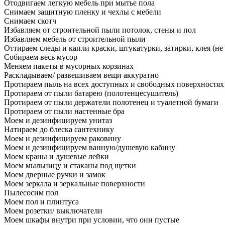
Отодвигаем легкую мебель при мытье пола
Снимаем защитную пленку и чехлы с мебели
Снимаем скотч
Избавляем от строительной пыли потолок, стены и пол
Избавляем мебель от строительной пыли
Оттираем следы и капли краски, штукатурки, затирки, клея (не
Собираем весь мусор
Меняем пакеты в мусорных корзинах
Раскладываем/ развешиваем вещи аккуратно
Протираем пыль на всех доступных и свободных поверхностях
Протираем от пыли батарею (полотенцесушитель)
Протираем от пыли держатели полотенец и туалетной бумаги
Протираем от пыли настенные бра
Моем и дезинфицируем унитаз
Натираем до блеска сантехнику
Моем и дезинфицируем раковину
Моем и дезинфицируем ванную/душевую кабину
Моем краны и душевые лейки
Моем мыльницу и стаканы под щетки
Моем дверные ручки и замок
Моем зеркала и зеркальные поверхности
Пылесосим пол
Моем пол и плинтуса
Моем розетки/ выключатели
Моем шкафы внутри при условии, что они пустые