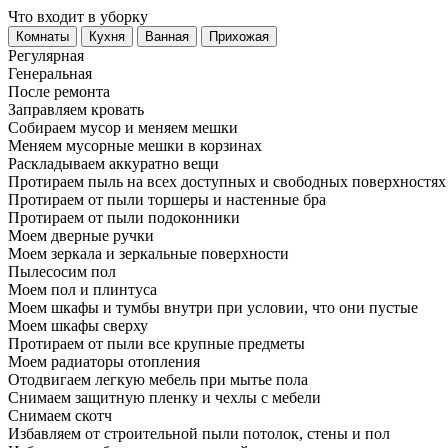
Что входит в уборку
Регу­лярная
Гене­ральная
После ремонта
Заправляем кровать
Собираем мусор и меняем мешки
Меняем мусорные мешки в корзинах
Раскладываем аккуратно вещи
Протираем пыль на всех доступных и свободных поверхностях
Протираем от пыли торшеры и настенные бра
Протираем от пыли подоконники
Моем дверные ручки
Моем зеркала и зеркальные поверхности
Пылесосим пол
Моем пол и плинтуса
Моем шкафы и тумбы внутри при условии, что они пустые
Моем шкафы сверху
Протираем от пыли все крупные предметы
Моем радиаторы отопления
Отодвигаем легкую мебель при мытье пола
Снимаем защитную пленку и чехлы с мебели
Снимаем скотч
Избавляем от строительной пыли потолок, стены и пол