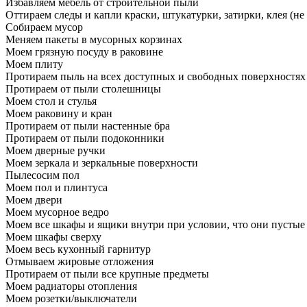
Избавляем мебель от строительной пыли
Оттираем следы и капли краски, штукатурки, затирки, клея (не
Собираем мусор
Меняем пакеты в мусорных корзинах
Моем грязную посуду в раковине
Моем плиту
Протираем пыль на всех доступных и свободных поверхностях
Протираем от пыли столешницы
Моем стол и стулья
Моем раковину и кран
Протираем от пыли настенные бра
Протираем от пыли подоконники
Моем дверные ручки
Моем зеркала и зеркальные поверхности
Пылесосим пол
Моем пол и плинтуса
Моем двери
Моем мусорное ведро
Моем все шкафы и ящики внутри при условии, что они пустые
Моем шкафы сверху
Моем весь кухонный гарнитур
Отмываем жировые отложения
Протираем от пыли все крупные предметы
Моем радиаторы отопления
Моем розетки/выключатели