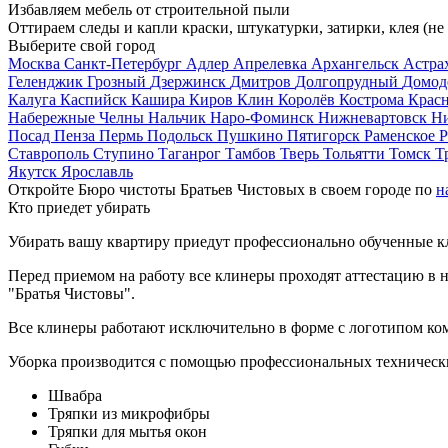
Избавляем мебель от строительной пыли
Оттираем следы и капли краски, штукатурки, затирки, клея (не
Выберите свой город
Москва
Санкт-Петербург
Адлер
Апрелевка
Архангельск
Астра
Геленджик
Грозный
Дзержинск
Дмитров
Долгопрудный
Домод
Калуга
Каспийск
Кашира
Киров
Клин
Королёв
Кострома
Крас
Набережные Челны
Нальчик
Наро-Фоминск
Нижневартовск
Н
Посад
Пенза
Пермь
Подольск
Пушкино
Пятигорск
Раменское
Р
Ставрополь
Ступино
Таганрог
Тамбов
Тверь
Тольятти
Томск
Т
Якутск
Ярославль
Откройте Бюро чистоты Братьев Чистовых в своем городе по
н
Кто приедет убирать
Убирать вашу квартиру приедут профессионально обученные клин
Перед приемом на работу все клинеры проходят аттестацию в н
"Братья Чистовы".
Все клинеры работают исключительно в форме с логотипом ко
Уборка производится с помощью профессиональных технически
Швабра
Тряпки из микрофибры
Тряпки для мытья окон