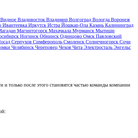
д
Видное
Владивосток
Владимир
Волгоград
Вологда
Воронеж
о
Ивантеевка
Иркутск
Истра
Йошкар-Ола
Казань
Калининград
Магадан
Магнитогорск
Махачкала
Мурманск
Мытищи
осибирск
Ногинск
Обнинск
Одинцово
Омск
Павловский
Посад
Серпухов
Симферополь
Смоленск
Солнечногорск
Сочи
имки
Челябинск
Череповец
Чехов
Чита
Электросталь
Энгельс
и и только после этого становятся частью команды компании
ой: