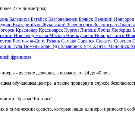
 более 2 см диаметром)
хань
Балашиха
Батайск
Благовещенск
Брянск
Великий Новгоро
едово
Екатеринбург
Жуковский
Зеленогорск
Зеленоград
Иванов
ногорск
Краснодар
Красноярск
Курган
Липецк
Лобня
Люберцы
ижний Новгород
Новая Москва
Новокузнецк
Новороссийск
Нов
еутов
Ростов-на-Дону
Рязань
Самара
Саранск
Саратов
Сергиев 
роицк
Тула
Тюмень
Улан-Удэ
Ульяновск
Уфа
Ханты-Мансийск
Х
ашей франшизе
еры - русские девушки, в возрасте от 24 до 40 лет.
ашем обучающем центре, а также проверку в службе безопасност
мпании "Братья Чистовы".
х и химический средств, которые наши клинеры привозят с соб